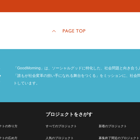
「GoodMorning」は、ソーシャルグッドに特化した、社会問題と向き
「誰もが社会変革の担い手になれる舞台をつくる」をミッションに、社会
トしています。
プロジェクトをさがす
クトの作り方
すべてのプロジェクト
新着のプロジェクト
クトの広め方
人気のプロジェクト
募集終了間近のプロジェクト