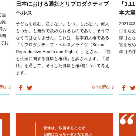
日本における避妊とリプロダクティブ
「3.
ヘルス
本大震
て当
の原
子どもを産む、産まない、もつ、もたない、何人
2021
満の
もつか、も自分で決められるものであり、そうで
目を迎え
年間
なくてはなりません。これは、基本的人権である
節目とな
れてお
「リプロダクティブ・ヘルス／ライツ（Sexual
害を改め
Reproductive Health and Rights）」とされ、「性
年目の課
と生殖に関する健康と権利」と訳されます。「避
妊」を通して、そうした健康と権利について考え
ます。
読む
もっと読む