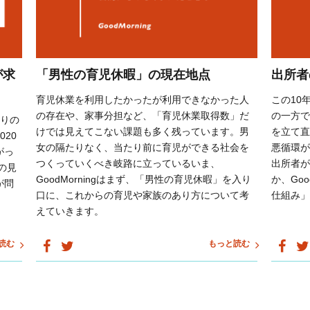
出所者
が求
「男性の育児休暇」の現在地点
この10
育児休業を利用したかったが利用できなかった人
の一方で
の存在や、家事分担など、「育児休業取得数」だ
ぶりの
を立て直
けでは見えてこない課題も多く残っています。男
20
悪循環が
女の隔たりなく、当たり前に育児ができる社会を
がっ
出所者が
つくっていくべき岐路に立っているいま、
の見
か、Go
GoodMorningはまず、「男性の育児休暇」を入り
が問
仕組み」
口に、これからの育児や家族のあり方について考
えていきます。
読む
もっと読む