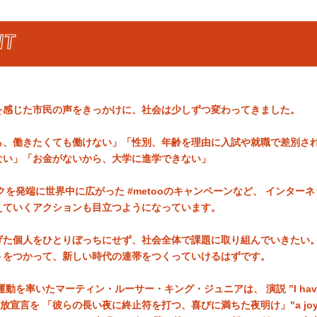
NT
を感じた市民の声をきっかけに、社会は少しずつ変わってきました。
ら、働きたくても働けない」「性別、年齢を理由に入試や就職で差別さ
ない」「お金がないから、大学に進学できない」
ークを発端に世界中に広がった #metooのキャンペーンなど、 インター
えていくアクションも目立つようになっています。
げた個人をひとりぼっちにせず、社会全体で課題に取り組んでいきたい。
トをつかって、新しい時代の連帯をつくっていけるはずです。
運動を率いたマーティン・ルーサー・キング・ジュニアは、 演説 ”I have a
宣言を 「彼らの長い夜に終止符を打つ、喜びに満ちた夜明け」"a joyous 