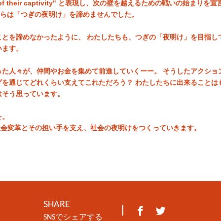
night of their captivity" と表現し、次の壁を越えるための戦いの始ま
彼らは「つぎの夜明け」を諦めませんでした。
ことを諦めなかったように、 わたしたちも、つぎの「夜明け」を目指し
います。
った人々が、仲間やお金を集めて前進していくーー。 そうしたアクショ
グを通じてどれくらい支えてこれただろう？ わたしたちに出来ることは
はそう思っています。
を。
gは、社会変革とその担い手を支え、社会の夜明けをつくっていきます。
SHARE
|
SNSでシェアする