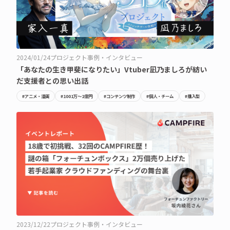
2024/01/24
プロジェクト事例・インタビュー
「あなたの生き甲斐になりたい」Vtuber凪乃ましろが紡い
だ支援者との思い出話
#アニメ・漫画
#1001万〜1億円
#コンテンツ制作
#個人・チーム
#購入型
2023/12/22
プロジェクト事例・インタビュー