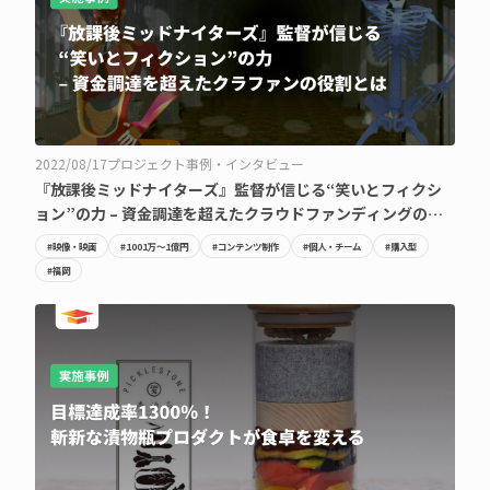
2022/08/17
プロジェクト事例・インタビュー
『放課後ミッドナイターズ』監督が信じる“笑いとフィクシ
ョン”の力 – 資金調達を超えたクラウドファンディングの役
割とは
#映像・映画
#1001万〜1億円
#コンテンツ制作
#個人・チーム
#購入型
#福岡