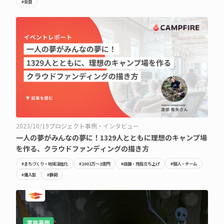
#奈良
2023/10/19
プロジェクト事例・インタビュー
一人の夢がみんなの夢に！1329人とともに理想のキャンプ場
を作る、クラウドファンディングの描き方
#まちづくり・地域活性化
#1001万〜1億円
#店舗・施設立ち上げ
#個人・チーム
#購入型
#静岡