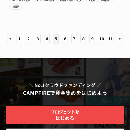
#ビジネス・起業
#101〜300万円
#店舗・施設立ち上げ
#企業
#寄付型
#長野
<
1
2
3
4
5
6
7
8
9
10
11
>
＼ No.1クラウドファンディング ／
CAMPFIREで資金集めをはじめよう
プロジェクトを
はじめる