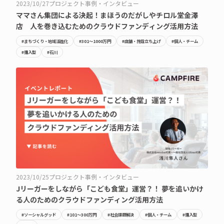
2023/10/27
プロジェクト事例・インタビュー
ママさん集団による決起！まほうのだがしやチロル堂金澤
店 人を巻き込むためのクラウドファンディング活用方法
#まちづくり・地域活性化
#301〜1000万円
#店舗・施設立ち上げ
#個人・チーム
#購入型
#石川
2023/10/25
プロジェクト事例・インタビュー
Jリーガーをしながら「こども食堂」運営？！ 夢を追いかけ
る人のためのクラウドファンディング活用方法
#ソーシャルグッド
#101〜300万円
#社会課題解決
#個人・チーム
#購入型