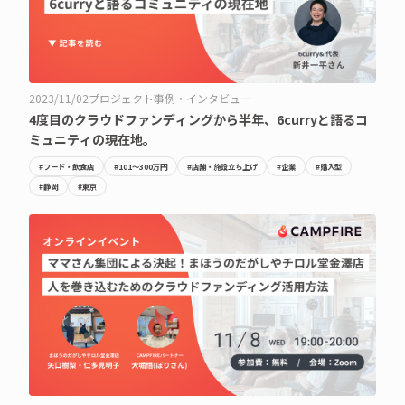
2023/11/02
プロジェクト事例・インタビュー
4度目のクラウドファンディングから半年、6curryと語るコ
ミュニティの現在地。
#フード・飲食店
#101〜300万円
#店舗・施設立ち上げ
#企業
#購入型
#静岡
#東京