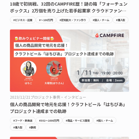
18歳で初挑戦、32回のCAMPFIRE歴！謎の箱「フォーチュン
ボックス」2万個を売り上げた若手起業家 クラウドファンデ
ィングの舞台裏
#ビジネス・起業
#〜100万円
#認知拡大・ファン作り
#個人・チーム
#購入型
2023/12/21
プロジェクト事例・インタビュー
個人の商品開発で地元を応援！クラフトビール「はちびあ」
プロジェクト達成までの軌跡
#フード・飲食店
#301〜1000万円
#商品・サービス開発
#個人・チーム
#購入型
#静岡