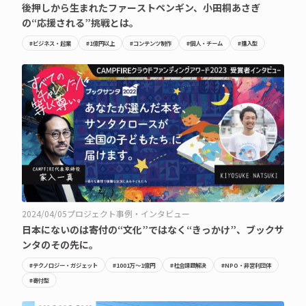
後押しから生まれたファーストペンギン、小田桐あさぎ
の“応援される”挑戦とは。
#ビジネス・起業
#1億円以上
#コンテンツ制作
#個人・チーム
#購入型
2024/04/05
プロジェクト事例・インタビュー
日本にないのは寄付の“文化”ではなく“きっかけ”、ブックサ
ンタのその先に。
#テクノロジー・ガジェット
#1001万〜1億円
#社会課題解決
#NPO・非営利団体
#寄付型