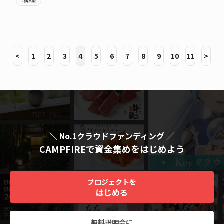
#購入型
<
1
2
3
4
5
6
7
8
9
10
11
>
＼ No.1クラウドファンディング ／
CAMPFIREで資金集めをはじめよう
プロジェクトを
はじめる
無料説明会に