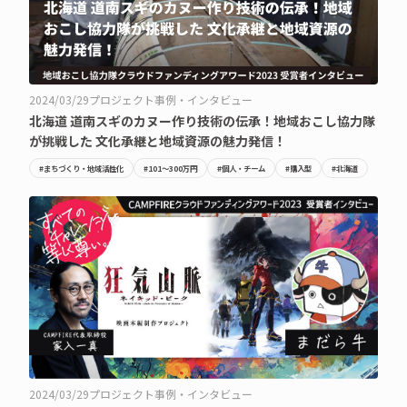
2024/03/29
プロジェクト事例・インタビュー
北海道 道南スギのカヌー作り技術の伝承！地域おこし協力隊
が挑戦した 文化承継と地域資源の魅力発信！
#まちづくり・地域活性化
#101〜300万円
#個人・チーム
#購入型
#北海道
2024/03/29
プロジェクト事例・インタビュー