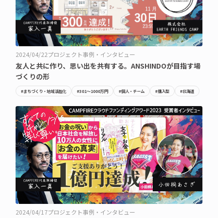
2024/04/22
プロジェクト事例・インタビュー
友人と共に作り、思い出を共有する。ANSHINDOが目指す場
づくりの形
#まちづくり・地域活性化
#301〜1000万円
#個人・チーム
#購入型
#北海道
2024/04/17
プロジェクト事例・インタビュー