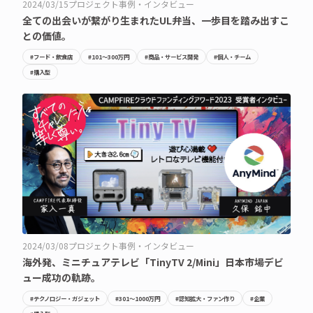
2024/03/15
プロジェクト事例・インタビュー
全ての出会いが繋がり生まれたUL弁当、一歩目を踏み出すこ
との価値。
#フード・飲食店
#101〜300万円
#商品・サービス開発
#個人・チーム
#購入型
2024/03/08
プロジェクト事例・インタビュー
海外発、ミニチュアテレビ「TinyTV 2/Mini」日本市場デビ
ュー成功の軌跡。
#テクノロジー・ガジェット
#301〜1000万円
#認知拡大・ファン作り
#企業