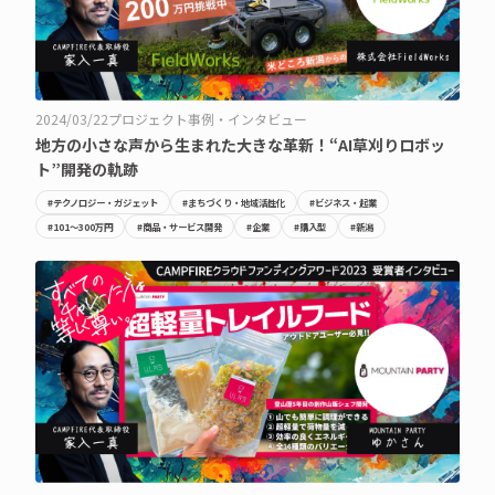
2024/03/22
プロジェクト事例・インタビュー
地方の小さな声から生まれた大きな革新！“AI草刈りロボッ
ト”開発の軌跡
#テクノロジー・ガジェット
#まちづくり・地域活性化
#ビジネス・起業
#101〜300万円
#商品・サービス開発
#企業
#購入型
#新潟