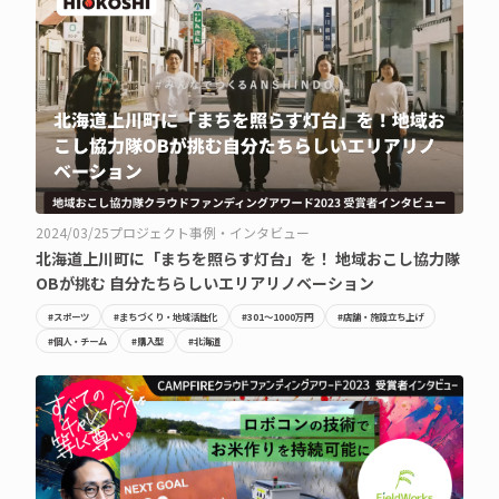
2024/03/25
プロジェクト事例・インタビュー
北海道上川町に「まちを照らす灯台」を！ 地域おこし協力隊
OBが挑む 自分たちらしいエリアリノベーション
#スポーツ
#まちづくり・地域活性化
#301〜1000万円
#店舗・施設立ち上げ
#個人・チーム
#購入型
#北海道