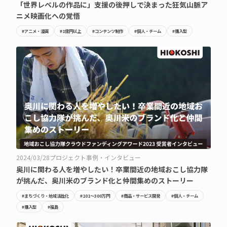
「世界レベルの作品に」支援の後押しで決まった狂気山脈ア
ニメ映画化への覚悟
#アニメ・漫画
#1億円以上
#コンテンツ制作
#個人・チーム
#購入型
2024/03/28
プロジェクト事例・インタビュー
奥川に関わる人を増やしたい！卒業間近の地域おこし協力隊
が挑んだ、奥川米のブランド化と仲間集めのストーリー
#まちづくり・地域活性化
#101〜300万円
#商品・サービス開発
#個人・チーム
#購入型
#福島