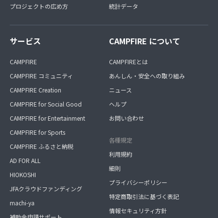
プロジェクトの広め方
統計データ
サービス
CAMPFIRE について
CAMPFIRE
CAMPFIREとは
CAMPFIRE コミュニティ
あんしん・安全への取り組み
CAMPFIRE Creation
ニュース
CAMPFIRE for Social Good
ヘルプ
CAMPFIRE for Entertainment
お問い合わせ
CAMPFIRE for Sports
各種規定
CAMPFIRE ふるさと納税
利用規約
AD FOR ALL
細則
HIOKOSHI
プライバシーポリシー
JFAクラウドファンディング
特定商取引法に基づく表記
machi-ya
情報セキュリティ方針
補助金申請サポート