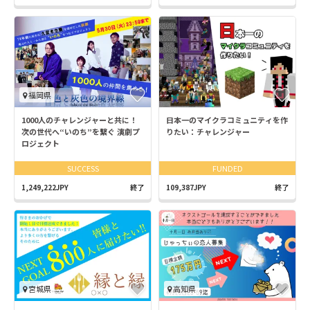
福岡県
1000人のチャレンジャーと共に！
日本一のマイクラコミュニティを作
次の世代へ“いのち”を繋ぐ 演劇プ
りたい：チャレンジャー
ロジェクト
SUCCESS
FUNDED
1,249,222JPY
終了
109,387JPY
終了
宮城県
高知県