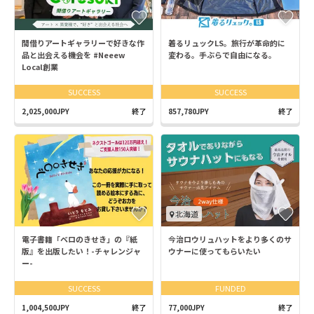
間借りアートギャラリーで好きな作
着るリュックLS。旅行が革命的に
品と出会える機会を #Neeew
変わる。手ぶらで自由になる。
Local創業
SUCCESS
SUCCESS
2,025,000JPY
終了
857,780JPY
終了
北海道
電子書籍「ベロのきせき」の『紙
今治ロウリュハットをより多くのサ
版』を出版したい！-チャレンジャ
ウナーに使ってもらいたい
ー-
SUCCESS
FUNDED
1,004,500JPY
終了
77,000JPY
終了