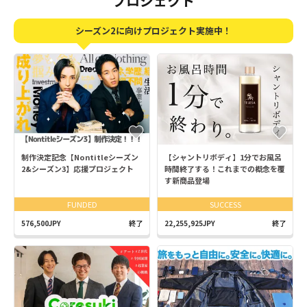
プロジェクト
シーズン2に向け
プロジェクト実施中！
制作決定記念【Nontitleシーズン
【シャントリボディ】1分でお風呂
2&シーズン3】応援プロジェクト
時間終了する！これまでの概念を覆
す新商品登場
FUNDED
SUCCESS
576,500JPY
終了
22,255,925JPY
終了