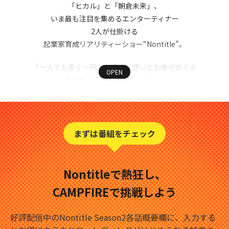
「ヒカル」と「朝倉未来」、
いま最も注目を集めるエンターティナー
2人が仕掛ける
起業家育成リアリティーショー“Nontitle”。
「一人でも多く一円でも多く、想いとお金がめぐる
世界をつくる。」をモットーに
クラウドファンディングを通して
挑戦を応援しつづける”CAMPFIRE”。
同じ世界観を持つ両者だからこそ実現した
まずは番組をチェック
夢のコラボレーション。
いま、日本はあらたな挑戦者を求めている。
Nontitleで熱狂し、
次に夢を掴み取るのは、あなたかもしれない。
CAMPFIREで挑戦しよう
さぁ、CAMPFIREで挑戦をはじめよう。
好評配信中のNontitle Season2各話概要欄に、入力する