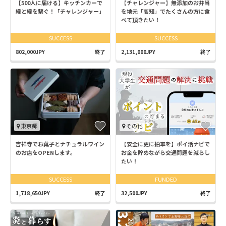
【500人に届ける】キッチンカーで
【チャレンジャー】無添加のお弁当
縁と縁を繋ぐ！「チャレンジャー」
を地元「高知」でたくさんの方に食
べて頂きたい！
SUCCESS
SUCCESS
802,000JPY
終了
2,131,000JPY
終了
東京都
その他
吉祥寺でお菓子とナチュラルワイン
【安全に更に拍車を】ポイ活ナビで
のお店をOPENします。
お金を貯めながら交通問題を減らし
たい！
SUCCESS
FUNDED
1,718,650JPY
終了
32,500JPY
終了