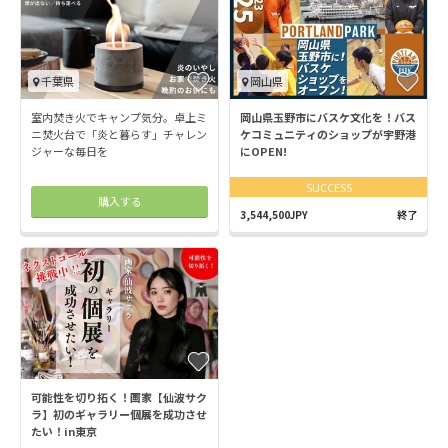
千葉県
岡山県
室内焚き火でキャンプ気分。卓上ミ
岡山県玉野市にバスケ文化を！バス
ニ焚火台で「炎と暮らす」チャレン
ケコミュニティのショップが宇野港
ジャーな毎日を
にOPEN!
SUCCESS
購入する
3,544,500JPY
終了
可能性を切り拓く！画家【仙波サク
ラ】初のギャラリー個展を成功させ
たい！in東京