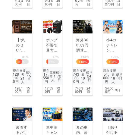
104,4
23
261,6
49
5,760
69
1,027,
24
なたに!
ノーズ
世代ミ
00
60
273
円
日
円
日
円
日
円
日
ケアね
ラーリ
むりび
ング。
と
【“気
ポンプ
海外30
小4の
のせ
不要で
00万円
チャレ
い”を
最大60
調達！
ン
数値で
L！出
「脚も
ジ！〜
51%
17%
148%
108%
可視
張も旅
水平も
命を助
51
%
17
%
148
%
108
%
化】空
行もこ
一瞬」
けるお
間分析
れ一つ
超軽量
手伝い
支援
支援
支援
現在
現在
現在
現在
支援
残り
残り
残り
128
17,
743
54,
残り
者
者
者
アプリ
で完結
＆爆速
をした
1
15
72
24
者
,10
550
,30
000
3
21
10
18
日
日
日
日
人
「す
する次
展開の
い〜
0
0
円
円
円
円
人
人
人
ぽっ
世代ギ
カーボ
128,1
15
17,55
72
743,3
24
54,00
3
日
チ」をi
ア・
ン三脚
00
0
00
0
円
日
円
日
円
日
円
Phone
バック
COMA
へ
パック
N
装着す
車中泊
夏の車
【貼り
るだけ
キャン
内、背
付け不