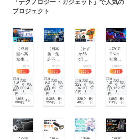
「テクノロジー・ガジェット」で人気の
プロジェクト
まちづくり・地域活性化
CAMPFIRE for Social Good
CAMPFIRE Creation
CAMPFIREふるさと納税
machi-ya
コミュニティ
【成層
【日本
【わず
JOY-C
圏へ高
製・免
か56
ONの
校生の
許不
g】Ma
軽快さ
挑戦】
要】
gSafe
× フル
99%
312%
329%
1,885%
～高高
座って
でスマ
サイズ
99
%
312
%
329
%
1,885
度気球
乗れる
ホが
級の操
%
現在
現在
現在
で宇宙
電動バ
ゲーム
作感、
支援
支援
支援
支援
現在
1,9
9,3
1,8
残り
残り
残り
329
残り
者
者
者
者
へ行き
イク、
機に。
Switch
36,
68,
54
54
85,
54
4
,04
209
82
37
162
日
000
955
112
日
日
日
たい～
坂道も
abxylu
2を
0
円
人
人
人
人
円
円
円
｜ SB
段差も
te M4
もっと
1,936,
9,368,
54
329,0
54
1,885,
54
4
日
プロ
自転車
自由に
000
955
40
112
円
円
日
円
日
円
日
ジェク
を超え
ト
る快適
さ
【会議
【超本
『雪音
【超高