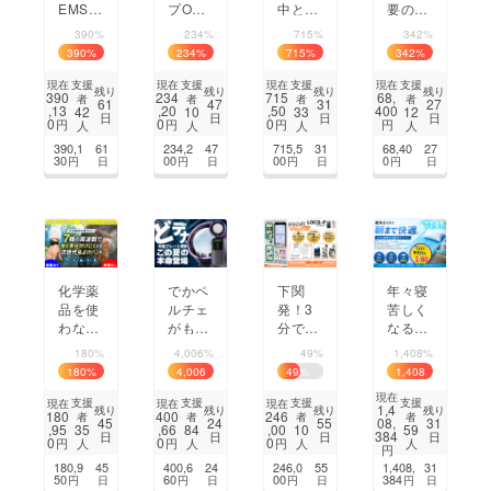
EMSで
プO
中とお
要の新
あご下
K！5～
尻のム
発想】
390%
234%
715%
342%
フェイ
55℃
レから
置くだ
390
%
234
%
715
%
342
%
スライ
対応で
解放10
けでズ
ンに集
軽量25
個の
レにく
支援
支援
支援
支援
現在
現在
現在
現在
残り
残り
残り
残り
390
234
715
68,
者
者
者
者
中アプ
L大容
クール
い360°
61
47
31
27
,13
,20
,50
400
42
10
33
12
日
日
日
日
ロー
量折り
ファン
回転の
0
0
0
円
円
円
円
人
人
人
人
チ。
たたみ
が空気
車載ス
390,1
61
234,2
47
715,5
31
68,40
27
若々し
式保温
を循環
マホホ
30
00
00
0
円
日
円
日
円
日
円
日
くフェ
保冷
ブリー
ルダー
イスケ
バッグ
ズシー
ア
ト
化学薬
でかペ
下関
年々寝
品を使
ルチェ
発！3
苦しく
わな
がもた
分で着
なる日
い！7
らす至
せ替え
本の夏
180%
4,006%
49%
1,408%
種の音
高の涼
スマホ
の夜に
180
%
4,006
49
%
1,408
で360°
しさ、
ケース
冷却革
%
%
現在
虫除け
この夏
自販機
命！直
支援
支援
支援
支援
現在
現在
現在
1,4
残り
残り
残り
残り
180
400
246
者
者
者
者
｜次世
の本
「LOC
冷えだ
45
24
55
08,
31
,95
,66
,00
35
84
10
59
384
日
日
日
日
代虫よ
命、高
O-P
から朝
0
0
0
円
円
円
人
人
人
人
円
けバン
品質ハ
（ロコ
まで快
180,9
45
400,6
24
246,0
55
1,408,
31
ド＆
ンディ
ピー）」
適。水
50
60
00
384
円
日
円
日
円
日
円
日