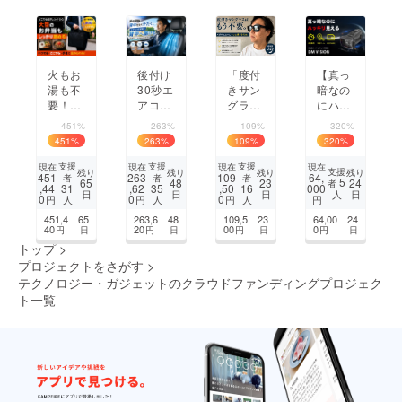
く
目
火もお
後付け
「度付
【真っ
湯も不
30秒エ
きサン
暗なの
要！大
アコン
グラス
にハッ
型弁当
の冷気
はもう
キリ見
451%
263%
109%
320%
や丼も
を背中
不要」
える】
451
%
263
%
109
%
320
%
80度で
へ届け
メガネ
高性能
温め持
る！夏
の上か
ナイト
支援
支援
支援
現在
現在
現在
現在
支援
残り
残り
残り
残り
451
263
109
64,
者
者
者
ち運べ
の車内
ら掛け
ビジョ
5
65
48
23
24
者
,44
,62
,50
000
31
35
16
日
日
日
日
人
る「ど
を変え
られ
ン双眼
0
0
0
円
円
円
円
人
人
人
こでも
る車載
る、
鏡｜D
451,4
65
263,6
48
109,5
23
64,00
24
電子レ
シート
オー
M VISI
40
20
00
0
円
日
円
日
円
日
円
日
ンジBI
クール
バーサ
ON
トップ
>
G」
ファン
ングラ
プロジェクトをさがす
>
ス。
テクノロジー・ガジェットのクラウドファンディングプロジェク
ト一覧
1
2
3
4
5
次のページ
...