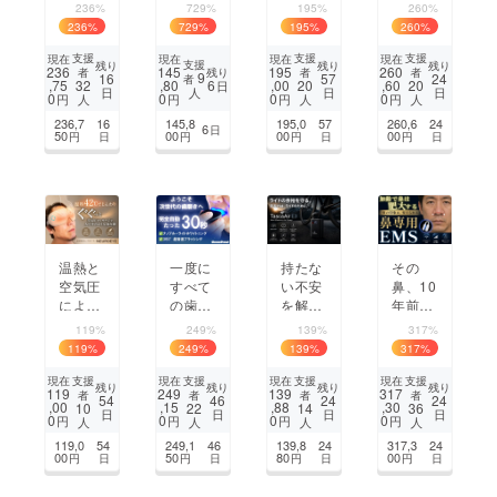
が吹
ら圧縮
老け顔
に快適
236%
729%
195%
260%
く！太
まで】
の原因
に！M
236
%
729
%
195
%
260
%
陽光で
掃除の
目の下
agSaf
動く
常識を
のたる
e対応
支援
支援
支援
現在
現在
現在
現在
支援
残り
残り
残り
236
145
195
260
残り
者
者
者
ソー
覆す！
み。毎
の超軽
9
16
57
24
者
,75
,80
6
,00
,60
32
20
20
日
日
日
日
人
ラー
コード
日10分
量2WA
0
0
0
0
円
円
円
円
人
人
人
ファン
レスミ
かける
Yコン
236,7
16
145,8
195,0
57
260,6
24
6
日
キャッ
ニ掃除
だけの
トロー
50
00
00
00
円
日
円
円
日
円
日
プ。U
機｜V
簡単ケ
ラー
SB充
C013
ア。
電も対
応！
温熱と
一度に
持たな
その
空気圧
すべて
い不安
鼻、10
による
の歯を
を解
年前と
人の手
磨く
決。Ta
同じで
119%
249%
139%
317%
のよう
「30秒
scaAir
すか？
119
%
249
%
139
%
317
%
な加圧
完了の
E3 ポ
毎日見
で眼精
完全自
ケット
ている
支援
支援
支援
支援
現在
現在
現在
現在
残り
残り
残り
残り
119
249
139
317
者
者
者
者
疲労に
動歯ブ
サイズ
自分だ
54
46
24
24
,00
,15
,88
,30
10
22
14
36
日
日
日
日
プロの
ラシ」
電動ポ
から気
0
0
0
0
円
円
円
円
人
人
人
人
一手｜
手間な
ンプ
づかな
119,0
54
249,1
46
139,8
24
317,3
24
NEUR
く効果
い鼻印
00
50
80
00
円
日
円
日
円
日
円
日
OEYE
的に歯
象の変
を美し
化に着