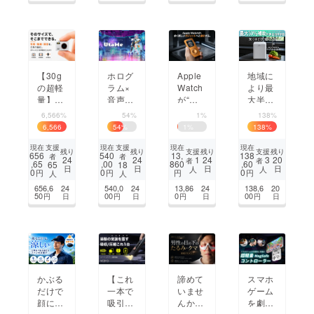
キーホ
ファン
誕生
冷式冷
ルダー
登場！
却マッ
ト
【30g
ホログ
Apple
地域に
の超軽
ラム×
Watch
より最
量】そ
音声対
が“新
大半額
の小さ
話｜歌
デバイ
補助
6,566%
54%
1%
138%
さ、想
で癒し
ス
金！電
6,566
54
%
1
%
138
%
像以
を届け
化”す
気代1
%
上。指
る「Ut
る金属
日16
支援
支援
現在
現在
現在
現在
支援
支援
残り
残り
残り
残り
656
540
13,
138
者
者
先サイ
aMe
保護
円！嫌
1
3
24
24
24
20
者
者
,65
,00
860
,60
65
18
日
日
日
日
人
人
ズの超
（うた
ケース
な臭
0
0
0
円
円
円
円
人
人
小型メ
ミー）」
い・ゴ
656,6
24
540,0
24
13,86
24
138,6
20
タルカ
開発プ
キブリ
50
00
0
00
円
日
円
日
円
日
円
日
メラ
ロジェ
対策！
クト
生ごみ
処理機
かぶる
【これ
諦めて
スマホ
だけで
一本で
いませ
ゲーム
顔に風
吸引か
んか？
を劇的