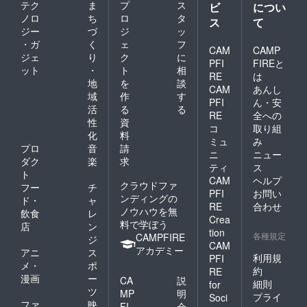
テク
ま
プ
ス
ビ
につい
ノロ
ち
ロ
タ
ス
て
ジー
づ
ジ
ッ
・ガ
く
ェ
フ
CAM
CAMP
ジェ
り
ク
に
PFI
FIREと
ット
・
ト
相
RE
は
地
を
談
CAM
あんし
域
作
す
PFI
ん・安
活
る
る
RE
全への
性
資
コ
取り組
化
料
ミュ
み
プロ
音
請
ニ
ニュー
ダク
楽
求
ティ
ス
ト
CAM
ヘルプ
クラウドファ
フー
チ
PFI
お問い
ンディングの
ド・
ャ
RE
合わせ
ノウハウを無
飲食
レ
Crea
料で学ぼう
店
ン
tion
各種規定
CAMPFIRE
ジ
CAM
アカデミー
アニ
ス
利用規
PFI
メ・
ポ
約
RE
漫画
ー
CA
説
細則
for
ツ
MP
明
プライ
Soci
ファ
映
FI
会