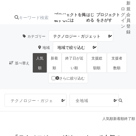
新
ロ
規
グ
会
プロジェクトを掲
はじ
プロジェクト
/
載するには
める
をさがす
イ
員
ン
登
録
カテゴリー
地域
人気のプロ
注目のリ
注目の新着プロ
募集終了が近いプ
もうすぐ公開
ジェクト
ターン
ジェクト
ロジェクト
されます
人気
新着
終了日が近
支援総
支援者
並べ替え
順
順
い順
額順
数順
さらに絞り込む
アート・写真
音楽
テクノロジー・ガジェット
ゲーム・サ
映像・映画
書籍・雑誌
人気順
新着順
終了順
ビジネス・起業
チャレンジ