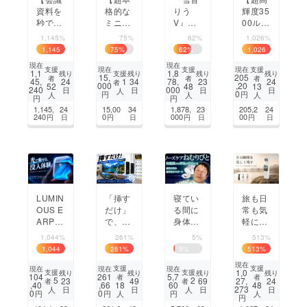
資料を
格的な
りう
輝度35
秒で
ミニカ
V』ボ
00ルー
データ
メラ】
カロ化
メン】
1,145%
75%
62%
1,026%
化！】
望遠
プロ
照射範
1,145
75
%
62
%
1,026
A3対応
ズーム
ジェク
囲を自
%
%
現在
現在
折りた
レンズ
ト
由に調
支援
支援
支援
現在
現在
1,1
1,8
支援
残り
残り
残り
残り
15,
205
者
者
者
たみス
付属で
整！圧
1
45,
24
34
78,
23
24
者
000
,20
52
48
13
240
000
日
日
日
日
人
キャ
本格的
倒的に
0
円
円
人
人
人
円
円
ナー
な画質
明るい
1,145,
24
15,00
34
1,878,
23
205,2
24
と撮影
LED懐
240
0
000
00
円
日
円
日
円
日
円
日
距離を
中電灯
実現！
LUMIN
寝てい
旅も日
「挿す
OUS E
る間に
常も気
だけ」
ARPO
身体に
軽に残
で、テ
DS光
悪影響
せる4K
レビに
1,044%
261%
5%
513%
で魅せ
を及ぼ
Vlogカ
即投
1,044
261
%
5
%
513
%
るイヤ
す「い
メラ
影。 設
%
現在
ホン、
びき」
【AUS
定・ア
支援
支援
現在
現在
現在
1,0
支援
支援
残り
残り
残り
残り
104
261
5,7
者
者
新しい
への対
EK PO
プリ不
5
2
23
49
69
27,
24
者
者
,40
,66
60
18
48
273
日
日
日
日
人
人
音楽体
策のご
CKE
要。ま
0
0
円
円
円
人
人
円
験をあ
提案｜
T】
さに次