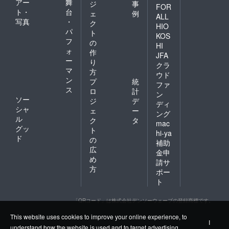
アー
舞
ジ
事
FOR
ト・
台
ェ
例
ALL
写真
・
ク
HIO
パ
ト
KOS
フ
の
HI
ォ
作
JFA
ー
り
クラ
マ
方
ウド
ン
プ
統
ファ
ス
ロ
計
ン
ソー
ジ
デ
ディ
シャ
ェ
ー
ング
ル
ク
タ
mac
グッ
ト
hi-ya
ド
の
補助
広
金申
め
請サ
方
ポー
ト
「QRコード」は株式会社デンソーウェーブの登録商標です。
This website uses cookies to improve your online experience, to
I
understand how the website is used and to target advertising.