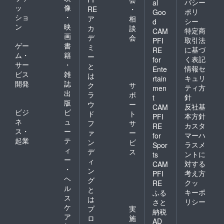
バシー
al
ッ
像
RE
・
ポリ
Goo
ショ
・
ア
相
シー
d
ン
映
カ
談
特定商
CAM
画
デ
会
取引法
PFI
ゲー
書
ミ
に基づ
RE
ム・
籍
ー
く表記
for
サー
・
と
情報セ
Ente
ビス
雑
は
キュリ
rtain
開発
誌
ク
サ
ティ方
men
出
ラ
ポ
針
t
版
ウ
ー
反社基
CAM
ビジ
ビ
ド
ト
本方針
PFI
ネ
ュ
フ
サ
カスタ
RE
ス・
ー
ァ
ー
マーハ
for
起業
テ
ン
ビ
ラスメ
Spor
ィ
デ
ス
ントに
ts
ー
ィ
対する
CAM
・
ン
考え方
PFI
ヘ
グ
クッ
RE
ル
と
キーポ
ふる
ス
は
リシー
さと
ケ
プ
実
納税
ア
ロ
施
AD