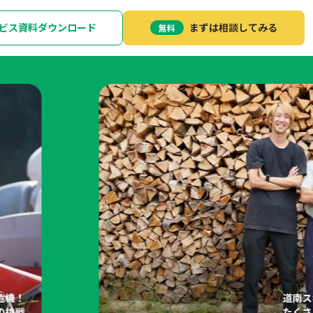
ビス資料ダウンロード
まずは相談してみる
無料
危機！
道南ス
の挑戦
たくさ