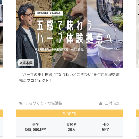
熊本県
【ハーブの里】田舎に”なりわいとにぎわい”を生む地域交流
拠点プロジェクト！
まちづくり・地域活性
三浦信之
化
FUNDED
現在
支援者
残り
365,000JPY
20人
終了