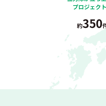
プロジェク
350
約