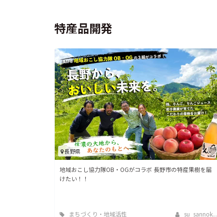
特産品開発
長野県
地域おこし協力隊OB・OGがコラボ 長野市の特産果樹を届
けたい！！
まちづくり・地域活性
su_sannok...