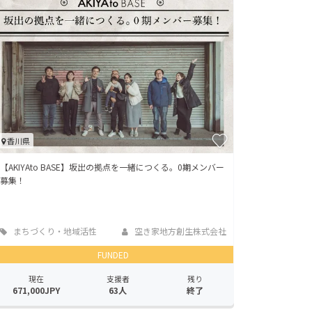
香川県
【AKIYAto BASE】坂出の拠点を一緒につくる。0期メンバー
募集！
まちづくり・地域活性
空き家地方創生株式会社
化
FUNDED
現在
支援者
残り
671,000JPY
63人
終了