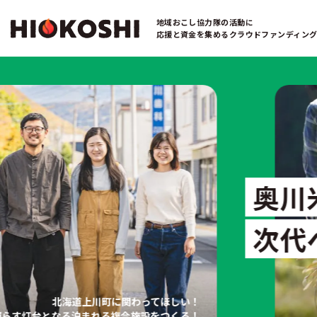
地域おこし協力隊の活動に
応援と資金を集めるクラウドファンディン
奥川
次代
北海道上川町に関わってほしい！
照らす灯台となる泊まれる複合施設をつくる！