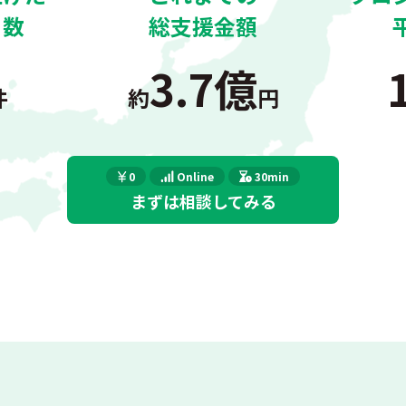
ト数
総支援金額
3.7億
件
約
円
0
Online
30min
まずは相談してみる