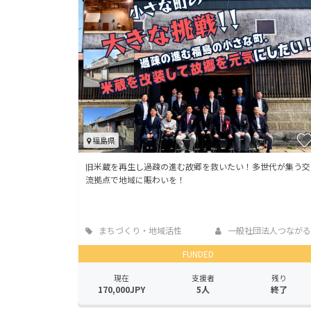
福島県
旧米蔵を再生し過疎の進む故郷を救いたい！多世代が集う交
流拠点で地域に賑わいを！
まちづくり・地域活性
一般社団法人つながる
化
FUNDED
現在
支援者
残り
170,000JPY
5人
終了