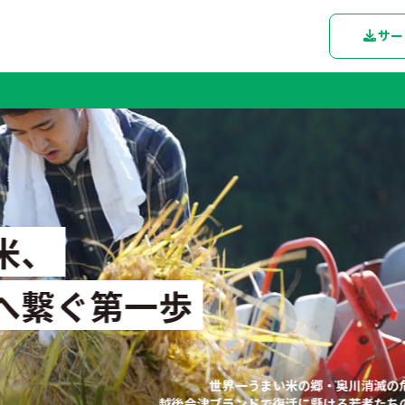
サー
グ
米、
へ繋ぐ第一歩
世界一うまい米の郷・奥川消滅の
越後会津ブランドで復活に懸ける若者たち