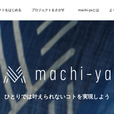
クトをはじめる
プロジェクトをさがす
machi-yaとは
よ
ターン
注目の新着プロジェクト
募集終了が近いプロ
音楽
舞台・パフォーマンス
ゲーム・サービス開発
フード・飲食店
書籍・雑誌出版
アニメ・漫画
チャレンジ
ビューティー・ヘルス
ひとりでは叶えられないコトを実現しよう