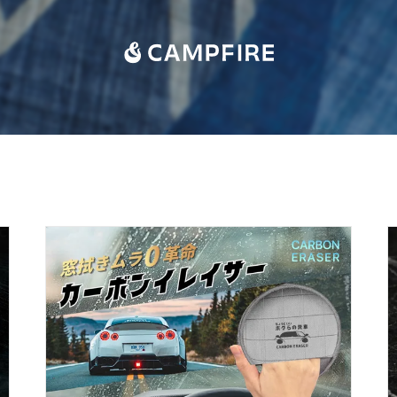
CAMPFIRE for Social Good
CAMPFIRE Creation
CAMPFIREふるさと納税
machi-ya
コミュニティ