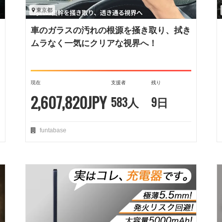
東京都
車のガラスの汚れの根源を掻き取り、拭き
ムラなく一気にクリアな視界へ！
現在
支援者
残り
2,607,820JPY
583人
9日
funtabase