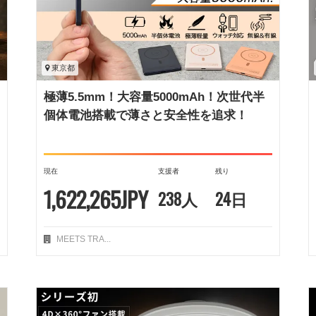
東京都
極薄5.5mm！大容量5000mAh！次世代半
個体電池搭載で薄さと安全性を追求！
現在
支援者
残り
1,622,265JPY
238人
24日
MEETS TRA...