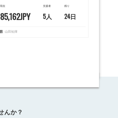
現在
支援者
残り
85,162JPY
5人
24日
山田祐揮
せんか？