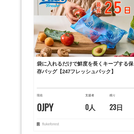
袋に入れるだけで鮮度を長くキープする保
存バッグ【247フレッシュパック】
現在
支援者
残り
0JPY
0人
23日
flukeforest