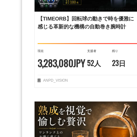
【TIMEORB】回転球の動きで時を優雅に
感じる革新的な機構の自動巻き腕時計
現在
支援者
残り
3,283,080JPY
52人
23日
ANPD_VISION