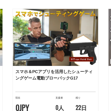
スマホ＆PCアプリを活用したシューティ
ングゲーム電動ブローバックG17
現在
支援者
残り
0JPY
0人
22日