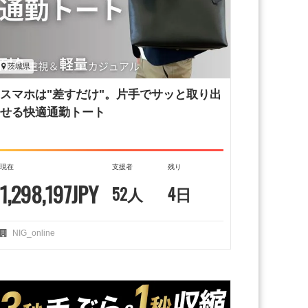
茨城県
スマホは"差すだけ"。片手でサッと取り出
せる快適通勤トート
現在
支援者
残り
1,298,197JPY
52人
4日
NIG_online