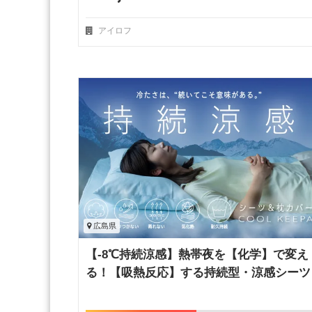
アイロフ
広島県
【-8℃持続涼感】熱帯夜を【化学】で変え
る！【吸熱反応】する持続型・涼感シーツ