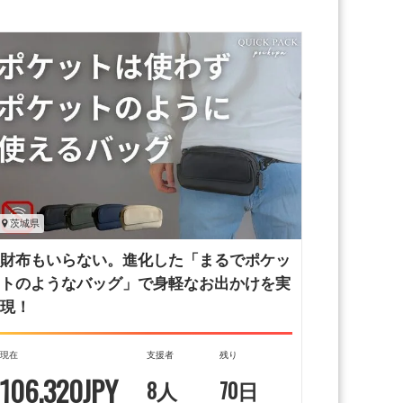
茨城県
財布もいらない。進化した「まるでポケッ
トのようなバッグ」で身軽なお出かけを実
現！
現在
支援者
残り
106,320JPY
8人
70日