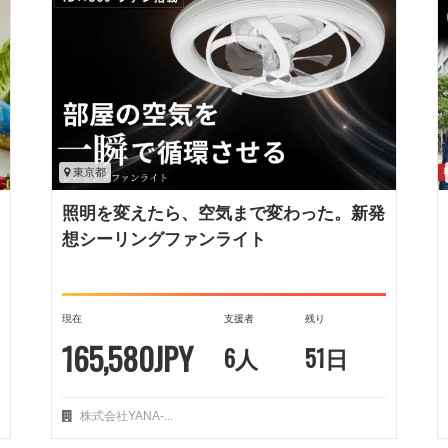
東京都
照明を変えたら、空気まで変わった。新発
想シーリングファンライト
現在
支援者
残り
165,580JPY
6人
51日
株式会社YANA-...