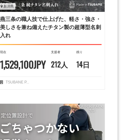
新潟県
燕三条の職人技で仕上げた、軽さ・強さ・
美しさを兼ね備えたチタン製の超薄型名刺
入れ
現在
支援者
残り
1,529,100JPY
212人
14日
TSUBANE P...