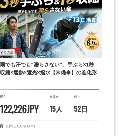
その他
雨でも汗でも“濡らさない”。手ぶら×1秒
収縮×遮熱×遮光×撥水【常備傘】の進化形
現在
支援者
残り
122,226JPY
15人
52日
合同会社UnFrame