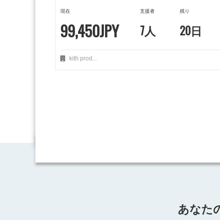
現在
支援者
残り
99,450JPY
7人
20日
kith prod...
あなた