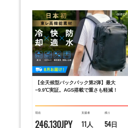
【全天候型バックパック第2弾】最大
−9.9℃実証。AGS搭載で重さも軽減！
現在
支援者
残り
246,130JPY
11人
54日