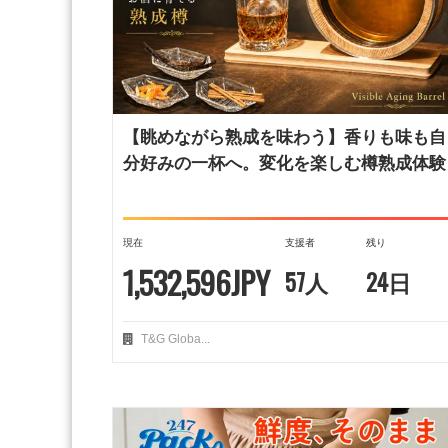
【眺めながら熟成を味わう】香りも味も自
分好みの一杯へ。変化を楽しむ樽熟成体験
現在
支援者
残り
1,532,596JPY
57人
24日
T&G Globa...