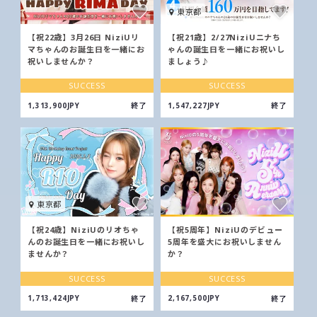
東京都
【祝22歳】3月26日 NiziUリ
【祝21歳】2/27NiziUニナち
マちゃんのお誕生日を一緒にお
ゃんの誕生日を一緒にお祝いし
祝いしませんか？
ましょう♪
SUCCESS
SUCCESS
1,313,900JPY
1,547,227JPY
終了
終了
東京都
【祝24歳】NiziUのリオちゃ
【祝5周年】NiziUのデビュー
んのお誕生日を一緒にお祝いし
5周年を盛大にお祝いしません
ませんか？
か？
SUCCESS
SUCCESS
1,713,424JPY
2,167,500JPY
終了
終了