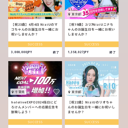
東京都
【祝23歳】4月4日 NiziUのマ
【祝19歳】2/27NiziUニナち
コちゃんのお誕生日を一緒にお
ゃんのお誕生日を一緒にお祝い
祝いしませんか？
しませんか？
SUCCESS
SUCCESS
3,000,000JPY
1,358,027JPY
終了
終了
千葉県
東京都
hololiveEXPO2024当日にど
【祝22歳】NiziUのリオちゃ
ろけんメンバーへの応援広告を
んのお誕生日を一緒にお祝いし
放映しよう！
ませんか？
SUCCESS
SUCCESS