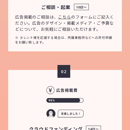
ご相談・起案
10日〜
広告掲載のご相談は、
こちら
のフォームにご記入く
ださい。
広告のデザイン・掲載メディア・ご予算な
どについて、お気軽にご相談いただけます。
※ タレント様を応援する場合は、所属事務所などへの許可申請
をお願い致します。
02
クラウドファンディング
14日〜