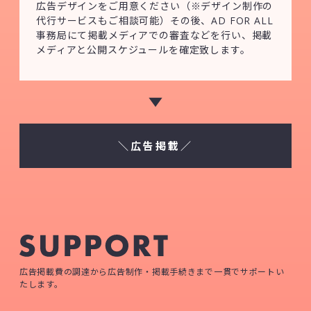
広告デザインをご用意ください（※デザイン制作の
代行サービスもご相談可能）
その後、AD FOR ALL
事務局にて掲載メディアでの審査などを行い、掲載
メディアと公開スケジュールを確定致します。
＼広告掲載／
広告掲載費の調達から広告制作・掲載手続きまで一貫でサポートい
たします。