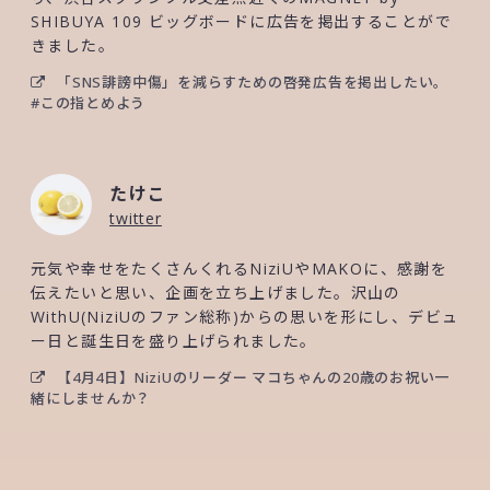
SHIBUYA 109 ビッグボードに広告を掲出することがで
きました。
「SNS誹謗中傷」を減らすための啓発広告を掲出したい。
#この指とめよう
たけこ
twitter
元気や幸せをたくさんくれるNiziUやMAKOに、感謝を
伝えたいと思い、企画を立ち上げました。沢山の
WithU(NiziUのファン総称)からの思いを形にし、デビュ
ー日と誕生日を盛り上げられました。
【4月4日】NiziUのリーダー マコちゃんの20歳のお祝い一
緒にしませんか？