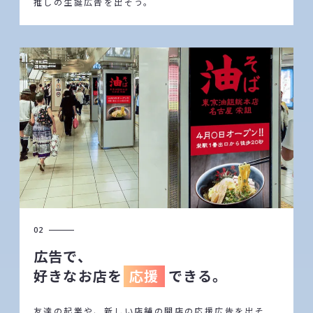
推しの生誕広告を出そう。
02
広告で、
好きなお店を
応援
できる。
友達の起業や、新しい店舗の開店の応援広告を出そ