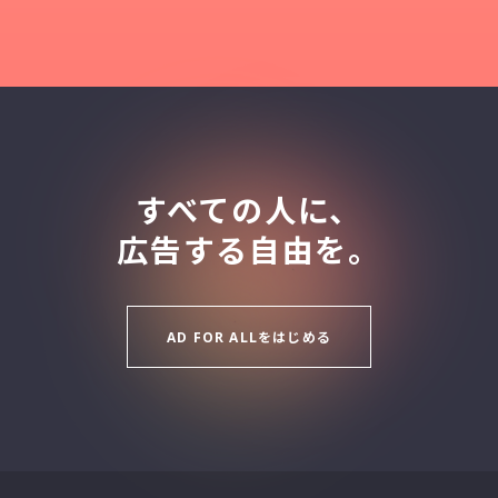
すべての人に、
広告する自由を。
AD FOR ALLをはじめる