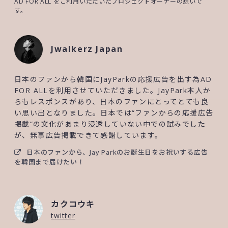
AD FOR ALL をご利用いただいたプロジェクトオーナーの想いで
す。
Jwalkerz Japan
日本のファンから韓国にJayParkの応援広告を出す為AD
FOR ALLを利用させていただきました。JayPark本人か
らもレスポンスがあり、日本のファンにとってとても良
い思い出となりました。日本では“ファンからの応援広告
掲載“の文化があまり浸透していない中での試みでした
が、無事広告掲載できて感謝しています。
日本のファンから、Jay Parkのお誕生日をお祝いする広告
を韓国まで届けたい！
カクコウキ
twitter