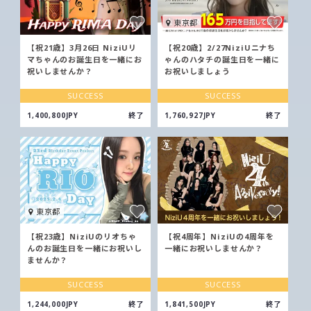
東京都
【祝21歳】3月26日 NiziUリ
【祝20歳】2/27NiziUニナち
マちゃんのお誕生日を一緒にお
ゃんのハタチの誕生日を一緒に
祝いしませんか？
お祝いしましょう
SUCCESS
SUCCESS
1,400,800JPY
1,760,927JPY
終了
終了
東京都
【祝23歳】NiziUのリオちゃ
【祝4周年】NiziUの4周年を
んのお誕生日を一緒にお祝いし
一緒にお祝いしませんか？
ませんか？
SUCCESS
SUCCESS
1,244,000JPY
1,841,500JPY
終了
終了