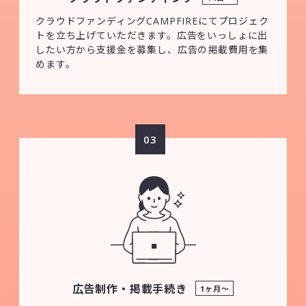
クラウドファンディングCAMPFIREにてプロジェク
トを立ち上げていただきます。
広告をいっしょに出
したい方から支援金を募集し、広告の掲載費用を集
めます。
03
広告制作・掲載手続き
1ヶ月〜