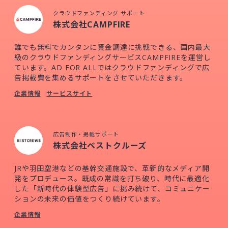
クラウドファンディング サポート
株式会社CAMPFIRE
誰でも無料でカンタンに資金調達に挑戦できる、国内最大
級のクラウドファンディングサービスCAMPFIREを運営し
ています。AD FOR ALLではクラウドファンディングで広
告掲載費を集めるサポートをさせていただきます。
企業情報
サービスサイト
広告制作・掲載サポート
株式会社ベストクルーズ
JRや羽田空港などの基幹交通施設で、革新的なメディア開
発をプロデュース。既成の常識を打ち破り、時代に最適化
した「新時代の体験型広告」に挑み続けて、コミュニケー
ションの未来の価値をつくり続けています。
企業情報