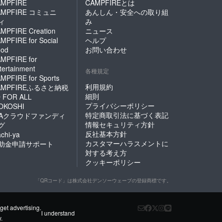
MPFIRE
CAMPFIREとは
AMPFIRE コミュニ
あんしん・安全への取り組
ィ
み
MPFIRE Creation
ニュース
MPFIRE for Social
ヘルプ
od
お問い合わせ
MPFIRE for
tertainment
各種規定
MPFIRE for Sports
利用規約
AMPFIREふるさと納税
細則
 FOR ALL
プライバシーポリシー
OKOSHI
特定商取引法に基づく表記
FAクラウドファンディ
情報セキュリティ方針
グ
反社基本方針
chi-ya
カスタマーハラスメントに
助金申請サポート
対する考え方
クッキーポリシー
「QRコード」は株式会社デンソーウェーブの登録商標です。
get advertising.
I understand
y
.