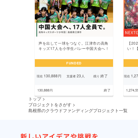
声を出して一球をつなぐ。江津市の高角
【20
キッズ17人を小学生バレー中国大会へ！
い！【
FUNDED
130,888
23
終了
1,27
円
人
現在
支援者
残り
現在
130,888
終了
1,274,5
円
トップ
>
プロジェクトをさがす
>
島根県のクラウドファンディングプロジェクト一覧