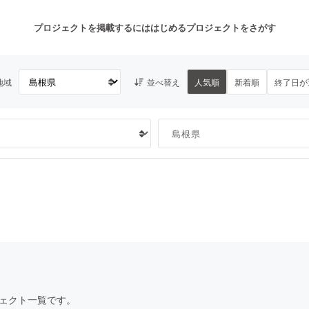
プロジェクトを掲載するには
はじめる
プロジェクトをさがす
地域
並べ替え
人気順
新着順
終了日が
注目のリターン
注目の新着プロジェクト
募集終了が近いプロジェクト
も
音楽
舞台・パフォーマンス
ゲーム・サービス開発
フード・飲食店
書籍・雑誌出版
アニメ・漫画
チャレンジ
ビューティー・ヘルスケ
ェクト一覧です。