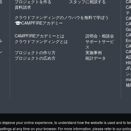
活
プロジェクトを作る
スタッフに相談する
CA
資料請求
C
テ
クラウドファンディングのノウハウを無料で学ぼう
CA
CAMPFIREアカデミー
CA
Go
CA
CAMPFIREアカデミーとは
説明会・相談会
ル
En
クラウドファンディングとは
サポートサービ
CA
ス
ン
C
プロジェクトの作り方
実施事例
AD
プロジェクトの広め方
統計データ
HI
J
ン
ma
補
ー募集
o improve your online experience, to understand how the website is used and to tar
settings at any time on your browser. For more information, please refer to
our polic