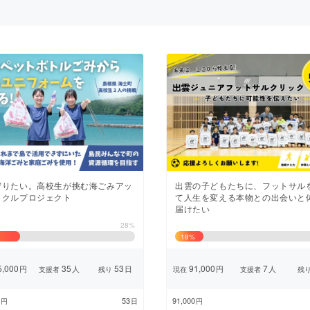
CAMPFIRE for Social Good
CAMPFIRE Creation
CAMPFIREふるさと納税
machi-ya
コミュニティ
守りたい。高校生が挑む海ごみアッ
出雲の子どもたちに、フットサル
イクルプロジェクト
て人生を変える本物との出会いと
届けたい
28%
18
%
,000
35
53
91,000
7
円
人
日
円
人
支援者
残り
現在
支援者
残
53
91,000
円
日
円