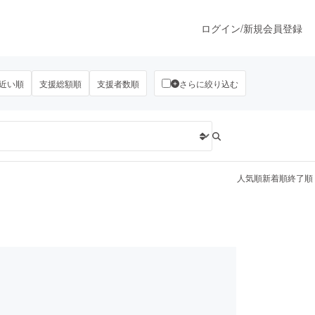
ログイン
/
新規会員登録
近い順
支援総額順
支援者数順
さらに絞り込む
うすぐ公開されます
プロダクト
人気順
新着順
終了順
ファッション
スポーツ
ア
ソーシャルグッド