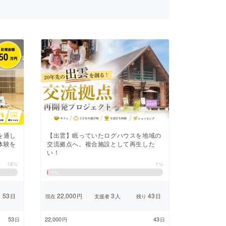
を通し
【出雲】眠っていたログハウスを地域の
体験を
交流拠点へ。複合施設として再生した
い！
18%
1%
1
%
53
22,000
3
43
日
円
人
日
り
現在
支援者
残り
53
22,000
43
日
円
日