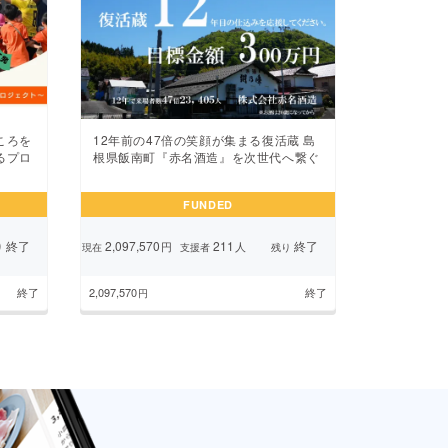
ころを
12年前の47倍の笑顔が集まる復活蔵 島
るプロ
根県飯南町『赤名酒造』を次世代へ繋ぐ
FUNDED
終了
2,097,570
211
終了
円
人
り
現在
支援者
残り
終了
2,097,570
終了
円