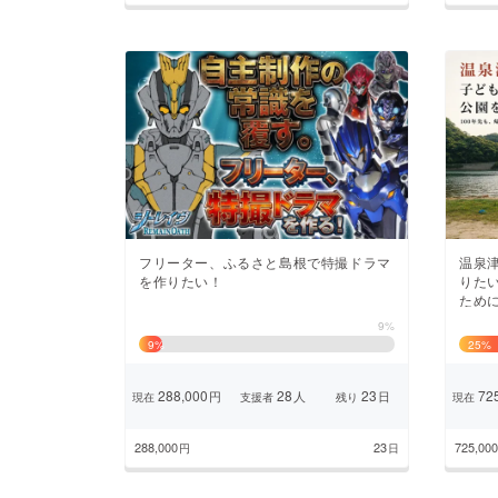
フリーター、ふるさと島根で特撮ドラマ
温泉
を作りたい！
りた
ため
9%
9
%
25
%
288,000
28
23
725
円
人
日
現在
支援者
残り
現在
288,000
23
725,000
円
日