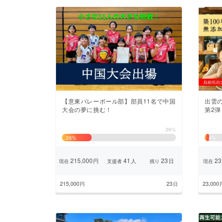
【意東バレーボール部】部員11名で中国
出雲
大会の夢に挑む！
第2
26%
26
%
4
%
215,000
41
23
23
円
人
日
現在
支援者
残り
現在
215,000
23
23,000
円
日