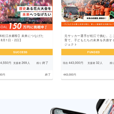
26松江水郷祭】未来につなげた
元サッカー選手が松江で挑む。こ
8月1日・2日】
育て、子どもたちの未来を共創す
ジェクト
SUCCESS
FUNDED
4,550
269
終了
443,000
32
円
人
円
人
支援者
残り
現在
支援者
残
50
終了
443,000
円
円
1
2
3
4
5
次のページ
...