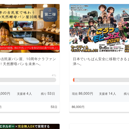
の古民家パン屋、10周年クラファン
日本でいちばん安全に移動できる
弾！天然酵母パンを未来へ。
津へ。
4%
2
%
,000
4
53
86,000
14
円
人
日
円
人
支援者
残り
現在
支援者
残
53
86,000
円
日
円