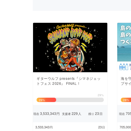
まちづくり・地域活性化
ギターウルフ presents『シマネジェッ
海を
トフェス 2026』 FINAL！
プサ
29%
29
%
28
%
3,533,343
229
23
705
円
人
日
現在
支援者
残り
現在
3,533,343
23
705,000
円
日