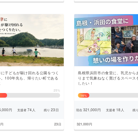
津に子どもが駆け回れる公園をつく
島根県浜田市の食堂に、乳児から
い。100年先も、帰りたい町である
りまで気兼ねなく寛げるスペース
に
したい！
25%
16
%
,000
74
23
321,000
18
円
人
日
円
人
支援者
残り
現在
支援者
残
23
321,000
円
日
円