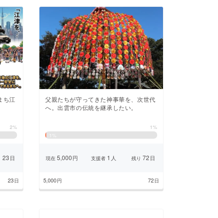
まち江
父親たちが守ってきた神事華を、次世代
へ。出雲市の伝統を継承したい。
2%
1%
1
%
23
5,000
1
72
日
円
人
日
り
現在
支援者
残り
23
5,000
72
日
円
日