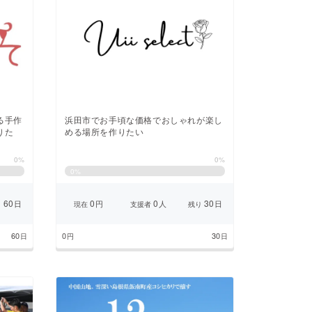
る手作
浜田市でお手頃な価格でおしゃれが楽し
りた
める場所を作りたい
0%
0%
0
%
60
0
0
30
日
円
人
日
り
現在
支援者
残り
60
0
30
日
円
日