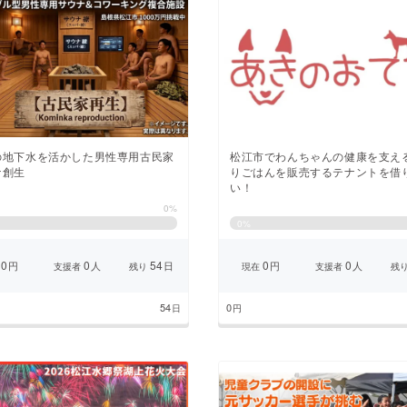
の地下水を活かした男性専用古民家
松江市でわんちゃんの健康を支え
ナ創生
りごはんを販売するテナントを借
い！
0%
0
%
0
0
54
0
0
円
人
日
円
人
支援者
残り
現在
支援者
残
54
0
日
円