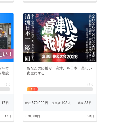
お年寄
あなたの応援が、高津川を日本一美しい
を増設
夜空にする
16%
17%
17
%
17
870,000
102
23
日
円
人
日
り
現在
支援者
残り
17
870,000
23
日
円
日