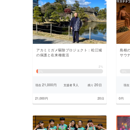
アカミミガメ駆除プロジェクト：松江城
島根
の保護と在来種復活
サウ
2%
2
%
0
%
21,000
9
20
円
人
日
現在
支援者
残り
現在
21,000
20
0
円
日
円