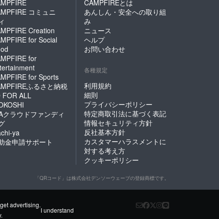
MPFIRE
CAMPFIREとは
AMPFIRE コミュニ
あんしん・安全への取り組
ィ
み
MPFIRE Creation
ニュース
MPFIRE for Social
ヘルプ
od
お問い合わせ
MPFIRE for
tertainment
各種規定
MPFIRE for Sports
利用規約
AMPFIREふるさと納税
細則
 FOR ALL
プライバシーポリシー
OKOSHI
特定商取引法に基づく表記
FAクラウドファンディ
情報セキュリティ方針
グ
反社基本方針
chi-ya
カスタマーハラスメントに
助金申請サポート
対する考え方
クッキーポリシー
「QRコード」は株式会社デンソーウェーブの登録商標です。
get advertising.
I understand
y
.