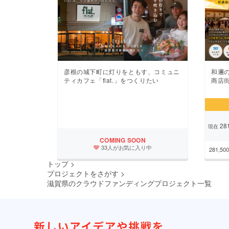
彦根の城下町に灯りをともす、コミュニ
和邇の夏
ティカフェ「flat.」をつくりたい
商店
281
現在
COMING SOON
33人がお気に入り中
281,500
トップ
>
プロジェクトをさがす
>
滋賀県のクラウドファンディングプロジェクト一覧