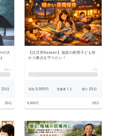
mの大
【託児所Nassan】滋賀の夜間子ども預
y
かり拠点を守りたい！
58%
0%
0
%
23
5,000
1
23
日
円
人
日
り
現在
支援者
残り
23
5,000
23
日
円
日