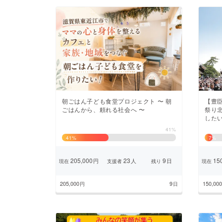
朝ごはん子ども食堂プロジェクト 〜 朝
【豊
ごはんから、頼れる社会へ 〜
祭り
した
41%
41
%
7
%
205,000
23
9
150
円
人
日
現在
支援者
残り
現在
205,000
9
150,000
円
日