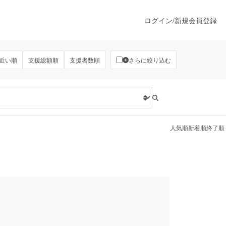
ログイン
/
新規会員登録
近い順
支援総額順
支援者数順
さらに絞り込む
うすぐ公開されます
プロダクト
人気順
新着順
終了順
ファッション
スポーツ
ア
ソーシャルグッド