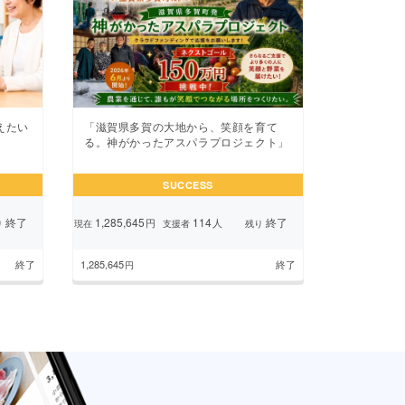
えたい
「滋賀県多賀の大地から、笑顔を育て
る。神がかったアスパラプロジェクト」
SUCCESS
終了
1,285,645
114
終了
円
人
り
現在
支援者
残り
終了
1,285,645
終了
円