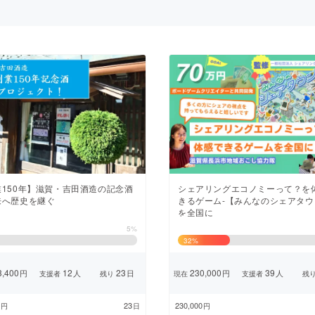
CAMPFIRE for Social Good
CAMPFIRE Creation
CAMPFIREふるさと納税
machi-ya
コミュニティ
シェアリングエコノミーって？を
業150年】滋賀・吉田酒造の記念酒
きるゲーム-【みんなのシェアタウ
来へ歴史を継ぐ
を全国に
5%
32
%
,400
12
23
230,000
39
円
人
日
円
人
支援者
残り
現在
支援者
残
23
230,000
円
日
円