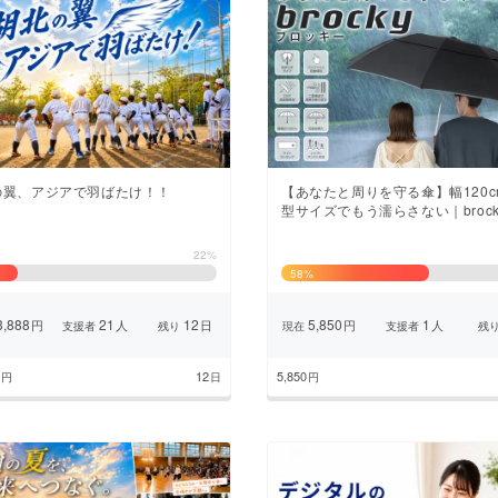
翼、アジアで羽ばたけ︎︎！！
【あなたと周りを守る傘】幅120c
型サイズでもう濡らさない｜brock
22%
58
%
,888
21
12
5,850
1
円
人
日
円
人
支援者
残り
現在
支援者
残
12
5,850
円
日
円