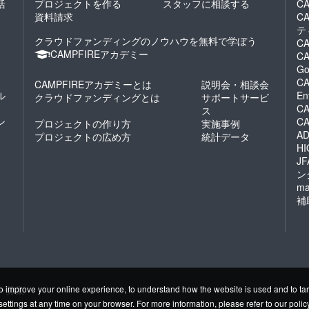
活
プロジェクトを作る
スタッフに相談する
CA
資料請求
C
テ
クラウドファンディングのノウハウを無料で学ぼう
CA
CAMPFIREアカデミー
CA
Go
CA
CAMPFIREアカデミーとは
説明会・相談会
ル
En
クラウドファンディングとは
サポートサービ
CA
ス
ン
C
プロジェクトの作り方
実施事例
AD
プロジェクトの広め方
統計データ
HI
J
ン
ma
補
ー募集
o improve your online experience, to understand how the website is used and to tar
settings at any time on your browser. For more information, please refer to
our polic