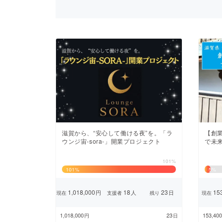
まちづくり・地域活性化
滋賀から、“安心して働ける夜”を。「ラ
【創
ウンジ宙-sora-」開業プロジェクト
で未
101%
101
%
5
%
1,018,000
18
23
153
円
人
日
現在
支援者
残り
現在
1,018,000
23
153,400
円
日