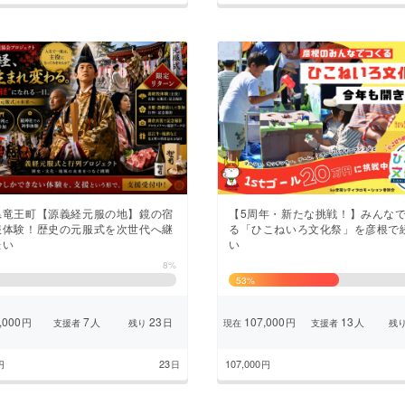
県竜王町【源義経元服の地】鏡の宿
【5周年・新たな挑戦！】みんな
服体験！歴史の元服式を次世代へ継
る「ひこねいろ文化祭」を彦根で
たい
い
8%
53
%
,000
7
23
107,000
13
円
人
日
円
人
支援者
残り
現在
支援者
残
23
107,000
円
日
円