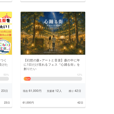
でつく
【幻想の森×アートと音楽】森の中に年
続けた
に1日だけ現れるフェス『心踊る街』を
創りたい
53%
12%
12
%
23
61,000
12
42
日
円
人
日
り
現在
支援者
残り
23
61,000
42
日
円
日