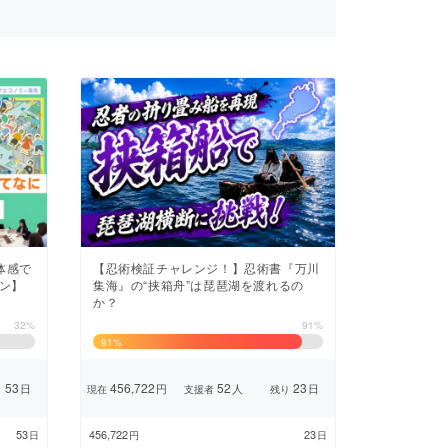
体感で
【忍術検証チャレンジ！】忍術書『万川
ン】
集海』の“挟箱舟”は琵琶湖を渡れるの
か？
32%
91%
91
%
53
456,722
52
23
日
円
人
日
り
現在
支援者
残り
53
456,722
23
日
円
日