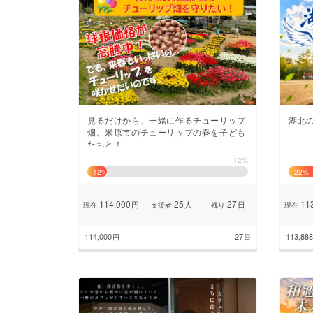
見るだけから、一緒に作るチューリップ
湖北の
畑。米原市のチューリップの春を子ども
たちと！
12%
12
%
22
%
114,000
25
27
113
円
人
日
現在
支援者
残り
現在
114,000
27
113,888
円
日