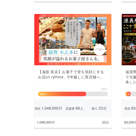
【滋賀 長浜】お菓子で皆を笑顔にする
滋賀
お店un rythme、5年越しに実店舗へ。
で元
承し
69%
69
%
8
%
1,048,000
68
23
83
円
人
日
現在
支援者
残り
現在
1,048,000
23
83,000
円
日