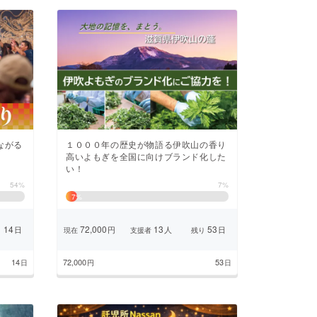
ながる
１０００年の歴史が物語る伊吹山の香り
高いよもぎを全国に向けブランド化した
い！
54%
7%
7
%
14
72,000
13
53
日
円
人
日
り
現在
支援者
残り
14
72,000
53
日
円
日