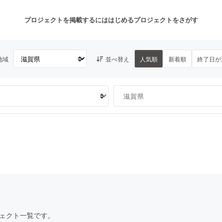
プロジェクトを掲載するには
はじめる
プロジェクトをさがす
地域
並べ替え
人気順
新着順
終了日が
注目のリターン
注目の新着プロジェクト
募集終了が近いプロジェクト
も
音楽
舞台・パフォーマンス
ゲーム・サービス開発
フード・飲食店
書籍・雑誌出版
アニメ・漫画
チャレンジ
ビューティー・ヘルスケ
ェクト一覧です。