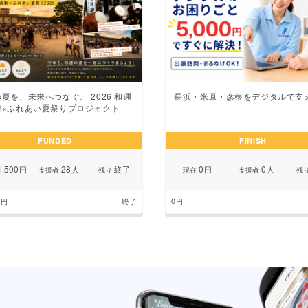
を、未来へつなぐ。 2026 和邇
長浜・米原・彦根をデジタルで支
街×ふれあい夏祭りプロジェクト
FUNDED
FINISH
,500
28
終了
0
0
円
人
円
人
支援者
残り
現在
支援者
残
終了
0
円
円
1
2
3
4
5
次のページ
...