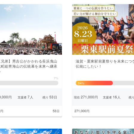
臣兄弟】秀吉公がかかわる長浜曳山
滋賀・栗東駅前夏祭りを未来につ
北町組靑海山の伝統幕を未来へ継承
伝統にしたい！
い
7%
54
%
,000
7
53
271,000
16
円
人
日
円
人
支援者
残り
現在
支援者
残
53
271,000
円
日
円