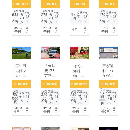
SUCCESS
FUNDED
FINISH
FUNDED
にライ
で安心
故郷を
0年先
ダー集
して暮
救いた
へ続く
支援
支援
現在
現在
現在
支援
支援
残り
残り
残り
残り
853
275
170
結！
らし続
い！多
未来を
現在
者
者
0
5
終
終
終
終
者
者
,50
,00
0
,00
90
23
円
了
了
了
了
ツーリ
けられ
世代が
創る！
人
人
0
0
0
円
円
円
人
人
ング聖
る仕組
集う交
853,5
終
275,0
終
終
170,0
終
地化プ
みを作
流拠点
0
円
00
了
00
了
了
00
了
円
円
円
ロジェ
りた
で地域
クト
い！
に賑わ
いを！
再生田
「修理
はく、
声が溢
んぼプ
費175
縁起
れ、つ
ロジェ
万不
物。巣
なが
クト：
足！福
鴨と福
り、小
FUNDED
FUNDED
SUCCESS
FUNDED
未来へ
島市の
島・飯
さな挑
現在
つなぐ
介護タ
舘をつ
戦が巡
支援
支援
支援
現在
現在
現在
1,4
支援
残り
残り
残り
残り
58,
320
230
米づく
クシー
なぐ赤
る。福
者
者
者
9
終
終
終
56,
終
者
000
,00
,00
46
10
145
了
了
了
000
了
り挑戦
再生プ
パンツ
島県田
人
0
0
円
円
円
人
人
人
円
ロジェ
プロ
村市に
58,00
終
320,0
終
230,0
終
1,456,
終
クト」
ジェク
YOHA
0
了
00
了
00
了
000
了
円
円
円
円
ト
KU食
堂をつ
くりた
い