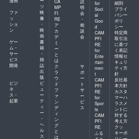
漫画
ー
CA
説
細則
for
ツ
MP
明
プライ
Soci
ファ
映
FI
会
バシー
al
ッ
像
RE
・
ポリ
Goo
ショ
・
ア
相
シー
d
ン
映
カ
談
特定商
CAM
画
デ
会
取引法
PFI
ゲー
書
ミ
に基づ
RE
ム・
籍
ー
く表記
for
サー
・
と
情報セ
Ente
ビス
雑
は
キュリ
rtain
開発
誌
ク
サ
ティ方
men
出
ラ
ポ
針
t
版
ウ
ー
反社基
CAM
ビジ
ビ
ド
ト
本方針
PFI
ネ
ュ
フ
サ
カスタ
RE
ス・
ー
ァ
ー
マーハ
for
起業
テ
ン
ビ
ラスメ
Spor
ィ
デ
ス
ントに
ts
ー
ィ
対する
CAM
・
ン
考え方
PFI
ヘ
グ
クッ
RE
ル
と
キーポ
ふる
ス
は
リシー
さと