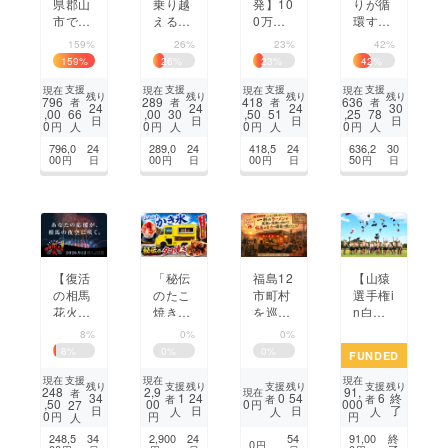
県郡山
乗り越
発】10
りが循
市で創
える力
0万円
環する
業155
をサッ
で高校
社会
159%
26%
23%
42%
年】の
カーと
生探究
へ。ペ
159
%
26
%
23
%
42
%
伝統と
とも
の“最
イフォ
極上の
に。イ
初の一
ワード
支援
支援
支援
支援
現在
現在
現在
現在
残り
残り
残り
残り
796
289
418
636
者
者
者
者
辛口酒
ンドネ
歩”を
の価値
24
24
24
30
,00
,00
,50
,25
66
30
51
78
日
日
日
日
『雪小
シアの
支えた
観を広
0
0
0
0
円
円
円
円
人
人
人
人
町』、
被災地
い「10
める書
796,0
24
289,0
24
418,5
24
636,2
30
危機か
の高校
0探」
籍を出
00
00
00
50
円
日
円
日
円
日
円
日
らの脱
生を福
版した
出！
島へ！
い！
【復活
「秘伝
福島12
【山猿
の相馬
のたこ
市町村
選手権i
花火】
焼き」
を巡る
n白
想いを
と「ふ
ラーメ
河】競
8%
0%
0%
つな
わふわ
ン屋台
技場を
8
%
0
%
0
%
FUNDED
ぎ、10
かき
で復活
1番楽
0年続
氷」を
する福
しい場
支援
現在
現在
現在
支援
支援
支援
残り
残り
残り
残り
248
2,9
91,
現在
者
く新た
同時に
島県を
所に変
1
0
6
34
24
54
終
者
者
者
,50
00
0
000
27
円
了
日
日
日
人
人
人
な伝統
味わえ
支えて
える陸
0
円
円
円
人
を一緒
るキッ
いく
上イベ
248,5
34
2,900
24
54
91,00
終
0
円
に始め
チン
ント