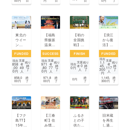
00
0
了
円
日
円
日
日
円
よう
カーを
作りた
い！
東北の
【福島
【初の
【浪江
ウイー
県飯坂
全国挑
から復
ン
温泉】
戦】郡
活】15
（仮）。
震災と
山ハン
年の時
FUNDED
SUCCESS
FINISH
FUNDED
震災か
コロナ
ドボー
を経て
現在
ら15
で途絶
ル少年
故郷で
支援
支援
支援
現在
現在
1,1
支援
残り
残り
残り
残り
858
971
年、次
えた夏
団の
醸す。
現在
者
者
者
0
終
終
終
45,
終
者
,00
,80
0
49
77
117
円
了
了
了
300
了
世代の
祭りを
夢、応
初心
人
0
0
円
円
人
人
人
円
希望を
みんな
援して
者・女
858,0
終
971,8
終
終
1,145,
終
映画で
の絆で
くださ
性に贈
0
円
00
了
00
了
了
300
了
円
円
円
表現。
復活さ
い！
る革新
せた
の日本
い！
酒誕生
【フク
【三春
旧米蔵
ふるさ
島TT】
町】住
を再生
との子
15年後
み慣れ
し過疎
供たち
の福島
た地域
の進む
へ！10