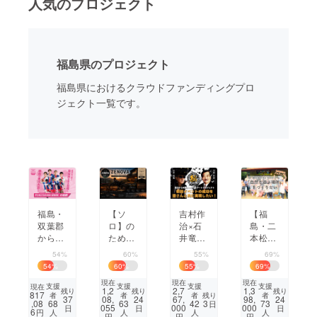
人気のプロジェクト
まちづくり・地域活性化
福島県のプロジェクト
CAMPFIRE for Social Good
CAMPFIRE Creation
福島県におけるクラウドファンディングプロ
CAMPFIREふるさと納税
machi-ya
コミュニティ
ジェクト一覧です。
福島・
【ソ
吉村作
【福
双葉郡
ロ】の
治×石
島・二
から、
ための
井竜也
本松
スポー
カフェ
｜震災
市】震
54%
60%
55%
69%
ツを通
＆【み
15年、
災後の
54
%
60
%
55
%
69
%
じて地
んな】
福島・
子ども
現在
現在
現在
域と未
で絆を
浜通り
たち
支援
支援
支援
支援
現在
1,2
2,7
1,3
残り
残り
残り
817
残り
者
者
者
者
来に希
深めよ
で「未
へ、自
37
08,
24
67,
98,
24
,08
3
68
63
42
73
日
055
000
000
日
日
日
望を届
う民泊
来の
然と遊
6
円
人
人
人
人
円
円
円