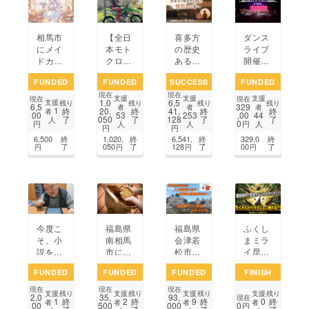
相馬市
【全日
喜多方
ダンス
にメイ
本モト
の歴史
ライブ
ドカ
クロス
ある蔵
開催費
フェ&
頂点
を宿泊
支援プ
FUNDED
FUNDED
SUCCESS
FUNDED
BAR O
へ】4
施設へ
ロジェ
現在
現在
PEN！
歳から
｜地域
クト
支援
支援
支援
現在
現在
1,0
6,5
支援
残り
残り
残り
残り
6,5
329
リ
の夢、
文化を
者
者
者
1
終
20,
終
41,
終
終
者
00
,00
53
253
44
了
050
了
128
了
了
フォー
高校生
未来に
人
0
円
円
人
人
人
円
円
ム費用
守大
つなぐ
6,500
終
1,020,
終
6,541,
終
329,0
終
支援プ
夢・福
「hato
了
050
了
128
了
00
了
円
円
円
円
ロジェ
島から
ba」の
クト
全9戦
挑戦
完全挑
戦！
今度こ
福島県
福島県
ふくし
そ、小
南相馬
会津若
まミラ
説を本
市に於
松市
イ昆虫
にする
いて、
に、人
ワール
FUNDED
FUNDED
FUNDED
FINISH
ための
耕作放
と地域
ドプロ
再挑戦
棄地を
をつな
ジェク
現在
現在
現在
支援
支援
支援
支援
残り
残り
残り
残り
2,0
35,
93,
活用
ぐ私設
ト
現在
1
2
9
0
終
終
終
終
者
者
者
者
00
500
000
0
円