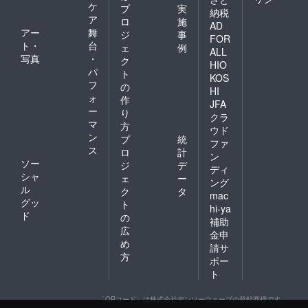
ケ
プ
実
納税
ア
ロ
施
AD
アー
舞
ジ
事
FOR
ト・
台
ェ
例
ALL
写真
・
ク
HIO
パ
ト
KOS
フ
の
HI
ォ
作
JFA
ー
り
クラ
マ
方
ウド
ン
プ
統
ファ
ス
ロ
計
ン
ソー
ジ
デ
ディ
シャ
ェ
ー
ング
ル
ク
タ
mac
グッ
ト
hi-ya
ド
の
補助
広
金申
め
請サ
方
ポー
ト
「QRコード」は株式会社デンソーウェーブの登録商標です。