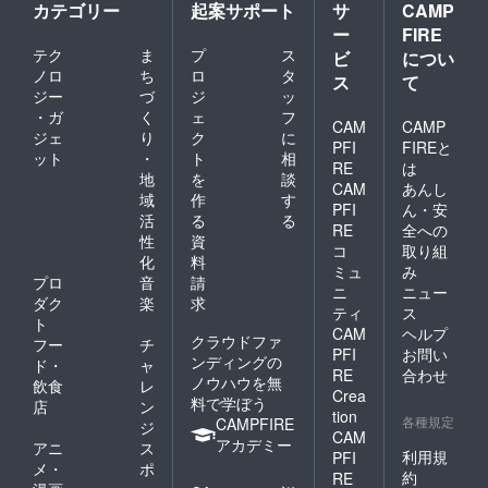
カテゴリー
起案サポート
サ
CAMP
ー
FIRE
テク
ま
プ
ス
ビ
につい
ノロ
ち
ロ
タ
ス
て
ジー
づ
ジ
ッ
・ガ
く
ェ
フ
CAM
CAMP
ジェ
り
ク
に
PFI
FIREと
ット
・
ト
相
RE
は
地
を
談
CAM
あんし
域
作
す
PFI
ん・安
活
る
る
RE
全への
性
資
コ
取り組
化
料
ミュ
み
プロ
音
請
ニ
ニュー
ダク
楽
求
ティ
ス
ト
CAM
ヘルプ
クラウドファ
フー
チ
PFI
お問い
ンディングの
ド・
ャ
RE
合わせ
ノウハウを無
飲食
レ
Crea
料で学ぼう
店
ン
tion
各種規定
CAMPFIRE
ジ
CAM
アカデミー
アニ
ス
利用規
PFI
メ・
ポ
約
RE