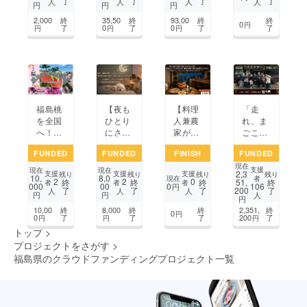
了
了
了
了
し、自
公民館
人
人
人
人
円
円
円
作の肥
を作り
2,000
終
35,50
終
93,00
終
終
料で野
たい！
0
円
了
0
了
0
了
了
円
円
円
菜と
ハーブ
の栽培
を行う
福島桃
【夜も
【料理
「走
を全国
ひとり
人兼農
れ、ま
へ！
にさせ
家が挑
ごころ
パートI
ない。
む】い
バ
FUNDED
FUNDED
FINISH
FUNDED
I マル
見守り
わき駅
ス。」
現在
シェ軽
型ペッ
前・S
20年以
支援
現在
現在
2,3
支援
支援
支援
残り
残り
残り
残り
10,
8,0
トラ市
トホテ
HIFUK
上続く
現在
者
2
2
0
終
終
終
51,
終
者
者
者
000
00
0
106
円
了
了
了
200
了
プロ
ルを作
Uで果
父のツ
人
人
人
円
円
人
円
ジェク
りた
実×イ
アー
10,00
終
8,000
終
終
2,351,
終
ト
い】
タリア
と、お
0
円
0
了
了
了
200
了
円
円
円
ン新時
客さん
トップ
>
代を創
の笑顔
プロジェクトをさがす
>
る！
を守り
福島県のクラウドファンディングプロジェクト一覧
たい。
1
2
3
4
5
次のページ
...