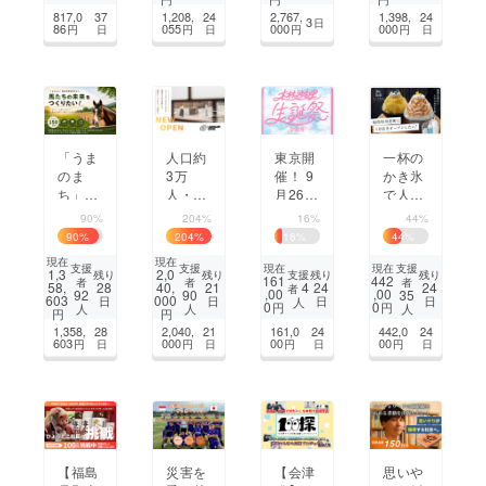
ける！
『ZEN
夢」を
ぶ体験
817,0
37
1,208,
24
2,767,
1,398,
24
3
日
OVA』
紡ぐ
施設を
86
055
000
000
円
日
円
日
円
円
日
を開
アート
つくり
業！
を創り
たい。
たい
「うま
人口約
東京開
一杯の
のま
3万
催！ 9
かき氷
ち」福
人・福
月26日
で人が
島県南
島のへ
（土）
集う場
90%
204%
16%
44%
相馬市
そのま
「木村
所を川
90
%
204
%
16
%
44
%
から、
ちか
沙由里
俣町
現在
現在
馬たち
ら、福
生誕
に。と
支援
支援
支援
現在
現在
1,3
2,0
支援
残り
残り
残り
残り
161
442
者
者
者
の未来
島県の
祭」を
いろ氷
4
58,
28
40,
21
24
24
者
,00
,00
92
90
35
603
000
日
日
日
日
人
をつく
入口と
成功さ
店の夢
0
0
円
円
人
人
人
円
円
りた
なるカ
せよ
を応援
1,358,
28
2,040,
21
161,0
24
442,0
24
い！
フェ＆
う！
してく
603
000
00
00
円
日
円
日
円
日
円
日
バルを
ださ
目指し
い！！
ます
【福島
災害を
【会津
思いや