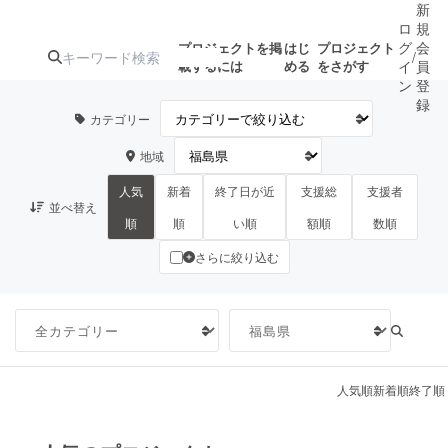
新
ロ
規
グ
会
プロジェクトを掲
はじ
プロジェクト
/
載するには
める
をさがす
イ
員
ン
登
録
カテゴリー
地域
人気のプロ
注目のリ
注目の新着プロ
募集終了が近いプ
もうすぐ公開
ジェクト
ターン
ジェクト
ロジェクト
されます
人気
新着
終了日が近
支援総
支援者
並べ替え
順
順
い順
額順
数順
さらに絞り込む
アート・写真
音楽
テクノロジー・ガジェット
ゲーム・サ
映像・映画
書籍・雑誌
人気順
新着順
終了順
ビジネス・起業
チャレンジ