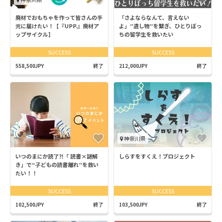
廃材でおもちゃを作って皆さんの手
「さよならなんて、言えない
元に届けたい！【『UPP.』廃材ア
よ」”遺し物”を繋ぎ、ひとりぼっ
ップサイクル】
ちの留学生を救いたい
SUCCESS
SUCCESS
558,500JPY
終了
212,000JPY
終了
神奈川県
いつのまにか読了⁈「 読書×謎解
しらすをすくえ！プロジェクト
き」で“子どもの読書離れ”を救い
たい！！
SUCCESS
SUCCESS
102,500JPY
終了
103,500JPY
終了