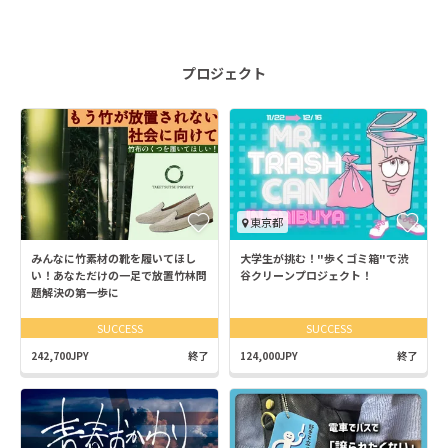
プロジェクト
東京都
みんなに竹素材の靴を履いてほし
大学生が挑む！"歩くゴミ箱"で渋
い！あなただけの一足で放置竹林問
谷クリーンプロジェクト！
題解決の第一歩に
SUCCESS
SUCCESS
242,700JPY
終了
124,000JPY
終了