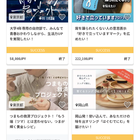
東京都
大学4年専用の自炊部で、みんなで
席を譲られたくない人の意思表示
青春おかわりしながら、生活力UP
「好きで立っていますマーク」を広
を実現したい！
めたい！
SUCCESS
SUCCESS
58,000JPY
終了
222,100JPY
終了
東京都
岡山県
つまもの救済プロジェクト！「もう
岡山発！使い込んで、あなただけの
端（ツマ）とは言わせない。つまが
味を出すリング「はぐむでにむ」を
輝く黄金レシピ」
届けたい！
SUCCESS