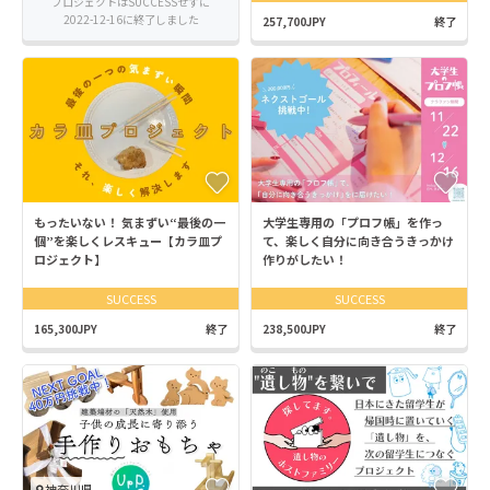
プロジェクトはSUCCESSせずに
2022-12-16に終了しました
257,700JPY
終了
もったいない！ 気まずい“最後の一
大学生専用の「プロフ帳」を作っ
個”を楽しくレスキュー【カラ皿プ
て、楽しく自分に向き合うきっかけ
ロジェクト】
作りがしたい！
SUCCESS
SUCCESS
165,300JPY
終了
238,500JPY
終了
神奈川県