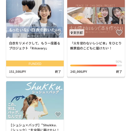
東京都
白衣をリメイクして、もう一度着る
「火を使わないレシピ本」をひとり
プロジェクト「Rikavary」
親家庭のこどもに届けたい！
90%
FUNDED
151,500JPY
終了
243,000JPY
終了
【シュシュ×バッグ】“Shukku.
（シュック）“を全国に届けたい！