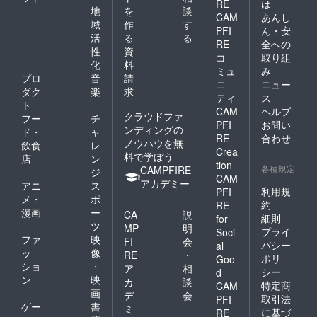
RE
は
す
地
を
談
活
CAM
あんし
る
域
作
す
性
PFI
ん・安
活
る
る
企
RE
全への
化
性
資
画
コ
取り組
モ
化
料
「
ミュ
み
デ
プロ
音
請
ニ
ニュー
e
ダク
楽
求
ル
ティ
ス
xt
ト
を
CAM
ヘルプ
L
クラウドファ
フー
チ
構
PFI
お問い
ンディングの
a
ド・
ャ
RE
合わせ
築
ノウハウを無
飲食
レ
m
Crea
料で学ぼう
店
ン
p,
tion
各種規定
CAMPFIRE
ジ
N
CAM
アカデミー
アニ
ス
利用規
PFI
e
メ・
ポ
約
RE
xt
漫画
ー
CA
説
細則
for
F
ツ
MP
明
プライ
Soci
ファ
映
u
FI
会
バシー
al
ッ
像
RE
・
k
ポリ
Goo
ショ
・
ア
相
u
シー
d
ン
映
カ
談
特定商
CAM
s
画
デ
会
取引法
PFI
hi
ゲー
書
ミ
に基づ
RE