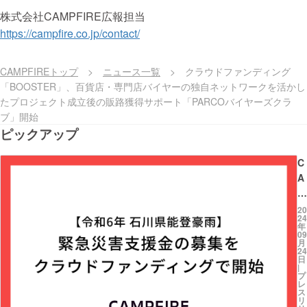
株式会社CAMPFIRE広報担当
https://campfire.co.jp/contact/
CAMPFIREトップ
>
ニュース一覧
>
クラウドファンディング
「BOOSTER」、百貨店・専門店バイヤーの独自ネットワークを活かし
たプロジェクト成立後の販路獲得サポート「PARCOバイヤーズクラ
ブ」開始
ピックアップ
C
A
M
P
20
24
FI
年
09
R
月
24
E
日
令
|
プ
和
レ
ス
6
リ