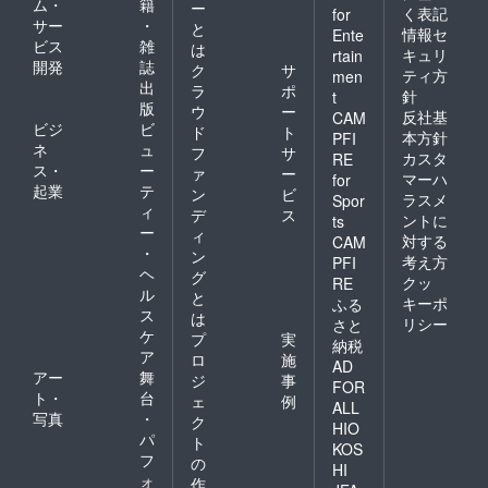
m
ム・
籍
ー
く表記
for
サー
・
a
と
情報セ
Ente
ビス
雑
は
を
キュリ
rtain
開発
誌
ク
サ
開
ティ方
men
出
ラ
ポ
針
t
始
版
ウ
ー
反社基
CAM
ビジ
ビ
ド
ト
本方針
PFI
ネ
ュ
フ
サ
カスタ
RE
ス・
ー
ァ
ー
マーハ
for
起業
テ
ン
ビ
ラスメ
Spor
ィ
デ
ス
ントに
ts
ー
ィ
対する
CAM
・
ン
考え方
PFI
ヘ
グ
クッ
RE
ル
と
キーポ
ふる
ス
は
リシー
さと
ケ
プ
実
納税
ア
ロ
施
AD
アー
舞
ジ
事
FOR
ト・
台
ェ
例
ALL
写真
・
ク
HIO
パ
ト
KOS
フ
の
HI
ォ
作