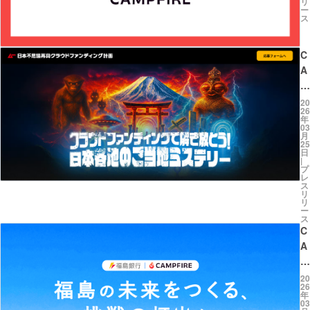
リ
年
ー
ス
石
川
県
C
能
A
登
M
豪
P
20
26
雨
FI
年
に
03
R
月
対
25
E
日
す
と
|
プ
る
ム
レ
ス
緊
日
リ
リ
急
本
ー
災
ス
各
C
害
地
A
支
を
M
援
ミ
P
20
金
ス
26
FI
の
年
テ
03
R