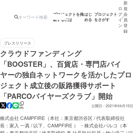
新
ロ
規
グ
会
プロジェクトを掲
はじ
プロジェクト
/
載するには
める
をさがす
イ
員
ン
登
録
プレスリリース
人気のプロ
注目のリ
注目の新着プロ
募集終了が近いプ
もうすぐ公開
クラウドファンディング
ジェクト
ターン
ジェクト
ロジェクト
されます
「BOOSTER」、百貨店・専門店バイ
ヤーの独自ネットワークを活かしたプロ
アート・写真
音楽
ジェクト成立後の販路獲得サポート
「PARCOバイヤーズクラブ」開始
テクノロジー・ガジェット
ゲーム・サ
公開日：2021年04月15日
URL
映像・映画
書籍・雑誌
株式会社 CAMPFIRE（本社：東京都渋谷区 / 代表取締役社
長：家入 一真 / 以下、CAMPFIRE ） ・株式会社パルコ（本
ビジネス・起業
チャレンジ
部：東京都渋谷区 / 代表取締役 兼 社長執行役員：牧山浩三 / 以