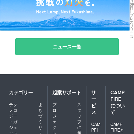
募
月
リ
09
E
集
で
日
と
|
を
再
プ
福
レ
ク
興
ス
島
リ
ラ
ク
リ
銀
ウ
ー
ラ
ス
行
ド
ウ
福
ニュース一覧
フ
ド
島
ン
フ
の
デ
ン
未
ン
デ
来
グ
ン
を
で
グ
つ
開
活
く
カテゴリー
起案サポート
サ
CAMP
始
用
る
ー
FIRE
で
挑
テク
ま
プ
ス
ビ
につい
新
ノロ
ち
ロ
タ
戦
ス
て
た
ジー
づ
ジ
ッ
を
な
・ガ
く
ェ
フ
応
CAM
CAMP
地
ジェ
り
ク
に
PFI
FIREと
援
ット
・
ト
相
域