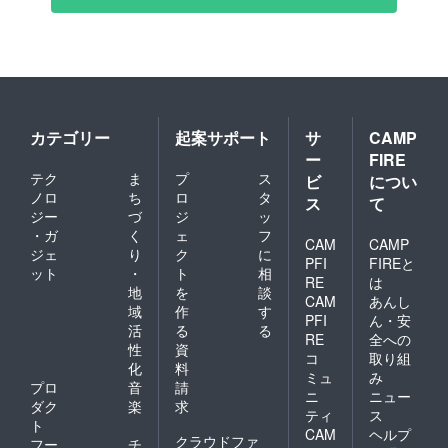
念
E
イ
fr
ベ
e
ン
e
ト
e
共
カテゴリー
起案サポート
サ
CAMP
催
ー
FIRE
企
テク
ま
プ
ス
ビ
につい
画
ノロ
ち
ロ
タ
ス
て
ジー
づ
ジ
ッ
C
・ガ
く
ェ
フ
A
CAM
CAMP
ジェ
り
ク
に
M
PFI
FIREと
ット
・
ト
相
RE
は
P
地
を
談
CAM
あんし
FI
域
作
す
PFI
ん・安
R
活
る
る
RE
全への
性
資
E
コ
取り組
化
料
と
ミュ
み
プロ
音
請
fr
ニ
ニュー
ダク
楽
求
ティ
ス
e
ト
CAM
ヘルプ
e
クラウドファ
フー
チ