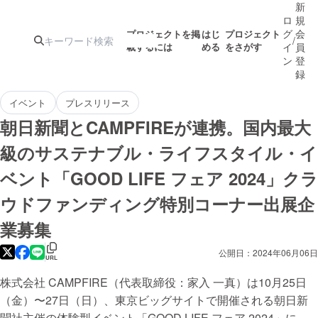
新
ロ
規
グ
会
プロジェクトを掲
はじ
プロジェクト
/
載するには
める
をさがす
イ
員
ン
登
録
イベント
プレスリリース
人気のプロ
注目のリ
注目の新着プロ
募集終了が近いプ
もうすぐ公開
朝日新聞とCAMPFIREが連携。国内最大
ジェクト
ターン
ジェクト
ロジェクト
されます
級のサステナブル・ライフスタイル・イ
ベント「GOOD LIFE フェア 2024」クラ
アート・写真
音楽
ウドファンディング特別コーナー出展企
業募集
テクノロジー・ガジェット
ゲーム・サ
公開日：2024年06月06日
URL
映像・映画
書籍・雑誌
株式会社 CAMPFIRE（代表取締役：家入 一真）は10月25日
（金）〜27日（日）、東京ビッグサイトで開催される朝日新
ビジネス・起業
チャレンジ
聞社主催の体験型イベント「GOOD LIFE フェア 2024」に