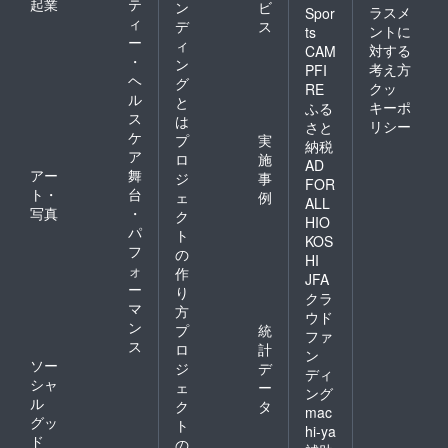
起業
テ
化
ン
ビ
ラスメ
Spor
ィ
デ
ス
へ
ントに
ts
ー
ィ
「
対する
CAM
・
ン
考え方
PFI
長
ヘ
グ
クッ
RE
の
ル
と
キーポ
ふる
ロ
ス
は
リシー
さと
ド
ケ
プ
実
納税
ア
マ
ロ
施
AD
アー
舞
ジ
事
プ
FOR
ト・
台
ェ
例
ALL
写真
・
ク
HIO
パ
ト
KOS
フ
の
HI
ォ
作
JFA
ー
り
クラ
マ
方
ウド
ン
プ
統
ファ
ス
ロ
計
ン
ソー
ジ
デ
ディ
シャ
ェ
ー
ング
ル
ク
タ
mac
グッ
ト
hi-ya
ド
の