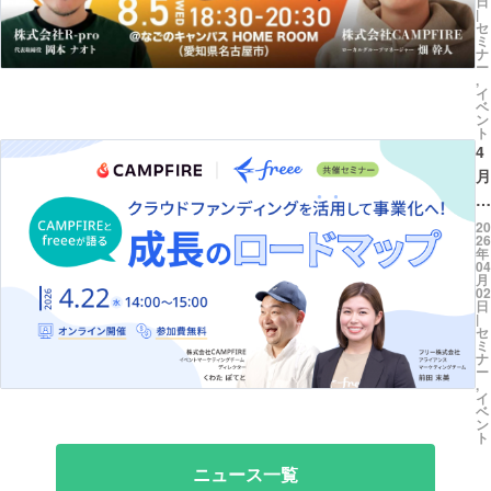
日
飲
｜
|
セ
料
C
ミ
関
ナ
A
ー
連
,
M
イ
事
ベ
P
ン
業
ト
FI
者
4
R
を
月
E
募
2
な
集
2
20
ご
26
し
日
年
の
04
ま
(
キ
月
02
す
開
ン
日
催
|
パ
セ
｜
ミ
ス
ナ
C
ー
拠
,
A
イ
点
ベ
M
開
ン
ト
P
設
FI
ニュース一覧
記
R