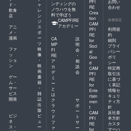
PFI
お問い
ンディングの
e
ド・
ャ
RE
合わせ
ノウハウを無
飲食
レ
が
Crea
料で学ぼう
店
ン
語
tion
各種規定
CAMPFIRE
ジ
る
CAM
アカデミー
アニ
ス
利用規
PFI
ク
メ・
ポ
約
RE
ラ
漫画
ー
CA
説
細則
for
ウ
ツ
MP
明
プライ
Soci
ド
ファ
映
FI
会
バシー
al
ッ
像
フ
RE
・
ポリ
Goo
ショ
・
ア
相
ン
シー
d
ン
映
カ
談
特定商
デ
CAM
画
デ
会
取引法
PFI
ン
ゲー
書
ミ
に基づ
RE
グ
ム・
籍
ー
く表記
for
を
サー
・
と
情報セ
Ente
ビス
雑
活
は
キュリ
rtain
開発
誌
ク
サ
用
ティ方
men
出
ラ
ポ
し
針
t
版
ウ
ー
反社基
CAM
て
ビジ
ビ
ド
ト
本方針
PFI
事
ネ
ュ
フ
サ
カスタ
RE
業
ス・
ー
ァ
ー
マーハ
for