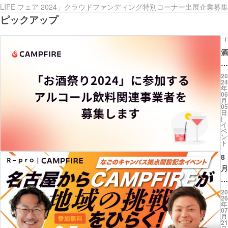
LIFE フェア 2024」クラウドファンディング特別コーナー出展企業募集
ピックアップ
「
酒
祭
り
20
24
2
年
06
0
月
05
2
日
4
|
イ
に
ベ
ン
参
ト
加
8
す
月
る
5
ア
日
20
ル
26
(
年
コ
07
開
月
ル
21
催