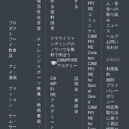
域
作
す
PFI
ん・安
活
る
る
RE
全への
性
資
コ
取り組
化
料
ミュ
み
プロ
音
請
ニ
ニュー
ダク
楽
求
ティ
ス
ト
CAM
ヘルプ
クラウドファ
フー
チ
PFI
お問い
ンディングの
ド・
ャ
RE
合わせ
ノウハウを無
飲食
レ
Crea
料で学ぼう
店
ン
tion
各種規定
CAMPFIRE
ジ
CAM
アカデミー
アニ
ス
利用規
PFI
メ・
ポ
約
RE
漫画
ー
CA
説
細則
for
ツ
MP
明
プライ
Soci
ファ
映
FI
会
バシー
al
ッ
像
RE
・
ポリ
Goo
ショ
・
ア
相
シー
d
ン
映
カ
談
特定商
CAM
画
デ
会
取引法
PFI
ゲー
書
ミ
に基づ
RE
ム・
籍
ー
く表記
for
サー
・
と
情報セ
Ente