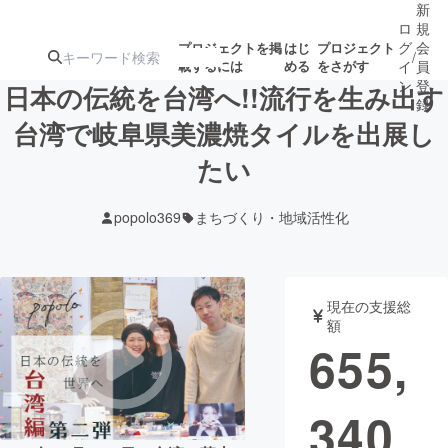
新
ロ
規
グ
会
プロジェクトを掲
はじ
プロジェクト
/
載するには
める
をさがす
イ
員
ン
登
日本の伝統を台湾へ!!流行を生み出す
録
台湾で岐阜県美濃焼タイルを出展し
たい
人気のプロ
注目のリ
注目の新着プロ
募集終了が近いプ
もうすぐ公開
ジェクト
ターン
ジェクト
ロジェクト
されます
popolo369
まちづくり・地域活性化
アート・写真
音楽
現在の支援総
テクノロジー・ガジェット
ゲーム・サ
額
655,
映像・映画
書籍・雑誌
340
ビジネス・起業
チャレンジ