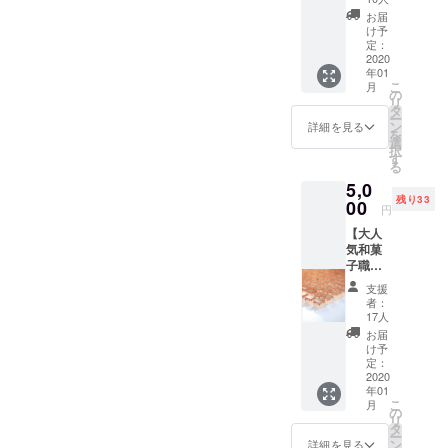
ネー
そんな伝統
(メン
い★ 巾
お届
ム、法
ズ)】
文化を新し
着のサ
け予
人や企
ネット
イズ
定：
い形で知っ
業名も
ショッ
2020
W170×
可能で
てもらおう
年01
プで販
H260m
す）ご
こ
月
売して
m
という
の
了承く
リ
いない
タ
ださ
想いで商品
ー
タック
ン
詳細を見る
い。 お
を
を作成して
ピンを
選
礼の手
択
お送り
す
います。
紙を後
る
させて
日送ら
5,0
いただ
させて
残り33
きま
00
円
いただ
す。
新しい形か
きま
【大人
（デザ
す。 鉢
らの町おこ
気和菓
インは
のサイ
子職人
ランダ
し、地域活
ズ
さんの
ムです
支援
φ60×H
性に役立つ
う さん
のでお
者：
63mm
の和菓
アクセサ
手元に
17人
子＋
届くま
お届
リーとして
popolo
で楽し
け予
新しい命を
おすす
みにし
定：
め小皿
2020
ていて
生み出して
年01
（美濃
くださ
います。
こ
月
焼）＋
い★）
の
リ
popolo
タ
ー
巾着＋
ン
詳細を見る