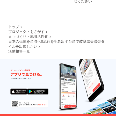
ちらで
せください
記載し
ます。
支援
時、必
ず備考
欄にて
トップ
>
ご希望
プロジェクトをさがす
>
のお名
まちづくり・地域活性化
>
前をお
日本の伝統を台湾へ!!流行を生み出す台湾で岐阜県美濃焼タ
知らせ
イルを出展したい
>
くださ
い。
活動報告一覧
（個人
名、
ニック
ネー
ム、法
人や企
業名も
可能で
す）ご
了承く
ださ
い。 お
礼の手
紙を後
日送ら