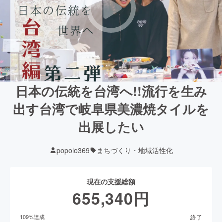
日本の伝統を台湾へ!!流行を生み
出す台湾で岐阜県美濃焼タイルを
出展したい
popolo369
まちづくり・地域活性化
現在の支援総額
655,340
円
終了
109
%達成