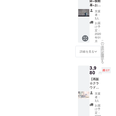
鉢+横断
のため
下味が
ました。
名、
幕+お礼
色合い
ついて
確かです。。。１歩ずつ課
ニック
の手紙
が違
いるの
ネー
支援
セット
題を解決しながら前に進ん
い、と
で焼く
ム、法
者：
プラン
てもお
だけで
3人
人や企
アクセサ
で頑張っています！！・農
一つ一
しゃれ
完成す
業名も
お届
リーはすべ
つ職人
なお皿
る冷凍
け予
可能で
家さん紹介できるよ！・
が作っ
になっ
定：
て、一つ一
食品で
す）ご
た観葉
2020
ていま
す。 そ
もっと詳しく聞かせて！・
了承く
つ手作業で
年01
植物を
す。 カ
こに
ださ
こ
月
つくられ、
入れる
カフェのコツ教えるよ！・
ラー、
の
popolo
い。 お
リ
ときに
模様な
タ
の応援
1つ1つデザ
礼の手
ー
応援するよ！そんな方のコ
お勧め
どはこ
ン
横断幕
詳細を見る
紙を後
インが多少
を
の鉢と
ちらで
選
お名前
日送ら
メントもお待ちしておりま
択
断幕と
異なる場合
チョイ
す
記載と
させて
る
お礼の
スした
巾着を
す！ぜひ、支援は厳しい方
いただ
がございま
3,9
手紙の
ものを
セット
きま
すが
残り7
セット
でも、拡散もしてもらえる
80
お送り
にした
す。
円
になり
させて
そんな世界
特別
と嬉しいです！！ほんとに
【再販
ます。
いただ
コース
で1つのデザ
☆クラ
鉢は一
きま
です。
一人一人の応援が今回は達
ウド
インになっ
つ一つ
す。 さ
お名前
ファン
手作り
らに、
はこち
成の鍵になるので、ほんと
ています。
支援
ディン
のため
台湾に
らで記
者：
グ限定
色合い
にご協力をよろしくお願い
飾る横
3人
載しま
アクセ
が違
断幕
す。支
お届
します！！！クラウドファ
サリー
い、と
に、お
け予
援時、
やきものの
＋お礼
てもお
定：
名前を
必ず備
ンディングはこちらをぜひ
2020