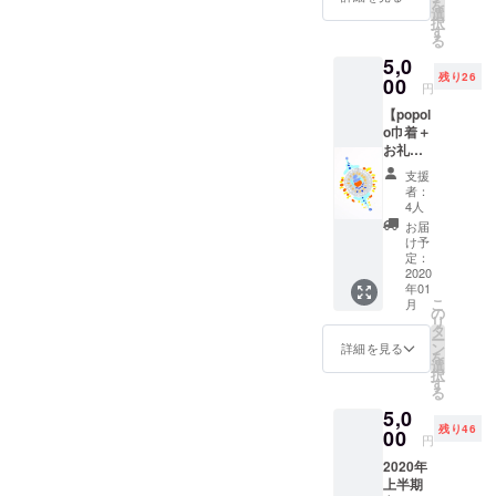
を
お礼の
選
今後はさら
択
手紙】
す
る
popup
に地域の活
5,0
をする
動を深める
残り26
と１時
00
円
ために
間で売
【popol
り切れ
就労支援の
o巾着＋
てしま
方々のお仕
お礼の
う大人
手紙】
事に繋がる
気和菓
支援
クラウ
子職人
者：
ような
ドファ
の さん
4人
活動を始め
ンディ
のう さ
お届
ング限
んとの
ました。
け予
定！
コラボ
定：
popolo
2020
リター
年01
巾着を
ンで
こ
月
つけた
す！お
の
障がいを
リ
リター
早めに
タ
持った方で
ー
ンで
ＧＥＴ
ン
詳細を見る
を
す。 そ
もできるこ
してい
選
択
こにピ
ただく
す
とが沢山あ
る
デミの
ことを
り
5,0
アート
おすす
残り46
を入れ
00
めしま
伝統品と就
円
たあな
す★
労支援の皆
2020年
ただけ
（今回
上半期
様の架け橋
の巾着
は千菓