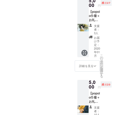
5,0
いっ
くださ
残り27
ていて、
セサ
00
しょに
い。
円
リーと
台湾に
どこか寂し
（個人
【popol
お礼の
行った
名、
さを感じる
o巾着＋
手紙を
気持ち
ニック
お礼の
セット
ことがあり
でご支
ネー
手紙＋
にして
援頂け
ム、法
支援
ます。
アクセ
お届け
ると嬉
者：
人や企
サリー
します
3人
しいで
業名も
(レ
★限定
す！！
お届
可能で
ディー
１５個
け予
＊お名
す）ご
そして若い
ス)】 ア
です！
定：
前はこ
了承く
クセサ
2020
人たちから
ちらで
ださ
年01
リーは
記載し
はタイルの
い。 お
こ
月
こちら
の
ます。
礼の手
リ
価値がどん
でラン
タ
支援
紙を後
ー
ダムに
どん薄れて
ン
詳細を見る
時、必
日送ら
を
選んだ
選
ず備考
させて
きていて
択
ものを
す
欄にて
いただ
る
昔ながらの
お送り
ご希望
きま
5,0
いたし
品が見られ
のお名
す。 豆
残り20
ますの
00
前をお
円
皿 サイ
なくなって
で、お
知らせ
ズ
【popol
手元に
しまうかも
くださ
φ70×H
o巾着＋
届くま
い。
しれない。
13mm
お礼の
で楽し
（個人
手紙＋
みにし
名、
支援
アクセ
ていて
者：
ニック
サリー
くださ
10人