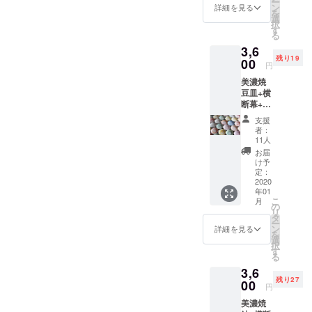
ー
ドファ
きま
ン
日送ら
詳細を見る
りました。
を
ンディ
からず、手探りな状態でこ
す！！
選
させて
択
美濃焼タイ
ングで
いっ
す
いただ
る
こまで来ました！ですが、
300％達
しょに
きま
ルの根底に
3,6
成した
台湾に
す。
ほんとにたくさんの人の協
は1300年を
残り19
話題沸
00
行った
円
騰中の
超える焼き
気持ち
力があってここまで来まし
美濃焼
夏目ホ
でご支
物、
豆皿+横
ルモン
た、、、ほんとに一人一人
援頂け
「美濃焼」
断幕+お
よりか
ると嬉
のご縁や繋がり、めちゃめ
礼の手
んちゃ
しいで
の伝統と技
支援
紙セッ
ん下味
す！！
者：
ちゃ応援してくれる人たち
がかんじら
トプラ
冷凍kit
＊お名
11人
ン 一つ
れる作品で
との特
前はこ
お届
まだまだ数えきれないほど
一つ職
別コラ
ちらで
け予
す。
人が
ボセッ
定：
の人が、関わってくれてい
記載し
作った
2020
トで
ます。
年01
るプロジェクトです！！そ
豆皿2枚
す。 お
支援
こ
月
と断幕
肉屋三
の
時、必
そんな美濃
んな方たちのお陰でオープ
リ
とお礼
代目が
タ
ず備考
ー
焼タイルの
の手紙
考案し
ン
欄にて
詳細を見る
ンができるそんなところま
を
のセッ
た忙し
選
ご希望
伝統と技を
択
トにな
い主婦
でくることが出来ました！
す
のお名
現代でも
る
りま
（夫）
前をお
ですが、、、予想以上に資
3,6
す。 豆
なじめるよ
のため
知らせ
残り27
皿は一
00
の下味
くださ
うな作品と
円
金がかかり、ほんとにめ
つ一つ
冷凍kit
い。
して仕上げ
美濃焼
手作り
です。
（個人
ちゃめちゃ焦っているのも