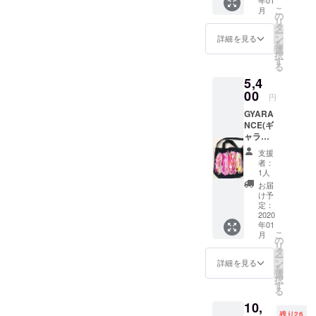
MARIK
まらず海外
と、イ
こ
月
ONAIL(
ンナー
の
にも広げて
リ
@mo6
チャイ
タ
ー
いきたいと
ma22)
ルド
ン
詳細を見る
を
の クラ
カード1
考えていま
選
択
ウド
枚をお
す
す。
る
ファン
届けし
5,4
ディン
ます。
グ限定
00
ぜひ皆様の
円
のピア
応援もよろ
GYARA
スを 特
NCE(ギ
別に作
しくお願い
ャラン
成して
いたしま
ス)オリ
いただ
支援
ジナル
きまし
者：
トート
た！ す
1人
バッグ×
ぐに売
お届
横断幕
り切れ
け予
+お礼の
てしま
定：
手紙
2020
うアク
年01
セット
セサ
こ
月
インス
リーを
の
リ
タグラ
数量限
タ
ー
ムで大
定でご
ン
詳細を見る
を
人気の
準備さ
選
択
GYARA
せてい
す
る
NCE(@
ただき
10,
akene_
まし
残り26