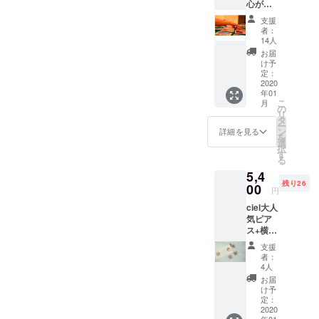
心がけ
を作成
子をお
として、
るとい
しま
届けし
支援
いこと
す。 巾
ます）
者：
メッ
着のサ
popoloがあ
巾着の
14人
セージ
イズ
サイズ
お届
るような存
カード
W170×
W170×
け予
在になって
＋
H260m
定：
H260m
popolo
2020
m こ
m こ
いきたいと
年01
巾着＋
ちらに
ちらに
考えており
こ
月
台湾応
なりま
の
なりま
リ
援横断
ます。
すので
タ
すので
ー
幕に名
よろし
ン
よろし
詳細を見る
を
前記載
くお願
選
くお願
択
1ヶ月待
いしま
す
いしま
る
ちの人
す。
今後の目標
す。
5,4
気占い
としてはメ
残り26
師
00
円
ディアに取
(popolo
ciel大人
おつな
り上げてい
気ピア
ぎの人)
ただき
ス+横断
が2020
幕+お礼
年上半
地域のこと
支援
の手紙
期に心
者：
や就労支援
インス
がける
4人
のことを、
タグラ
といい
お届
ムで大
ことの
け予
人気の
メッ
定：
日本にとど
ciel.BY
2020
セージ
年01