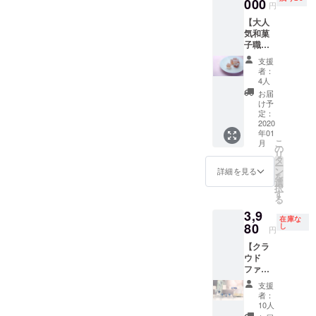
kataok
000
た。 こ
円
a)の ク
こでし
【大人
ラウド
か絶対
気和菓
ファン
に変え
子職人
ディン
ない限
さんの
グオリ
定の商
支援
う さん
ジナル
品で
者：
の和菓
トート
す。 さ
4人
子＋お
バッグ
らに台
お届
すすめ
を 特別
湾に飾
け予
お皿
に作成
定：
る横断
（美濃
2020
してい
幕に、
年01
焼）＋
ただき
お名前
こ
月
popolo
まし
の
を記載
リ
巾着＋
た！ 今
タ
させて
ー
お礼の
回限定
ン
いただ
詳細を見る
を
手紙】
のオリ
選
きま
択
popup
ジナル
す
す！！
る
をする
トート
いっ
3,9
と１時
バッグ
しょに
在庫な
間で売
80
を 数量
し
台湾に
円
り切れ
限定で
行った
【クラ
てしま
ご準備
気持ち
ウド
う大人
させて
でご支
ファン
気和菓
いただ
援頂け
ディン
子職人
きまし
ると嬉
支援
グ限定
の さん
た。 こ
しいで
者：
アクセ
のう さ
こでし
10人
す！！
サリー
んとの