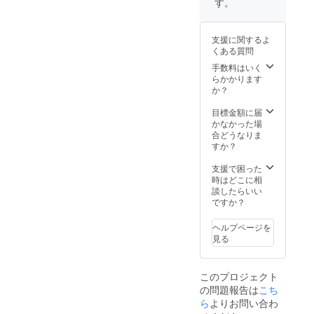
210mm
す。
紙を後
×縦
日送ら
297mm
させて
になり
いただ
支援に関するよ
ます。
きま
くある質問
さらに
す。
手数料はいく
台湾に
らかかります
飾る横
か？
断幕
に、お
目標金額に届
名前を
かなかった場
記載さ
合どうなりま
せてい
すか？
ただき
ま
支援で困った
す！！
時はどこに相
いっ
談したらいい
しょに
ですか？
台湾に
行った
気持ち
ヘルプページを
でご支
見る
援頂け
ると嬉
しいで
このプロジェクト
す！！
の問題報告は
こち
＊お名
ら
よりお問い合わ
前はこ