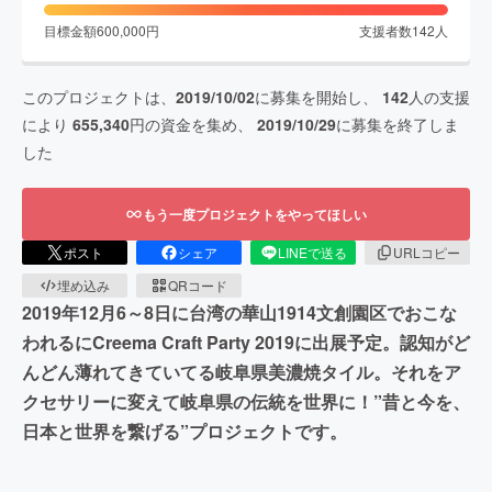
目標金額
600,000
円
支援者数
142
人
このプロジェクトは、
2019/10/02
に募集を開始し、
142
人の支援
により
655,340
円の資金を集め、
2019/10/29
に募集を終了しま
した
もう一度プロジェクトをやってほしい
ポスト
シェア
LINEで送る
URLコピー
埋め込み
QRコード
2019年12月6～8日に台湾の華山1914文創園区でおこな
われるにCreema Craft Party 2019に出展予定。認知がど
んどん薄れてきていてる岐阜県美濃焼タイル。それをア
クセサリーに変えて岐阜県の伝統を世界に！”昔と今を、
日本と世界を繋げる”プロジェクトです。