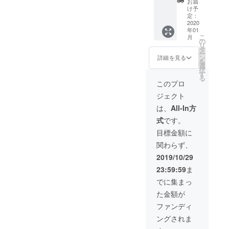
か絶対
＊お名
お届
＋お礼
コラボ
に買え
け予
前はこ
の手
リター
定：
ない限
ちらで
紙】 渋
2020
ンで
定の商
記載し
年01
谷ヒカ
す！お
品で
ます。
こ
月
リエで
早めに
の
す。 備
支援
リ
完売し
ＧＥＴ
タ
考欄に
時、必
ー
た幻の
してい
ン
お名前
詳細を見る
ず備考
を
限定ア
ただく
選
をいた
欄にて
択
クセサ
ことを
す
だいた
ご希望
る
リーと
おすす
ら名前
このプロ
のお名
お礼の
めしま
も入れ
前をお
ジェクト
手紙を
す★
て、 世
知らせ
セット
（今回
界で一
は、
All-In方
くださ
にして
は千菓
つだけ
い。
式
です。
お届け
子をお
のオリ
（個人
します
届けし
ジナル
目標金額に
名、
★限定
ます）
のもの
ニック
関わらず、
１0個で
お皿の
も作成
ネー
す！
サイズ
してい
2019/10/29
ム、法
は21セ
ただけ
人や企
23:59:59
ま
ンチに
ます！
業名も
なりま
トート
でに集まっ
可能で
す。
バッグ
す）ご
た金額が
大き
了承く
さ、A４
ファンディ
ださ
サイ
い。 お
ングされま
ズ：横
礼の手