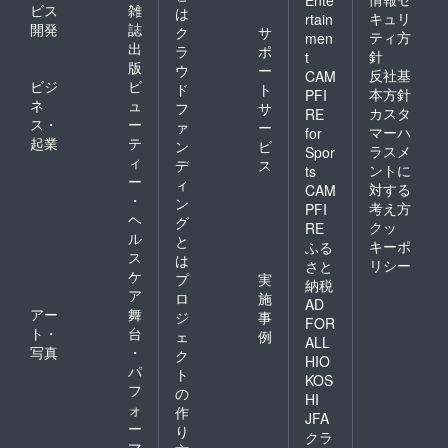
ビス
雑
は
キュリ
rtain
開発
誌
ク
サ
ティ方
men
出
ラ
ポ
針
t
版
ウ
ー
反社基
CAM
ビジ
ビ
ド
ト
本方針
PFI
ネ
ュ
フ
サ
カスタ
RE
ス・
ー
ァ
ー
マーハ
for
起業
テ
ン
ビ
ラスメ
Spor
ィ
デ
ス
ントに
ts
ー
ィ
対する
CAM
・
ン
考え方
PFI
ヘ
グ
クッ
RE
ル
と
キーポ
ふる
ス
は
リシー
さと
ケ
プ
実
納税
ア
ロ
施
AD
アー
舞
ジ
事
FOR
ト・
台
ェ
例
ALL
写真
・
ク
HIO
パ
ト
KOS
フ
の
HI
ォ
作
JFA
ー
り
クラ
マ