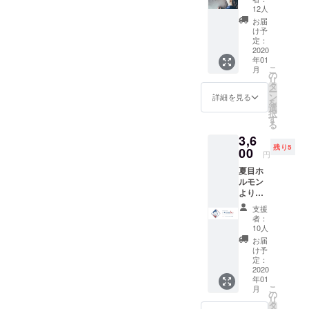
ン！】
前はこ
12人
ウドファンディングを立ち
余分な仲介
popolo
ちらで
お届
のアク
記載し
け予
業者をはさ
上げさせていただきまし
セサ
ます。
定：
まないた
リー１
2020
支援
た。 ※市場に出回らなく
年01
点と、
め、
時、必
こ
月
横断幕
ず備考
なってしまう果物たち※市場
の
この価格と
リ
に名前
欄にて
タ
ー
品質を保っ
に出回らなくなってしまう
を書く
ご希望
ン
詳細を見る
を
プラン
のお名
たまま提供
選
果物たちぜひ、ぽぽろを愛
択
になり
前をお
す
ができるこ
る
ます。
知らせ
用していただいたみなさま
とが
3,6
アクセ
くださ
残り5
サリー
00
い。
にも届いてほしい内容でし
実現できて
円
は、ピ
（個人
います。
夏目ホ
たのでこの度はご連絡させ
アスor
名、
ルモン
イヤリ
ニック
ていただきました！正直こ
よりか
ングに
ネー
んちゃ
なりま
ム、法
支援
こまでの道のりはめちゃめ
ん下味
す。 さ
人や企
者：
冷凍kit
らに台
業名も
10人
ちゃ辛いことや不安なこと
＋応援
湾に飾
可能で
お届
美濃焼と
横断幕
ばかりでした。※今もドキド
る横断
す）ご
け予
お名前
は？？
幕に、
定：
了承く
キしてます。店舗を実際に
記載＋
2020
お名前
ださ
美濃焼タイ
年01
巾着
を記載
い。 お
やることははじめてだし、
こ
月
ルは、大正3
セット
させて
の
礼の手
リ
クラウ
いただ
年から始ま
タ
紙を後
まだまだ何が出来るかもわ