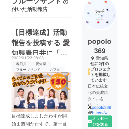
フルーツサンド
の
付いた活動報告
【目標達成】活動
popolo
報告を投稿する 愛
369
知県春日井に「食
2022/01/23 08:23
愛知県
品ロス削減で農家
他に2件の
春日井
愛知県
プロジェク
フルーツサンド
カフェ
さんを応援するフ
トを掲載し
ています
ルーツサンドカ
日本伝統文
フェ」をオープン
化の美濃焼
タイルを
使ったアク
popolo369
セサリーで
https://www.popolo369.com/
目標達成しましたわずか開
す。
メッセー
始１週間たたずで、第一目
タイルって
ジを送る