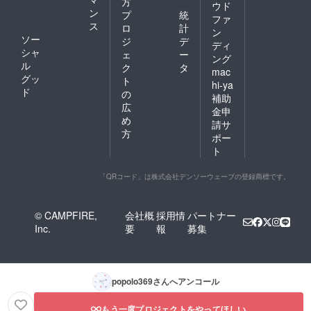
方
ウド
ン
プ
統
ファ
ス
ロ
計
ン
ソー
ジ
デ
ディ
シャ
ェ
ー
ング
ル
ク
タ
mac
グッ
ト
hi-ya
ド
の
補助
広
金申
め
請サ
方
ポー
ト
「QRコード」は株式会社デンソーウェーブの登録商標です。
© CAMPFIRE,
会社概
採用情
パートナー
Inc.
要
報
募集
popolo369
さんへアンコール
もう一度プロジェクトをやってほしい