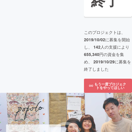
終了
このプロジェクトは、
2019/10/02
に募集を開始
し、
142
人の支援により
655,340
円の資金を集
め、
2019/10/29
に募集を
終了しました
もう一度プロジェク
トをやってほしい