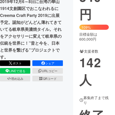
2019年12月6～8日に台湾の華山
円
1914文創園区でおこなわれるに
まちづくり・地域活性化
Creema Craft Party 2019に出展
予定。認知がどんどん薄れてきて
CAMPFIRE for Social Good
CAMPFIRE Creation
109%
いてる岐阜県美濃焼タイル。それ
CAMPFIREふるさと納税
machi-ya
コミュニティ
目標金額は
をアクセサリーに変えて岐阜県の
600,000円
伝統を世界に！”昔と今を、日本
と世界を繋げる”プロジェクトで
支援者数
142
す。
ポスト
シェア
LINEで送る
URLコピー
人
埋め込み
QRコード
募集終了まで残
り