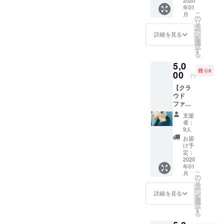
産地、美濃
の手
しゃれ
記載さ
考欄に
年01
紙】 渋
な鉢
せてい
地方多治見
てご希
見るだけでもご確認よろし
こ
月
谷ヒカ
なって
の
ただき
望のお
の
リ
リエで
いま
くお願いします！ みんな
タ
ま
名前を
ー
完売し
美濃焼タイ
す。 カ
ン
す！！
詳細を見る
お知ら
を
で笑う絶対に！！！
た幻の
ラー、
選
いっ
せくだ
ルをはじめ
択
限定ア
模様な
す
しょに
さい。
https://camp-
る
日本では昔
クセサ
どはこ
台湾に
（個人
5,0
リーと
ちらで
ながらのも
行った
名、
fire.jp/projects/view/545118
残り6
お礼の
00
チョイ
気持ち
ニック
円
のが
手紙を
スした
でご支
ネー
【クラ
どんどん需
セット
ものを
援頂け
ム、法
ウド
にして
お送り
ると嬉
要が少なく
人や企
ファン
お届け
させて
しいで
業名も
なってきて
ディン
します
いただ
す！！
可能で
支援
グ限定
★追加
います。
きま
＊お名
者：
す）
アクセ
分残り
す。 さ
9人
前はこ
サリー
限定１0
らに、
ちらで
お届
＋お礼
個で
台湾に
け予
記載し
の手
す！
定：
飾る横
今では、お
ます。
紙】 ク
2020
断幕
支援
風呂場やト
年01
ラウド
に、お
時、必
こ
月
ファン
イレなどで
の
名前を
ず備考
リ
ディン
タ
記載さ
欄にて
タイルを使
ー
グのみ
ン
せてい
詳細を見る
ご希望
を
われる家が
でしか
選
ただき
のお名
択
販売し
極端に少な
す
ま
前をお
る
ない限
す！！
知らせ
くなってき
定アク