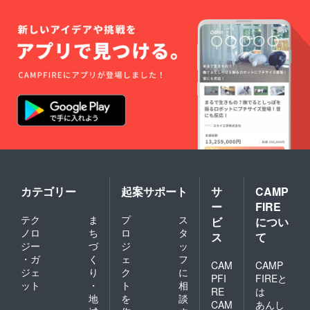
させて
いただ
きま
す。
カテゴリー
起案サポート
サ
CAMP
ー
FIRE
テク
ま
プ
ス
ビ
につい
ノロ
ち
ロ
タ
ス
て
ジー
づ
ジ
ッ
・ガ
く
ェ
フ
CAM
CAMP
ジェ
り
ク
に
PFI
FIREと
ット
・
ト
相
RE
は
地
を
談
CAM
あんし