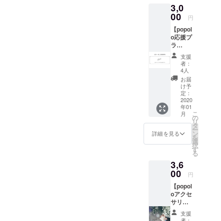
3,0
了後に
&amp;カフェのお店をオー
お伝え
00
そんなタイ
円
いたし
プンさせるためにクラウド
ルなどの良
【popol
ます！
o応援プ
さを新しい
ネット
ファンディングをスタート
ラ
ショッ
形で
ン！】
させて頂いております。ク
プでの
支援
知ってもら
台湾に
ご購入
者：
ラウドファンディングはこ
飾る横
に抵抗
おうという
4人
断幕
がなけ
お届
ちらです。愛知県春日井に
想いで商品
に、お
れば、
け予
を作成して
名前を
かなり
定：
「食品ロス削減で農家さん
記載さ
2020
お得な
います。
年01
せてい
を応援するフルーツサンド
リター
こ
月
ただき
ンです
の
リ
カフェ」をオープンSoleで
ま
★
タ
ー
す！！
ン
詳細を見る
美濃焼タイ
は、日本でも問題とされる
を
いっ
選
択
ルは岐阜県
しょに
す
食品ロスになっているフ
る
台湾に
の多治見市
3,6
行った
ルーツ・野菜を少しでも減
にある
気持ち
00
円
らし、環境にやさしいお店
窯元より直
でご支
【popol
援頂け
接仕入れし
作りを目指しています。今
oアクセ
ると嬉
ているた
サリー
しいで
回はカフェを立ち上げる開
+応援プ
す！！
め、
支援
ラ
＊お名
業資金の一部のためにクラ
者：