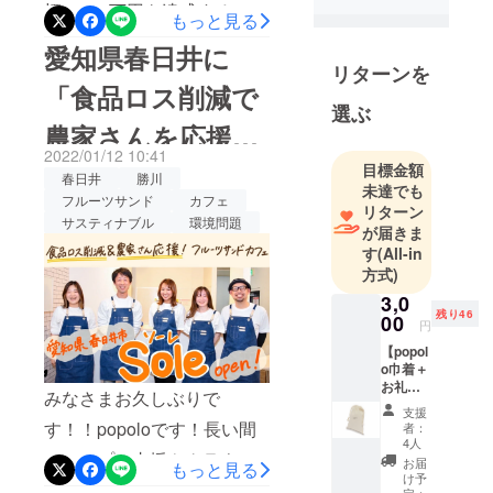
どんな印象
標の100万円を達成すること
もっと見る
があります
が出来ました。ほんとにあ
愛知県春日井に
か？？
リターンを
りがとうございま
「食品ロス削減で
す！！！！みなさんがたく
私たちが作
選ぶ
る美濃焼タ
農家さんを応援す
さん応援してくれたお陰で
イルを
2022/01/12 10:41
知らない方も、お店の存在
るフルーツサンド
目標金額
使ったアク
春日井
勝川
未達でも
を知っていただいたり出来
セサリー
フルーツサンド
カフェ
カフェ」をオープ
リターン
は、
サスティナブル
環境問題
たら行くよ～！！！ってい
が届きま
ンします！
す
(All-in
う言葉もたくさん聞くこと
すべて、一
方式)
が出来たのが幸せで、感謝
つ一つ手作
3,0
残り46
だし余計に気が引き締まる
業でつくら
00
円
れていま
ことになりました！ありが
【popol
す。
o巾着＋
とうございます！！実はま
お礼の
そして、タ
みなさまお久しぶりで
手紙】
だまだ実は足りていませ
支援
イルも職人
クラウ
す！！popoloです！長い間
者：
ドファ
ん！多くの人と一緒にネク
さんが作る
4人
ンディ
ショップの支援やクラウド
お届
ため、
もっと見る
ストゴールに向かってチャ
ング限
け予
ファンディングでも大変お
一つ一つ
定！
定：