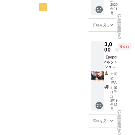
レンジします！！次はメ
popolo
2020
違った顔を
世話になりました！この度
1
年01
巾着を
ディアからの依頼も来るよ
持っていま
こ
月
つけた
の
は皆様に紹介したいプロ
リ
す。
リター
うに全力で走り抜けま
タ
ー
ンで
ジェクトがありご連絡させ
ン
詳細を見る
を
す！！メディアの方にも届
す。 巾
選
択
ていただきました！popolo
着のサ
す
くようにぜひ支援やシェア
る
イズ
このアクセ
ウェブの人、中島がこの
3,0
W170×
などお願いしたいです！ク
サリーを作
残り11
H260m
00
度、愛知県春日井市勝川駅
円
るきっかけ
m こ
ラウドファンディングはこ
【popol
ちらに
徒歩5分のところに「食品ロ
若い人たち
ちらhttps://camp-
oネット
なりま
からはタイ
ス削減で農家さんを応援す
ショッ
すので
fire.jp/projects/view/545118
プで使
ルの認知が
よろし
支援
るフルーツサンド&amp;カ
える
くお願
者：
クラウドファンディングを
どんどん薄
5000円
いしま
19人
フェ“sole(ソーレ)”」をオー
れてきてい
割引
す。
やると決めたら最後までや
お届
クーポ
プンすることが決まりまし
て
け予
りきりますので、ぜひよろ
ン＋お
定：
伝統のもの
た！フードロスになってい
礼のお
2019
しくお願いします！！！
年12
が見られな
手紙】
る野菜、フルーツなどの加
こ
月
秘密の
の
くなってし
リ
クーポ
タ
工・販売など地域密着でお
まうかもし
ー
ンコー
ン
詳細を見る
を
ドをプ
れない。
客様に寄り添いながら販売
選
択
ロジェ
す
る
ができるフルーツサンド
クト終