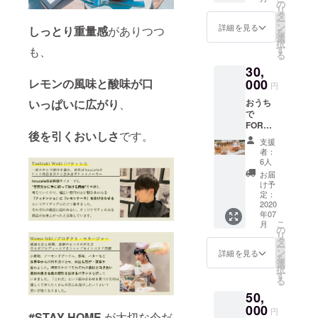
感謝の
の
リ
メッ
タ
ー
セージ
ン
詳細を見る
しっとり重量感
がありつつ
を
※送料を
選
択
含む
す
も、
る
30,
レモンの風味と酸味が口
000
円
いっぱいに広がり
、
おうち
で
FORU
後を引くおいしさ
です。
CATERI
支援
NG
者：
(フォ
6人
ル・
お届
ケータ
け予
リング)
定：
*バース
2020
年07
デー
こ
月
パー
の
リ
ティー
タ
ー
などご
ン
詳細を見る
を
自宅で
選
択
の小規
す
る
模な
50,
ホーム
パー
000
円
#STAY HOME
が大切な今だ