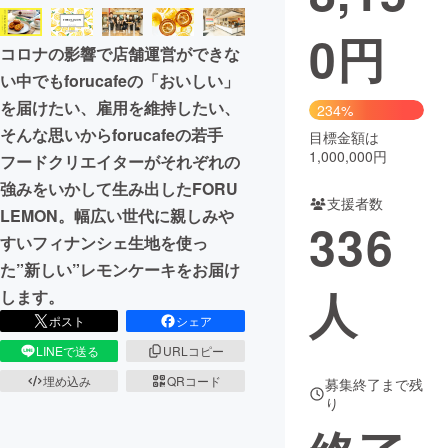
0
円
まちづくり・地域活性化
コロナの影響で店舗運営ができな
い中でもforucafeの「おいしい」
CAMPFIRE for Social Good
CAMPFIRE Creation
を届けたい、雇用を維持したい、
234%
CAMPFIREふるさと納税
machi-ya
コミュニティ
そんな思いからforucafeの若手
目標金額は
1,000,000円
フードクリエイターがそれぞれの
強みをいかして生み出したFORU
支援者数
LEMON。幅広い世代に親しみや
336
すいフィナンシェ生地を使っ
た”新しい”レモンケーキをお届け
人
します。
ポスト
シェア
LINEで送る
URLコピー
埋め込み
QRコード
募集終了まで残
り