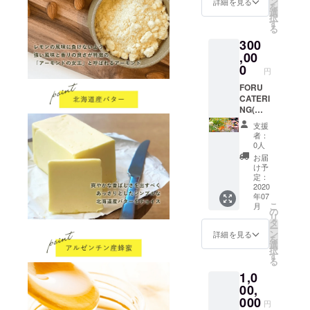
ながら
ン
詳細を見る
を
メール
として
ムパー
詳細の
選
択
にてご
FORU
ティー
内容を
す
る
希望・
LEMON
やイベ
決定し
300
ご要望
をお出
ント、
ます
を伺い
ししま
懇親会
,00
ながら
す *イ
などの
0
円
詳細の
メージ
お食事
内容を
として
として
FORU
決定し
は、50
ケータ
CATERI
ます
名様分
リング
NG(フ
(お一人
にお伺
ォル・
支援
様5～6
いしま
ケータ
者：
品程
す *基本
リング)
0人
度)、30
的には
のオー
お届
名様分
東京23
ダーメ
け予
(お一人
区内に
イド
定：
様8～10
お届け
ケータ
2020
年07
品程度)
してい
リング
こ
月
のご用
ます *デ
と空間
の
リ
意とな
ザート
装飾 *ご
タ
ー
ります *
として
利用期
ン
詳細を見る
を
メール
FORU
限は
選
択
にてご
LEMON
2021年
す
る
希望・
をお出
3月末 *
1,0
ご要望
ししま
ホーム
を伺い
す *イ
パー
00,
ながら
メージ
ティー
000
円
詳細の
として
やイベ