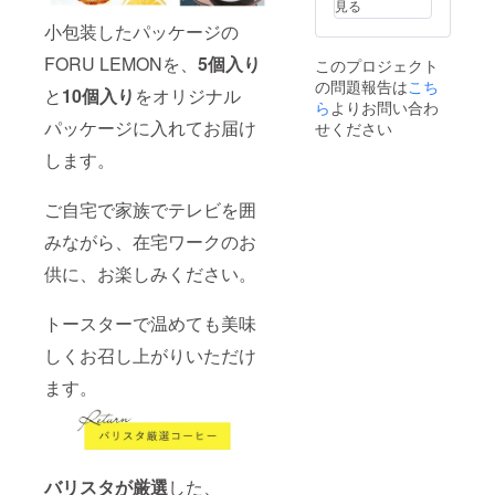
見る
FORU
小包装したパッケージの
LEMON
をお出
FORU LEMONを、
5個入り
このプロジェクト
ししま
の問題報告は
こち
す
と
10個入り
をオリジナル
*50~20
ら
よりお問い合わ
0名様規
パッケージに入れてお届け
せください
模のイ
します。
メージ
です *
メール
ご自宅で家族でテレビを囲
にてご
希望・
みながら、在宅ワークのお
ご要望
を伺い
供に、お楽しみください。
ながら
詳細の
内容を
トースターで温めても美味
決定し
ます
しくお召し上がりいただけ
ます。
バリスタが厳選
した、