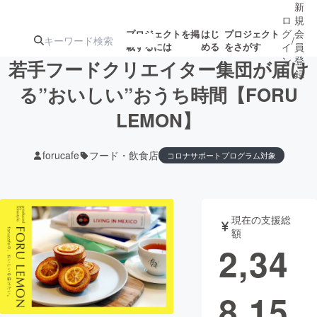
新
ロ
規
グ
会
プロジェクトを掲
はじ
プロジェクト
/
載するには
める
をさがす
イ
員
ン
登
若手フードクリエイター集団が届け
録
る”おいしい”おうち時間【FORU
LEMON】
人気のプロ
注目のリ
注目の新着プロ
募集終了が近いプ
もうすぐ公開
ジェクト
ターン
ジェクト
ロジェクト
されます
forucafe
フード・飲食店
コロナサポートプログラム対象
アート・写真
音楽
現在の支援総
テクノロジー・ガジェット
ゲーム・サ
額
2,34
映像・映画
書籍・雑誌
8,15
ビジネス・起業
チャレンジ