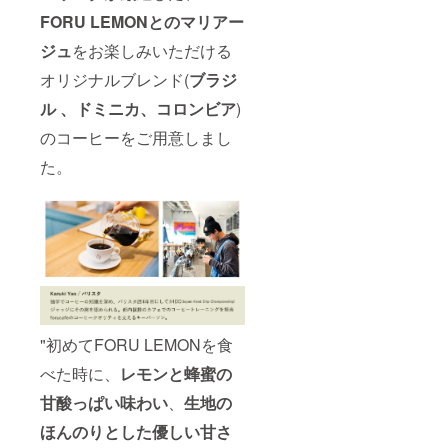
FORU LEMONとのマリアー
ジュ
をお楽しみいただける
オリジナルブレンド(
ブラジ
ル 、ドミニカ、コロンビア
)
のコーヒーをご用意しまし
た。
"初めてFORU LEMONを食
べた時に、
レ
モンと蜂蜜の
甘酸っぱい味わい
、
生地の
ほんのりとした優しい甘さ