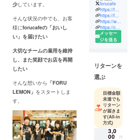
月新宿区早
forucafe
少
しています。
稲田にオー
https://forucafe.com/
プンしまし
https://forustyle.com/
そんな状況の中でも、お客
https://www.forugranola.com/
た。
様に
forucafeの「おいし
https://catering.forucafe.com/
本店の早稲
メッセー
田、原宿
い」を届けたい
ジを送る
店、渋谷店
の3店舗を展
大切なチームの雇用を維持
開していま
し、また笑顔でお店を再開
す。
リターンを
したい
みなさま
選ぶ
の、忙しな
そんな想いから
「FORU
い毎日の中
の小さなパ
LEMON」
をスタートしま
目標金額
ワースポッ
未達でも
す。
トになるよ
リターン
が届きま
うなお店を
す
(All-in
目指してい
方式)
ます。
3,0
名物のブ
00
円
リュレフレ