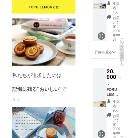
り】
含む ※
支援
forucaf
自家製
者：
e食事券
グラ
4人
【20,00
ノーラ
お届
0円分】
の種類
け予
(forucaf
のご希
定：
e全店
2020
望があ
年08
舗/ケー
る場合
こ
月
タリン
は備考
の
リ
グサー
欄にご
タ
ー
ビスに
希望の
ン
詳細を見る
を
ご利用
種類を
選
択
いただ
お書き
す
る
けます)/
くださ
20,
ご利用
い。
私たちが追求したのは
期限は
000
円
2021年
・
3月末
記憶に残る”おいしい”
で
FORU
感謝の
LEMON
メッ
す。
【5個入
セージ
支援
り】*5
※送料を
者：
箱 ・
含む
9人
FORU
お届
LEMON
け予
【10個
定：
入り】
2020
年08
*5箱 ・
こ
月