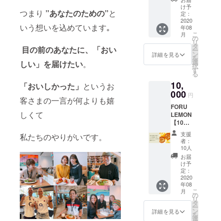
ヒー
け予
つまり
”あなたのための”
と
【150g
定：
】(豆or
2020
いう想いを込めています｡
年08
粉) 感謝
こ
月
のメッ
の
リ
セージ
タ
目の前のあなたに、「おい
ー
※送料を
ン
詳細を見る
を
含む
選
しい」を届けたい
。
択
す
る
10,
「おいしかった」
というお
000
円
客さまの一言が何よりも嬉
FORU
しくて
LEMON
【10個
入り】
支援
私たちのやりがいです。
バリス
者：
タ厳選
10人
コー
お届
ヒー
け予
【150g
定：
】(豆or
2020
年08
粉)
こ
月
forucaf
の
リ
eチケッ
タ
ー
ト
ン
詳細を見る
を
【5000
選