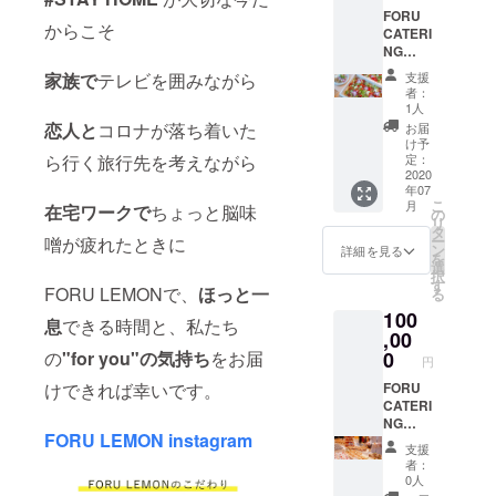
ティー
FORU
にお伺
からこそ
CATERI
いして
NG
ケータ
(フォ
リング
家族で
テレビを囲みながら
支援
ル・
をご用
者：
ケータ
意しま
1人
リング)
す *ご利
恋人と
コロナが落ち着いた
お届
【10~3
用期限
け予
0名規
ら行く旅行先を考えながら
は2021
定：
模】 *ご
2020
年3月ま
年07
利用期
で *バー
こ
月
在宅ワークで
ちょっと脳味
限は
スデー
の
リ
2021年
ケーキ
タ
ー
噌が疲れたときに
3月まで
のご用
ン
詳細を見る
を
*ホーム
意も可
選
択
パー
能です *
す
FORU LEMONで、
ほっと一
る
ティー
基本的
100
やイベ
には東
息
できる時間と、私たち
ント、
,00
京23区
懇親会
内にお
の
"for you"の気持ち
をお届
0
円
などの
届けし
けできれば幸いです。
お食事
FORU
ていま
として
CATERI
す *デ
ケータ
NG
ザート
FORU LEMON instagram
リング
(フォ
として
支援
にお伺
ル・
FORU
者：
いしま
ケータ
LEMON
0人
す *基本
リング)