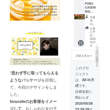
内容を
は、100
ント、
FORU
決定し
名様分
懇親会
CATERI
ます
(お一人
などの
NG(フ
様5~7
お食事
ォル・
支援
品)、50
として
ケータ
者：
名様分
ケータ
リング)
0人
(お一人
リング
のオー
お届
様
にお伺
ダーメ
け予
10~12
いしま
イド
定：
品)程度
す *提携
ケータ
2020
年07
のご用
会社
リング
こ
月
意とな
STARMI
と空間
の
リ
ります *
NE
装飾 *ご
タ
ー
メール
PLANNI
利用期
ン
詳細を見る
を
にてご
NG（
限は
選
択
希望・
https://
2021年
す
る
ご要望
www.st
3月末 *
このプロ
を伺い
armine
ホーム
"
思わず手に取ってもらえる
ジェクト
ながら
plannin
パー
詳細の
g.com/
ティー
ようなパッケージ
を目指し
は、
All-In方
内容を
）さん
やイベ
式
です。
決定し
による
ント、
て、今回のデザインをしま
ます
お花の
懇親会
目標金額に
した。
空間装
などの
関わらず、
飾を行
お食事
forucafeのお客様をイメー
います *
として
2020/05/28
基本的
ケータ
ジして
、おしゃれな女の子
23:59:59
ま
には東
リング