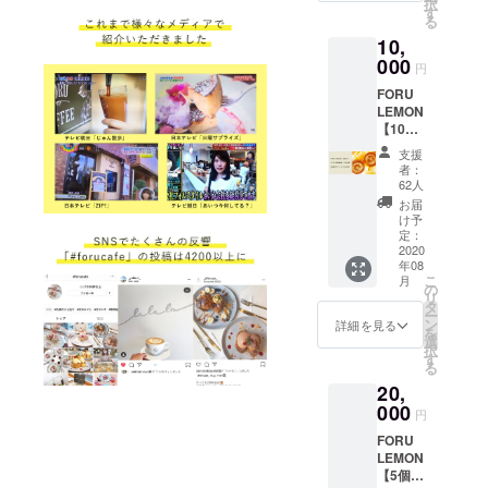
択
円分】
す
る
(forucaf
10,
e全店
舗/ケー
000
円
タリン
FORU
グサー
LEMON
ビスに
【10個
ご利用
入り】
いただ
支援
バリス
けます/
者：
タ厳選
ご利用
62人
コー
期限は
お届
ヒー
2021年
け予
【150g
3月末)
定：
】(豆or
2020
感謝の
年08
粉) 2袋
メッ
こ
月
自家製
セージ
の
リ
グラ
※送料を
タ
ー
ノーラ
含む
ン
詳細を見る
を
(FORU
選
択
GRANO
す
る
LA)
20,
【270g
】3種
000
円
感謝の
FORU
メッ
LEMON
セージ
【5個入
※送料を