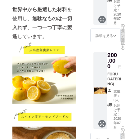
をお出
お届
的には
【30~5
ししま
け予
世界中から厳選した材料
を
東京都
0名様規
す *キッ
定：
内にお
模】 *ご
2020
チンを
使用し、
無駄なものは一切
年07
届けし
利用期
お借り
こ
月
ていま
限は
して調
の
入れず
、
一つ一つ丁寧に製
リ
す *デ
2021年
理をす
タ
ー
ザート
3月まで
ること
ン
造
しています。
詳細を見る
を
として
*ホーム
はござ
選
択
FORU
パー
いませ
す
る
LEMON
ティー
ん（材
200
をお出
やイベ
料費等
ししま
ント、
,00
がプラ
す *イ
懇親会
スでか
0
円
メージ
などの
かるこ
として
お食事
FORU
とはご
は、30
として
CATERI
ざいま
名様分
ケータ
NG(フ
せん） *
(お一人
リング
ォル・
スタッ
支援
様4～5
にお伺
ケータ
フの交
者：
品程
いしま
リング)
通費は
0人
度)、15
す *基本
【50~1
弊社負
お届
名様分
的には
00名様
担です *
け予
(お一人
東京都
規模】 *
メール
定：
様8～10
内にお
有効期
2020
にてご
年07
品程度)
届けし
限は
希望・
こ
月
のご用
ていま
2021年
ご要望
の
リ
意とな
す *デ
3月末で
を伺い
タ
ー
ります *
ザート
す *ホー