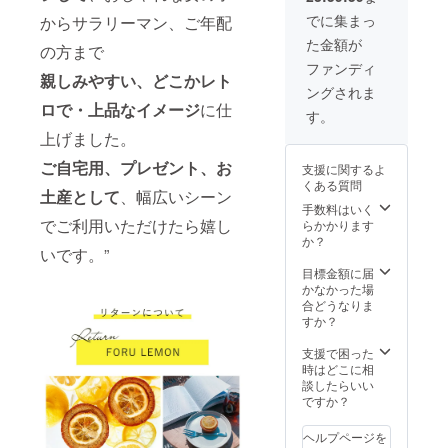
京都内
にお伺
でに集まっ
からサラリーマン、ご年配
にお届
いしま
た金額が
けして
す *提携
の方まで
います *
会社
ファンディ
親しみやすい、どこかレト
デザー
STARMI
ングされま
トとし
NE
ロで・上品なイメージ
に仕
て
PLANNI
す。
FORU
NG（
上げました。
LEMON
https://
をお出
www.st
ご自宅用、プレゼント、お
支援に関するよ
ししま
armine
くある質問
す *30
plannin
土産として
、幅広いシーン
～100名
g.com/
手数料はいく
様規模
）さん
でご利用いただけたら嬉し
らかかります
のイ
による
か？
いです。”
メージ
お花の
です *
空間装
目標金額に届
メール
飾を行
かなかった場
にてご
います *
合どうなりま
希望・
基本的
すか？
ご要望
には東
を伺い
京23区
支援で困った
ながら
内にお
時はどこに相
詳細の
届けし
談したらいい
内容を
ていま
ですか？
決定し
す *デ
ます
ザート
ヘルプページを
として