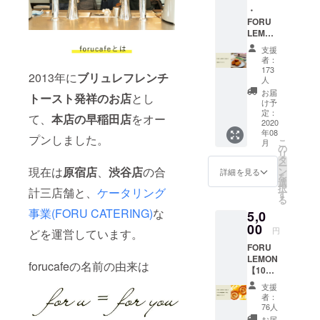
・
ンチトース
FORU
トや、ドラ
LEMON
フトコー
【10個
支援
入り】
ヒーをはじ
者：
・感謝
173
めとした幅
2013年に
ブリュレフレンチ
のメッ
人
広いメ
セージ
お届
トースト発祥のお店
とし
※送料を
け予
ニューをご
含む
定：
て、
本店の早稲田店
をオー
用意してい
2020
年08
プンしました。
こ
月
の
リ
タ
ー
現在は
原宿店
、
渋谷店
の合
ン
詳細を見る
を
選
択
計三店舗と、
ケータリング
す
る
事業(FORU CATERING)
な
5,0
00
円
どを運営しています。
FORU
LEMON
forucafeの名前の由来は
【10個
入り】
支援
バリス
者：
タ厳選
76人
コー
お届