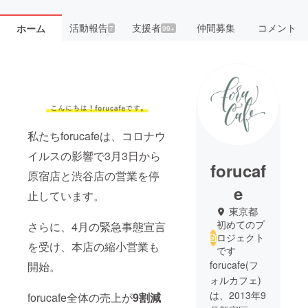
活動報告
支援者
仲間募集
コメント
ホーム
7
99+
私たちforucafeは、コロナウ
イルスの影響で3月3日から
forucaf
原宿店と渋谷店の営業を停
e
止しています。
東京都
初めてのプ
さらに、4月の緊急事態宣言
ロジェクト
を受け、本店の縮小営業も
です
forucafe(フ
開始。
ォルカフェ)
は、2013年9
forucafe全体の売上が
9割減