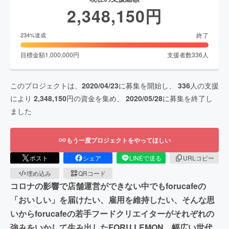
2,348,150
円
終了
234
%達成
目標金額
1,000,000
円
支援者数
336
人
このプロジェクトは、
2020/04/23
に募集を開始し、
336
人の支援
により
2,348,150
円の資金を集め、
2020/05/28
に募集を終了し
ました
もう一度プロジェクトをやってほしい
ポスト
シェア
LINEで送る
URLコピー
埋め込み
QRコード
コロナの影響で店舗運営ができない中でもforucafeの
「おいしい」を届けたい、雇用を維持したい、そんな思
いからforucafeの若手フードクリエイターがそれぞれの
強みをいかして生み出したFORU LEMON。幅広い世代