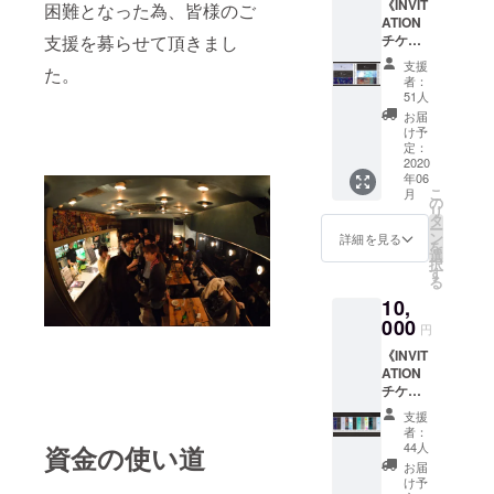
《INVIT
でご利
困難となった為、皆様のご
国への
ATION
用可能
郵送が
支援を募らせて頂きまし
チケッ
です。
お選び
ト/1ド
※ご支援
頂けま
支援
た。
リンク
頂ける
す。 ※
者：
付》x 6
際はプ
お届け
51人
枚 1ド
ルダウ
予定日
お届
リンク
ンメ
に付き
け予
付き御
ニュー
定：
まして
招待券
2020
よりご
は、新
年06
を6枚リ
希望の
型コロ
こ
月
ターン
受け取
の
ナウイ
リ
させて
り方法
タ
ルス関
ー
頂きま
をご選
ン
連の状
詳細を見る
を
す。 営
択くだ
選
況が鎮
択
業再開
さい。
す
静化
る
後、全
店頭で
し、営
10,
ての
の受け
業再開
パー
000
取り、
の目処
円
ティー
又は全
が立ち
《INVIT
でご利
国への
次第の
ATION
用可能
郵送が
発送と
チケッ
です。
お選び
なりま
ト/1ド
※ご支援
頂けま
すの
支援
リンク
頂ける
す。 ※
で、前
者：
付》x
際はプ
お届け
44人
資金の使い道
後する
12枚 1
ルダウ
予定日
可能性
お届
ドリン
ンメ
に付き
け予
がござ