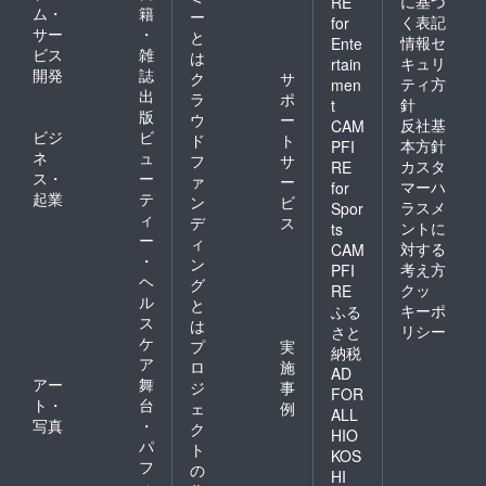
に基づ
RE
ム・
籍
ー
く表記
for
サー
・
と
情報セ
Ente
ビス
雑
は
キュリ
rtain
開発
誌
ク
サ
ティ方
men
出
ラ
ポ
針
t
版
ウ
ー
反社基
CAM
ビジ
ビ
ド
ト
本方針
PFI
ネ
ュ
フ
サ
カスタ
RE
ス・
ー
ァ
ー
マーハ
for
起業
テ
ン
ビ
ラスメ
Spor
ィ
デ
ス
ントに
ts
ー
ィ
対する
CAM
・
ン
考え方
PFI
ヘ
グ
クッ
RE
ル
と
キーポ
ふる
ス
は
リシー
さと
ケ
プ
実
納税
ア
ロ
施
AD
アー
舞
ジ
事
FOR
ト・
台
ェ
例
ALL
写真
・
ク
HIO
パ
ト
KOS
フ
の
HI