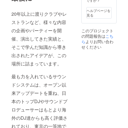
承くだ
ですか？
ルス関
さい。
連の状
ヘルプページを
20年以上に渡りクラブやレ
況が鎮
見る
静化
ストランなど、様々な内容
し、営
業再開
の企画やパーティーを開
このプロジェクト
の目処
の問題報告は
こち
が立ち
催、演出してきた実績と、
次第の
ら
よりお問い合わ
発送と
そこで学んだ知識から導き
せください
なりま
すの
出されたアイデアが、この
で、前
場所に詰まっています。
後する
可能性
がござ
最も力を入れているサウン
いま
す。予
ドシステムは、オープン以
めご了
承くだ
来アップデートを重ね、日
さい。
本のトップDJやサウンドプ
ロデューサーはもとより海
外のDJ達からも高く評価さ
れており、東京の一等地で