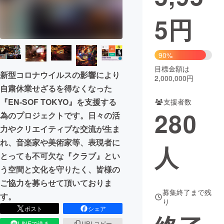
5
円
まちづくり・地域活性化
CAMPFIRE for Social Good
CAMPFIRE Creation
90%
CAMPFIREふるさと納税
machi-ya
コミュニティ
目標金額は
新型コロナウイルスの影響により
2,000,000円
自粛休業せざるを得なくなった
『EN-SOF TOKYO』を支援する
支援者数
280
為のプロジェクトです。日々の活
力やクリエイティブな交流が生ま
れ、音楽家や美術家等、表現者に
人
とっても不可欠な『クラブ』とい
う空間と文化を守りたく、皆様の
ご協力を募らせて頂いておりま
募集終了まで残
す。
り
ポスト
シェア
LINEで送る
URLコピー