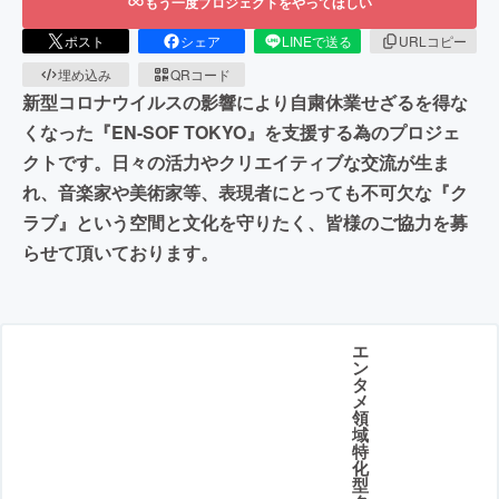
もう一度プロジェクトをやってほしい
ポスト
シェア
LINEで送る
URLコピー
埋め込み
QRコード
新型コロナウイルスの影響により自粛休業せざるを得な
くなった『EN-SOF TOKYO』を支援する為のプロジェ
クトです。日々の活力やクリエイティブな交流が生ま
れ、音楽家や美術家等、表現者にとっても不可欠な『ク
ラブ』という空間と文化を守りたく、皆様のご協力を募
らせて頂いております。
エ
ン
タ
メ
領
域
特
化
型