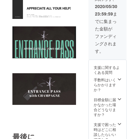
けま
すの
頂ける
す。 ※
で、前
2020/05/30
際はプ
お届け
後する
23:59:59
ま
ルダウ
予定日
可能性
ンメ
に付き
がござ
でに集まっ
ニュー
まして
いま
た金額が
よりご
は、新
す。予
希望の
型コロ
めご了
ファンディ
受け取
ナウイ
承くだ
ングされま
り方法
ルス関
さい。
を選択
連の状
す。
くださ
況が鎮
い。 店
静化
頭での
し、営
支援に関するよ
受け取
業再開
くある質問
り、又
の目処
は全国
が立ち
手数料はいく
への郵
次第の
らかかります
送がお
発送と
か？
選び頂
なりま
けま
すの
目標金額に届
す。 ※
で、前
かなかった場
お届け
後する
合どうなりま
予定日
可能性
すか？
に付き
がござ
まして
いま
支援で困った
は、新
す。予
時はどこに相
型コロ
最後に
めご了
談したらいい
ナウイ