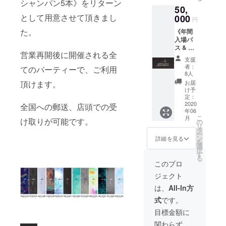
ます。
い。 店
シャンパン5本》をリターン
し、営
50,
ご来場
頭での
業再開
として用意させて頂きまし
毎の
000
受け取
の目処
円
ファー
り、又
が立ち
た。
《年間
ストド
は全国
次第の
入場パ
リンク
への郵
発送と
ス & ボ
付で
送がお
なりま
営業再開後に開催される全
トル
す。 ※
選び頂
すの
支援
シャン
ご支援
けま
で、前
者：
てのパーティーで、ご利用
パン5
頂ける
す。 ※
8人
後する
本》 ボ
際はプ
お届け
頂けます。
可能性
お届
トル
ルダウ
予定日
け予
がござ
シャン
ンメ
定：
に付き
いま
パン5本
2020
ニュー
全国への郵送、店頭での受
まして
す。予
年06
と営業
よりご
は、新
めご了
こ
月
け取りが可能です。
再開日
希望の
の
型コロ
承くだ
リ
より1年
受け取
タ
ナウイ
さい。
ー
間全て
り方法
ン
ルス関
詳細を見る
を
のパー
を選択
選
連の状
択
ティー
くださ
す
況が鎮
る
にご入
い。 店
静化
このプロ
場頂け
頭での
し、営
ジェクト
る年間
受け取
業再開
パスを
り、又
の目処
は、
All-In方
リター
は全国
が立ち
式
です。
ンさせ
への郵
次第の
て頂き
送がお
発送と
目標金額に
ます。
選び頂
なりま
関わらず、
※ご支援