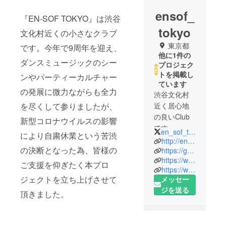
ensof_
『EN-SOF TOKYO』は渋谷
tokyo
文化村近くの小さなクラブ
東京都
です。今年で9周年を迎え、
他に1件の
ダンスミュージックのシー
プロジェク
トを掲載し
ンやパーティーカルチャー
ています
の発展に微力ながらも全力
渋谷文化村
を尽くして参りましたが、
近く居心地
の良いClub
新型コロナウイルスの影響
です。
en_sof_tokyo
により自粛休業という苦渋
http://en-sof.jp/
の決断となった為、皆様の
EN-SOFは古
https://g.page/ensof?gm
https://www.facebook.com/ensof.tokyo.7
代ヘブライ
ご支援を仰ぎたく本プロ
https://www.instagram.com/en_sof_tokyo/?hl=ja
語で"原始の
ジェクトを立ち上げさせて
メッセー
光"、"輝ける
ジを送る
頂きました。
闇"、ビッグ
バンを起こ
した神様。