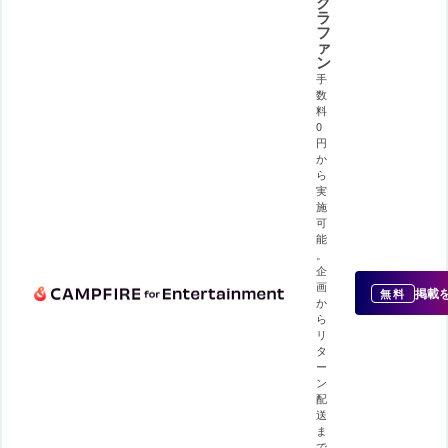
ク
ラ
フ
ァ
ン
手
数
料
0
円
か
ら
実
施
可
能
。
企
画
掲載
無料
か
ら
リ
タ
ー
ン
配
送
ま
で