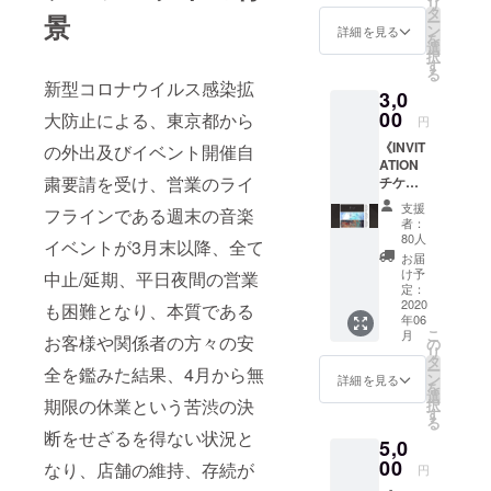
リ
させて
タ
景
ー
頂きま
ン
詳細を見る
を
す。 今
選
択
後開催
す
る
される
新型コロナウイルス感染拡
3,0
全ての
パー
00
大防止による、東京都から
円
ティー
《INVIT
の外出及びイベント開催自
でご利
ATION
用可能
粛要請を受け、営業のライ
チケッ
です。
ト/1ド
※ご支援
支援
フラインである週末の音楽
リンク
頂ける
者：
付》x 3
際はプ
80人
イベントが3月末以降、全て
枚 1ド
ルダウ
お届
リンク
ンメ
け予
中止/延期、平日夜間の営業
付き御
ニュー
定：
招待券
2020
よりご
も困難となり、本質である
年06
を3枚リ
希望の
こ
月
お客様や関係者の方々の安
ターン
受け取
の
リ
させて
り方法
タ
ー
全を鑑みた結果、4月から無
頂きま
をご選
ン
詳細を見る
を
す。 営
択くだ
選
期限の休業という苦渋の決
択
業再開
さい。
す
る
後、全
店頭で
断をせざるを得ない状況と
5,0
ての
の受け
パー
00
取り、
なり、店舗の維持、存続が
円
ティー
又は全