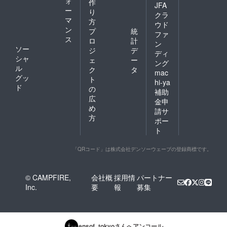
ォ
作
JFA
ー
り
クラ
マ
方
ウド
ン
プ
統
ファ
ス
ロ
計
ン
ソー
ジ
デ
ディ
シャ
ェ
ー
ング
ル
ク
タ
mac
グッ
ト
hi-ya
ド
の
補助
広
金申
め
請サ
方
ポー
ト
「QRコード」は株式会社デンソーウェーブの登録商標です。
© CAMPFIRE,
会社概
採用情
パートナー
Inc.
要
報
募集
ensof_tokyo
さんへアンコール