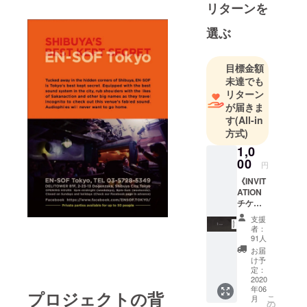
数字では無
リターンを
限∞(00)と表
選ぶ
す。言葉に
して発する
だけでも強
目標金額
力なパワー
未達でも
を放つスピ
リターン
が届きま
リチュアル
す
(All-in
ワード。
方式)
1,0
00
円
《INVIT
ATION
チケッ
ト/1ド
支援
リンク
者：
付》x 1
91人
枚 1ド
お届
リンク
け予
付き御
定：
招待券
2020
年06
を1枚リ
プロジェクトの背
こ
月
ターン
の