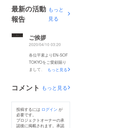
最新の活動
もっと
報告
見る
ご挨拶
2020/04/10 03:20
各位平素よりEN-SOF
TOKYOをご愛顧賜り
まして、心より感謝申
もっと見る
し上げます。この度、
新型コロナウイルス感
コメント
もっと見る
染症拡大防止による、
東京都からの外出及び
イベント開催自粛要請
投稿するには
ログイン
が
を受け、ライフライン
必要です。
である週末の音楽/文
プロジェクトオーナーの承
認後に掲載されます。承認
化イベントと平日夜間