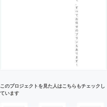
、
す
べ
て
お
任
せ
の
プ
ラ
ン
も
あ
り
ま
す
！
このプロジェクトを見た人はこちらもチェックし
ています