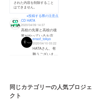
された内容を削除すること
の営業が、3月末以降
はできません。
全て中止、もしくは延
※投稿する際の注意点
期となり、店舗の維
CD HATA
持、存続が困難となっ
2020/04/09 14:37
た為、皆様のご支援、
高校の先輩と高校の後
ご協力を仰ぎたく、ク
輩がやっているお店で
ensof_tokyo
ラウドファンディング
す。
2020/04/10 03:22
のプロジェクトを立ち
めっちゃ音が良い場
HATAさん、有
上げさせて頂きまし
所!!
難うございま
空気清浄機も抜群
た。ダンスミュージッ
す！
皆様よろしくお願いし
クシーンやパーティー
営業再開出来る
ます。
カルチャーの発展に微
よう、頑張りま
力ながら全力を尽くし
すので、
て参りましたが、お客
今後とも宜しく
同じカテゴリーの人気プロジェ
お願いいたしま
さまと関係者の皆さま
クト
す！
の感染リスクを鑑み、
4月2日より無期限の自
粛休業をいたしており