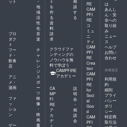
ット
・
ト
相
RE
は
地
を
談
CAM
あんし
域
作
す
PFI
ん・安
活
る
る
RE
全への
性
資
コ
取り組
化
料
ミュ
み
プロ
音
請
ニ
ニュー
ダク
楽
求
ティ
ス
ト
CAM
ヘルプ
クラウドファ
フー
チ
PFI
お問い
ンディングの
ド・
ャ
RE
合わせ
ノウハウを無
飲食
レ
Crea
料で学ぼう
店
ン
tion
各種規定
CAMPFIRE
ジ
CAM
アカデミー
アニ
ス
利用規
PFI
メ・
ポ
約
RE
漫画
ー
CA
説
細則
for
ツ
MP
明
プライ
Soci
ファ
映
FI
会
バシー
al
ッ
像
RE
・
ポリ
Goo
ショ
・
ア
相
シー
d
ン
映
カ
談
特定商
CAM
画
デ
会
取引法
PFI
ゲー
書
ミ