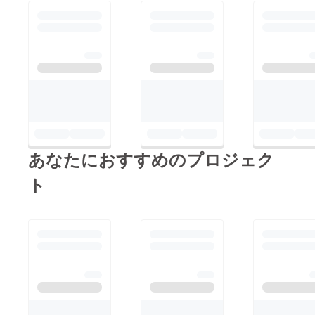
ます。昨今の新型コロ
ナウイルスに関する社
会情勢を考えますと、
大変心苦しく、不躾な
お願いでございます
が、日々の活力やクリ
エイティブな交流が生
まれ、音楽家や美術家
あなたにおすすめのプロジェク
など表現者にとっても
不可欠なクラブという
ト
空間と文化を守りた
く、事態が収束した
後、実店舗での営業を
再開出来れば幸甚と存
じます。今後とも変わ
らぬご厚情を賜ります
ようお願い申し上げま
す。EN-SOF