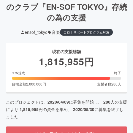
のクラブ『EN-SOF TOKYO』存続
の為の支援
ensof_tokyo
音楽
コロナサポートプログラム対象
現在の支援総額
1,815,955
円
終了
90
%達成
目標金額
2,000,000
円
支援者数
280
人
このプロジェクトは、
2020/04/09
に募集を開始し、
280
人の支援
により
1,815,955
円の資金を集め、
2020/05/30
に募集を終了し
ました