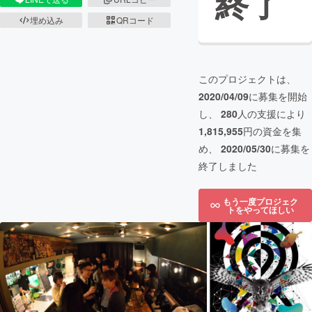
終了
埋め込み
QRコード
このプロジェクトは、
2020/04/09
に募集を開始
し、
280
人の支援により
1,815,955
円の資金を集
め、
2020/05/30
に募集を
終了しました
もう一度プロジェク
トをやってほしい