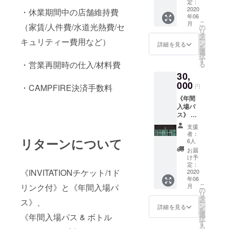
ク付き
ニュー
定：
まして
いま
御招待
2020
よりご
・休業期間中の店舗維持費
は、新
す。予
年06
券を12
希望の
型コロ
めご了
こ
月
（家賃/人件費/水道光熱費/セ
枚リ
受け取
の
ナウイ
承くだ
リ
ターン
り方法
タ
ルス関
さい。
ー
キュリティー費用など）
させて
をご選
ン
連の状
詳細を見る
を
頂きま
択くだ
選
況が鎮
択
す。 営
さい。
す
静化
・営業再開時の仕入/材料費
る
業再開
店頭で
し、営
30,
後、全
の受け
業再開
ての
000
取り、
の目処
・CAMPFIRE決済手数料
円
パー
又は全
が立ち
《年間
ティー
国への
次第の
入場パ
でご利
郵送が
発送と
ス》 営
用可能
お選び
なりま
業再開
です。
頂けま
すの
支援
日より1
※ご支援
す。 ※
で、前
者：
年間全
リターンについて
頂ける
お届け
6人
後する
ての
際はプ
予定日
可能性
お届
パー
ルダウ
に付き
け予
がござ
ティー
ンメ
定：
まして
いま
《INVITATIONチケット/1ド
にご入
2020
ニュー
は、新
す。予
年06
場頂け
よりご
型コロ
めご了
こ
リンク付》と《年間入場パ
月
る年間
希望の
の
ナウイ
承くだ
リ
パスを
受け取
タ
ルス関
さい。
ス》、
ー
リター
り方法
ン
連の状
詳細を見る
を
ンさせ
を選択
選
況が鎮
《年間入場パス & ボトル
択
て頂き
くださ
す
静化
る