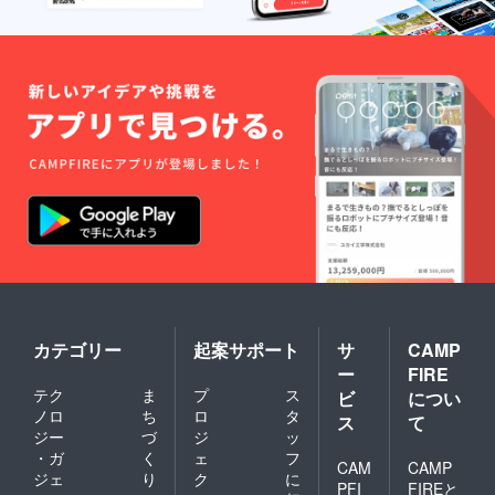
カテゴリー
起案サポート
サ
CAMP
ー
FIRE
テク
ま
プ
ス
ビ
につい
ノロ
ち
ロ
タ
ス
て
ジー
づ
ジ
ッ
・ガ
く
ェ
フ
CAM
CAMP
ジェ
り
ク
に
PFI
FIREと