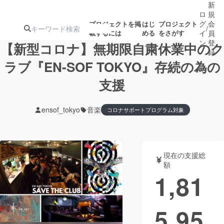
新
ロ
規
グ
会
プロジェクトを掲
はじ
プロジェクト
/
載するには
める
をさがす
イ
員
ン
登
【新型コロナ】無期限自粛休業中のク
録
ラブ『EN-SOF TOKYO』存続の為の
支援
人気のプロ
注目のリ
注目の新着プロ
募集終了が近いプ
もうすぐ公開
ジェクト
ターン
ジェクト
ロジェクト
されます
ensof_tokyo
音楽
コロナサポートプログラム対象
アート・写真
音楽
現在の支援総
テクノロジー・ガジェット
ゲーム・サ
額
1,81
映像・映画
書籍・雑誌
5,95
ビジネス・起業
チャレンジ