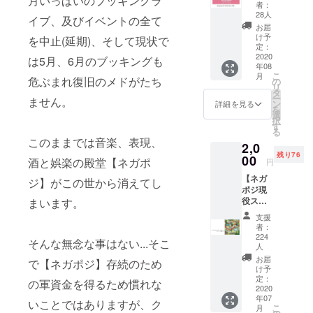
月いっぱいのブッキングラ
テッ
者：
カー1枚
28人
イブ、及びイベントの全て
セッ
お届
ト】 好
け予
を中止(延期)、そして現状で
評につ
定：
きリ
2020
は5月、6月のブッキングも
年08
ターン
こ
月
追加復
危ぶまれ復旧のメドがたち
の
リ
活です!!
タ
ー
ません。
＊ネガ
ン
詳細を見る
を
ポジス
選
択
テッ
す
る
カーは
このままでは音楽、表現、
2,0
円形と
残り76
長方形
00
酒と娯楽の殿堂【ネガポ
円
のどち
【ネガ
らか1枚
ジ】がこの世から消えてし
ポジ現
になり
役ス
まいます。
ます。
タッフ
どちら
支援
全員参
がお手
者：
加！ 江
元に来
224
そんな無念な事はない...そこ
添恵介
るかは
人
編集、
お楽し
お届
で【ネガポジ】存続のため
監修に
みに！
け予
よる 魂
定：
＊お受
の軍資金を得るため慣れな
2020
のオリ
け取り
年07
ジナル
は、郵
いことではありますが、ク
こ
月
コンピ