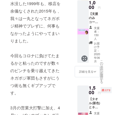
1,0
水没した1999年も、移店を
00
円
余儀なくされた2015年も 、
【支援
のみ
我々は一丸となってネガポ
コー
ジ精神でブレずに、何事も
ス】 支
支援
援して
者：
なかったようにやってまい
くだ
150
さった
人
りました。
方の
お届
メール
け予
アドレ
定：
2020
スにお
今回もコロナに負けてたま
年06
礼の
こ
月
るかと粘ったのですが数々
メッ
の
リ
セージ
タ
ー
のピンチを乗り越えてきた
を送ら
ン
詳細を見る
を
せてい
選
ネガポジ軍団もさすがにう
択
ただき
す
る
ます。
つ術も無くギブアップで
1,5
残り72
00
す。
円
【タオ
ル(新色)
とネガ
3月の営業大打撃に加え、4
ポジス
支援