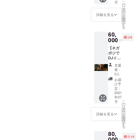
確定時
こ
月
に！ ラ
ことも
の
にお伝
リ
イブイ
OK。 ＊
タ
えくだ
ー
ベント
特別な
ン
詳細を見る
さいま
を
のほか
理由が
選
せ。）
択
にも結
無い限
す
＊ご予
る
婚パー
り、無
約は事
60,
ティー
期限採
前にお
残り6
や同窓
000
用しま
願いい
円
会など
す。
たしま
【ネガ
様々な
す。先
ポジで
スタイ
客がい
DJイベ
ルで自
る場合
ントが
由に空
はご希
支援
出来る
間をお
者：
望の日
権】 ネ
使いく
0人
程に添
ガポジ
ださ
お届
えない
で1回、
い。 ＊
け予
場合が
DJイベ
【日
定：
ありま
ントを
2021
程】
す。 ＊
年07
開催出
2021年
【有効
こ
月
来ま
12月末
の
期限】
リ
す。
日まで
タ
2021年
ー
ホール
のお好
ン
詳細を見る
12月末
を
レンタ
きな日
選
日。
択
ル扱い
程で後
す
る
にな
日相談
80,
り、費
(先に予
残り10
用はか
000
約があ
円