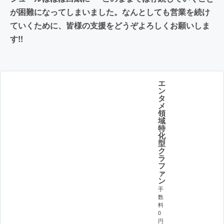
が困難になってしまいました。なんとしても営業を続け
ていくために、皆様の支援をどうぞよろしくお願いしま
す!!
エ
ン
タ
メ
領
域
特
化
型
ク
ラ
フ
ァ
ン
手
数
料
0
円