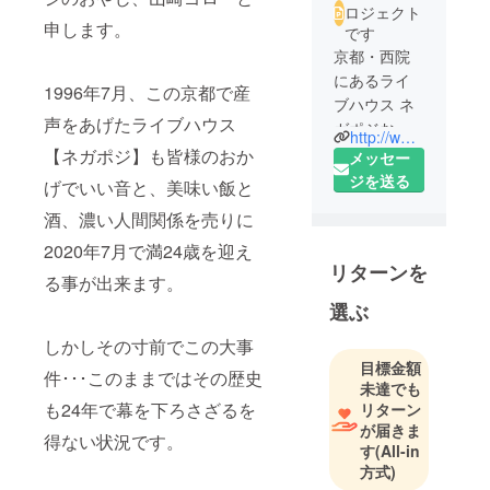
ロジェクト
申します。
です
京都・西院
にあるライ
1996年7月、この京都で産
ブハウス ネ
声をあげたライブハウス
ガポジおや
http://www.negaposi.net/index.html
じ、山崎ゴ
【ネガポジ】も皆様のおか
メッセー
ローです。
ジを送る
げでいい音と、美味い飯と
酒、濃い人間関係を売りに
2020年7月で満24歳を迎え
リターンを
る事が出来ます。
選ぶ
しかしその寸前でこの大事
目標金額
件･･･このままではその歴史
未達でも
も24年で幕を下ろさざるを
リターン
が届きま
得ない状況です。
す
(All-in
方式)