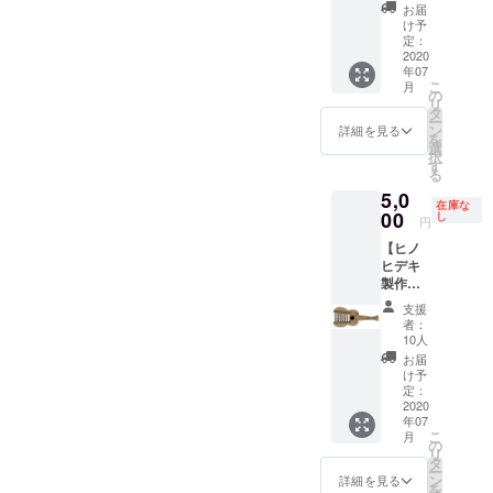
ト】 ＊
はネガ
きな日
お届
機材使
ネガポ
ポジが
け予
程で後
用料込
ジス
定：
負担し
日相談
です。
2020
テッ
ますの
(先に予
年07
カーは
で、来
約があ
こ
月
円形と
の
て頂い
る場合
リ
長方形
タ
たイベ
は別日
ー
のどち
ン
ントの
詳細を見る
程をお
を
らか1枚
選
チャー
願いす
択
になり
す
ジバッ
る場合
る
ます。
クにも
はござ
5,0
どちら
反映さ
いま
在庫な
00
がお手
し
れま
す。) ＊
円
元に来
す。 ＊
【キャ
【ヒノ
るかは
【有効
パシ
ヒデキ
お楽し
期限】
ティ】
製作に
みに！
ネガポ
座り50
よるギ
＊お受
ジが存
名・ス
支援
ターの
け取り
続する
者：
タン
形をし
は、郵
10人
限り永
ディン
た大根
送もし
久に有
お届
グ90名
すり
くは店
け予
効で
となり
器】 1
定：
舗での
す。 ＊
ます。
つずつ
2020
受け取
ネガポ
＊ネガ
年07
心を込
りの選
ジまで
ポジま
こ
月
めて作
の
択が可
の交通
での交
リ
りま
タ
能です
費や宿
通費や
ー
す。 あ
ン
ので、
詳細を見る
泊費は
宿泊費
を