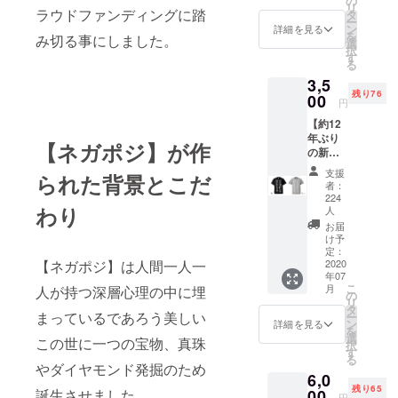
の
送もし
リ
ラウドファンディングに踏
レー
タ
くは店
ー
ション
ン
舗での
詳細を見る
を
み切る事にしました。
アルバ
選
受け取
択
ム】 (14
す
りの選
る
曲入り)
択が可
3,5
★参加
能です
残り76
00
アー
ので、
円
ティス
支援時
【約12
ト ピエ
にご選
年ぶり
モンテ
択くだ
【ネガポジ】が作
の新
ルノ テ
さい。
作！ネ
ンゴ 渚
支援
られた背景とこだ
ガポジ
のベー
者：
オリジ
トーベ
224
ナルT
わり
人
ンズ
シャ
Hello
お届
ツ】 ★
け予
Honu メ
サイズ
定：
シアと
2020
【ネガポジ】は人間一人一
は以下
人人 深
年07
を参照
田和良
こ
月
人が持つ深層心理の中に埋
くださ
の
象の背
リ
いませ
タ
IKIMON
まっているであろう美しい
ー
★
ン
詳細を見る
O the
を
（XS）
選
nikibiki
この世に一つの宝物、真珠
択
身丈62
す
ds 猫戦
る
身幅46
やダイヤモンド発掘のため
TETAN
6,0
肩幅 40
US 白黒
残り65
00
誕生させました。
袖丈18
ミドリ
円