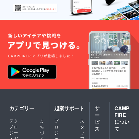
カテゴリー
起案サポート
サ
CAMP
ー
FIRE
テク
ま
プ
ス
ビ
につい
ノロ
ち
ロ
タ
ス
て
ジー
づ
ジ
ッ
・ガ
く
ェ
フ