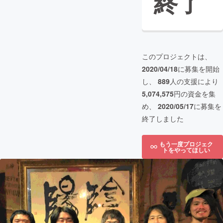
終了
このプロジェクトは、
2020/04/18
に募集を開始
し、
889
人の支援により
5,074,575
円の資金を集
め、
2020/05/17
に募集を
終了しました
もう一度プロジェク
トをやってほしい