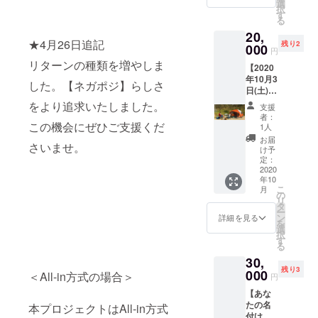
宿泊
選
能です
択
券】
す
ので、
る
『オト
支援時
20,
ヤドイ
にご選
★4月26日追記
残り2
クハ』
000
円
択くだ
とは？
リターンの種類を増やしま
さい。
【2020
京都太
年10月3
秦にあ
した。【ネガポジ】らしさ
日(土)
るゲス
店長
トハウ
をより追求いたしました。
支援
しゅう
ス。 ア
者：
とキャ
この機会にぜひご支援くだ
ナログ
1人
ンプ
レコー
お届
さいませ。
権】 ＊
ド二千
け予
飲食、
枚、昔
定：
移動経
2020
の音楽
年10
費別
雑誌な
こ
月
途。 ＊
どが並
の
リ
キャン
び、音
タ
ー
プに必
楽を愛
ン
詳細を見る
を
要な基
する方
選
択
本的な
なら
す
る
装備＋
きっと
30,
車は準
楽しん
残り3
備いた
000
でもら
＜All-in方式の場合＞
円
しま
えるは
【あな
す。 ＊
ずで
たの名
雨天の
本プロジェクトはAll-in方式
す。
付けた
時は10