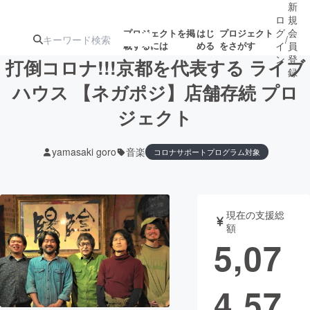
新
ロ
規
グ
会
プロジェクトを掲
はじ
プロジェクト
/
載するには
める
をさがす
イ
員
ン
登
打倒コロナ!!!京都を代表する ライブ
録
ハウス 【ネガポジ】店舗存続 プロ
ジェクト
人気のプロ
注目のリ
注目の新着プロ
募集終了が近いプ
もうすぐ公開
ジェクト
ターン
ジェクト
ロジェクト
されます
yamasaki goro
音楽
コロナサポートプログラム対象
アート・写真
音楽
現在の支援総
テクノロジー・ガジェット
ゲーム・サ
額
5,07
映像・映画
書籍・雑誌
4,57
ビジネス・起業
チャレンジ