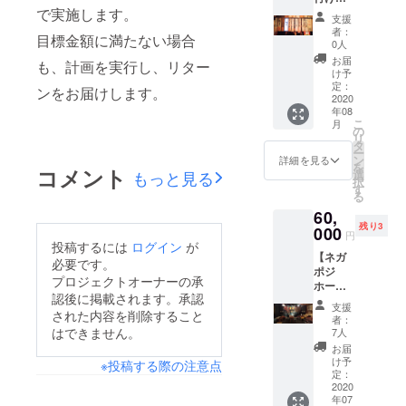
https://
オリジ
で実施します。
月10日
otoyad
支援
ナル
に延
oikuha.
者：
目標金額に満たない場合
フード
期。
com/ ＊
0人
メ
この金
お届
も、計画を実行し、リター
ニュー
額で7名
け予
をネガ
定：
様まで
ンをお届けします。
ポジの
2020
宿泊す
年08
FOOD
ること
こ
月
レギュ
の
が可能
リ
ラーメ
タ
です。
ー
ニュー
ン
＊当日
詳細を見る
を
コメント
に追加
選
もっと見る
ネガポ
択
できる
す
ジにご
る
権】 ＊
出演ま
60,
メ
たはお
残り3
ニュー
000
客様と
円
の内容
投稿するには
ログイン
が
してご
【ネガ
に関し
来場し
必要です。
ポジ
ては要
ていた
プロジェクトオーナーの承
ホール
相談。
だいた
認後に掲載されます。承認
レンタ
＊メ
方限
支援
ル(およ
された内容を削除すること
ニュー
定。 ＊
者：
そ6
の名前
はできません。
7人
送迎付
Ｈ)】 通
に自分
き（送
お届
常6時間
の名前
け予
迎付き
※投稿する際の注意点
8万円を
やバン
定：
の場合
6時間6
2020
ド名を
は予約
年07
万円
入れる