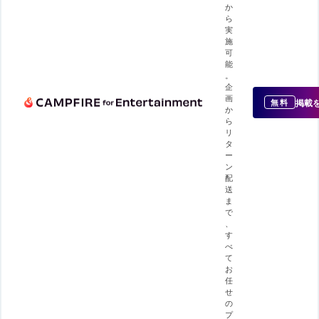
か
ら
実
施
可
能
。
企
画
掲載
無料
か
ら
リ
タ
ー
ン
配
送
ま
で
、
す
べ
て
お
任
せ
の
プ