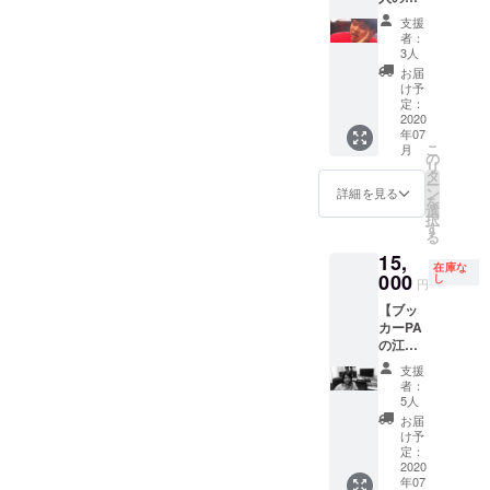
舗での
山(きっ
りま
受け取
支援
さん)が
す。 あ
りの選
者：
貴方の
の！人
択が可
3人
家の晩
気
能です
お届
ご飯を
の！！
ので、
け予
持って
ネガポ
定：
支援時
来てく
2020
ジ丼を
にご選
年07
れる権
作るた
択くだ
こ
月
】 ＊日
めの必
の
さい。
リ
程要相
須アイ
タ
ー
談、交
テ
ン
詳細を見る
を
通費、
ム！！
選
択
材料費
！ ギ
す
る
別途。
ターの
15,
形に1個
在庫な
000
ずつ、
し
円
形を変
【ブッ
えたオ
カーPA
リジナ
の江添
ルで
恵介が
す！ ＊
支援
貴方の
写真は
者：
曲を
イメー
5人
ミック
ジで
お届
スダウ
す。 ＊
け予
ン】 (1
定：
お受け
曲
2020
取り
年07
=15000
は、郵