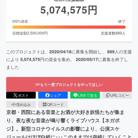
5,074,575
円
終了
202
%達成
目標金額
2,500,000
円
支援者数
889
人
このプロジェクトは、
2020/04/18
に募集を開始し、
889
人の支援
により
5,074,575
円の資金を集め、
2020/05/17
に募集を終了し
ました
もう一度プロジェクトをやってほしい
ポスト
シェア
LINEで送る
URLコピー
埋め込み
QRコード
京都・西院にある音楽とお酒が大好き妖怪たちが集ま
り、夜な夜な音楽が鳴り響くライブハウス【ネガポ
ジ】。新型コロナウイルスの影響により、公演スケ
ジュールはほぼ白紙に･･･このままでは存続していくこと