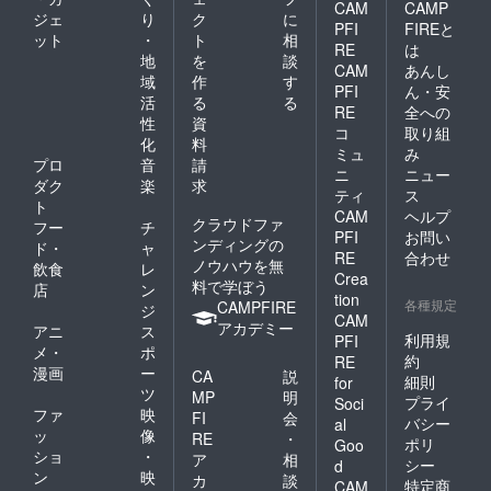
CAM
CAMP
ジェ
り
ク
に
PFI
FIREと
ット
・
ト
相
RE
は
地
を
談
CAM
あんし
域
作
す
PFI
ん・安
活
る
る
RE
全への
性
資
コ
取り組
化
料
ミュ
み
プロ
音
請
ニ
ニュー
ダク
楽
求
ティ
ス
ト
CAM
ヘルプ
クラウドファ
フー
チ
PFI
お問い
ンディングの
ド・
ャ
RE
合わせ
ノウハウを無
飲食
レ
Crea
料で学ぼう
店
ン
tion
各種規定
CAMPFIRE
ジ
CAM
アカデミー
アニ
ス
利用規
PFI
メ・
ポ
約
RE
漫画
ー
CA
説
細則
for
ツ
MP
明
プライ
Soci
ファ
映
FI
会
バシー
al
ッ
像
RE
・
ポリ
Goo
ショ
・
ア
相
シー
d
ン
映
カ
談
特定商
CAM