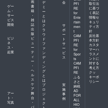
画
デ
会
取引法
PFI
ゲー
書
ミ
に基づ
RE
ム・
籍
ー
く表記
for
サー
・
と
情報セ
Ente
ビス
雑
は
キュリ
rtain
開発
誌
ク
サ
ティ方
men
出
ラ
ポ
針
t
版
ウ
ー
反社基
CAM
ビジ
ビ
ド
ト
本方針
PFI
ネ
ュ
フ
サ
カスタ
RE
ス・
ー
ァ
ー
マーハ
for
起業
テ
ン
ビ
ラスメ
Spor
ィ
デ
ス
ントに
ts
ー
ィ
対する
CAM
・
ン
考え方
PFI
ヘ
グ
クッ
RE
ル
と
キーポ
ふる
ス
は
リシー
さと
ケ
プ
実
納税
ア
ロ
施
AD
アー
舞
ジ
事
FOR
ト・
台
ェ
例
ALL
写真
・
ク
HIO
パ
ト