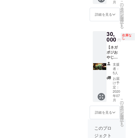
こ
月
円) ＊作
の
送もし
リ
成時期
タ
くは店
ー
は応相
ン
舗での
詳細を見る
を
談とな
選
受け取
択
りま
す
りの選
る
す。 ＊
択が可
30,
作成し
能です
在庫な
た音源
000
し
ので、
円
の著作
支援時
【ネガ
権は参
にご選
ポジお
加した
択くだ
やじ、
アー
さい。
山崎ゴ
ティス
支援
ローが
トに属
者：
貴方(バ
しま
5人
ンド可)
す。
お届
の為だ
け予
けにPA
定：
をやっ
2020
年07
てその
こ
月
後最低3
の
リ
時間は
タ
ー
本気で
ン
詳細を見る
を
説教を
選
択
してく
す
る
れる
このプロ
権】 ネ
ジェクト
ガポジ