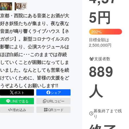
5
円
まちづくり・地域活性化
京都・西院にある音楽とお酒が大
好き妖怪たちが集まり、夜な夜な
CAMPFIRE for Social Good
CAMPFIRE Creation
音楽が鳴り響くライブハウス【ネ
202%
CAMPFIREふるさと納税
machi-ya
コミュニティ
ガポジ】。新型コロナウイルスの
目標金額は
2,500,000円
影響により、公演スケジュールは
ほぼ白紙に･･･このままでは存続
支援者数
していくことが困難になってしま
889
いました。なんとしても営業を続
けていくために、皆様の支援をど
人
うぞよろしくお願いします!!
ポスト
シェア
LINEで送る
URLコピー
埋め込み
QRコード
募集終了まで残
り