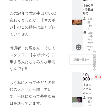
（S）身
ズルム
【600円
丈65 身
ケ直樹
×10枚綴
幅49 肩
&His
この24年で世の中はだいぶ
りのド
幅 42 袖
unlucky
リンク
丈19
friends
支援
変わりましたが、【ネガポ
チケッ
（M）
者：
ウォー
ト(フー
身丈69
185
ジ】のこの精神は全くブレ
ラス ＊
ドにも
人
身幅52
お受け
使用可
肩幅46
お届
ていません。
取り
能)】 ＊
け予
袖丈20
は、郵
【使用
定：
（L）身
送もし
2020
期限】
丈73 身
くは店
年07
出演者、お客さん、そして
2021年
幅55 肩
舗での
こ
月
12月末
の
幅 50 袖
受け取
リ
スタッフ、【ネガポジ】に
日。 ＊
タ
丈22
りの選
ー
お受け
ン
詳細を見る
（XL）
択が可
集まる人たちはみんな最高
を
取り
選
身丈77
能です
択
は、郵
す
身幅58
なんです!!
ので、
る
送もし
肩幅54
支援時
10,
くは店
袖丈24
にご選
残り2
000
舗での
＊カ
円
択くだ
もう私にとって子どもの世
受け取
ラー
さい。
【メシ
りの選
（白・
アと人
代の人たちが活躍してい
択が可
黒・グ
人の北
能です
レー・
て、一緒になって夢中な毎
山(きっ
ので、
緑）の
支援
さん)が
支援時
者：
選択が
日を送っています。
貴方の
にご選
1人
可能で