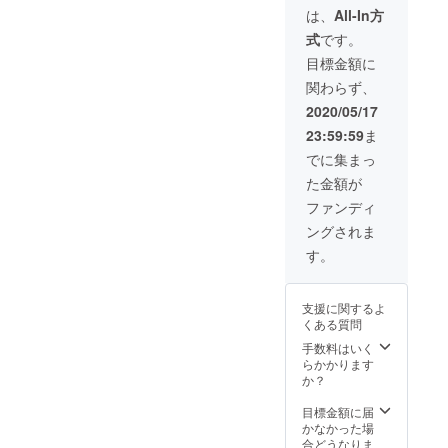
名物、
は、
All-In方
山崎ゴ
式
です。
ローの
貴重な
目標金額に
お説教
関わらず、
を受け
ること
2020/05/17
ができ
23:59:59
ま
ます。
お説教
でに集まっ
された
た金額が
方は音
楽性が
ファンディ
さらに
ングされま
よくな
ること
す。
間違い
なし！
＊本気
支援に関するよ
で説教
くある質問
しても
らいた
手数料はいく
い方限
らかかります
定とな
か？
りま
す。 ＊
目標金額に届
日程は
かなかった場
後日相
合どうなりま