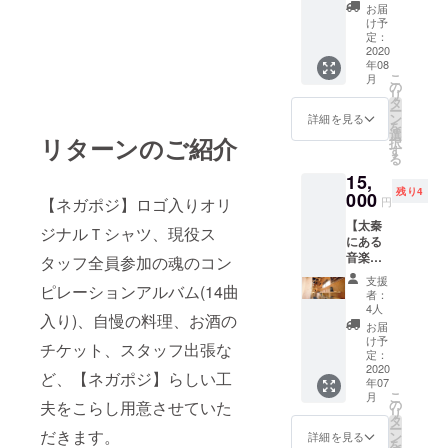
家の晩
択くだ
お届
すの
ご飯を
さい。
け予
で、支
持って
定：
援時に
来てく
2020
ご選択
年08
れる権
くださ
こ
月
】 ★大
の
い。 ＊
リ
好評で
タ
サイズ
ー
即完売
ン
詳細を見る
（XS・
を
したの
選
S・Ｍ・
リターンのご紹介
択
でリ
す
L・
る
ターン
XL）の
15,
枠を増
選択が
残り4
やしま
000
円
【ネガポジ】ロゴ入りオリ
可能で
した。
すの
【太秦
＊日程
ジナルＴシャツ、現役ス
で、支
にある
要相
援時に
音楽を
談、交
タッフ全員参加の魂のコン
ご選択
コンセ
通費、
支援
くださ
プトに
ピレーションアルバム(14曲
材料費
者：
い。 ＊
したゲ
別途。
4人
お受け
入り)、自慢の料理、お酒の
ストハ
お届
取り
ウス
け予
は、郵
チケット、スタッフ出張な
『オト
定：
送もし
ヤドイ
2020
ど、【ネガポジ】らしい工
くは店
年07
クハ』
舗での
こ
月
の一棟
の
夫をこらし用意させていた
受け取
リ
貸し切
タ
りの選
ー
り１日
だきます。
ン
詳細を見る
択が可
を