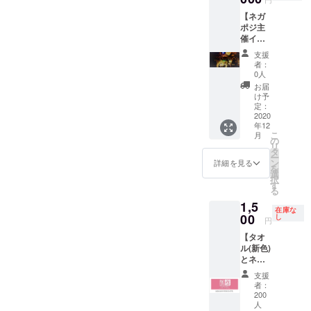
かりま
る場合
【ネガ
せん。
は別日
ポジ主
今回ご
程をお
催イベ
支援頂
願いす
ント≪
いたお
る場合
支援
ジャイ
金でネ
はござ
者：
アント
ガポジ
いま
0人
シリー
にDJ機
す。) ＊
お届
ズ≫永
材を導
【キャ
け予
久フ
入しま
定：
パシ
リーパ
2020
す。復
ティ】
年12
ス 1
活後の
座り50
こ
月
枚】 毎
ネガポ
の
名・ス
リ
年12月
ジで、
タ
タン
ー
に行わ
DJイベ
ン
ディン
詳細を見る
を
れる
ントを
選
グ90名
択
『年末
盛り上
す
となり
る
恒例
げてい
ます。
1,5
ジャイ
きたい
＊ネガ
在庫な
アント
00
方にオ
し
ポジま
円
シリー
ススメ
での交
【タオ
ズ』の
です。
通費や
ル(新色)
入場料
＊【日
宿泊費
とネガ
が永久
程】
はご負
ポジス
に無料
2021年
担くだ
支援
テッ
になり
12月末
さいま
者：
カー1枚
ます。
日まで
200
せ。 ＊
セッ
入場料
人
のお好
音響、