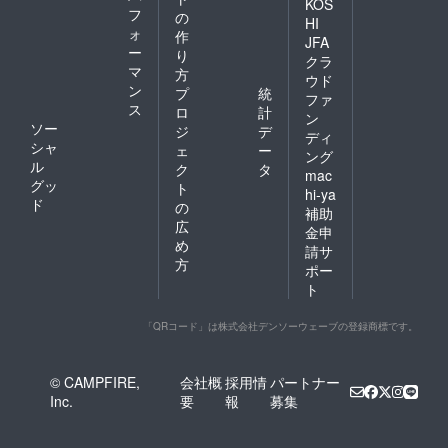
KOS
フ
の
HI
ォ
作
JFA
ー
り
クラ
マ
方
ウド
ン
プ
統
ファ
ス
ロ
計
ン
ソー
ジ
デ
ディ
シャ
ェ
ー
ング
ル
ク
タ
mac
グッ
ト
hi-ya
ド
の
補助
広
金申
め
請サ
方
ポー
ト
「QRコード」は株式会社デンソーウェーブの登録商標です。
© CAMPFIRE,
会社概
採用情
パートナー
Inc.
要
報
募集