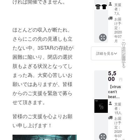
ければ開催できません。
袖Tシャ
さい。
支援
ツ
・サイ
者：
Design
ズ展開
7人
ed by :
M / L /
お届
HEXVOI
XL /
け予
D ・カ
XXL ※支
定：
ほとんどの収入が断たれ、
ラー展
2020
援時に
年07
開 ブ
ご希望
さらにこの先の見通しも立
こ
月
ラック
のサイ
の
リ
たない中、3STARの存続が
・サイ
ズをお
タ
ー
ズ展開
選びく
ン
詳細を見る
を
困難に陥いり、閉店の選択
M / L /
ださ
選
択
XL /
い。 *郵
す
肢もよぎる状況となってし
る
XXL ※支
送のみ
5,5
援時に
のお届
まった為、大変心苦しいお
ご希望
00
けにな
円
のサイ
ります
願いではありますが、皆様
【virus
ズをお
(送料込
can't
選びく
からのご支援を緊急で募ら
み)。
beat
ださ
せて頂きます。
music
い。 *郵
支援
謎の生
送のみ
者：
物】半
のお届
15人
皆様のご支援を心よりお願
袖Tシャ
けにな
お届
ツ
ります
け予
い申し上げます！
Design
(送料込
定：
ed by :
2020
み)。
年07
ANARC
月