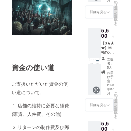
こ
HY
の
リ
STONE
タ
ー
Maki ・
ン
詳細を見る
を
カラー
選
択
展開 ホ
す
る
ワイト /
5,5
ブラッ
ク 支援
00
円
時にご
【S★★
希望の
★】半
カラー
袖Tシャ
タイプ
ツ
をお選
支援
Design
びくだ
者：
資金の使い道
ed by :
さい。
5人
SILHOU
・サイ
お届
ETTE
ズ展開
け予
FROM
M / L /
定：
ご支援いただいた資金の使
THE
2020
XL /
年07
SKYLIT
XXL ※支
い道について、
こ
月
kou ・
援時に
の
リ
カラー
ご希望
タ
ー
展開
のサイ
ン
１.店舗の維持に必要な経費
詳細を見る
を
WHITE
ズをお
選
択
・サイ
(家賃、人件費、その他)
選びく
す
る
ズ展開
ださ
5,5
M / L /
い。 *郵
２.リターンの制作費及び郵
XL /
00
送のみ
円