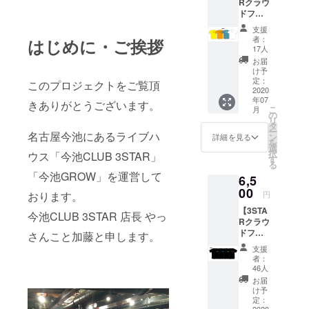
Rクラウ
ツデザ
有効期
ドファ
インで
限：初
ンディ
す。 ・
回ご利
支援
ング完
カラー
用時よ
者：
はじめに・ご挨拶
全限定
展開 ブ
り1年間
17人
ロゴTee
ラック /
有効。
お届
シリー
ホワイ
け予
ズ"SUR
ト / ク
定：
このプロジェクトをご覧頂
VIVE"】
2020
リーム /
年07
半袖T
オレン
きありがとうございます。
こ
月
シャツ
ジ 支援
の
リ
Design
時にご
タ
ー
ed by :
名古屋今池にあるライブハ
希望の
ン
詳細を見る
を
3STAR
カラー
選
択
ウス「今池CLUB 3STAR」
協力
タイプ
す
る
アー
をお選
「今池GROW」を運営して
6,5
ティス
びくだ
ト全組
00
さい。
円
おります。
のロゴ
・サイ
【3STA
をバッ
ズ展開
今池CLUB 3STAR 店長 やっ
Rクラウ
クプリ
M / L /
ドファ
ントに
さんこと加藤と申します。
XL /
ンディ
デザイ
XXL ※支
支援
ング完
ン！ 胸
援時に
者：
全限定
には
ご希望
46人
ロゴTee
「SUR
のサイ
お届
シリー
VIVE」
ズをお
け予
ズ"STA
のワン
定：
選びく
2020