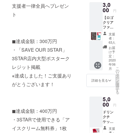
3,0
トメ
支援者一律全員へプレゼン
ニュー
00
円
は除く
ト
【ロゴ
※全ての
クリア
300円ア
ファイ
イスク
ル /
リーム
支援
3STAR
でご利
者：
◼達成金額：300万円
&GRO
用頂け
63人
Wパス
ます。
お届
・「SAVE OUR 3STAR」
シー
※有効期
け予
ル】の
限：初
定：
3STAR店内大型ポスターク
セット
2020
回ご利
年06
＊支援
用時よ
レジット掲載
こ
月
時に
り1年間
の
リ
『備考
※達成しました！ご支援あり
有効。
タ
ー
欄』に
ン
詳細を見る
を
がとうございます！
掲載希
選
択
望のお
す
る
名前を
5,0
ご記入
下さ
00
円
い、第
◼達成金額：400万円
ドリン
３者を
クチ
特定す
・3STARで使用できる「ア
ケット
る内容
10杯先
や公序
イスクリーム無料券」1枚
支援
払い
良俗に
者：