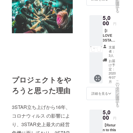
ります
を
ラック
トの想
選
展開 M /
イプを
(送料込
択
x ホワ
いを乗
す
L / XL /
お選び
み)。
る
イト / ホ
せた、
XXL ※支
くださ
5,0
ワイト /
もう2度
援時に
い。 ・
ブラッ
00
と手に
ご希望
サイズ
円
ク x
入らな
のサイ
展開 M /
【I
レッド
い限定T
ズをお
L / XL /
LOVE
支援時
シャツ
選びく
XXL ※支
3STAR
にご希
になり
ださ
援時に
〜
望のカ
ます。
い。 *郵
ご希望
支援
NOTHI
ラータ
・カ
送のみ
者：
のサイ
NG TO
イプを
ラー展
3人
のお届
ズをお
DECLA
お選び
開 ヒヤ
けにな
お届
選びく
RE〜】
くださ
シンス
け予
ります
ださ
半袖T
い。 ・
定：
ブルー /
(送料込
い。 *郵
シャツ
2020
サイズ
アッ
み)。
送のみ
プロジェクトをや
年07
Design
展開 M /
シュグ
のお届
こ
月
ed by :
L / XL /
の
レー / ブ
けにな
リ
NOTHI
ろうと思った理由
XXL ※支
タ
ラック /
ります
ー
NG TO
援時に
ン
ホワイ
詳細を見る
(送料込
を
DECLA
ご希望
選
ト 支援
み)。
択
RE シン
のサイ
す
時にご
る
3STAR立ち上げから16年、
プルに
ズをお
希望の
5,0
アイラ
選びく
カラー
コロナウィルス の影響によ
ブス
00
ださ
タイプ
円
リース
い。 *郵
をお選
り、3STAR史上最大の経営
【Retur
ター！
送のみ
びくだ
n to this
！！ ・
のお届
さい。
危機に面しており、3STAR