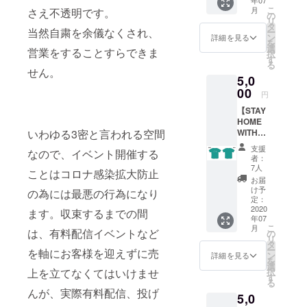
JACKE
選びく
(送料込
こ
月
さえ不透明です。
T ・カ
ださ
の
み)。
リ
ラー展
い。 *郵
タ
当然自粛を余儀なくされ、
ー
開 ピン
送のみ
ン
詳細を見る
を
ク ・サ
のお届
選
営業をすることすらできま
択
イズ展
けにな
す
る
開 M / L
ります
せん。
5,0
/ XL /
(送料込
XXL ※支
00
み)。
円
援時に
【STAY
ご希望
HOME
のサイ
WITH
いわゆる3密と言われる空間
ズをお
MUSIC
選びく
支援
なので、イベント開催する
TEE】
ださ
者：
半袖T
い。 *郵
7人
ことはコロナ感染拡大防止
シャツ
送のみ
お届
Design
のお届
け予
の為には最悪の行為になり
ed by :
けにな
定：
sylph
2020
ります
ます。収束するまでの間
年07
emew
(送料込
こ
月
「お酒
は、有料配信イベントなど
み)。
の
リ
と音楽
タ
ー
を軸にお客様を迎えずに売
があれ
ン
詳細を見る
を
ば家に
選
択
上を立てなくてはいけませ
入れる
す
る
よね」
んが、実際有料配信、投げ
5,0
ふわっ