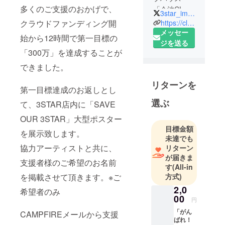
多くのご支援のおかげで、
「今池CLUB
3star_imaike
3STAR」
https://club3star.com/imaike/indexImaike.php
クラウドファンディング開
地元若手バ
メッセー
始から12時間で第一目標の
ンド〜国内
ジを送る
「300万」を達成することが
外メジャー
アーティス
できました。
トまで様々
リターンを
なバンドや
第一目標達成のお返しとし
アイドルの
選ぶ
て、3STAR店内に「SAVE
イベントを
OUR 3STAR」大型ポスター
開催してい
目標金額
る。
を展示致します。
未達でも
協力アーティストと共に、
リターン
が届きま
支援者様のご希望のお名前
す
(All-in
方式)
を掲載させて頂きます。※ご
2,0
希望者のみ
00
円
「がん
CAMPFIREメールから支援
ばれ！