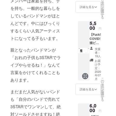
メンバーは家庭を持ち、子
リ
A
い。 *郵
タ
ー
Barking
送のみ
ン
詳細を見る
を持ち、一般的な暮らしを
を
Dog
のお届
選
択
Never
けにな
す
しているバンドマンがほと
る
Bites ・
ります
5,5
カラー
んどです。中にはびっくり
(送料込
展開 ブ
00
み)。
円
するくらい人気アーティス
ラック /
【Fuck!
ホワイ
トになってる子もいます。
COVID!
ト 支援
猫ビー
時にご
ルTee】
希望の
支援
親となったバンドマンが
半袖T
カラー
者：
シャツ
タイプ
19人
「おれの子供も3STARでラ
Design
をお選
お届
ed by :
びくだ
イブやらせるね！」なんて
け予
CANTO
さい。
定：
Y
2020
言葉をかけてくれることも
・サイ
年07
CANTO
ズ展開
こ
月
あります。
Yといえ
M / L /
の
リ
ば酒！
XL /
タ
ー
インパ
XXL ※支
ン
詳細を見る
まだまだ人気がないバンド
を
クト大
援時に
選
択
のクラ
ご希望
す
も「自分のバンドで売れて
る
ウド
のサイ
6,0
ファン
ズをお
3STARでワンマンして、絶
ディン
00
選びく
円
グ限定
対ソールドさせますね！絶
ださ