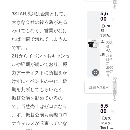
択
ズ展開
送のみ
す
る
M / L /
のお届
5,5
XL /
3STAR系列は企業として、
けにな
XXL ※支
00
ります
円
大きな会社の後ろ盾がある
援時に
(送料込
【UNIT
ご希望
み)。
わけでもなく、営業がなけ
E!
のサイ
3STAR
ズをお
れば一瞬で潰れてしまうん
Tee】半
選びく
支援
袖Tシャ
ださ
者：
です。。
ツ
い。 *郵
4人
Design
送のみ
2月からイベントもキャンセ
お届
ed by :
のお届
け予
TAKE
ルや延期が続いており、極
けにな
定：
MIND'S
2020
ります
年07
力アーティストに負担をか
PLACE
(送料込
こ
月
・カ
み)。
の
リ
けずにイベントの中止、延
ラー展
タ
ー
開 ブ
ン
詳細を見る
期を判断してもらいたく、
を
ラック /
選
択
ホワイ
す
振替公演を勧めているの
る
ト 支援
5,5
時にご
で、当然売上はゼロになり
希望の
00
円
ます。振替公演も実際コロ
カラー
【ガス
タイプ
ナウィルスが収束していな
マスク
をお選
Tee】半
びくだ