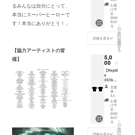
ド / シア
のサイ
リー
・カ
※バック
るみんなは自分にとって、
ン / ミン
お届
ズをお
ズ"Pap
ラー展
プリン
け予
トグ
選びく
er
開 ブ
定：
本当にスーパーヒーローで
トのロ
リーン /
ださ
Airplan
2020
ラック
ゴ部分
マゼン
い。 *郵
年07
す！本当にありがとう！」
e"】半
x ホワ
は前面
タ 支援
送のみ
こ
月
袖Tシャ
イトプ
の
プリン
時にご
のお届
リ
ツ
リント /
タ
トと同
希望の
けにな
ー
Design
ブラッ
ン
カラー
詳細を見る
カラー
ります
を
ed by :
ク x マ
選
になり
タイプ
(送料込
択
3STAR
スター
す
ます。
をお選
み)。
【協力アーティストの皆
る
協力
ドイエ
・カ
びくだ
5,0
アー
ロープ
ラー展
さい。
様】
ティス
00
リント /
開 ブ
・サイ
円
ト全組
ホワイ
ラック
ズ展開
【Reptil
のロゴ
ト x ブ
x グ
M / L /
e
をバッ
ラック
レー / ブ
XL /
3STAR
クプリ
プリン
ラック
XXL ※支
ロゴも
ントに
トの3型
x ホワ
援時に
支援
ろパク
デザイ
展開 支
イト /
者：
ご希望
リTee】
ン！ 胸
援時に
3人
チャ
のサイ
半袖T
には
ご希望
コール
お届
ズをお
シャツ
「紙飛
のカ
け予
グレー
選びく
Design
行機」
定：
ラータ
x ブ
ださ
ed by :
2020
のワン
イプを
ラック
い。 *郵
年07
Reptile
ポイン
お選び
支援時
送のみ
こ
月
・カ
ト！
の
くださ
にご希
のお届
リ
ラー展
アー
タ
い。 ・
望のカ
けにな
ー
開 ブ
ティス
ン
サイズ
詳細を見る
ラータ