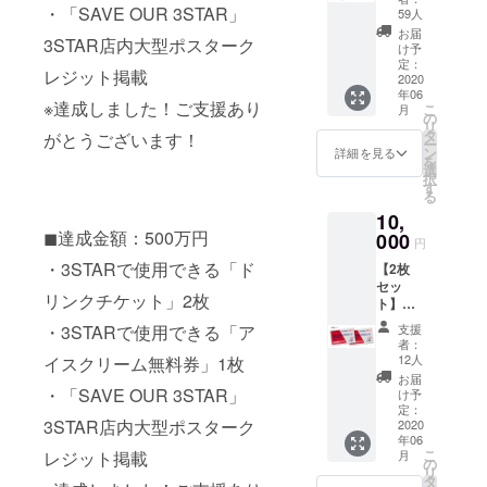
カード
・「SAVE OUR 3STAR」
反する
59人
「NOM
もの、
お届
3STAR店内大型ポスターク
ONYA
長すぎ
け予
」(のも
るもの
定：
レジット掲載
にゃ)
2020
などは
年06
※3STA
掲載を
※達成しました！ご支援あり
こ
月
Rバーカ
お断り
の
リ
ウン
する可
タ
がとうございます！
ー
ターに
能性が
ン
詳細を見る
を
て使用
御座い
選
択
可能。
ます、
す
る
※全ての
その際
10,
ドリン
は
◼達成金額：500万円
クメ
000
CAMPF
円
ニュー
IREユー
・3STARで使用できる「ド
【2枚
でご利
ザーID
セッ
用頂け
を掲載
リンクチケット」2枚
ト】ド
ます。
させて
リンク
※全てソ
頂きま
支援
・3STARで使用できる「ア
チケッ
フトド
す。
者：
ト10杯
リンク
12人
イスクリーム無料券」1枚
先払い
の場
お届
カード
合、20
・「SAVE OUR 3STAR」
け予
「NOM
杯分ご
定：
3STAR店内大型ポスターク
ONYA
2020
利用頂
年06
」(のも
けま
こ
月
レジット掲載
にゃ)
す。 ※
の
リ
※3STA
入場時
タ