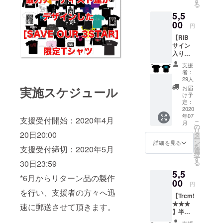
す
る
展開 ブ
い。 *郵
5,5
ラック /
送のみ
ホワイ
00
のお届
円
ト 支援
けにな
【RIB
時にご
ります
サイン
希望の
(送料込
入り】
カラー
み)。
半袖T
タイプ
支援
シャツ
をお選
者：
Design
びくだ
29人
ed by :
さい。
お届
実施スケジュール
RED in
・サイ
け予
BLUE
ズ展開
定：
バック
2020
M / L /
年07
プリン
XL /
支援受付開始：2020年4月
こ
月
トには
XXL ※支
の
リ
RED in
20日20:00
援時に
タ
ー
BLUEの
ご希望
ン
詳細を見る
を
支援受付締切：2020年5月
ロゴ&サ
のサイ
選
択
インが
ズをお
す
る
30日23:59
プリン
選びく
5,5
トされ
ださ
*6月からリターン品の製作
胸には
00
い。 *郵
円
３つ星
送のみ
を行い、支援者の方々へ迅
【Trcm!
のワン
のお届
★★★
ポイン
けにな
速に郵送させて頂きます。
】半袖T
トがか
ります
シャツ
わいい1
(送料込
支援