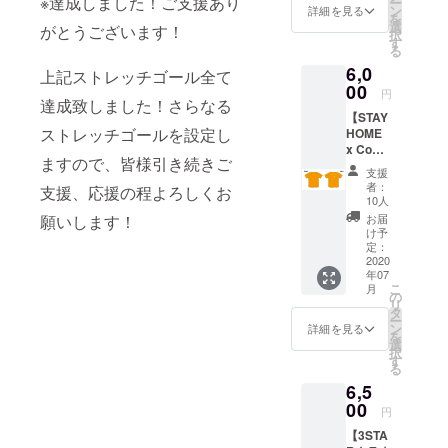
※達成しました！ご支援あり
ー
Rバーカ
のドリ
ン
詳細を見る
を
ウン
ンク代
選
がとうございます！
択
ターに
にはご
す
る
て使用
使用で
6,0
可能。
きませ
上記ストレッチゴール全て
※全ての
00
ん。 ※
円
ドリン
達成致しました！さらなる
有効期
【STAY
クメ
限：初
ストレッチゴールを設定し
HOME
ニュー
回ご利
x Come
でご利
用時よ
ますので、皆様引き続きご
Back
用頂け
り1年間
支援
Soon...
ます。
有効。
者：
支援、応援の程よろしくお
】半袖T
※全てソ
10人
シャツ
フトド
お届
願いします！
Design
リンク
け予
ed by :
の場
定：
3STAR
2020
合、20
年07
STAFF
杯分ご
こ
月
「家に
利用頂
の
リ
いて
けま
タ
ー
ね！で
す。 ※
ン
詳細を見る
を
もまた
入場時
選
択
3STAR
のドリ
す
る
に帰っ
ンク代
6,5
てきて
にはご
ね...】と
00
使用で
円
哀愁漂
きませ
【3STA
うTシャ
ん。 ※