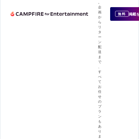
。
企
画
掲載
無料
か
ら
リ
タ
ー
ン
配
送
ま
で
、
す
べ
て
お
任
せ
の
プ
ラ
ン
も
あ
り
ま