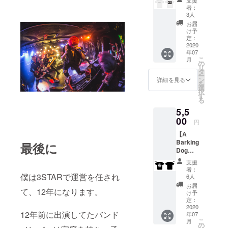
Design
枚 ・カ
み)。
者：
ed by :
ラー展
3人
トラケ
開 ブ
お届
ミスト
ラック
け予
・カ
・サイ
定：
ラー展
2020
ズ展開
年07
開 ホワ
M / L /
こ
月
イト / ラ
XL /
の
リ
イトグ
XXL ※支
タ
ー
レー 支
援時に
ン
詳細を見る
を
援時に
ご希望
選
択
ご希望
のサイ
す
る
のカ
ズをお
5,5
ラータ
選びく
イプを
00
ださ
円
お選び
い。 *郵
【A
くださ
送のみ
Barking
い。 ・
のお届
最後に
Dog
サイズ
けにな
Never
展開 M /
ります
支援
Bites x
L / XL /
(送料込
者：
3STAR
XXL ※支
僕は3STARで運営を任され
み)。
6人
「3DO
援時に
お届
て、12年になります。
G」】半
ご希望
け予
袖Tシャ
のサイ
定：
ツ
2020
ズをお
12年前に出演してたバンド
年07
Design
選びく
こ
月
ed by :
ださ
の