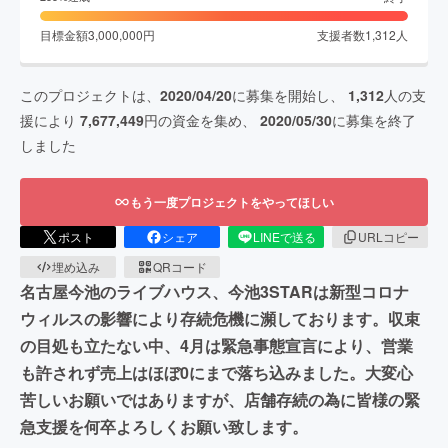
目標金額
3,000,000
円
支援者数
1,312
人
このプロジェクトは、
2020/04/20
に募集を開始し、
1,312
人の支
援により
7,677,449
円の資金を集め、
2020/05/30
に募集を終了
しました
もう一度プロジェクトをやってほしい
ポスト
シェア
LINEで送る
URLコピー
埋め込み
QRコード
名古屋今池のライブハウス、今池3STARは新型コロナ
ウィルスの影響により存続危機に瀕しております。収束
の目処も立たない中、4月は緊急事態宣言により、営業
も許されず売上はほぼ0にまで落ち込みました。大変心
苦しいお願いではありますが、店舗存続の為に皆様の緊
急支援を何卒よろしくお願い致します。