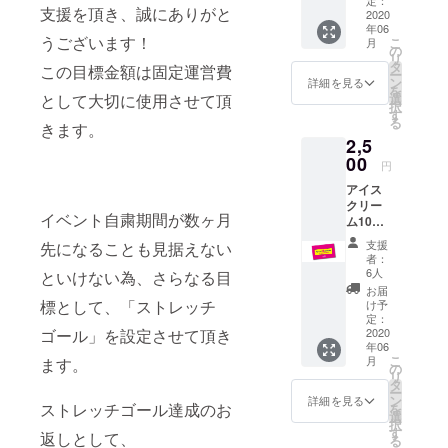
・ご支
をして
支援を頂き、誠にありがと
2020
援時、
いただ
年06
備考欄
く際に
うございます！
こ
月
にお好
の
『上乗
リ
きな
タ
せ支
この目標金額は固定運営費
ー
アー
ン
詳細を見る
援』を
を
ティス
選
として大切に使用させて頂
するこ
択
ト名1組
す
とがで
る
きます。
ご記入
きま
2,5
くださ
す。 お
00
い。 ※
気持ち
円
ご記入
で構い
アイス
がない
ませ
クリー
場合支
ん！リ
イベント自粛期間が数ヶ月
ム10個
援がで
ターン
先払い
きませ
の額に
支援
先になることも見据えない
カード
んので
者：
上乗せ
「スリ
ご注意
6人
といけない為、さらなる目
して、
スター
くださ
お届
ご支援
アイス
標として、「ストレッチ
い。 *郵
け予
頂けま
クリー
定：
送のみ
すと幸
ム」
2020
ゴール」を設定させて頂き
のお届
いで
年06
※3STA
けにな
す。
こ
月
ます。
Rバーカ
の
ります
リ
ウン
タ
(送料込
ー
ターに
ン
み)。
詳細を見る
ストレッチゴール達成のお
を
て使用
選
択
可能。
す
返しとして、
る
※フロー