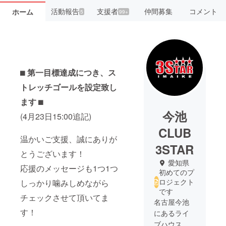
活動報告
支援者
仲間募集
コメント
ホーム
5
99+
⬛︎
第一目標達成につき、ス
トレッチゴールを設定致し
ます
⬛︎
今池
(4月23日15:00追記)
CLUB
温かいご支援、誠にありが
3STAR
とうございます！
愛知県
応援のメッセージも1つ1つ
初めてのプ
ロジェクト
しっかり噛みしめながら
です
チェックさせて頂いてま
名古屋今池
す！
にあるライ
ブハウス