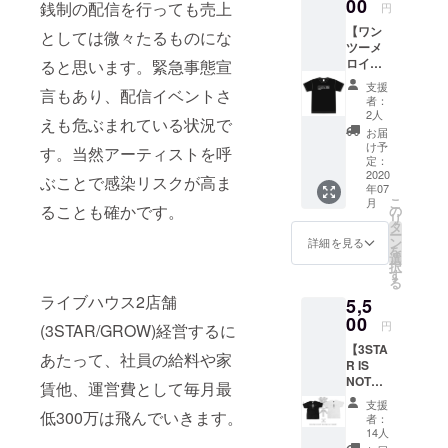
とした
00
銭制の配信を行っても売上
円
デザイ
【ワン
ンの
としては微々たるものにな
ツーメ
3STAR
ロイッ
ると思います。緊急事態宣
クラウ
ク】半
ドファ
支援
言もあり、配信イベントさ
袖Tシャ
ンディ
者：
ツ
ング限
2人
えも危ぶまれている状況で
Design
定Tシャ
お届
ed by :
ツ ・カ
け予
す。当然アーティストを呼
KIRAN
ラー展
定：
A ・カ
2020
開 ホワ
ぶことで感染リスクが高ま
年07
ラー展
イト / ク
こ
月
開 ブ
リーム /
ることも確かです。
の
リ
ラック
ナイル
タ
ー
・サイ
グリー
ン
詳細を見る
を
ズ展開
ン 支援
選
択
M / L /
時にご
す
る
XL /
希望の
ライブハウス2店舗
5,5
XXL ※支
カラー
援時に
00
タイプ
円
(3STAR/GROW)経営するに
ご希望
をお選
【3STA
のサイ
びくだ
あたって、社員の給料や家
R IS
ズをお
さい。
NOT
選びく
・サイ
賃他、運営費として毎月最
THE
ださ
ズ展開
支援
END】
い。 *郵
低300万は飛んでいきます。
M / L /
者：
半袖T
送のみ
XL /
14人
シャツ
のお届