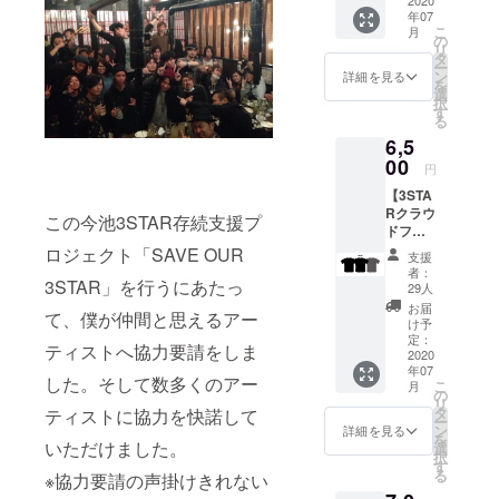
Y
ポイン
ださ
年07
ALIVE"
ト！
い。 *郵
こ
月
】半袖T
アー
の
送のみ
リ
シャツ
ティス
タ
のお届
ー
Design
トの想
ン
けにな
詳細を見る
を
ed by :
いを乗
選
ります
択
3STAR
せた、
す
(送料込
る
協力
もう2度
み)。
6,5
アー
と手に
ティス
00
入らな
円
ト全組
い限定T
【3STA
のロゴ
シャツ
Rクラウ
をバッ
になり
この今池3STAR存続支援プ
ドファ
クプリ
ます。
ンディ
ントに
ロジェクト「SAVE OUR
※各T
支援
ング完
デザイ
シャツ
者：
全限定
3STAR」を行うにあたっ
ン！ 胸
カラー
29人
ロゴTee
には
にバッ
お届
て、僕が仲間と思えるアー
シリー
「STAY
クプリ
け予
ズ"MO
ALIVE
定：
ントデ
ティストへ協力要請をしま
ON"】
2020
」のワ
ザイン
年07
半袖T
ンポイ
が入り
した。そして数多くのアー
こ
月
シャツ
ント！
の
ます。
リ
Design
アー
タ
※バック
ティストに協力を快諾して
ー
ed by :
ティス
ン
プリン
詳細を見る
を
3STAR
いただけました。
トの想
選
トのロ
択
83 協力
いを乗
す
ゴ部分
る
※協力要請の声掛けきれない
アー
せた、
は前面
ティス