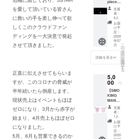
place】
カラー
けにな
・サイ
半袖T
展開 ブ
ります
を愛して頂いている皆さん
ズ展開
支援
シャツ
ラック /
(送料込
M / L /
者：
Design
ホワイ
に救いの手を差し伸べて欲
み)。
4人
XL /
ed by :
ト 支援
XXL ※支
お届
しくこのクラウドファン
R.O.S
時にご
け予
援時に
・カ
希望の
定：
ご希望
ディングを一大決意で発起
ラー展
2020
カラー
のサイ
年07
開 ブ
タイプ
ズをお
させて頂きました。
こ
月
ラック /
をお選
の
選びく
リ
ホワイ
びくだ
タ
ださ
ー
ト 支援
さい。
ン
詳細を見る
い。 *郵
を
時にご
・サイ
選
送のみ
択
希望の
ズ展開
す
のお届
る
カラー
M / L /
正直に伝えさせてもらいま
けにな
5,0
タイプ
XL /
ります
をお選
すが、このコロナの脅威が
00
XXL ※支
(送料込
円
びくだ
援時に
み)。
半年続いたら倒産します。
【SMO
さい。
ご希望
KING
・サイ
のサイ
現状売上はイベントもほぼ
MAN
ズ展開
ズをお
TEE】
M / L /
選びく
支援
ゼロになり、3月から赤字が
半袖T
XL /
ださ
者：
シャツ
XXL ※支
い。 *郵
1人
始まり、4月売上もほぼゼロ
Design
援時に
送のみ
お届
ed by :
ご希望
になりました。
のお届
け予
SUMME
のサイ
定：
けにな
R
2020
5月、6月も営業できるのか
ズをお
ります
年07