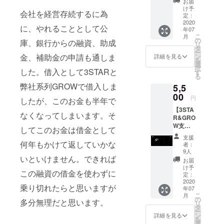
XXL ※支
お届
Design
けにな
援時に
け予
会社を経営存続するに為
ed by :
ります
定：
ご希望
THE
2020
(送料込
のサイ
に、やれることとして公
年07
END ・
み)。
ズをお
こ
月
カラー
の
選びく
庫、銀行からの融資、助成
リ
展開 ブ
タ
ださ
ー
ラック /
ン
金、補助金の申請も通しま
い。 *郵
詳細を見る
を
ホワイ
選
送のみ
択
ト 支援
した。借入として3STARと
す
のお届
る
時にご
けにな
弊社系列GROWで借入しま
5,5
希望の
ります
カラー
00
(送料込
円
したが、このお金も半年で
タイプ
み)。
【3STA
をお選
なくなってしまいます。そ
R&GRO
びくだ
W支援
さい。
してこのお金は借金として
ナース
・サイ
支援
Tee】半
ズ展開
何年もかけて返していかな
者：
袖Tシャ
M / L /
9人
ツ
いといけません。できれば
XL /
お届
Design
XXL ※支
け予
この融資の借金を使わずに
ed by :
援時に
定：
Dicentr
2020
ご希望
乗り切れたらと思いますが
年07
a ・カ
のサイ
こ
月
ラー展
ズをお
の
多分無理だと思います。
リ
開 ブ
選びく
タ
ー
ラック
ださ
ン
詳細を見る
を
・サイ
い。 *郵
選