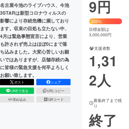
9
円
名古屋今池のライブハウス、今池
まちづくり・地域活性化
3STARは新型コロナウィルスの
影響により存続危機に瀕しており
255%
ます。収束の目処も立たない中、
CAMPFIRE for Social Good
CAMPFIRE Creation
目標金額は
3,000,000円
4月は緊急事態宣言により、営業
CAMPFIREふるさと納税
machi-ya
コミュニティ
も許されず売上はほぼ0にまで落
支援者数
ち込みました。大変心苦しいお願
1,31
いではありますが、店舗存続の為
に皆様の緊急支援を何卒よろしく
2
人
お願い致します。
ポスト
シェア
LINEで送る
URLコピー
埋め込み
QRコード
募集終了まで残
り
終了