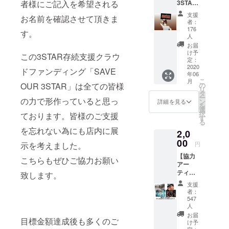
3STAR
者様にご記入を希望される
コー
支援
お名前を確認させて頂きま
ス」 ・
者：
お礼の
176
す。
メッ
人
セージ
お届
メール
け予
この3STAR存続支援クラウ
純粋に
定：
2020
ご支援
ドファンディング「SAVE
年06
下さる
こ
月
方は、
の
OUR 3STAR」は全ての皆様
リ
こちら
タ
ー
の力で形作っていると思っ
をお願
ン
詳細を見る
を
い致し
選
択
ております。皆様のご支援
ます。
す
る
3STAR
を忘れない為にも店内に展
2,0
店長83
00
から御
円
示を考えました。
礼の
【協力
メッ
こちらもぜひご協力お願い
アー
セージ
ティス
致します。
をお送
トサイ
り致し
支援
ン&コメ
ます。
者：
ント入
※各リ
547
りポス
人
ターン
トカー
内容で
お届
目標金額達成後も多くのご
ド1枚】
け予
ご支援
定：