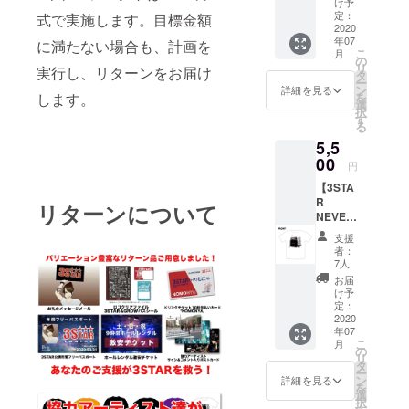
L / XL /
け予
LASTG
XXL ※支
定：
式で実施します。目標金額
ASP ・
2020
援時に
年07
カラー
に満たない場合も、計画を
ご希望
こ
月
展開 ブ
のサイ
の
リ
実行し、リターンをお届け
ラックx
ズをお
タ
ー
ピンク /
選びく
ン
詳細を見る
を
します。
ブラッ
ださ
選
択
クxホワ
い。 *郵
す
る
イト / ホ
送のみ
5,5
ワイト
のお届
支援時
00
けにな
円
にご希
ります
【3STA
望のカ
(送料込
R
ラータ
み)
リターンについて
NEVER
イプを
DIE!!】
お選び
支援
半袖T
くださ
者：
シャツ
い。 ・
7人
Design
サイズ
お届
ed by :
展開 M /
け予
COUNT
L / XL /
定：
ERCLO
2020
XXL ※支
年07
CKWIS
援時に
こ
月
E か
ご希望
の
リ
つぅ ・
のサイ
タ
ー
ボ
ズをお
ン
詳細を見る
を
ディー
選びく
選
択
カラー
ださ