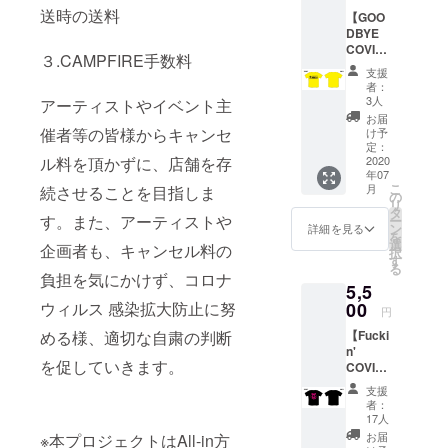
XXL ※支
のお届
送時の送料
【GOO
援時に
けにな
DBYE
ご希望
ります
COVID-
のサイ
(送料込
３.CAMPFIRE手数料
19】半
ズをお
み)。
支援
袖Tシャ
選びく
者：
ツ
ださ
3人
アーティストやイベント主
Design
い。 *郵
お届
ed by :
送のみ
催者等の皆様からキャンセ
け予
Goodby
のお届
定：
e
2020
ル料を頂かずに、店舗を存
けにな
年07
Mozart
ります
こ
月
続させることを目指しま
・カ
(送料込
の
リ
ラー展
み)。
タ
す。また、アーティストや
ー
開 ブ
ン
詳細を見る
を
ラック /
選
企画者も、キャンセル料の
択
イエ
す
る
ロー 支
負担を気にかけず、コロナ
5,5
援時に
ご希望
00
ウィルス 感染拡大防止に努
円
のカ
【Fucki
める様、適切な自粛の判断
ラータ
n'
イプを
を促していきます。
COVID-
お選び
19】半
くださ
支援
袖Tシャ
い。 ・
者：
ツ
サイズ
17人
Design
展開 M /
お届
※本プロジェクトはAll-in方
ed by :