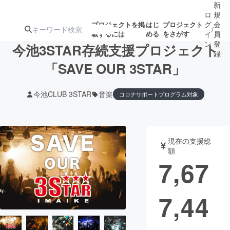
新
ロ
規
グ
会
プロジェクトを掲
はじ
プロジェクト
/
載するには
める
をさがす
イ
員
ン
登
今池3STAR存続支援プロジェクト
録
「SAVE OUR 3STAR」
人気のプロ
注目のリ
注目の新着プロ
募集終了が近いプ
もうすぐ公開
今池CLUB 3STAR
音楽
コロナサポートプログラム対象
ジェクト
ターン
ジェクト
ロジェクト
されます
アート・写真
音楽
現在の支援総
額
7,67
テクノロジー・ガジェット
ゲーム・サ
映像・映画
書籍・雑誌
7,44
ビジネス・起業
チャレンジ