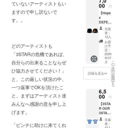
7,0
もう2度
プリン
ていないアーティストもい
ト全組
00
と手に
トと同
円
のロゴ
入らな
カラー
ますので申し訳ないで
【Hope
をバッ
い限定T
になり
x
クプリ
シャツ
ます。
す。。
DEFEN
ントに
になり
・カ
D OUR
デザイ
ます。
ラー展
支援
PLACE
ン！ 胸
※バック
開 イエ
者：
】長袖T
には思
プリン
12人
ロー / オ
シャツ
いやり
トのロ
レンジ /
お届
Design
どのアーティストも
を意味
ゴ部分
け予
ミント
ed by :
する
定：
は前面
グリー
「3STARの危機であれば、
3STAR
2020
「月と
プリン
ン / ホワ
年07
83 バッ
星」の
トと同
イト 支
こ
自分らの出来ることならぜ
月
クプリ
ワンポ
の
カラー
援時に
リ
ントに
イン
タ
になり
ご希望
ひ協力させてください！」
ー
今池の
ト！
ン
ます。
詳細を見る
のカ
を
街並み
アー
選
・プリ
と、この厳しい状況の中、
ラータ
択
と「希
ティス
す
ントカ
イプを
る
望」と
トの想
一つ返事でOKを頂けたこ
ラー展
お選び
6,5
「私た
いを乗
開(全て
くださ
と、まずはアーティスト達
ちの場
00
せた、
ブラッ
い。 ・
円
所を守
もう2度
クボ
サイズ
みんなへ感謝の意を申し上
【3STA
ろう」
と手に
ディー
展開 M /
R OUR
とメッ
入らな
になり
L / XL /
げます。
3STAR
セージ
い限定T
ます) マ
XXL ※支
完全限
性の強
シャツ
リー
援時に
支援
定ロゴ
いL/S
になり
ゴール
者：
ご希望
「ピンチに助けに来てくれ
Teeシ
Tee！
ます。
43人