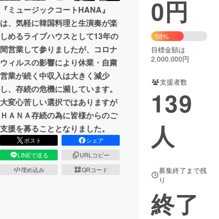
0
円
『ミュージックコートHANA』
まちづくり・地域活性化
は、気軽に韓国料理と生演奏が楽
しめるライブハウスとして13年の
58%
間営業して参りましたが、コロナ
CAMPFIRE for Social Good
CAMPFIRE Creation
目標金額は
2,000,000円
ウィルスの影響により休業・自粛
CAMPFIREふるさと納税
machi-ya
コミュニティ
営業が続く中収入は大きく減少
支援者数
し、存続の危機に瀕しています。
139
大変心苦しい選択ではありますが
ＨＡＮＡ存続の為に皆様からのご
人
支援を募ることとなりました。
ポスト
シェア
LINEで送る
URLコピー
埋め込み
QRコード
募集終了まで残
り
終了