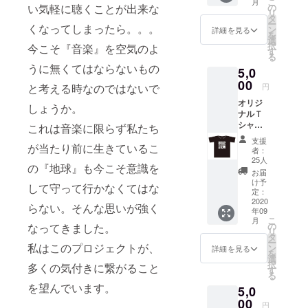
こ
月
プルに
援』を
い気軽に聴くことが出来な
の
リ
ご参加
するこ
タ
ー
くなってしまったら。。。
いただ
とがで
ン
詳細を見る
を
けるタ
きま
選
択
今こそ『音楽』を空気のよ
イプで
す。ご
す
る
す。 ご
都合許
うに無くてはならないもの
5,0
支援を
す場合
してい
00
は、リ
と考える時なのではないで
円
ただく
ターン
オリジ
際に
の額に
しょうか。
ナルＴ
『上乗
上乗せ
シャツ
せ支
これは音楽に限らず私たち
して、
＋ オリ
援』を
ご支援
支援
が当たり前に生きているこ
ジナル
するこ
頂けま
者：
ステッ
とがで
すと大
25人
の『地球』も今こそ意識を
カー１
きま
変あり
お届
枚 着や
す。ご
がたい
け予
して守って行かなくてはな
すいオ
都合許
定：
です。
リジナ
2020
す場合
らない。そんな思いが強く
年09
ルＴ
は、リ
こ
月
シャツ
ターン
の
なってきました。
リ
とス
の額に
タ
ー
テッ
私はこのプロジェクトが、
上乗せ
ン
詳細を見る
を
カー１
して、
選
択
多くの気付きに繋がること
枚の
ご支援
す
る
セット
頂けま
を望んでいます。
5,0
です。
すと大
サイズ
00
変あり
円