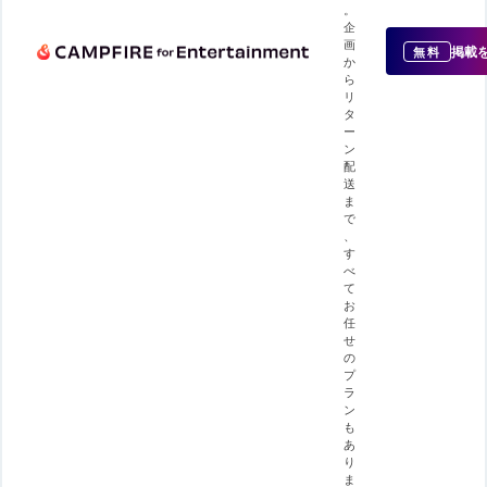
。
企
画
掲載
無料
か
ら
リ
タ
ー
ン
配
送
ま
で
、
す
べ
て
お
任
せ
の
プ
ラ
ン
も
あ
り
ま