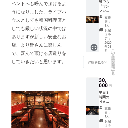
誰でも
が、品
ベントへも呼んで頂けるよ
『上乗
定者
『ワン
目の変
せ支
順不
マンラ
うになりました。ライブハ
更も可
援』を
同】 佐
イブ
能で
するこ
藤ケイ
支援
ウスとしても韓国料理店と
券』ラ
す。 チ
とがで
スケ
者：
イブ経
ケット
きま
1人
ＦＵＫ
しても厳しい状況の中では
験の全
が届い
す。ご
Ｕ
お届
くない
てから
都合許
け予
トー
ありますが新しい安全なお
方でも
３か月
定：
す場合
メ 篠
生演奏
2020
有効で
は、リ
店、より皆さんに楽しん
原一弘
年08
のバン
す。 ご
ターン
(Ｋ2-
こ
月
ドで、
で、喜んで頂ける店造りを
支援を
の
の額に
UNIT)
リ
ライブ
してい
タ
上乗せ
花村佑
ー
していきたいと思います。
体験が
ただく
ン
して、
詳細を見る
子 (花と
を
できま
際に
選
ご支援
クロー
択
す。 ハ
『上乗
す
頂けま
バー)
る
ナのス
せ支
すと大
サタケ
30,
テージ
援』を
変あり
ン 安
で、ラ
000
するこ
がたい
曇野瓜
円
イブ初
とがで
です。
太郎 (宇
平日３
体験し
きま
（デザ
留賀康)
時間の
てみま
す。ご
イン等
都築敏
ＨＡＮ
せん
都合許
は一部
博 雅
Ａレン
か。 演
す場合
変更さ
音人
支援
タルプ
奏曲は
は、リ
れるこ
者：
他 ご支
ランで
ご希望
ターン
1人
とがあ
援をし
す。 平
曲６～
の額に
りま
お届
ていた
日３時
８曲程
上乗せ
け予
す）
だく際