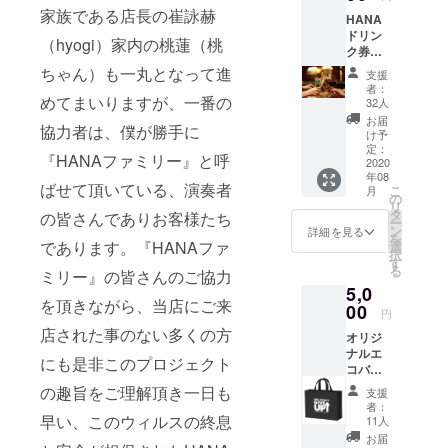
を、Ｗ
がたい
家族である店長の崔詠赫
HANA
Ｍ／Ｗ
です。
ドリン
Ｌ／Ｓ
（デザ
（hyogi）家内の桃蓮（桃
ク券
／Ｍ／
イン等
（10
Ｌ／２
ちゃん）も一丸となって進
は一部
支援
枚）
Ｌ／３
変更さ
者：
＋ オ
めてまいりますが、一番の
Ｌ か
れるこ
32人
リジナ
らお選
とがあ
お届
協力者は、僕が勝手に
ルス
び頂き
りま
け予
テッ
ますよ
定：
す）
『HANAファミリー』と呼
カー１
2020
うお願
年08
枚の
いしま
ばせて頂いている、演奏者
こ
月
セット
す。 ご
の
リ
です。
支援を
タ
の皆さんでありお客様たち
ー
ＨＡＮ
してい
ン
詳細を見る
を
Ａのﾄﾞﾘ
であります。『HANAファ
ただく
選
択
ﾝｸメ
際に
す
る
ミリー』の皆さんのご協力
ニュー
『上乗
5,0
からお
せ支
を頂きながら、当店にご来
選びい
00
援』を
円
ただけ
するこ
店された事のない多くの方
オリジ
ます。
とがで
ナルエ
期限は
きま
にも是非このプロジェクト
コバッ
お手元
す。ご
ク＋オ
にチ
都合許
の趣旨をご理解頂き一日も
支援
リジナ
ケット
す場合
者：
ルス
早い、このウィルスの終息
が届い
は、リ
11人
テッ
てから3
ターン
お届