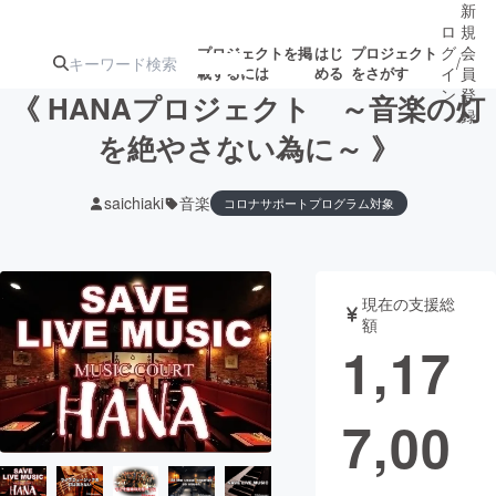
新
ロ
規
グ
会
プロジェクトを掲
はじ
プロジェクト
/
載するには
める
をさがす
イ
員
ン
登
《 HANAプロジェクト ～音楽の灯
録
を絶やさない為に～ 》
人気のプロ
注目のリ
注目の新着プロ
募集終了が近いプ
もうすぐ公開
saichiaki
音楽
コロナサポートプログラム対象
ジェクト
ターン
ジェクト
ロジェクト
されます
アート・写真
音楽
現在の支援総
額
1,17
テクノロジー・ガジェット
ゲーム・サ
映像・映画
書籍・雑誌
7,00
ビジネス・起業
チャレンジ