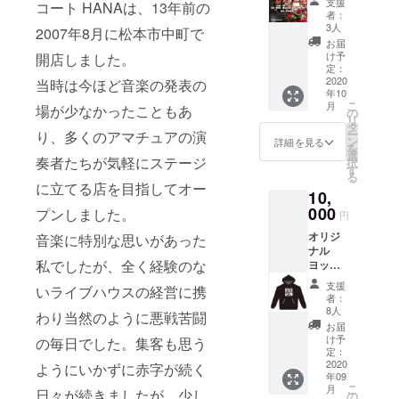
支援
コート HANAは、13年前の
ＣＤ
スペ
変更さ
者：
ジャ
シャル
れるこ
3人
2007年8月に松本市中町で
ケット
ライ
とがあ
お届
への氏
ブ。 ス
りま
け予
開店しました。
名ｏｒ
ペシャ
定：
す）
HNの掲
2020
当時は今ほど音楽の発表の
ルライ
年10
載
ブは、
こ
月
場が少なかったこともあ
『HAN
購入し
の
リ
Aレーベ
て頂い
タ
ー
り、多くのアマチュアの演
ル』で
た方の
ン
詳細を見る
を
制作さ
希望を
選
奏者たちが気軽にステージ
択
れた楽
出来る
す
る
曲を中
だけ考
に立てる店を目指してオー
10,
心に、
慮し
HANA
000
て、少
プンしました。
円
に出演
人数に
オリジ
音楽に特別な思いがあった
されて
てご希
ナル
いる
望の日
私でしたが、全く経験のな
ヨット
アー
程を調
パー
ティス
整をし
支援
いライブハウスの経営に携
カー ＋
トの楽
て決め
者：
オリジ
曲を集
たいと
8人
わり当然のように悪戦苦闘
ナルス
めて新
思いま
お届
テッ
たに制
す。 ご
け予
の毎日でした。集客も思う
カー１
作され
定：
支援を
枚 1年
2020
たメモ
ようにいかずに赤字が続く
してい
年09
を通し
リアル
ただく
こ
月
日々が続きましたが、少し
て利用
CD2枚
の
際に