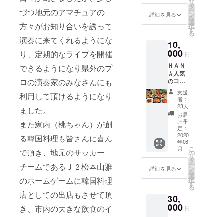
リ
いただ
組。 ご
タ
『上乗
ー
づつ地元のアマチュアの
ける、
希望に
ン
せ支
詳細を見る
を
パー
より、
選
援』を
方々がお知り合いを誘って
択
カーと
リター
す
するこ
る
オリジ
ンに選
とがで
演奏に来てくれるようにな
10,
ナルス
んで頂
きま
テッ
000
いた方
り、定期的なライブを開催
す。ご
円
カー１
の氏名
都合許
ＨＡＮ
枚の
できるようになり県外のプ
（ハン
す場合
Ａ人気
セット
ドル
は、リ
ロの演奏家のみなさんにも
のコー
です。
ネーム
ターン
ス料理4
サイズ
も可）
の額に
支援
利用して頂けるようになり
人分
は、Ｗ
をジャ
上乗せ
者：
（分割
Ｍ／Ｓ
ケット
23人
して、
ました。
可能）
／Ｍ／
に掲載
ご支援
お届
＋オリ
Ｌ／Ｘ
いたし
け予
頂けま
また家内（桃ちゃん）が創
ジナル
Ｌ／２
定：
ます。
すと大
ステッ
2020
ＸＬ
る韓国料理も皆さんに喜ん
掲載ご
変あり
年08
カー２
からお
希望の
がたい
こ
月
色各１
で頂き、地元のサッカー
選び頂
の
方は備
です。
リ
枚の
きます
タ
考に掲
ー
チームであるＪ２松本山雅
セット
ようお
ン
載名を
詳細を見る
を
です。
願いし
選
記して
のホームゲームに韓国料理
択
コース
ます。
す
送信願
る
料理は
ご支援
いま
店としての出店もさせて頂
30,
人気の
をして
す。
８品目
000
いただ
【楽曲
き、市内の大きな飲食のイ
円
です
く際に
提供予