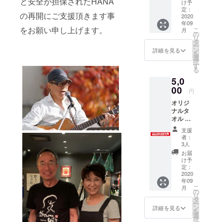
と安全が担保されたHANA
カー１
か月間
の額に
け予
枚 レジ
有効で
定：
上乗せ
の再開にご支援頂きます事
袋も環
2020
す。 ご
して、
年09
境保全
支援を
ご支援
をお願い申し上げます。
こ
月
のため
してい
の
頂けま
リ
に削
ただく
タ
すと大
ー
減、有
際に
ン
変あり
詳細を見る
を
料化さ
『上乗
選
がたい
択
れます
せ支
す
です。
る
ね。エ
援』を
（デザ
5,0
コバッ
するこ
イン等
クはい
00
とがで
は一部
円
くつ
きま
変更さ
オリジ
あって
す。ご
れるこ
ナルタ
も重宝
都合許
とがあ
オル ＋
します
す場合
りま
オリジ
よ。 ご
は、リ
す）
支援
ナルス
支援を
ターン
者：
テッ
してい
の額に
3人
カー１
ただく
上乗せ
お届
枚 オリ
際に
して、
け予
ジナル
『上乗
定：
ご支援
マフ
2020
せ支
頂けま
年09
ラータ
援』を
すと大
こ
月
オルと
するこ
の
変あり
リ
ステッ
とがで
タ
がたい
ー
カー１
きま
ン
です。
詳細を見る
を
枚の
す。ご
選
択
セット