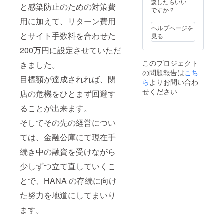
するこ
方から
談したらいい
と感染防止のための対策費
とがで
のご依
ですか？
きま
頼等は
用に加えて、リターン費用
す。ご
お問合
ヘルプページを
都合許
せくだ
とサイト手数料を合わせた
見る
す場合
さい。
は、リ
詳細は
200万円に設定させていただ
ターン
備考欄
このプロジェクト
きました。
の額に
にお書
の問題報告は
こち
上乗せ
きくだ
目標額が達成されれば、閉
して、
さい。
ら
よりお問い合わ
ご支援
松本市
せください
店の危機をひとまず回避す
頂けま
近隣の
すと大
地域ま
ることが出来ます。
変あり
での交
がたい
通費を
そしてその先の経営につい
です。
含みま
ては、金融公庫にて現在手
すが、
遠方よ
続き中の融資を受けながら
りのご
依頼は
少しずつ立て直していくこ
交通費
が別途
とで、HANA の存続に向け
かかる
場合が
た努力を地道にしてまいり
ありま
すので
ます。
併せて