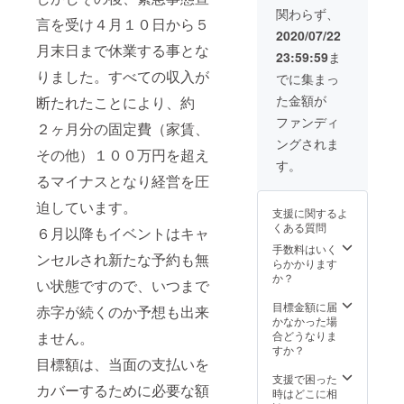
店内で
す。
いただ
関わらず、
の飲食
セッ
く際に
言を受け４月１０日から５
の提供
ティン
『上乗
2020/07/22
も致し
グから
せ支
月末日まで休業する事とな
23:59:59
ま
ます。
撤収ま
援』を
日時は
での時
りました。すべての収入が
するこ
でに集まっ
出来る
間は、
とがで
た金額が
断たれたことにより、約
範囲で
おおよ
きま
ご希望
そ７時
す。ご
ファンディ
２ヶ月分の固定費（家賃、
に添え
間程度
都合許
ングされま
るよう
を予定
す場合
その他）１００万円を超え
に調整
してお
は、リ
す。
いたし
ります
ターン
るマイナスとなり経営を圧
ます。
が、も
の額に
ご希望
う少し
上乗せ
迫しています。
支援に関するよ
がある
お時間
して、
くある質問
６月以降もイベントはキャ
場合は
が必要
ご支援
備考欄
な場合
頂けま
手数料はいく
ンセルされ新たな予約も無
にお書
はなん
すと大
らかかります
きくだ
でもお
変あり
か？
い状態ですので、いつまで
さい。
気軽に
がたい
ご支援
ご相談
です。
目標金額に届
赤字が続くのか予想も出来
をして
くださ
かなかった場
いただ
い。 大
合どうなりま
ません。
く際に
規模・
すか？
『上乗
小規模
目標額は、当面の支払いを
せ支
のプラ
支援で困った
カバーするために必要な額
援』を
ン、遠
時はどこに相