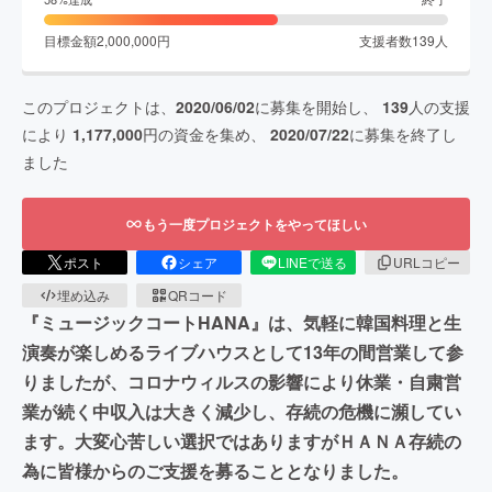
目標金額
2,000,000
円
支援者数
139
人
このプロジェクトは、
2020/06/02
に募集を開始し、
139
人の支援
により
1,177,000
円の資金を集め、
2020/07/22
に募集を終了し
ました
もう一度プロジェクトをやってほしい
ポスト
シェア
LINEで送る
URLコピー
埋め込み
QRコード
『ミュージックコートHANA』は、気軽に韓国料理と生
演奏が楽しめるライブハウスとして13年の間営業して参
りましたが、コロナウィルスの影響により休業・自粛営
業が続く中収入は大きく減少し、存続の危機に瀕してい
ます。大変心苦しい選択ではありますがＨＡＮＡ存続の
為に皆様からのご支援を募ることとなりました。