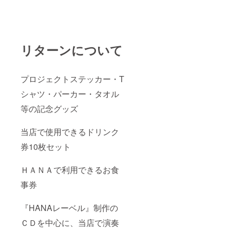
お知ら
せくだ
さい。
ご支援
をして
いただ
リターンについて
く際に
『上乗
せ支
援』を
プロジェクトステッカー・T
するこ
とがで
シャツ・パーカー・タオル
きま
す。ご
等の記念グッズ
都合許
す場合
当店で使用できるドリンク
は、リ
ターン
券10枚セット
の額に
上乗せ
して、
ＨＡＮＡで利用できるお食
ご支援
頂けま
事券
すと大
変あり
がたい
『HANAレーベル』制作の
です。
ＣＤを中心に、当店で演奏