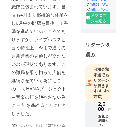
に触れたの
https://www.facebook.com/chiaki.sai.54
恐怖に包まれています。当
は、お店か
https://www.facebook.com/1454019984905808/
店も4月より継続的な休業を
メッセー
ら聞こえて
ジを送る
くる歌謡曲
し6月中の開店を目指して準
や演歌でし
備を進めているところであ
た。今でも
りますが、ライブハウスと
当時の曲を
リターンを
聞くと幼い
言う特性上、今まで通りの
ころを思い
選ぶ
通常営業の見通しが立たな
出します。
いのが現状であります。こ
小学校から
目標金額
ブラスバン
の難局を乗り切って店舗を
未達でも
ドでトラン
継続させていく為にもこ
リターン
ペットを吹
が届きま
の、《 HANAプロジェクト
き、フォー
す
(All-in
方式)
～音楽の灯を絶やさない為
クソングに
魅了されギ
2,0
に～ 》を進めることにいた
00
ターを弾き
円
しました。
始め、嬉し
お礼と
感謝の
い時も悲し
メッ
僕はかねてより『音楽は空