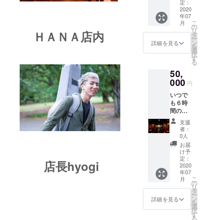
間使い
度で、
定：
して、
に『上
放題の
2020
打ち合
ご支援
乗せ支
年07
プラン
わせし
頂けま
援』を
こ
月
です。
ながら
の
すと大
するこ
リ
ＨＡＮＡ店内
音響は
調整さ
タ
変あり
とがで
ー
じめプ
せて頂
ン
がたい
詳細を見る
きま
を
ロジェ
きま
選
です。
す。ご
択
クター
す。 演
す
都合許
る
や店内
奏時間
す場合
50,
の楽器
は30分
は、リ
も使え
000
～60分
円
ターン
るた
ほどを
の額に
いつで
め、ラ
予定し
上乗せ
も６時
イブの
ており
して、
間のＨ
練習や
ます。
ご支援
ＡＮＡ
イベン
ご希望
支援
頂けま
レンタ
ト会場
の詳細
者：
すと大
ルプラ
とし
は備考
0人
変あり
ンで
て。仲
欄にお
お届
がたい
す。 週
間同士
書きく
け予
です。
末を含
で飲食
定：
ださ
店長hyogi
めいつ
2020
持ち込
い。 ご
年07
でも６
みの
支援を
こ
月
時間使
パー
の
してい
リ
い放題
ティー
タ
ただく
ー
のプラ
などに
ン
際に
詳細を見る
を
ンで
ご自由
選
『上乗
択
す。 音
にご利
す
せ支
る