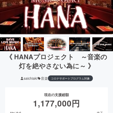
《 HANAプロジェクト ～音楽の
灯を絶やさない為に～ 》
saichiaki
音楽
コロナサポートプログラム対象
現在の支援総額
1,177,000
円
終了
58
%達成