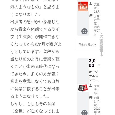
い時もいつ
セージ
支援
気のようなもの』と思うよ
も音楽が傍
を送ら
者：
せて頂
に居てくれ
28人
うになりました。
きま
お届
たような気
す。 お
け予
出演者の息づかいを感じな
がします。
気軽に
定：
ご参加
2020
がら音楽を体感できるライ
2007年に気
年07
いただ
こ
軽に生演奏
月
き、韓
ブ（生演奏）が開催できな
の
リ
国食
と韓国料理
タ
ー
くなってから2か月が過ぎよ
堂
ン
詳細を見る
を楽しめる
を
ミュー
選
択
うとしています。普段から
ライブハウ
ジック
す
る
コート
スをオープ
当たり前のように音楽を聴
3,0
HANA
ンさせて家
にご興
00
くことが出来る時代になっ
円
族で切り盛
味を
オリジ
持って
てきた今、多くの方が強く
りしていま
ナルス
いただ
す。
テッ
音楽を意識しなくても自然
けたら
カー２
嬉しい
支援
に音楽に接することが出来
色各１
です。
者：
枚＋お
ご支援
8人
るようになりました。
礼の
をして
お届
メッ
いただ
け予
しかし、もしもその音楽
セージ
く際に
定：
お気軽
2020
『上乗
（空気）が亡くなってしま
年08
にシン
せ支