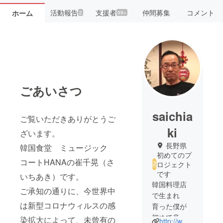
活動報告
支援者
仲間募集
コメント
ホーム
2
99+
ごあいさつ
saichia
ご覧いただきありがとうご
ki
ざいます。
長野県
韓国食堂 ミュージック
初めてのプ
コートHANAの崔千晃（さ
ロジェクト
です
いちあき）です。
韓国料理店
ご承知の通りに、今世界中
で生まれ
は新型コロナウィルスの感
育った僕が
初めて音楽
染拡大によって、未曾有の
http://www.pomehouse.com/HANA/