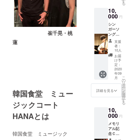
都合許
す
る
です。
す場合
10,
ご支援
は、リ
をして
000
ターン
円
いただ
の額に
シン
く際に
上乗せ
ガーソ
『上乗
して、
崔千晃・桃
ングラ
せ支
ご支援
イター
援』を
頂けま
蓮
支援
hyogi
するこ
すと大
者：
バラー
とがで
変あり
10人
ドCD＋
きま
がたい
お届
感謝の
す。ご
です。
け予
スペ
都合許
定：
（デザ
シャル
2020
す場合
イン等
年09
ライブ
は、リ
は一部
こ
月
ご招待
ターン
の
変更さ
リ
シン
の額に
タ
れるこ
ー
ガーソ
上乗せ
ン
とがあ
詳細を見る
韓国食堂 ミュー
を
ングラ
して、
選
りま
択
イター
ご支援
す
す）
ジックコート
る
であ
頂けま
10,
り、
すと大
HANAとは
HANA
000
変あり
円
店長の
がたい
メモリ
hyogiの
です。
アル記
セカン
（デザ
韓国食堂 ミュージック
念ＣＤ2
ドアル
イン等
枚組＋
バムと
は一部