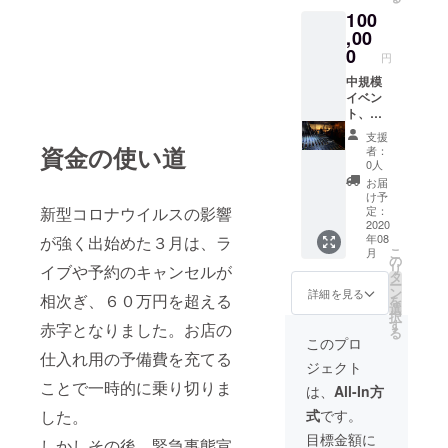
響はじ
用いた
援』を
100
めプロ
だけま
するこ
ジェク
,00
す。 ご
とがで
ターや
希望が
0
きま
円
店内の
あれば
す。ご
楽器も
中規模
店内で
都合許
使える
イベン
の飲食
す場合
ため、
ト、
の提供
は、リ
ライブ
パー
も致し
ターン
支援
の練習
ティー
ます。
の額に
資金の使い道
者：
やイベ
等へ
日時は
上乗せ
0人
ント会
の、
出来る
して、
お届
場とし
『出張
範囲で
ご支援
け予
て。仲
音響一
ご希望
定：
新型コロナウイルスの影響
頂けま
間同士
式』 打
2020
に添え
すと大
年08
が強く出始めた３月は、ラ
で飲食
合せか
るよう
変あり
こ
月
持ち込
ら音響
に調整
の
がたい
リ
イブや予約のキャンセルが
みの
セッ
いたし
タ
です。
ー
パー
ティン
ます。
ン
詳細を見る
相次ぎ、６０万円を超える
を
ティー
グ、オ
ご希望
選
択
などご
ペレー
がある
す
赤字となりました。お店の
る
自由に
ション
場合は
このプロ
お使い
から撤
備考欄
仕入れ用の予備費を充てる
ジェクト
いただ
収ま
にお書
けま
で、全
ことで一時的に乗り切りま
きくだ
は、
All-In方
す。 ご
て込々
さい。
式
です。
した。
希望が
のプラ
ご支援
あれば
ンで
をして
目標金額に
しかしその後、緊急事態宣