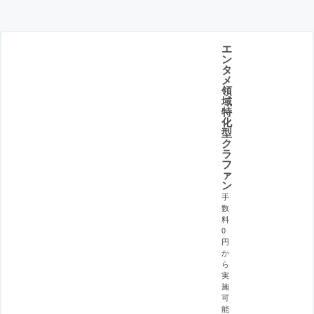
エ
ン
タ
メ
領
域
特
化
型
ク
ラ
フ
ァ
ン
手
数
料
0
円
か
ら
実
施
可
能