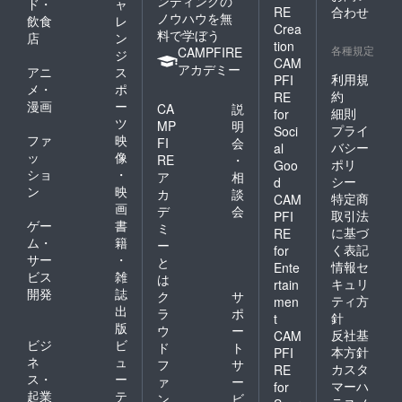
ンディングの
ド・
ャ
RE
合わせ
ノウハウを無
飲食
レ
Crea
料で学ぼう
店
ン
tion
各種規定
CAMPFIRE
ジ
CAM
アカデミー
アニ
ス
利用規
PFI
メ・
ポ
約
RE
漫画
ー
CA
説
細則
for
ツ
MP
明
プライ
Soci
ファ
映
FI
会
バシー
al
ッ
像
RE
・
ポリ
Goo
ショ
・
ア
相
シー
d
ン
映
カ
談
特定商
CAM
画
デ
会
取引法
PFI
ゲー
書
ミ
に基づ
RE
ム・
籍
ー
く表記
for
サー
・
と
情報セ
Ente
ビス
雑
は
キュリ
rtain
開発
誌
ク
サ
ティ方
men
出
ラ
ポ
針
t
版
ウ
ー
反社基
CAM
ビジ
ビ
ド
ト
本方針
PFI
ネ
ュ
フ
サ
カスタ
RE
ス・
ー
ァ
ー
マーハ
for
起業
テ
ン
ビ