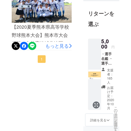
リターンを
選ぶ
【2020夏季熊本県高等学校
野球熊本大会】熊本市大会
5,0
優勝 文徳高校城北地区大
もっと見る
00
円
会優勝 有明高校城南地区
・選手
名鑑 ・
大会優勝 秀岳館高校休校
1
選手名
による練習自粛、そして未
鑑にお
支援
名前掲
者：
曾有の豪雨災害…幾多の困
載 ※一
165
度に20
人
難を乗り越え、たどり着い
口(10万
お届
円)まで
た頂点。本当におめでとう
け予
のご支
定：
ございます。準優勝の熊本
2020
援が可
年10
能で
北高校、城北高校、南稜高
こ
月
す。
の
リ
「この
タ
校をはじめ、参加全高校の
ー
リター
ン
詳細を見る
を
ンを選
球児の皆さん、全力疾走、
選
択
択す
す