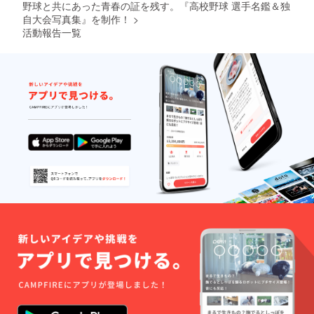
野球と共にあった青春の証を残す。『高校野球 選手名鑑＆独
前掲載
を希望
自大会写真集』を制作！
>
しない
活動報告一覧
場合
は、備
考欄に
希望し
ない旨
記載く
ださ
い。 ※
支援口
数に応
じて、
冊子に
掲載す
るお名
前を大
きくす
る等の
ご対応
は検討
してお
りませ
ん。予
めご了
承くだ
さいま