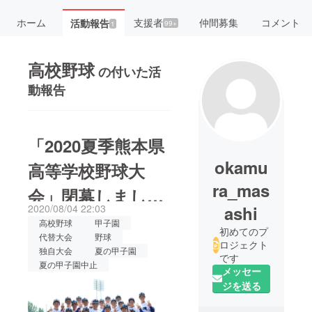
ホーム
支援者
仲間募集
コメント
活動報告
99+
1
高校野球
の付いた活
動報告
「2020夏季熊本県
okamu
高等学校野球大
ra_mas
会」閉幕しまし
2020/08/04 22:03
ashi
た！
高校野球
甲子園
初めてのプ
代替大会
野球
ロジェクト
独自大会
夏の甲子園
です
夏の甲子園中止
メッセー
ジを送る