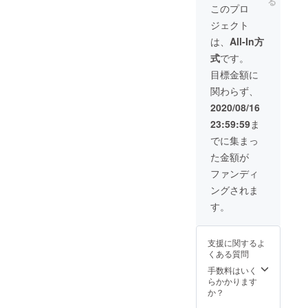
る
全力投球、フルスイング…
る」を
このプロ
クリッ
一球一打に青春のすべてを
ジェクト
クし、
次の画
は、
All-In方
かけて戦う姿に多くの感動
面にて
式
です。
ご希望
をいただきました。本当に
の数を
目標金額に
本当にありがとうございま
ご選択
関わらず、
くださ
した！これは長い人生にお
い。 ※
2020/08/16
冊子は1
いて「甲子園に出場する」
23:59:59
ま
口につ
き1冊お
以上に、意味のある貴重な
でに集まっ
送りい
た金額が
経験になったのではないか
たしま
す。 ※
ファンディ
と思います。私たちはその
ご支援
ングされま
いただ
一瞬一瞬を切り取り、青春
いた口
す。
数だ
の証を残そうと全試合撮影
け、冊
してきました。いよいよ本
子にご
支援に関するよ
希望の
格的に制作に取りかかって
くある質問
お名前
を掲載
手数料はいく
まいります。クラウドファ
可能で
らかかります
す。ご
ンディングも残すところ、
か？
希望の