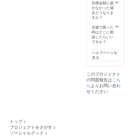
あと12日。高校球児に学ん
お名前
目標金額に届
を支援
かなかった場
だ精神「野球は２アウトか
画面の
合どうなりま
備考欄
すか？
ら」。最後まで諦めず、突
に記載
くださ
き進んでまいります。皆さ
支援で困った
い。
時はどこに相
んのご支援どうぞよろしく
（口数
談したらいい
分必ず
ですか？
お願い致します。 画像キャ
お名前
を掲載
プション
ヘルプページを
しなけ
見る
ればな
らない
という
このプロジェクト
ことで
の問題報告は
こち
はござ
ら
よりお問い合わ
いませ
ん。1名
せください
分のお
名前で
よけれ
ばその
旨記載
くださ
トップ
>
い。）
プロジェクトをさがす
>
※冊子へ
ソーシャルグッド
>
のお名