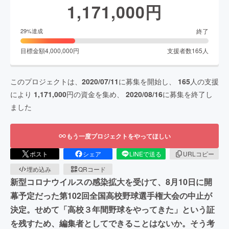
1,171,000
円
終了
29
%達成
目標金額
4,000,000
円
支援者数
165
人
このプロジェクトは、
2020/07/11
に募集を開始し、
165
人の支援
により
1,171,000
円の資金を集め、
2020/08/16
に募集を終了し
ました
もう一度プロジェクトをやってほしい
ポスト
シェア
LINEで送る
URLコピー
埋め込み
QRコード
新型コロナウイルスの感染拡大を受けて、8月10日に開
幕予定だった第102回全国高校野球選手権大会の中止が
決定。せめて「高校３年間野球をやってきた」という証
を残すため、編集者としてできることはないか。そう考