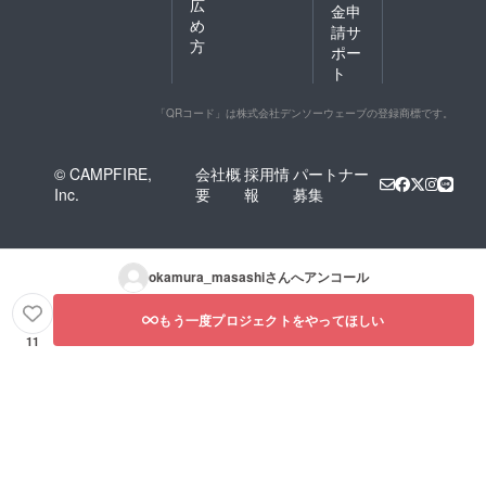
広
金申
め
請サ
方
ポー
ト
「QRコード」は株式会社デンソーウェーブの登録商標です。
© CAMPFIRE,
会社概
採用情
パートナー
Inc.
要
報
募集
okamura_masashi
さんへアンコール
もう一度プロジェクトをやってほしい
11