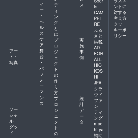
ラスメ
Spor
ィ
デ
ス
ントに
ts
ー
ィ
対する
CAM
・
ン
考え方
PFI
ヘ
グ
クッ
RE
ル
と
キーポ
ふる
ス
は
リシー
さと
ケ
プ
実
納税
ア
ロ
施
AD
アー
舞
ジ
事
FOR
ト・
台
ェ
例
ALL
写真
・
ク
HIO
パ
ト
KOS
フ
の
HI
ォ
作
JFA
ー
り
クラ
マ
方
ウド
ン
プ
統
ファ
ス
ロ
計
ン
ソー
ジ
デ
ディ
シャ
ェ
ー
ング
ル
ク
タ
mac
グッ
ト
hi-ya
ド
の
補助