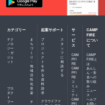
せ。
カテゴリー
起案サポート
サ
CAMP
ー
FIRE
テク
ま
プ
ス
ビ
につい
ノロ
ち
ロ
タ
ス
て
ジー
づ
ジ
ッ
・ガ
く
ェ
フ
CAM
CAMP
ジェ
り
ク
に
PFI
FIREと
ット
・
ト
相
RE
は
地
を
談
CAM
あんし
域
作
す
PFI
ん・安
活
る
る
RE
全への
性
資
コ
取り組
化
料
ミュ
み
プロ
音
請
ニ
ニュー
ダク
楽
求
ティ
ス
ト
CAM
ヘルプ
クラウドファ
フー
チ
PFI
お問い