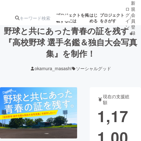
新
ロ
規
グ
会
プロジェクトを掲
はじ
プロジェクト
/
載するには
める
をさがす
イ
員
ン
登
野球と共にあった青春の証を残す。
録
『高校野球 選手名鑑＆独自大会写真
集』を制作！
人気のプロ
注目のリ
注目の新着プロ
募集終了が近いプ
もうすぐ公開
ジェクト
ターン
ジェクト
ロジェクト
されます
okamura_masashi
ソーシャルグッド
アート・写真
音楽
現在の支援総
テクノロジー・ガジェット
ゲーム・サ
額
1,17
映像・映画
書籍・雑誌
1,00
ビジネス・起業
チャレンジ