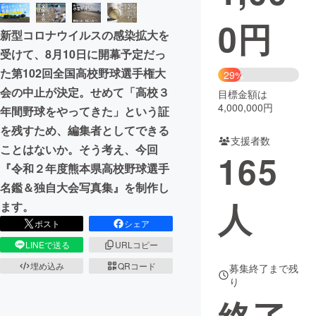
0
円
まちづくり・地域活性化
新型コロナウイルスの感染拡大を
受けて、8月10日に開幕予定だっ
CAMPFIRE for Social Good
CAMPFIRE Creation
た第102回全国高校野球選手権大
29%
CAMPFIREふるさと納税
machi-ya
コミュニティ
会の中止が決定。せめて「高校３
目標金額は
4,000,000円
年間野球をやってきた」という証
を残すため、編集者としてできる
支援者数
ことはないか。そう考え、今回
165
『令和２年度熊本県高校野球選手
名鑑＆独自大会写真集』を制作し
人
ます。
ポスト
シェア
LINEで送る
URLコピー
埋め込み
QRコード
募集終了まで残
り