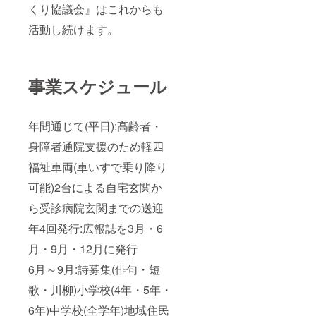
くり協議会』はこれからも
活動し続けます。
事業スケジュール
年間通じて(平日):高齢者・
身障者通院支援のため軽四
福祉車両(車いすで乗り降り
可能)2台による自宅玄関か
ら受診病院玄関までの送迎
年4回発行:広報誌を3月・6
月・9月・12月に発行
6月～9月:詩募集(俳句・短
歌・川柳)小学校(4年・5年・
6年)中学校(全学年)地域住民