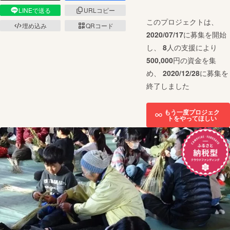
LINEで送る
URLコピー
このプロジェクトは、
埋め込み
QRコード
2020/07/17
に募集を開始
し、
8
人の支援により
500,000
円の資金を集
め、
2020/12/28
に募集を
終了しました
もう一度プロジェク
トをやってほしい