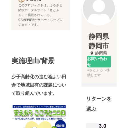
このプロジェクトは、ふるさと
納税ポータルサイト「さとふ
る」に掲載されている、
CAMPFIREがサポートしたプロ
ジェクトです。
静岡県
静岡市
静岡県
実施理由/背景
お問い合わ
せ
※さとふるへ移
動します
少子高齢化の進む程よい田
舎で地域固有の課題につい
て取り組んでいます。
リターンを
選ぶ
3,0