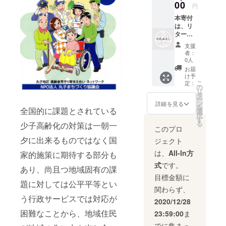
00
円
本寄付
は、リ
ターン
の無い
支援
寄付と
者：
なりま
0人
す。
お届
け予
こ
定：
の
リ
タ
ー
ン
詳細を見る
を
全国的に課題とされている
選
択
す
る
少子高齢化の対策は一朝一
このプロ
夕に出来るものではなく国
ジェクト
は、
All-In方
家的施策に期待する部分も
式
です。
あり、尚且つ地域固有の課
目標金額に
題に対しては公平平等とい
関わらず、
う行政サービスでは対応が
2020/12/28
困難なことから、地域住民
23:59:00
ま
でに集まっ