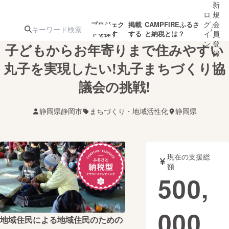
新
ロ
規
グ
会
プロジェク
掲載
CAMPFIREふるさ
/
トを探す
する
と納税とは？
イ
員
ン
登
子どもからお年寄りまで住みやすい
録
丸子を実現したい!丸子まちづくり協
議会の挑戦!
人気のプロ
注目のリ
注目の新着プロ
募集終了が近いプ
もうすぐ公開
ジェクト
ターン
ジェクト
ロジェクト
されます
静岡県静岡市
まちづくり・地域活性化
静岡県
アート・写真
音楽
現在の支援総
テクノロジー・ガジェット
ゲーム・サ
額
500,
映像・映画
書籍・雑誌
000
地域住民による地域住民のための
ビジネス・起業
チャレンジ