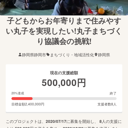
子どもからお年寄りまで住みやす
い丸子を実現したい!丸子まちづく
り協議会の挑戦!
静岡県静岡市
まちづくり・地域活性化
静岡県
現在の支援総額
500,000
円
終了
20
%達成
目標金額
2,400,000
円
支援者数
8
人
このプロジェクトは、
2020/07/17
に募集を開始し、
8
人の支援に