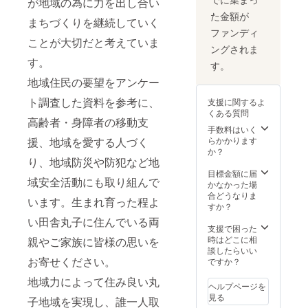
が地域の為に力を出し合い
た金額が
まちづくりを継続していく
ファンディ
ことが大切だと考えていま
ングされま
す。
す。
地域住民の要望をアンケー
ト調査した資料を参考に、
支援に関するよ
くある質問
高齢者・身障者の移動支
手数料はいく
援、地域を愛する人づく
らかかります
か？
り、地域防災や防犯など地
目標金額に届
域安全活動にも取り組んで
かなかった場
合どうなりま
います。生まれ育った程よ
すか？
い田舎丸子に住んでいる両
支援で困った
時はどこに相
親やご家族に皆様の思いを
談したらいい
お寄せください。
ですか？
地域力によって住み良い丸
ヘルプページを
見る
子地域を実現し、誰一人取