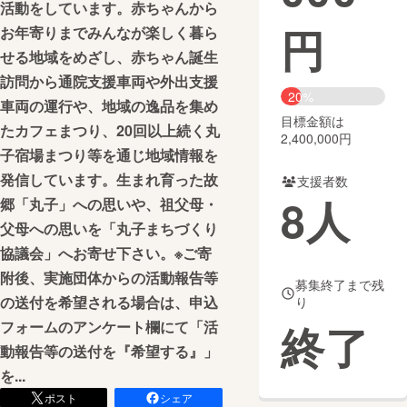
活動をしています。赤ちゃんから
円
お年寄りまでみんなが楽しく暮ら
まちづくり・地域活性化
せる地域をめざし、赤ちゃん誕生
訪問から通院支援車両や外出支援
CAMPFIRE for Social Good
CAMPFIRE Creation
20%
車両の運行や、地域の逸品を集め
CAMPFIREふるさと納税
machi-ya
コミュニティ
目標金額は
たカフェまつり、20回以上続く丸
2,400,000円
子宿場まつり等を通じ地域情報を
発信しています。生まれ育った故
支援者数
8
人
郷「丸子」への思いや、祖父母・
父母への思いを「丸子まちづくり
協議会」へお寄せ下さい。※ご寄
附後、実施団体からの活動報告等
募集終了まで残
の送付を希望される場合は、申込
り
終了
フォームのアンケート欄にて「活
動報告等の送付を『希望する』」
を...
ポスト
シェア