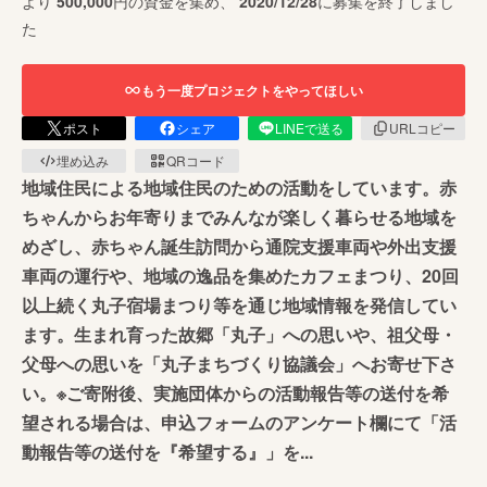
より
500,000
円の資金を集め、
2020/12/28
に募集を終了しまし
た
もう一度プロジェクトをやってほしい
ポスト
シェア
LINEで送る
URLコピー
埋め込み
QRコード
地域住民による地域住民のための活動をしています。赤
ちゃんからお年寄りまでみんなが楽しく暮らせる地域を
めざし、赤ちゃん誕生訪問から通院支援車両や外出支援
車両の運行や、地域の逸品を集めたカフェまつり、20回
以上続く丸子宿場まつり等を通じ地域情報を発信してい
ます。生まれ育った故郷「丸子」への思いや、祖父母・
父母への思いを「丸子まちづくり協議会」へお寄せ下さ
い。※ご寄附後、実施団体からの活動報告等の送付を希
望される場合は、申込フォームのアンケート欄にて「活
動報告等の送付を『希望する』」を...