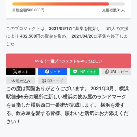
目標金額
500,000
円
支援者数
31
人
このプロジェクトは、
2021/03/17
に募集を開始し、
31
人の支援
により
432,500
円の資金を集め、
2021/04/20
に募集を終了しま
した
もう一度プロジェクトをやってほしい
ポスト
シェア
LINEで送る
URLコピー
埋め込み
QRコード
この度は閲覧ありがとうございます。 2021年3月、横浜
駅徒歩5分の場所に新しい横浜の飲み屋のランドマーク
を目指した横浜西口一番街が完成します。 横浜を愛す
る、飲み屋を愛する皆様、賑わいと活気にお力添えくだ
さい！