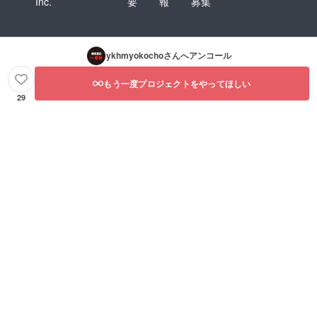
Inc.
要
報
募集
ykhmyokocho
さんへアンコール
もう一度プロジェクトをやってほしい
29