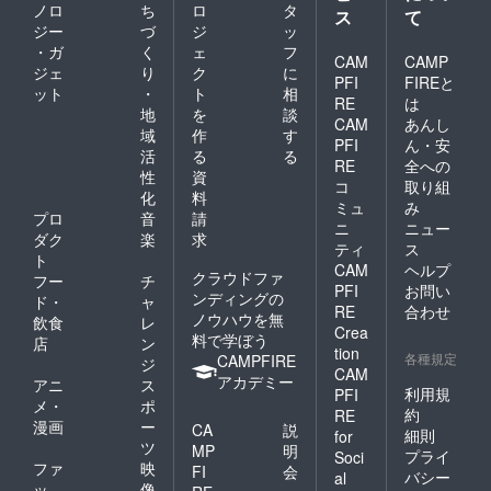
ノロ
ち
ロ
タ
ス
て
ジー
づ
ジ
ッ
・ガ
く
ェ
フ
CAM
CAMP
ジェ
り
ク
に
PFI
FIREと
ット
・
ト
相
RE
は
地
を
談
CAM
あんし
域
作
す
PFI
ん・安
活
る
る
RE
全への
性
資
コ
取り組
化
料
ミュ
み
プロ
音
請
ニ
ニュー
ダク
楽
求
ティ
ス
ト
CAM
ヘルプ
クラウドファ
フー
チ
PFI
お問い
ンディングの
ド・
ャ
RE
合わせ
ノウハウを無
飲食
レ
Crea
料で学ぼう
店
ン
tion
各種規定
CAMPFIRE
ジ
CAM
アカデミー
アニ
ス
利用規
PFI
メ・
ポ
約
RE
漫画
ー
CA
説
細則
for
ツ
MP
明
プライ
Soci
ファ
映
FI
会
バシー
al
ッ
像