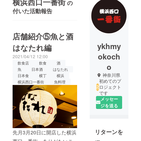
横浜西口一番街
の
付いた活動報告
店舗紹介⑤魚と酒
ykhmy
はなたれ編
okoch
2021/04/12 12:00
飲食店
飲食
酒
o
魚
日本酒
はなたれ
神奈川県
日本食
横丁
横浜
初めてのプ
横浜西口一番街
魚料理
ロジェクト
です
メッセー
ジを送る
リターンを
先月3月20日に開店した横浜