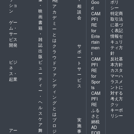
RE
・
ポリ
Goo
ショ
・
ア
相
シー
d
ン
映
カ
談
特定商
CAM
画
デ
会
取引法
PFI
ゲー
書
ミ
に基づ
RE
ム・
籍
ー
く表記
for
サー
・
と
情報セ
Ente
ビス
雑
は
キュリ
rtain
開発
誌
ク
サ
ティ方
men
出
ラ
ポ
針
t
版
ウ
ー
反社基
CAM
ビジ
ビ
ド
ト
本方針
PFI
ネ
ュ
フ
サ
カスタ
RE
ス・
ー
ァ
ー
マーハ
for
起業
テ
ン
ビ
ラスメ
Spor
ィ
デ
ス
ントに
ts
ー
ィ
対する
CAM
・
ン
考え方
PFI
ヘ
グ
クッ
RE
ル
と
キーポ
ふる
ス
は
リシー
さと
ケ
プ
実
納税
ア
ロ
施
AD
アー
舞
ジ
事
FOR