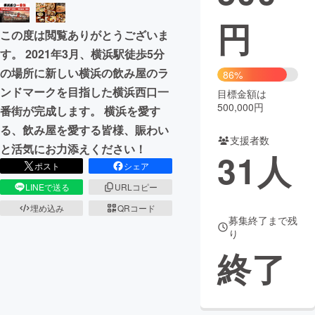
円
まちづくり・地域活性化
この度は閲覧ありがとうございま
す。 2021年3月、横浜駅徒歩5分
CAMPFIRE for Social Good
CAMPFIRE Creation
の場所に新しい横浜の飲み屋のラ
86%
CAMPFIREふるさと納税
machi-ya
コミュニティ
ンドマークを目指した横浜西口一
目標金額は
500,000円
番街が完成します。 横浜を愛す
る、飲み屋を愛する皆様、賑わい
支援者数
と活気にお力添えください！
31
人
ポスト
シェア
LINEで送る
URLコピー
埋め込み
QRコード
募集終了まで残
り
終了