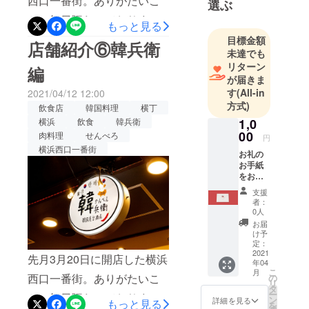
西口一番街。ありがたいこ
選ぶ
とに毎日賑わっておりま
もっと見る
す！！先日、『一日ですべ
目標金額
店舗紹介⑥韓兵衛
未達でも
ての店をハシゴしてみた』
リターン
編
企画を行いましたので、ご
が届きま
す
(All-in
2021/04/12 12:00
報告させていただきます！
方式)
飲食店
韓国料理
横丁
＿＿＿＿＿＿＿＿＿＿＿＿
横浜
飲食
韓兵衛
1,0
＿＿＿＿＿＿＿＿＿＿＿＿
00
肉料理
せんべろ
円
横浜西口一番街
＿＿＿＿五軒目は…◇魚と
お礼の
お手紙
酒はなたれ(株式会社ファー
をお送
りいた
ストドロップ)こちらでは・
支援
しま
者：
す。
生しらす・ウニのポテトサ
0人
お届
ラダ・地卵だし巻きをいた
け予
定：
だきました！注文を迷って
2021
先月3月20日に開店した横浜
年04
いるときに店員さんに
こ
月
西口一番街。ありがたいこ
の
リ
「やっと今朝入ったんで
タ
ー
とに毎日賑わっておりま
ン
詳細を見る
もっと見る
を