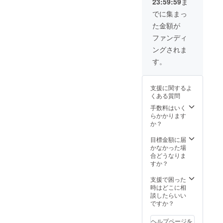
23:59:59
ま
しい)目玉焼き・豚バラ・牛
ランダ
ムにこ
でに集まっ
モツトッピングの焼きそば
ちらが
た金額が
指定さ
はまた違った味のイメー
せてい
ファンディ
ただき
ジ。牛モツがプリプリして
ングされま
ます。
いて食感が最高。これでも
※支援者
す。
の方の
かというほどの豚バラも印
交通費
はご自
象的でした！なんでも最高
支援に関するよ
身で負
くある質問
担して
のアレンジになる野毛焼き
いただ
手数料はいく
そばセンターまるきへぜひ
きます
らかかります
※飲食代
か？
お越しください！
込み
目標金額に届
かなかった場
合どうなりま
すか？
支援で困った
時はどこに相
談したらいい
ですか？
ヘルプページを