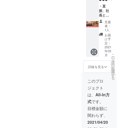
報告させていただきます！
飲める
・直
スタン
メージですが、ゆでるとま
＿＿＿＿＿＿＿＿＿＿＿＿
接、社
プラ
た違う食材のように感じら
長とご
リー形
＿＿＿＿＿＿＿＿＿＿＿＿
一緒に
式の
支援
れました。柚子胡椒を付け
横浜西
サービ
＿＿＿＿三軒目は…◇野毛
者：
口一番
ス券1枚
1人
ることで一層お酒が進みま
焼きそばセンターまるき(株
街で2時
の2つが
お届
間お食
セット
す！一つ一つの料理に感動
け予
式会社オムニバス)こちらで
事が出
になっ
定：
できるもつしげにぜひお越
来る権
2021
たリ
は・スペシャル焼きそば・
年05
利 のリ
ターン
しください！
こ
月
ターン
です。
素焼きそば＋目玉焼き＋牛
の
リ
です。
お食事
タ
ー
モツ＋豚バラをいただきま
横浜西
券の有
ン
詳細を見る
を
口一番
効期限
選
した！！スペシャルは圧巻
択
街に出
は2022
す
る
店して
年4月末
このプロ
のビジュアル。焼きそばを
いるお
日で
ジェクト
店の社
す。
食べるとき傍にあってほし
長とお
は、
All-In方
いものがすべてトッピング
食事が
式
です。
出来ま
されています。もちもち太
すが、
目標金額に
どの社
麺で、炭水化物なのにお酒
関わらず、
長と食
事をす
が進んで困ります＾＾(うれ
2021/04/20
るかは