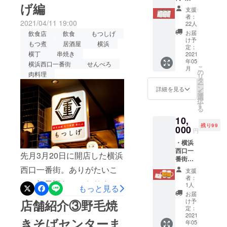
鮮度にこだわったお料理を
クッとした食感が残ってい
げ編
で各店1
2021年
支援
企画を行いましたので、ご
食べられる魚と酒はなたれ
杯ず
12月末
者：
るところもあり最高でし
つ、計7
2021/04/11 19:00
日で
22人
報告させていただきます！
へぜひお越しください！
杯分お
す。
た！あげたてで登場した
お届
飲食店
飲食
もつしげ
好きな
＿＿＿＿＿＿＿＿＿＿＿＿
け予
もつ煮
居酒屋
横浜
ドリン
チーズボール！中がチョコ
定：
＿＿＿＿＿＿＿＿＿＿＿＿
横丁
串焼き
クが飲
2021
レートになっているものも
年05
めるス
横浜西口一番街
せんべろ
＿＿＿＿七軒目は…◇もつ
こ
月
タンプ
の
肉料理
ありました！割ってみると
リ
ラリー
タ
煮込み専門店沼田(有限会社
ー
形式の
ン
詳細を見る
チーズが伸びて楽しい！サ
を
サービ
珈琲新鮮館)こちらで頂いた
選
択
ス券を3
クサクふわふわもちもち
す
る
のは・もつ煮込み 味噌仕立
枚お送
で、香りもgoodでした。本
10,
りしま
てもつ煮込み専門店のもつ
残り99
す。
000
円
格的な韓国料理が楽しめる
サービ
煮込み、至高でした。深み
・横浜
ス券の
韓兵衛へぜひお越しくださ
西口一
有効期
のある味噌ベースがやわら
先月3月20日に開店した横浜
番街の
限は
い！
かいモツにしみこんでお
限定
2021年
西口一番街。ありがたいこ
支援
ジョッ
12月末
者：
り、一口一口幸せになれま
とに毎日賑わっておりま
キの2個
日で
1人
もっと見る
セット
す。
お届
した＾＾ネギがあることで
す！！先日、『一日ですべ
・お礼
店舗紹介③野毛焼
け予
のお手
定：
また際立つモツの柔らかさ
ての店をハシゴしてみた』
紙 をお
2021
きそばセンターま
年05
がまた良かったです！！満
送りし
企画を行いましたので、ご