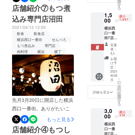
す！」とお声がけいただい
選
す！！先日、『一日ですべ
択
店舗紹介⑦もつ煮
す
た生しらす。今の季節しか
る
ての店をハシゴしてみた』
1,5
食べられない貴重なしらす
込み専門店沼田
残り
00
企画を行いましたので、ご
1,997
円
は裏切らない美味しさでし
2021/04/12 12:00
報告させていただきます！
横浜西
口一番
た！甘さと味の濃厚さが素
飲食
飲食店
＿＿＿＿＿＿＿＿＿＿＿＿
街7店舗
横浜西口一番街
せんべろ
晴らしく、新鮮さが伝わり
で各店1
＿＿＿＿＿＿＿＿＿＿＿＿
支援
もつ煮込み
専門店
杯ず
者：
ます！だし巻きはカウン
肉料理
横浜
横丁
つ、計7
＿＿＿＿六軒目は…◇韓兵
3人
杯分お
ターの前で焼き上げられる
お届
衛(株式会社YOSHITUNE)こ
好きな
け予
ドリン
ライブ感が楽しかったで
定：
ちらでは・ヤンニョムチキ
クが飲
2021
す！味もさすがのもの…。
年05
めるス
ン・チーズボールをいただ
こ
月
タンプ
の
そしてウニのポテトサラダ
リ
ラリー
タ
きました！甘辛いタレが病
ー
形式の
ン
はなんと1000円越え！自分
詳細を見る
を
みつきになる一皿！ひとつ
サービ
選
択
先月3月20日に開店した横浜
ス券を1
でジャガイモをつぶしつつ
す
る
ひとつのチキンが大きく食
枚お送
西口一番街。ありがたいこ
混ぜます＾＾鮮度抜群のウ
3,0
りしま
べ応えもありました＾＾タ
残り
す。
00
478
とに毎日賑わっておりま
円
ニが入ることによって濃厚
もっと見る
サービ
レと絡めてありますが、揚
横浜西
す！！先日、『一日ですべ
ス券の
さが格別でした…！！旬と
店舗紹介④もつし
口一番
げたてチキンのようにサ
有効期
ての店をハシゴしてみた』
街7店舗
限は