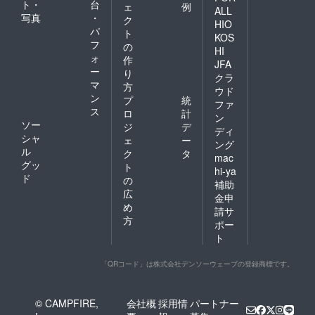
ト・
台
ェ
例
ALL
写真
・
ク
HIO
パ
ト
KOS
フ
の
HI
ォ
作
JFA
ー
り
クラ
マ
方
ウド
ン
プ
統
ファ
ス
ロ
計
ン
ソー
ジ
デ
ディ
シャ
ェ
ー
ング
ル
ク
タ
mac
グッ
ト
hi-ya
ド
の
補助
広
金申
め
請サ
方
ポー
ト
「QRコード」は株式会社デンソーウェーブの登録商標です。
© CAMPFIRE,
会社概
採用情
パートナー