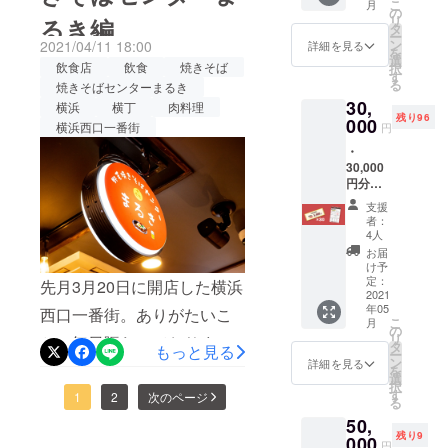
こ
月
ます。
の
リ
腹でもつ煮込みしか食べら
るき編
報告させていただきます！
タ
ー
ン
2021/04/11 18:00
詳細を見る
れなかったのですが、他の
＿＿＿＿＿＿＿＿＿＿＿＿
を
選
飲食店
飲食
焼きそば
択
す
お店の店員さんから「つく
＿＿＿＿＿＿＿＿＿＿＿＿
る
焼きそばセンターまるき
30,
ピーおいしいよ！」という
横浜
横丁
肉料理
＿＿＿＿四軒目は…◇もつ
残り96
000
横浜西口一番街
円
声が聞こえたので、是非食
しげ(株式会社ニュールック)
・
べてみてください！他にも
こちらでは・名物塩煮込
30,000
円分の
魅力的なお料理がたくさん
み・ゆでたんをいただきま
横浜西
支援
口一番
あるもつ煮込み専門店沼田
した！名物塩煮込みはたっ
者：
街共通
4人
へぜひお越しください！
お食事
ぷりのねぎと登場！様々な
お届
券(1000
け予
食感のモツと、あっさり落
円×30
定：
先月3月20日に開店した横浜
枚) ・横
2021
ち着く塩の味付けが最高な
年05
浜西口
西口一番街。ありがたいこ
こ
月
一番街7
の
一品で、汁まで飲み干して
リ
とに毎日賑わっておりま
店舗で
タ
もっと見る
ー
各店1杯
しまいました＾＾ゆでたん
ン
詳細を見る
す！！先日、『一日ですべ
を
ずつ、
選
択
はホロホロととろけていく
計7杯分
す
ての店をハシゴしてみた』
1
2
次のページ
る
お好き
食感が印象的。タンといえ
50,
なドリ
企画を行いましたので、ご
残り9
ンクが
000
ばプリプリとしているイ
円