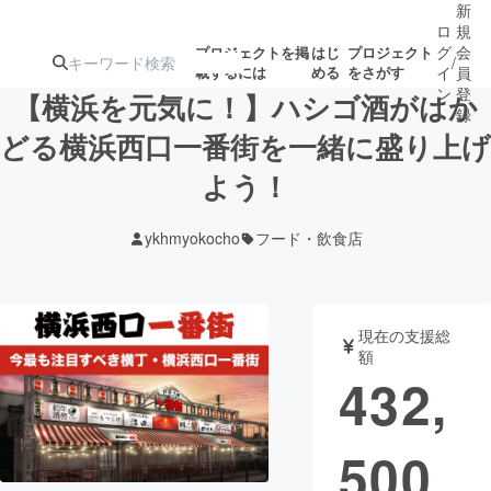
新
ロ
規
グ
会
プロジェクトを掲
はじ
プロジェクト
/
載するには
める
をさがす
イ
員
ン
登
【横浜を元気に！】ハシゴ酒がはか
録
どる横浜西口一番街を一緒に盛り上げ
よう！
人気のプロ
注目のリ
注目の新着プロ
募集終了が近いプ
もうすぐ公開
ジェクト
ターン
ジェクト
ロジェクト
されます
ykhmyokocho
フード・飲食店
アート・写真
音楽
現在の支援総
テクノロジー・ガジェット
ゲーム・サ
額
432,
映像・映画
書籍・雑誌
500
ビジネス・起業
チャレンジ