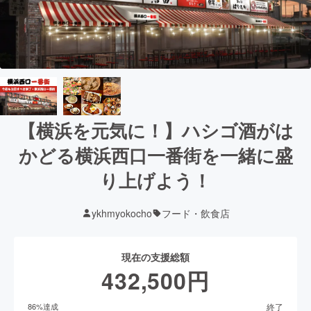
【横浜を元気に！】ハシゴ酒がは
かどる横浜西口一番街を一緒に盛
り上げよう！
ykhmyokocho
フード・飲食店
現在の支援総額
432,500
円
終了
86
%達成