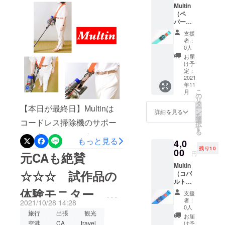
Multin
み）の
ダプ
マルティン』で検索⁡実施期
「毎度面倒
従来の開口防止機能に加
（ペ
約
ター･･･
くさいな
パーミ
間：9/30～10/31、商品お届
24%OF
3個 ・
え、肩掛けベルト・盗難防
ント）
Fにてご
～」と不便
カラビ
支援
け時期は2021年11月上旬⁡⁡#
一般販
止ベルトにも変化⁡家事や介
用意。
ナ付き
者：
を感じるこ
売予定
＜キッ
スト
0人
マルティン #multin #旅行 #
護・お仕事にも⁡◯ペットボ
とはないで
のスタ
ト内容
レッチ
お届
ンダー
＞ ・ベ
ベル
け予
トラベル #出張 #ビジネス #
すか？ 是非
トルのケース買い◯買い物
ドカ
ルト本
定：
ト･･･2
教えて下さ
ラー 販
2021
育児 #ベビーカー #家事 #ア
体･･･1
本
袋が重い・多い・傘も持た
年11
売予定
い！
本 ・接
こ
月
ウトドア #スーツケース #ベ
価格
なきゃ◯赤ちゃんを抱いて
着ファ
の
リ
5,280円
スナー
タ
ルト #観光 #goto #育児
【本日が最終日】Multinは
ー
ベビーカーを担ぎなきゃ◯
（税込
スト
ン
詳細を見る
を
み・送
ラッ
選
#campfire #災害 #防災
コードレス掃除機のサポー
重たい新聞雑誌のゴミ捨て
択
料別）
プ･･･2
す
る
を4,000
#kyplanning #ケイワイプラ
本 ・カ
トにも！ユニセックスで豊
◯アウトドアや災害時に給
もっと見る
4,0
円
ラビナ
ンニング #盗難防止 #買い物
残り10
富なカラーバリエーション
（税・
00
水タンクを運ぶ◯台車や撮
（大）･
円
元CAも絶賛
送料込
･･2個
#shopping #介護 #高齢者 #
⁡10/31までCAMPFIREにてお
影機材を運ぶ◯コードレス
Multin
み）の
・D型リ
☆☆☆ 試作品の
（コバ
約
ングア
車イス #旅 #travel #tourism
得な応援購入が可能で
掃除機のサポート⁡そんな時
ルトブ
24%OF
ダプ
ルー）
体験モニター
Fにてご
#便利グッズ #dyson
ター･･･
す！！「CAMPFIRE マル
はMultinで肩掛け運搬を。⁡ク
支援
一般販
用意。
3個 ・
者：
2021/10/28 14:28
売予定
ティン」で検索⁡プロフィー
＜キッ
ラウドファンディング
カラビ
0人
RIKA さん
旅行
出張
観光
のスタ
ト内容
ナ付き
お届
ルのホームページからもア
CAMPFIREにて先行入手可
ンダー
＞ ・ベ
空港
CA
travel
スト
け予