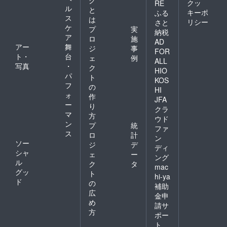
クッ
RE
ル
と
キーポ
ふる
ス
は
リシー
さと
ケ
プ
実
納税
ア
ロ
施
AD
アー
舞
ジ
事
FOR
ト・
台
ェ
例
ALL
写真
・
ク
HIO
パ
ト
KOS
フ
の
HI
ォ
作
JFA
ー
り
クラ
マ
方
ウド
ン
プ
統
ファ
ス
ロ
計
ン
ソー
ジ
デ
ディ
シャ
ェ
ー
ング
ル
ク
タ
mac
グッ
ト
hi-ya
ド
の
補助
広
金申
め
請サ
方
ポー
ト