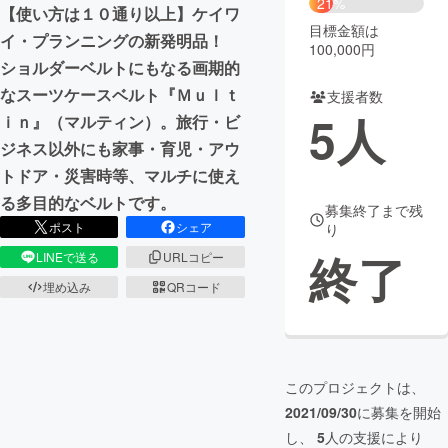
21%
【使い方は１０通り以上】ケイワ
目標金額は
まちづくり・地域活性化
イ・プランニングの新発明品！
100,000円
ショルダーベルトにもなる画期的
なスーツケースベルト『Ｍｕｌｔ
支援者数
CAMPFIRE for Social Good
CAMPFIRE Creation
5
人
ｉｎ』（マルティン）。旅行・ビ
CAMPFIREふるさと納税
machi-ya
コミュニティ
ジネス以外にも家事・育児・アウ
トドア・災害時等、マルチに使え
る多目的なベルトです。
募集終了まで残
ポスト
シェア
り
終了
LINEで送る
URLコピー
埋め込み
QRコード
このプロジェクトは、
2021/09/30
に募集を開始
し、
5
人の支援により