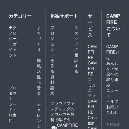
カテゴリー
起案サポート
サ
CAMP
ー
FIRE
テク
ま
プ
ス
ビ
につい
ノロ
ち
ロ
タ
ス
て
ジー
づ
ジ
ッ
・ガ
く
ェ
フ
CAM
CAMP
ジェ
り
ク
に
PFI
FIREと
ット
・
ト
相
RE
は
地
を
談
CAM
あんし
域
作
す
PFI
ん・安
活
る
る
RE
全への
性
資
コ
取り組
化
料
ミュ
み
プロ
音
請
ニ
ニュー
ダク
楽
求
ティ
ス
ト
CAM
ヘルプ
クラウドファ
フー
チ
PFI
お問い
ンディングの
ド・
ャ
RE
合わせ
ノウハウを無
飲食
レ
Crea
料で学ぼう
店
ン
tion
各種規定
CAMPFIRE
ジ
CAM