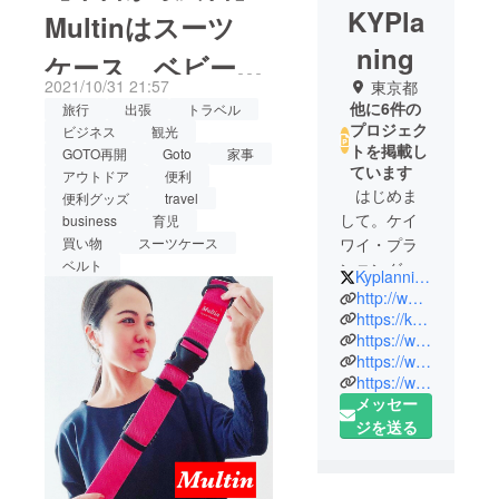
KYPla
Multinはスーツ
ning
ケース、ベビー
2021/10/31 21:57
東京都
カー、お買い物、
他に6件の
旅行
出張
トラベル
プロジェク
ビジネス
観光
アウトドア、掃除
トを掲載し
GOTO再開
Goto
家事
ています
アウトドア
便利
機にも便利
はじめま
便利グッズ
travel
して。ケイ
business
育児
ワイ・プラ
買い物
スーツケース
ベルト
ンニング代
KyplanningKYP
表の河野で
http://www.kyplnning.com/
す。
https://kyplnshop.thebase.in/
https://www.instagram.com/kyplanning/
https://www.tv-tokyo.co.jp/mv/wbs/trend_tamago/post_185034/
「ものづく
https://www.tv-tokyo.co.jp/mv/wbs/trend_tamago/post_171399/
り・ことづ
メッセー
くり」に興
ジを送る
味のあった
私は、”アイ
デアで世の