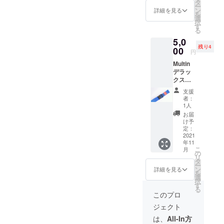
ト本
スナー
タ
真は本
事に◯ペットボトルのケー
ー
体･･･1
スト
ン
体カ
詳細を見る
を
本 ・接
ラッ
ス買い◯赤ちゃんを抱いて
選
ラーピ
択
着ファ
プ･･･2
す
ンクも
る
ベビーカーを担ぐ◯重たい
スナー
本 ・カ
含む
5,0
スト
ラビナ
新聞雑誌ゴミを捨てる◯ア
残り4
ラッ
00
（大）･
円
プ･･･2
･･2個
ウトドアや災害時に給水タ
Multin
本 ・カ
・D型リ
デラッ
ラビナ
ングア
ンクを運ぶ◯台車や撮影機
クスタ
（大）･
ダプ
イプ
材を運ぶそんな時はMultinで
･･2個
ター･･･
支援
（ター
・D型リ
3個 ・
者：
肩掛け運搬を。
コイズ
ングア
カラビ
1人
ブ
ダプ
ナ付き
お届
ルー）
ター･･･
スト
け予
※CAMP
3個 ・
定：
レッチ
FIRE限
2021
カラビ
ベル
年11
定商
ナ付き
ト･･･2
こ
月
品・限
スト
の
本 ※写
リ
定カ
レッチ
タ
真は本
ー
ラーで
ベル
ン
体カ
詳細を見る
を
す。 デ
ト･･･2
選
ラーピ
択
ラック
本 ※写
す
ンクも
る
スタイ
真は本
含む
このプロ
プは
体カ
ジェクト
スーツ
ラーピ
ケース
ンクも
は、
All-In方
２つに