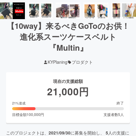
【10way】来るべきGoToのお供！
進化系スーツケースベルト
『Multin』
KYPlaning
プロダクト
現在の支援総額
21,000
円
終了
21
%達成
目標金額
100,000
円
支援者数
5
人
このプロジェクトは、
2021/09/30
に募集を開始し、
5
人の支援に