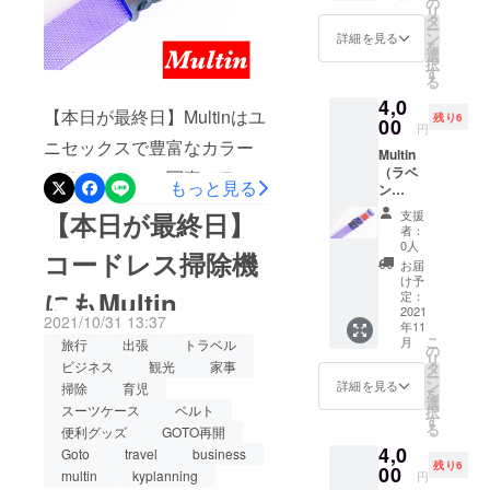
の
思いつくま
リ
み・送
肩掛けベルト・盗難防止ベ
タ
ー
まに何でも
料別）
ン
詳細を見る
を
ルトにも変化⁡家事や介護・
を4,000
発明してい
選
択
円
す
ます。
お仕事にも⁡◯ペットボトル
る
（税・
4,0
送料込
のケース買い◯買い物袋が
【本日が最終日】Multinはユ
残り6
み）の
00
また、発明
円
約
重い・多い・傘も持たな
ニセックスで豊富なカラー
家の支援
Multin
24%OF
きゃ◯赤ちゃんを抱いてベ
（ラベ
サービスも
Fにてご
バリエーション写真はラベ
もっと見る
ン
用意。
行っていま
ビーカーを担ぎなきゃ◯重
ンダー⁡10/31までCAMPFIRE
ダー）
＜キッ
支援
【本日が最終日】
すので、下
一般販
ト内容
者：
たい新聞雑誌のゴミ捨て◯
にてお得な応援購入が可能
売予定
＞ ・ベ
請け脱却を
0人
コードレス掃除機
のスタ
ルト本
アウトドアや災害時に給水
お届
です！！「CAMPFIRE マル
目指す製造
ンダー
体･･･1
け予
タンクを運ぶ◯台車や撮影
業、ものづ
ドカ
にもMultin
本 ・接
定：
ティン」で検索⁡プロフィー
ラー 販
2021
着ファ
くり・こと
2021/10/31 13:37
機材を運ぶ◯コードレス掃
年11
ルのホームページからもア
売予定
スナー
こ
づくり関係
月
旅行
出張
トラベル
価格
スト
の
除機のサポート⁡そんな時は
リ
クセスできます⁡⁡■■ GoToト
5,280円
の皆様、お
ラッ
ビジネス
観光
家事
タ
ー
（税込
プ･･･2
ン
Multinで肩掛け運搬を。⁡クラ
詳細を見る
掃除
育児
気軽にご相
ラベルはMultinで ■■⁡ケイワ
を
み・送
本 ・カ
選
スーツケース
ベルト
択
談下さい。
ウドファンディング
料別）
ラビナ
す
イ・プランニングの新発明
る
便利グッズ
GOTO再開
を4,000
（大）･
CAMPFIREにて先行入手可
4,0
品⁡進化系スーツケースベル
円
･･2個
Goto
travel
business
皆さんは日
残り6
（税・
00
・D型リ
multin
kyplanning
円
能『キャンプファイヤー
ト『Multin（マルティン）』⁡
常生活で
送料込
ングア