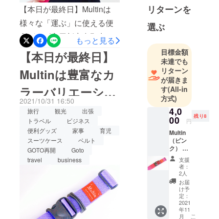
中を便利
リターンを
【本日が最終日】Multinは
に・楽しく
様々な「運ぶ」に使える便
選ぶ
したい！”と
利グッズ実用新案出願中 モ
の想いから
もっと見る
デルはRIKAさん
一念発起
目標金額
【本日が最終日】
し、２０年
未達でも
@rika6208⁡10/31まで
リターン
勤めた食品
Multinは豊富なカ
CAMPFIREにてお得な応援
が届きま
会社を退社
ラーバリエーショ
す
(All-in
購入が可能です！！
して発明屋
方式)
2021/10/31 16:50
『ケイワ
「CAMPFIRE マルティン」
ン
4,0
旅行
観光
出張
イ・プラン
残り8
で検索⁡プロフィールのホー
00
トラベル
ビジネス
円
ニング』を
便利グッズ
家事
育児
ムページからもアクセスで
Multin
一人で起業
（ピン
スーツケース
ベルト
きます⁡⁡■■ GoToトラベルは
しました。
ク） 一
GOTO再開
Goto
般販売
Multinで ■■⁡ケイワイ・プラ
支援
travel
business
予定の
者：
ベビー用品
スタン
ンニングの新発明品⁡進化系
2人
からお墓ま
ダード
お届
スーツケースベルト
カラー
で、雑貨か
け予
販売予
定：
『Multin（マルティン）』⁡従
らＩＴシス
定価格
2021
年11
テムまで、
5,280円
来の開口防止機能に加え、
こ
月
（税込