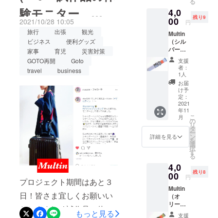
る
円
本 ・カ
含む
影機材を運ぶ◯コードレス
験モニター
4,0
.com/p/CVX-oE7JbSf/?
（税・
ラビナ
残り9
送料込
00
（大）･
2021/10/28 10:05
掃除機のサポート⁡そんな時
円
utm_source=ig_web_copy_li
み）の
RIKA さん
･･2個
旅行
出張
観光
Multin
約
・D型リ
はMultinで肩掛け運搬を。⁡ク
nkイメージカラーのピン
（シル
ビジネス
便利グッズ
24%OF
ングア
バーグ
ラウドファンディング
Fにてご
ダプ
家事
育児
災害対策
ク ♥＜GoToトラベルは
レー）
用意。
ター･･･
支援
GOTO再開
Goto
CAMPFIREにて先行入手可
一般販
Multinで＞ケイワイ・プラン
＜キッ
3個 ・
者：
travel
business
売予定
ト内容
カラビ
1人
能『キャンプファイヤー
ニングの新発明品旅行・出
のスタ
＞ ・ベ
ナ付き
お届
ンダー
ルト本
スト
け予
マルティン』で検索⁡実施期
張に進化系スーツケースベ
ドカ
体･･･1
定：
レッチ
ラー 販
2021
間：9/30～10/31、商品お届
本 ・接
ベル
ルト『Multin（マルティ
年11
売予定
着ファ
ト･･･2
こ
月
け時期は2021年11月上旬⁡実
価格
ン）』従来の開口防止機能
スナー
の
本 ※写
リ
5,280円
スト
タ
真は本
用新案出願中⁡#マルティン
ー
に加え、肩掛けベルト・盗
（税込
ラッ
ン
体カ
詳細を見る
を
み・送
プ･･･2
選
ラーピ
#multin #旅行 #トラベル #出
難防止ベルトにも変化飲料
択
料別）
本 ・カ
す
ンクも
る
を4,000
張 #ビジネス #育児 #ベビー
ラビナ
含む
のケース買い、備蓄品の買
4,0
円
（大）･
カー #家事 #アウトドア #
残り8
（税・
00
い出しにも！日常生活や仕
･･2個
円
プロジェクト期間はあと３
送料込
・D型リ
スーツケース #ベルト #観光
事に◯ペットボトルのケー
Multin
み）の
ングア
日！皆さま宜しくお願いい
（オ
約
ダプ
#goto #育児 #campfire #災害
ス買い◯赤ちゃんを抱いて
リーブ
24%OF
ター･･･
たします(^^♪試作品の体験
グリー
もっと見る
Fにてご
#防災 #kyplanning #ケイワ
3個 ・
ベビーカーを担ぐ◯重たい
支援