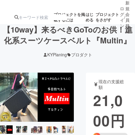
新
ロ
規
グ
会
プロジェクトを掲
はじ
プロジェクト
/
載するには
める
をさがす
イ
員
ン
登
【10way】来るべきGoToのお供！進
録
化系スーツケースベルト『Multin』
人気のプロ
注目のリ
注目の新着プロ
募集終了が近いプ
もうすぐ公開
KYPlaning
プロダクト
ジェクト
ターン
ジェクト
ロジェクト
されます
アート・写真
音楽
現在の支援総
額
21,0
テクノロジー・ガジェット
ゲーム・サ
00
円
映像・映画
書籍・雑誌
ビジネス・起業
チャレンジ