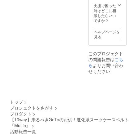
ダー
支援で困った
パッ
時はどこに相
ド･･･1
談したらいい
個（通
ですか？
常版は
無し）
ヘルプページを
・接着
見る
ファス
ナース
トラッ
このプロジェクト
プ･･･2
の問題報告は
こち
本（通
常版も2
ら
よりお問い合わ
本） ・
せください
カラビ
ナ
（大）･
･･4個
（通常
版は2
トップ
>
個） ・
プロジェクトをさがす
>
D型リン
プロダクト
>
グアダ
プ
【10way】来るべきGoToのお供！進化系スーツケースベルト
ター･･･
『Multin』
>
5個（通
活動報告一覧
常版は3
個） ・