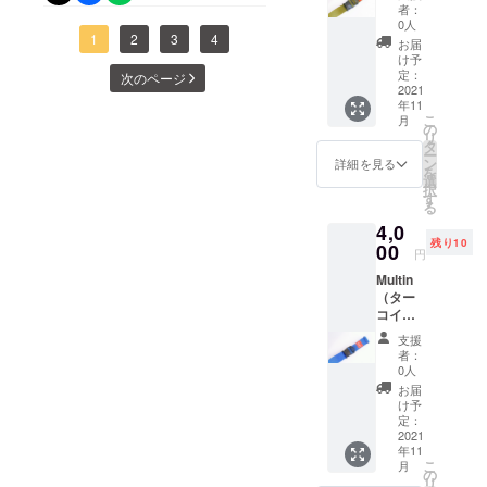
ン） 一
用意。
カラビ
モニター RIKA さん
者：
イプランニング #盗難防止 #
般販売
＜キッ
新聞雑誌ゴミを捨てる◯ア
ナ付き
0人
予定の
Instagram（@rika6208）
1
2
3
4
ト内容
スト
お届
買い物 #shopping #介護 #高
ウトドアや災害時に給水タ
スタン
＞ ・ベ
レッチ
け予
https://www.instagram.com/p
ダード
ルト本
定：
ベル
次のページ
齢者 #車イス #旅 #travel
ンクを運ぶ◯台車や撮影機
カラー
2021
体･･･1
ト･･･2
/CVX-oE7JbSf/?
年11
販売予
本 ・接
#tourism #便利グッズ
本 ※写
材を運ぶそんな時はMultinで
こ
月
定価格
着ファ
の
真は本
utm_source=ig_web_copy_li
リ
#dyson
5,280円
スナー
タ
肩掛け運搬を。
体カ
ー
（税込
nkイメージカラーのピン
スト
ン
ラーピ
詳細を見る
を
み・送
ラッ
選
ンクも
択
ク ♥＜GoToトラベルは
料別）
プ･･･2
す
含む
る
を4,000
本 ・カ
Multinで＞ケイワイ・プラン
4,0
円
ラビナ
残り10
（税・
00
（大）･
ニングの新発明品旅行・出
円
送料込
･･2個
Multin
み）の
張に進化系スーツケースベ
・D型リ
（ター
約
ングア
ルト『Multin（マルティ
コイズ
24%OF
ダプ
ブ
Fにてご
ター･･･
支援
ン）』従来の開口防止機能
ルー）
用意。
3個 ・
者：
※CAMP
＜キッ
カラビ
0人
に加え、肩掛けベルト・盗
FIRE限
ト内容
ナ付き
お届
定カ
＞ ・ベ
難防止ベルトにも変化飲料
スト
け予
ラー ＜
ルト本
定：
レッチ
のケース買い、備蓄品の買
キット
2021
体･･･1
ベル
年11
内容＞
本 ・接
ト･･･2
い出しにも！日常生活や仕
こ
月
・ベル
着ファ
の
本 ※写
リ