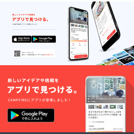
カラビ
ナ付き
スト
レッチ
ベル
ト･･･4
本（通
常版は2
本） ※
写真は
本体カ
ラーピ
ンクも
含む