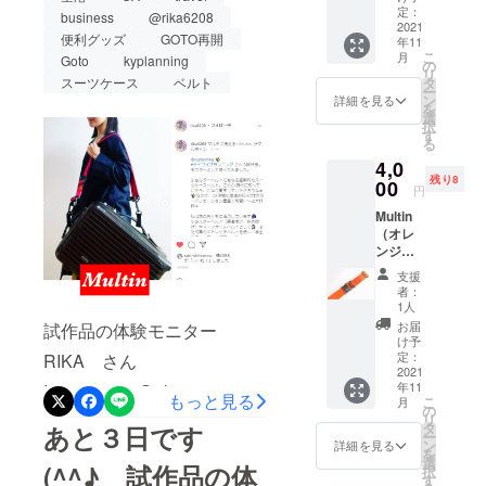
ドカ
ルト本
定：
レッチ
business
@rika6208
クセスできます⁡⁡■■ GoToト
能『キャンプファイヤー
ラー 販
2021
体･･･1
ベル
便利グッズ
GOTO再開
年11
売予定
本 ・接
ト･･･2
ラベルはMultinで ■■⁡ケイワ
マルティン』で検索⁡実施期
こ
月
Goto
kyplanning
価格
着ファ
の
本 ※写
リ
5,280円
イ・プランニングの新発明
スナー
タ
スーツケース
ベルト
間：9/30～10/31、商品お届
真は本
ー
（税込
スト
ン
体カ
詳細を見る
を
品⁡進化系スーツケースベル
け時期は2021年11月上旬⁡実
み・送
ラッ
選
ラーピ
択
料別）
プ･･･2
す
ンクも
ト『Multin（マルティン）』⁡
る
用新案出願中⁡#マルティン
を4,000
本 ・カ
含む
4,0
円
ラビナ
従来の開口防止機能に加
#multin #旅行 #トラベル #出
残り8
（税・
00
（大）･
円
送料込
え、肩掛けベルト・盗難防
･･2個
張 #ビジネス #育児 #ベビー
Multin
み）の
・D型リ
止ベルトにも変化⁡家事や介
（オレ
カー #家事 #アウトドア #
約
ングア
ンジ）
24%OF
ダプ
護・お仕事にも⁡◯ペットボ
スーツケース #ベルト #観光
一般販
Fにてご
ター･･･
支援
売予定
用意。
3個 ・
者：
トルのケース買い◯買い物
#goto #育児 #campfire #災害
のスタ
＜キッ
カラビ
1人
ンダー
ト内容
袋が重い・多い・傘も持た
ナ付き
#防災 #kyplanning #ケイワ
お届
試作品の体験モニター
ドカ
＞ ・ベ
スト
け予
なきゃ◯赤ちゃんを抱いて
ラー 販
イプランニング #盗難防止 #
ルト本
定：
RIKA さん
レッチ
売予定
2021
体･･･1
ベル
ベビーカーを担ぎなきゃ◯
買い物 #shopping #介護 #高
年11
Instagram（@rika6208）元
価格
本 ・接
ト･･･2
もっと見る
こ
月
5,280円
着ファ
の
本 ※写
重たい新聞雑誌のゴミ捨て
齢者 #車イス #旅 #travel
リ
CAのRIKAさんも絶賛の使
（税込
スナー
タ
真は本
あと３日です
ー
み・送
スト
◯アウトドアや災害時に給
ン
体カ
詳細を見る
#tourism #便利グッズ
い勝手
を
料別）
ラッ
選
ラーピ
(^^♪ 試作品の体
択
水タンクを運ぶ◯台車や撮
を4,000
プ･･･2
す
☆☆☆https://www.instagram
ンクも