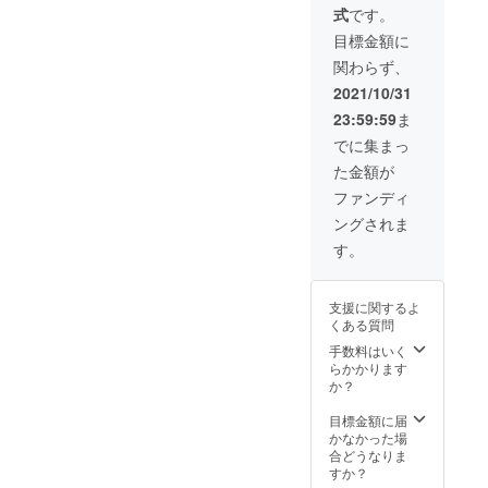
含む
式
です。
付属品
を常設
目標金額に
できる
関わらず、
よう、
ショル
2021/10/31
ダー
23:59:59
ま
パッド
他付属
でに集まっ
品を多
た金額が
めに付
けてい
ファンディ
ます。
ングされま
カラー
は
す。
CAMPF
IRE限定
のター
支援に関するよ
コイズ
くある質問
ブルー
のみで
手数料はいく
す。 ＜
らかかります
キット
か？
内容＞
・ベル
目標金額に届
ト本
かなかった場
体･･･1
合どうなりま
本 ・
すか？
ショル