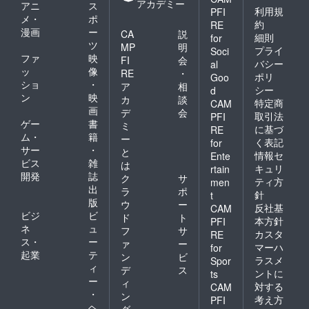
アカデミー
アニ
ス
利用規
PFI
メ・
ポ
約
RE
漫画
ー
CA
説
細則
for
ツ
MP
明
プライ
Soci
ファ
映
FI
会
バシー
al
ッ
像
RE
・
ポリ
Goo
ショ
・
ア
相
シー
d
ン
映
カ
談
特定商
CAM
画
デ
会
取引法
PFI
ゲー
書
ミ
に基づ
RE
ム・
籍
ー
く表記
for
サー
・
と
情報セ
Ente
ビス
雑
は
キュリ
rtain
開発
誌
ク
サ
ティ方
men
出
ラ
ポ
針
t
版
ウ
ー
反社基
CAM
ビジ
ビ
ド
ト
本方針
PFI
ネ
ュ
フ
サ
カスタ
RE
ス・
ー
ァ
ー
マーハ
for
起業
テ
ン
ビ
ラスメ
Spor
ィ
デ
ス
ントに
ts
ー
ィ
対する
CAM
・
ン
考え方
PFI
ヘ
グ