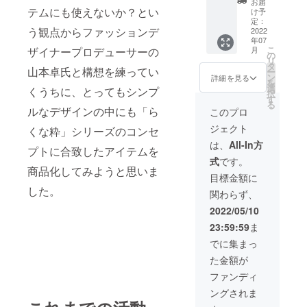
お届
込） オ
テムにも使えないか？とい
け予
ルテガ
定：
う観点からファッションデ
柄 一般
2022
年07
販売予
こ
ザイナープロデューサーの
月
定価格
の
リ
17,000
タ
山本卓氏と構想を練ってい
ー
円（税
ン
詳細を見る
を
込・送
選
くうちに、とってもシンプ
択
料込）
す
る
ルなデザインの中にも「ら
このプロ
ジェクト
くな粋」シリーズのコンセ
は、
All-In方
プトに合致したアイテムを
式
です。
商品化してみようと思いま
目標金額に
した。
関わらず、
2022/05/10
23:59:59
ま
でに集まっ
た金額が
ファンディ
ングされま