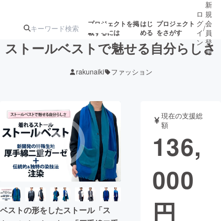
新
ロ
規
グ
会
プロジェクトを掲
はじ
プロジェクト
/
載するには
める
をさがす
イ
員
ン
登
ストールベストで魅せる自分らしさ
録
rakunaiki
ファッション
人気のプロ
注目のリ
注目の新着プロ
募集終了が近いプ
もうすぐ公開
ジェクト
ターン
ジェクト
ロジェクト
されます
現在の支援総
額
アート・写真
音楽
136,
テクノロジー・ガジェット
ゲーム・サ
000
映像・映画
書籍・雑誌
円
ベストの形をしたストール「ス
ビジネス・起業
チャレンジ