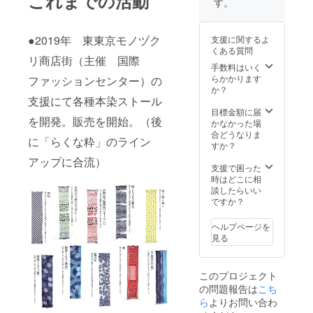
これまでの活動
す。
●2019年 東東京モノヅク
支援に関するよ
くある質問
リ商店街（主催 国際
手数料はいく
らかかります
ファッションセンター）の
か？
支援にて各種本染ストール
目標金額に届
を開発。販売を開始。（後
かなかった場
合どうなりま
に「らくな粋」のライン
すか？
アップに合流）
支援で困った
時はどこに相
談したらいい
ですか？
ヘルプページを
見る
このプロジェクト
の問題報告は
こち
ら
よりお問い合わ