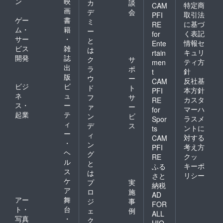
ン
映
カ
談
特定商
CAM
画
デ
会
取引法
PFI
ゲー
書
ミ
に基づ
RE
ム・
籍
ー
く表記
for
サー
・
と
情報セ
Ente
ビス
雑
は
キュリ
rtain
開発
誌
ク
サ
ティ方
men
出
ラ
ポ
針
t
版
ウ
ー
反社基
CAM
ビジ
ビ
ド
ト
本方針
PFI
ネ
ュ
フ
サ
カスタ
RE
ス・
ー
ァ
ー
マーハ
for
起業
テ
ン
ビ
ラスメ
Spor
ィ
デ
ス
ントに
ts
ー
ィ
対する
CAM
・
ン
考え方
PFI
ヘ
グ
クッ
RE
ル
と
キーポ
ふる
ス
は
リシー
さと
ケ
プ
実
納税
ア
ロ
施
AD
アー
舞
ジ
事
FOR
ト・
台
ェ
例
ALL
写真
・
ク
HIO