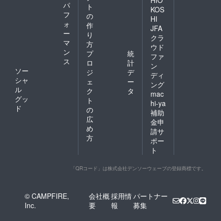
パ
ト
KOS
フ
の
HI
ォ
作
JFA
ー
り
クラ
マ
方
ウド
ン
プ
統
ファ
ス
ロ
計
ン
ソー
ジ
デ
ディ
シャ
ェ
ー
ング
ル
ク
タ
mac
グッ
ト
hi-ya
ド
の
補助
広
金申
め
請サ
方
ポー
ト
「QRコード」は株式会社デンソーウェーブの登録商標です。
© CAMPFIRE,
会社概
採用情
パートナー
Inc.
要
報
募集