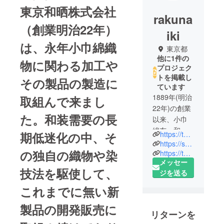
東京和晒株式会社
rakuna
（創業明治22年）
iki
は、永年小巾綿織
東京都
他に1件の
物に関わる加工や
プロジェク
トを掲載し
その製品の製造に
ています
1889年(明治
取組んで来まし
22年)の創業
た。和装需要の長
以来、小巾
綿布・和晒
https://tenugui.co.jp/
期低迷化の中、そ
にこだわり
https://souzou-kan.info/
の独自の織物や染
続けていま
https://tokyo-honzome.com/
メッセー
す。
技法を駆使して、
ジを送る
「晒」「ゆ
かた」「手
これまでに無い新
ぬぐい」
製品の開発販売に
「伴天」
リターンを
「先染生