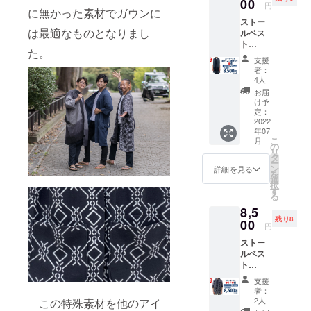
円（税
00
円
に無かった素材でガウンに
込・送
ストー
料込）
は最適なものとなりまし
ルベス
ト
た。
CAMPF
支援
IRE早割
者：
50％
4人
（税
お届
込・送
け予
料込）
定：
グ
2022
年07
レー
こ
月
濃淡
の
リ
ぼか
タ
ー
し 縦
ン
詳細を見る
を
柄 一般
選
択
販売予
す
る
定価格
8,5
17,000
残り8
円（税
00
円
込・送
ストー
料込）
ルベス
ト
CAMPF
支援
IRE早割
者：
50％
2人
この特殊素材を他のアイ
（税