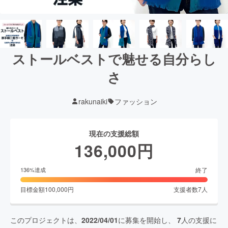
ストールベストで魅せる自分らし
さ
rakunaiki
ファッション
現在の支援総額
136,000
円
終了
136
%達成
目標金額
100,000
円
支援者数
7
人
このプロジェクトは、
2022/04/01
に募集を開始し、
7
人の支援に