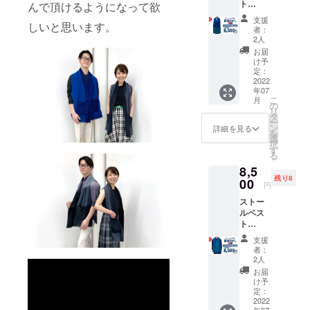
ト
んで頂けるようになって欲
CAMPF
支援
しいと思います。
IRE早割
者：
50％
2人
（税
お届
込・送
け予
料込）
定：
青～
2022
年07
緑 ぼ
こ
月
かし
の
リ
横柄 一
タ
ー
般販売
ン
詳細を見る
を
予定価
選
択
格
す
る
17,000
8,5
円（税
残り8
込・送
00
円
料込）
ストー
ルベス
ト
CAMPF
支援
IRE早割
者：
50％
2人
（税
お届
込） 青
け予
～緑ぼ
定：
かし
2022