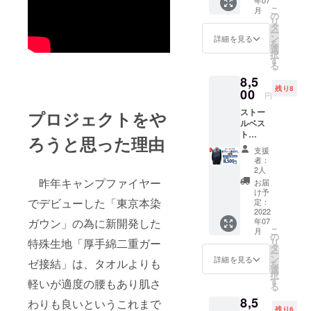
年07
縦柄 一
こ
月
般販売
の
リ
予定価
タ
ー
格
ン
詳細を見る
を
17,000
選
択
円（税
す
る
込・送
8,5
料込）
残り8
00
円
ストー
プロジェクトをや
ルベス
ト
ろうと思った理由
CAMPF
支援
IRE早割
者：
50％
2人
（税
昨年キャンプファイヤー
お届
込・送
け予
料込）
でデビューした「東京本染
定：
グ
2022
ガウン」の為に新開発した
年07
レー
こ
月
濃淡
の
特殊生地「厚手綿二重ガー
リ
ぼか
タ
ー
し 横
ン
詳細を見る
ゼ接結」は、タオルよりも
を
柄 一般
選
択
販売予
す
軽いが適度の腰もあり肌さ
る
定価格
8,5
17,000
わりも良いというこれまで
残り6