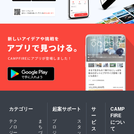
カテゴリー
起案サポート
サ
CAMP
ー
FIRE
テク
ま
プ
ス
ビ
につい
ノロ
ち
ロ
タ
ス
て
ジー
づ
ジ
ッ