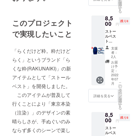
クリエイ
を
定価格
選
択
ターの方の
17,000
す
る
円（税
創作活動・
8,5
込・送
このプロジェクト
染体験・物
残り8
料込）
00
円
販を応援し
で実現したいこと
ストー
ています。
ルベス
ト
CAMPF
支援
「らくだけど粋。粋だけど
IRE早割
者：
50％
2人
らく」というブランド「ら
（税
お届
込・送
け予
くな粋(RAKUNAIKI)」の新
料込）
定：
青～紺
2022
アイテムとして「ストール
年07
ぼか
こ
月
し 縦
ベスト」を開発しました。
の
リ
柄 一般
タ
ー
このアイテムが普及して
販売予
ン
詳細を見る
を
定価格
選
択
行くことにより「東京本染
17,000
す
る
円（税
（注染）」のデザインの素
8,5
込・送
残り8
料込）
00
晴らしさが、手ぬぐいのみ
円
ストー
ならず多くのシーンで楽し
ルベス