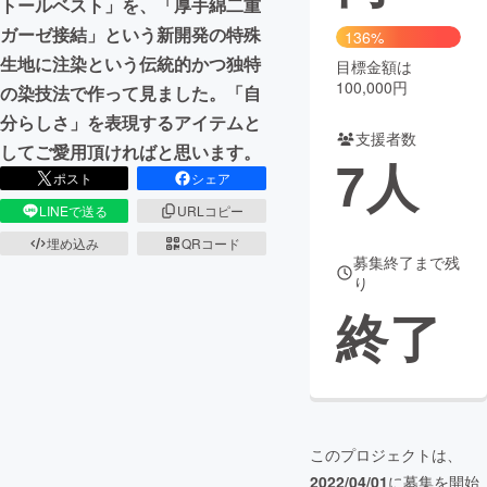
トールベスト」を、「厚手綿二重
ガーゼ接結」という新開発の特殊
136%
まちづくり・地域活性化
生地に注染という伝統的かつ独特
目標金額は
100,000円
の染技法で作って見ました。「自
CAMPFIRE for Social Good
CAMPFIRE Creation
分らしさ」を表現するアイテムと
支援者数
CAMPFIREふるさと納税
machi-ya
コミュニティ
してご愛用頂ければと思います。
7
人
ポスト
シェア
LINEで送る
URLコピー
埋め込み
QRコード
募集終了まで残
り
終了
このプロジェクトは、
2022/04/01
に募集を開始