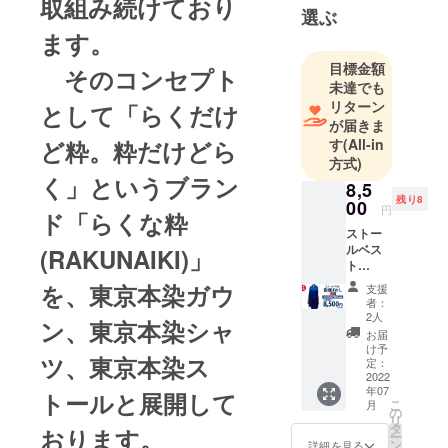
取組み続けており
地」「無地
選ぶ
染」など、
ます。
時代ととも
目標金額
そのコンセプト
に様々な製
未達でも
品づくりで
リターン
として「らくだけ
お客様とつ
が届きま
ながって来
ど粋。粋だけどら
す
(All-in
方式)
ました。
く」というブラン
小巾綿布の
8,5
残り8
00
即納体制は
円
ド「らくな粋
もとより、
ストー
ルベス
(RAKUNAIKI)」
プロから個
ト
人に至るま
CAMPF
を、東京本染ガウ
支援
で、オリジ
IRE早割
者：
50％
ナル製作の
2人
ン、東京本染シャ
（税
お届
多彩なニー
込・送
け予
ツ、東京本染ス
ズにワンス
料込）
定：
青～紺
2022
トップで対
年07
ぼか
トールと展開して
こ
応していま
月
し 横
の
リ
柄 一般
す。
タ
おります。
ー
販売予
ン
詳細を見る