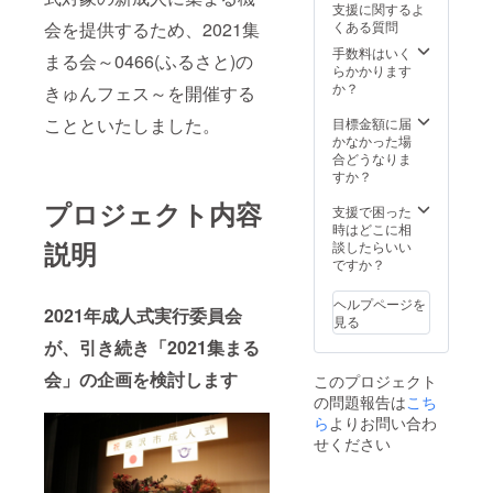
支援に関するよ
会を提供するため、2021集
くある質問
手数料はいく
まる会～0466(ふるさと)の
らかかります
か？
きゅんフェス～を開催する
ことといたしました。
目標金額に届
かなかった場
合どうなりま
すか？
プロジェクト内容
支援で困った
時はどこに相
説明
談したらいい
ですか？
ヘルプページを
2021年成人式実行委員会
見る
が、引き続き「2021集まる
会」の企画を検討します
このプロジェクト
の問題報告は
こち
ら
よりお問い合わ
せください