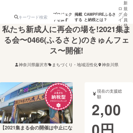
新
ロ
規
グ
会
プロジェク
掲載
CAMPFIREふるさ
/
トを探す
する
と納税とは？
イ
員
ン
登
私たち新成人に再会の場を!2021集ま
録
る会〜0466(ふるさと)のきゅんフェ
ス〜開催!
人気のプロ
注目のリ
注目の新着プロ
募集終了が近いプ
もうすぐ公開
ジェクト
ターン
ジェクト
ロジェクト
されます
神奈川県藤沢市
まちづくり・地域活性化
神奈川県
アート・写真
音楽
現在の支援総
テクノロジー・ガジェット
ゲーム・サ
額
2,00
映像・映画
書籍・雑誌
0
円
【2021集まる会の開催は中止にな
ビジネス・起業
チャレンジ