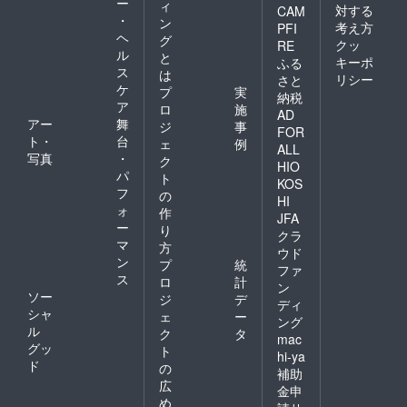
ー
ィ
対する
CAM
・
ン
考え方
PFI
ヘ
グ
クッ
RE
ル
と
キーポ
ふる
ス
は
リシー
さと
ケ
プ
実
納税
ア
ロ
施
AD
アー
舞
ジ
事
FOR
ト・
台
ェ
例
ALL
写真
・
ク
HIO
パ
ト
KOS
フ
の
HI
ォ
作
JFA
ー
り
クラ
マ
方
ウド
ン
プ
統
ファ
ス
ロ
計
ン
ソー
ジ
デ
ディ
シャ
ェ
ー
ング
ル
ク
タ
mac
グッ
ト
hi-ya
ド
の
補助
広
金申
め