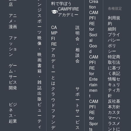
Crea
料で学ぼう
店
ン
tion
各種規定
CAMPFIRE
ジ
CAM
アカデミー
アニ
ス
利用規
PFI
メ・
ポ
約
RE
漫画
ー
CA
説
細則
for
ツ
MP
明
プライ
Soci
ファ
映
FI
会
バシー
al
ッ
像
RE
・
ポリ
Goo
ショ
・
ア
相
シー
d
ン
映
カ
談
特定商
CAM
画
デ
会
取引法
PFI
ゲー
書
ミ
に基づ
RE
ム・
籍
ー
く表記
for
サー
・
と
情報セ
Ente
ビス
雑
は
キュリ
rtain
開発
誌
ク
サ
ティ方
men
出
ラ
ポ
針
t
版
ウ
ー
反社基
CAM
ビジ
ビ
ド
ト
本方針
PFI
ネ
ュ
フ
サ
カスタ
RE
ス・
ー
ァ
ー
マーハ
for
起業
テ
ン
ビ
ラスメ
Spor
ィ
デ
ス
ントに
ts