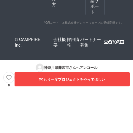
請サ
方
ポー
ト
「QRコード」は株式会社デンソーウェーブの登録商標です。
© CAMPFIRE,
会社概
採用情
パートナー
Inc.
要
報
募集
神奈川県藤沢市
さんへアンコール
もう一度プロジェクトをやってほしい
0