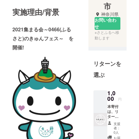
市
実施理由/背景
神奈川県
お問い合わ
せ
2021集まる会～0466(ふる
※さとふるへ移
さと)のきゅんフェス～ を
動します
開催!
リターンを
選ぶ
1,0
00
円
本寄付
は、リ
ターン
の無い
支援
寄付と
者：
なりま
0人
す。
お届