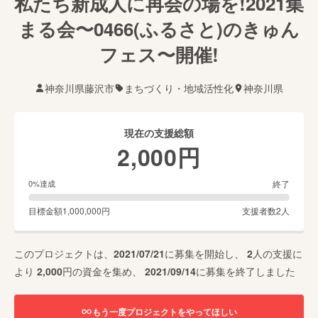
私たち新成人に再会の場を!2021集
まる会〜0466(ふるさと)のきゅん
フェス〜開催!
神奈川県藤沢市
まちづくり・地域活性化
神奈川県
現在の支援総額
2,000
円
終了
0
%達成
目標金額
1,000,000
円
支援者数
2
人
このプロジェクトは、
2021/07/21
に募集を開始し、
2
人の支援に
より
2,000
円の資金を集め、
2021/09/14
に募集を終了しました
もう一度プロジェクトをやってほしい