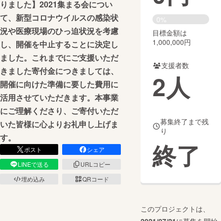
りました】2021集まる会につい
て、新型コロナウイルスの感染状
まちづくり・地域活性化
0%
況や医療現場のひっ迫状況を考慮
目標金額は
1,000,000円
し、開催を中止することに決定し
CAMPFIRE for Social Good
CAMPFIRE Creation
ました。これまでにご支援いただ
CAMPFIREふるさと納税
machi-ya
コミュニティ
支援者数
きました寄付金につきましては、
2
人
開催に向けた準備に要した費用に
活用させていただきます。本事業
にご理解くださり、ご寄付いただ
募集終了まで残
いた皆様に心よりお礼申し上げま
り
す。
終了
ポスト
シェア
LINEで送る
URLコピー
埋め込み
QRコード
このプロジェクトは、