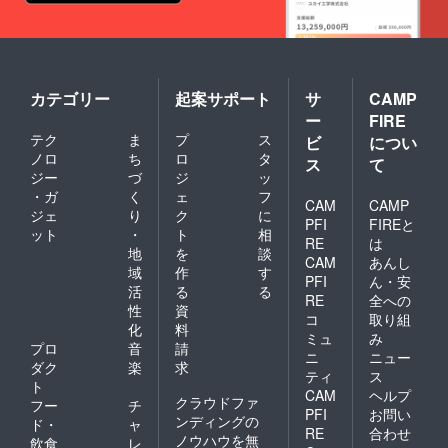
カテゴリー
起案サポート
サ
CAMP
ー
FIRE
テク
ま
プ
ス
ビ
につい
ノロ
ち
ロ
タ
ス
て
ジー
づ
ジ
ッ
・ガ
く
ェ
フ
CAM
CAMP
ジェ
り
ク
に
PFI
FIREと
ット
・
ト
相
RE
は
地
を
談
CAM
あんし
域
作
す
PFI
ん・安
活
る
る
RE
全への
性
資
コ
取り組
化
料
ミュ
み
プロ
音
請
ニ
ニュー
ダク
楽
求
ティ
ス
ト
CAM
ヘルプ
クラウドファ
フー
チ
PFI
お問い
ンディングの
ド・
ャ
RE
合わせ
ノウハウを無
飲食
レ