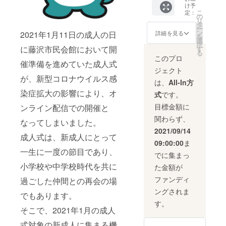
け予
こ
定：
の
リ
タ
ー
ン
2021年1月11日の成人の日
詳細を見る
を
選
択
に藤沢市民会館において開
す
る
このプロ
催準備を進めていた成人式
ジェクト
が、新型コロナウイルス感
は、
All-In方
染症拡大の影響により、オ
式
です。
目標金額に
ンライン配信での開催と
関わらず、
なってしまいました。
2021/09/14
成人式は、新成人にとって
09:00:00
ま
一生に一度の節目であり、
でに集まっ
小学校や中学校時代を共に
た金額が
ファンディ
過ごした仲間との再会の場
ングされま
でもあります。
す。
そこで、2021年1月の成人
式対象の新成人に集まる機