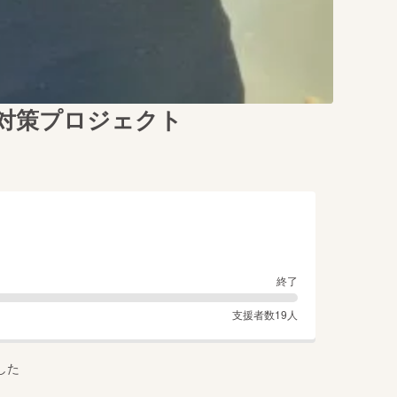
 対策プロジェクト
終了
支援者数
19
人
した