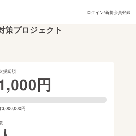
ログイン
/
新規会員登録
 対策プロジェクト
うすぐ公開されます
支援総額
プロダクト
1,000
円
ファッション
スポーツ
,000,000円
数
ア
ソーシャルグッド
人