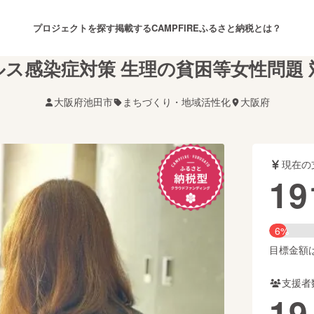
プロジェクトを探す
掲載する
CAMPFIREふるさと納税とは？
ス感染症対策 生理の貧困等女性問題
大阪府池田市
まちづくり・地域活性化
大阪府
注目のリターン
注目の新着プロジェクト
募集終了が近いプロジェクト
も
現在の
音楽
舞台・パフォーマンス
19
ゲーム・サービス開発
フード・飲食店
6%
書籍・雑誌出版
アニメ・漫画
目標金額は3
支援者
チャレンジ
ビューティー・ヘルスケ
19