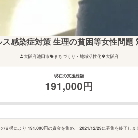
ス感染症対策 生理の貧困等女性問題
大阪府池田市
まちづくり・地域活性化
大阪府
現在の支援総額
191,000
円
人の支援により
191,000
円の資金を集め、
2021/12/29
に募集を終了しま