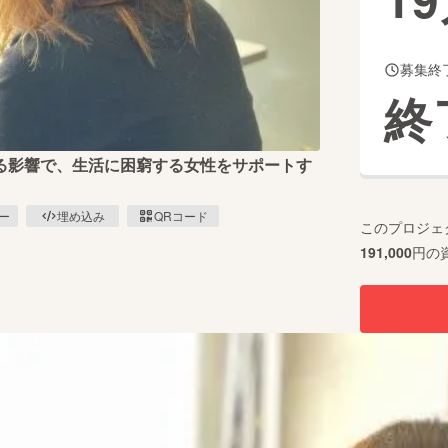
募集終
CAMPFIRE for Social Good
CAMPFIRE Creation
終
CAMPFIREふるさと納税
machi-ya
コミュニティ
る影響で、生活に困窮する女性をサポートす
ピー
埋め込み
QRコード
このプロジェ
191,000
円の