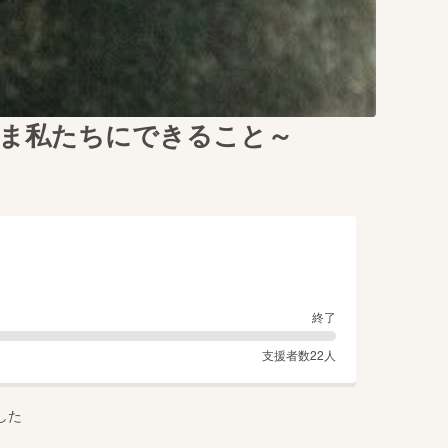
いま私たちにできること～
終了
支援者数
22
人
した