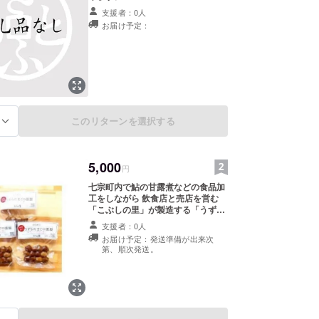
支援者：0人
お届け予定：
このリターンを選択する
る
5,000
円
七宗町内で鮎の甘露煮などの食品加
工をしながら 飲食店と売店を営む
「こぶしの里」が製造する「うずら
たまごの燻製」は逸品です! 逸品理
支援者：0人
由は二つ! ひとつは鮎の甘露煮屋だ
お届け予定：発送準備が出来次
からこそ作れる「鮎出汁」をふんだ
第、順次発送。
んに使用してうずらたまごに漬け込
んでいること もうひとつは燻製液な
どを使用せず自家製燻製小屋でナラ
のチップを使用してちゃんと燻製し
ていること この二つのおかげでおい
しい燻製を仕上げています。 12個