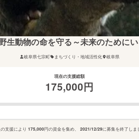
野生動物の命を守る～未来のために
岐阜県七宗町
まちづくり・地域活性化
岐阜県
現在の支援総額
175,000
円
人の支援により
175,000
円の資金を集め、
2021/12/29
に募集を終了しま