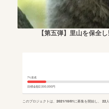
【第五弾】里山を保全し
7
%達成
目標金額
2,500,000
円
このプロジェクトは、
2021/10/01
に募集を開始し、
22