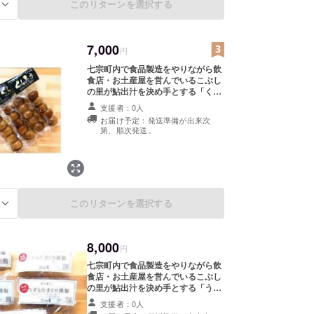
このリターンを選択する
入れて真空パック包装になっている
る
から常温保存も可能です。 そのまま
食べても、サラダの乗っけたりして
もOK うずらたまごの常連さんの中
7,000
には チーズホンデュの具材にした
円
り、焼いたりしてる方もみえますよ
七宗町内で食品製造をやりながら飲
♪ ※ヤマト運輸ネコポス便にて発
食店・お土産屋を営んでいるこぶし
送 日付指定・時間指定不可 旅行や
の里が鮎出汁を決め手とする「くん
出張など長期不在の場合は対応でき
せいたまご」を作っています。 おつ
る場合がございますので、 御気軽に
支援者：0人
まみにもサラダにもお弁当の具材に
お問い合わせください。 『有限会社
お届け予定：発送準備が出来次
も使えるくんせいたまごの燻製をど
七宗食品 こぶしの里』
第、順次発送。
うぞ 真空パック包装だから常温で
半年保存可 常備食としても利用で
きます。 『有限会社七宗食品 こぶ
しの里』
このリターンを選択する
る
8,000
円
七宗町内で食品製造をやりながら飲
食店・お土産屋を営んでいるこぶし
の里が鮎出汁を決め手とする「うず
らたまごの燻製」を作っています。
支援者：0人
おつまみにもサラダにもお弁当の