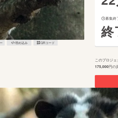
募集終
CAMPFIRE for Social Good
CAMPFIRE Creation
終
CAMPFIREふるさと納税
machi-ya
コミュニティ
ピー
埋め込み
QRコード
このプロジェ
175,000
円の