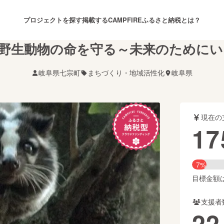
プロジェクトを探す
掲載する
CAMPFIREふるさと納税とは？
野生動物の命を守る～未来のために
岐阜県七宗町
まちづくり・地域活性化
岐阜県
注目のリターン
注目の新着プロジェクト
募集終了が近いプロジェクト
も
現在の
音楽
舞台・パフォーマンス
17
ゲーム・サービス開発
フード・飲食店
7%
書籍・雑誌出版
アニメ・漫画
目標金額は2
支援者
チャレンジ
ビューティー・ヘルスケ
22