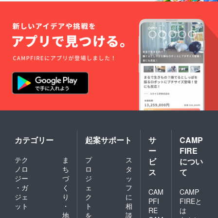
カテゴリー
起案サポート
サ
CAMP
ー
FIRE
テク
ま
プ
ス
ビ
につい
ノロ
ち
ロ
タ
ス
て
ジー
づ
ジ
ッ
・ガ
く
ェ
フ
CAM
CAMP
ジェ
り
ク
に
PFI
FIREと
ット
・
ト
相
RE
は
地
を
談