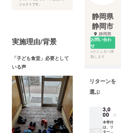
ジェクトです。
静岡県
静岡市
静岡県
実施理由/背景
お問い合わ
せ
※さとふるへ移
動します
「子ども食堂」必要として
いる声
リターンを
選ぶ
3,0
00
円
本寄付
は、リ
ターン