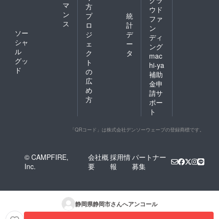
クラ
マ
方
ウド
ン
プ
統
ファ
ス
ロ
計
ン
ソー
ジ
デ
ディ
シャ
ェ
ー
ング
ル
ク
タ
mac
グッ
ト
hi-ya
ド
の
補助
広
金申
め
請サ
方
ポー
ト
「QRコード」は株式会社デンソーウェーブの登録商標です。
© CAMPFIRE,
会社概
採用情
パートナー
Inc.
要
報
募集
静岡県静岡市
さんへアンコール