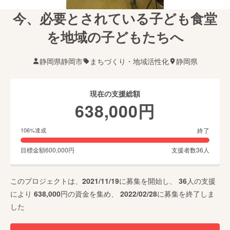
今、必要とされている子ども食堂
を地域の子どもたちへ
静岡県静岡市
まちづくり・地域活性化
静岡県
現在の支援総額
638,000
円
終了
106
%達成
目標金額
600,000
円
支援者数
36
人
このプロジェクトは、
2021/11/19
に募集を開始し、
36
人の支援
により
638,000
円の資金を集め、
2022/02/28
に募集を終了しま
した