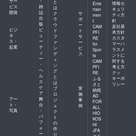
サー
・
と
情報セ
Ente
ビス
雑
は
キュリ
rtain
開発
誌
ク
サ
ティ方
men
出
ラ
ポ
針
t
版
ウ
ー
反社基
CAM
ビジ
ビ
ド
ト
本方針
PFI
ネ
ュ
フ
サ
カスタ
RE
ス・
ー
ァ
ー
マーハ
for
起業
テ
ン
ビ
ラスメ
Spor
ィ
デ
ス
ントに
ts
ー
ィ
対する
CAM
・
ン
考え方
PFI
ヘ
グ
クッ
RE
ル
と
キーポ
ふる
ス
は
リシー
さと
ケ
プ
実
納税
ア
ロ
施
AD
アー
舞
ジ
事
FOR
ト・
台
ェ
例
ALL
写真
・
ク
HIO
パ
ト
KOS
フ
の
HI
ォ
作
JFA
ー
り