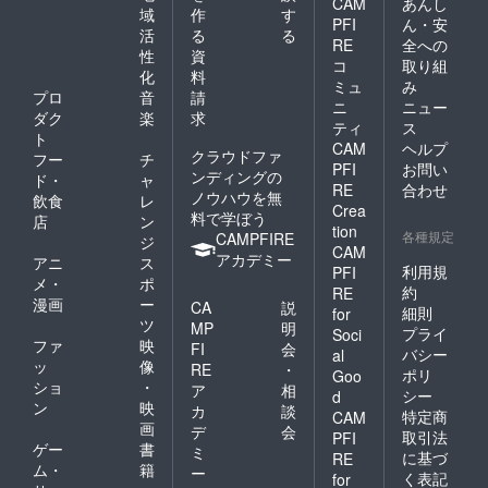
CAM
あんし
域
作
す
PFI
ん・安
活
る
る
RE
全への
性
資
コ
取り組
化
料
ミュ
み
プロ
音
請
ニ
ニュー
ダク
楽
求
ティ
ス
ト
CAM
ヘルプ
クラウドファ
フー
チ
PFI
お問い
ンディングの
ド・
ャ
RE
合わせ
ノウハウを無
飲食
レ
Crea
料で学ぼう
店
ン
tion
各種規定
CAMPFIRE
ジ
CAM
アカデミー
アニ
ス
利用規
PFI
メ・
ポ
約
RE
漫画
ー
CA
説
細則
for
ツ
MP
明
プライ
Soci
ファ
映
FI
会
バシー
al
ッ
像
RE
・
ポリ
Goo
ショ
・
ア
相
シー
d
ン
映
カ
談
特定商
CAM
画
デ
会
取引法
PFI
ゲー
書
ミ
に基づ
RE
ム・
籍
ー
く表記
for