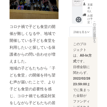
の無い
支援
寄付と
者：
なりま
0人
す。
お届
け予
こ
定：
の
コロナ禍で子ども食堂の開
リ
タ
ー
ン
詳細を見る
催が難しくなる中、地域で
を
選
択
す
開催している子ども食堂を
る
このプロ
利用したいと探している保
ジェクト
護者からの問い合わせが増
は、
All-In方
えました。
式
です。
目標金額に
地域の子どもたちから「子
関わらず、
ども食堂」の開催を待ち望
2022/02/28
む声が届いたことで、より
23:59:00
ま
子ども食堂の必要性を感
でに集まっ
じ、コロナ禍でも感染対策
た金額が
ファンディ
をしながら子どもたちの居
ングされま