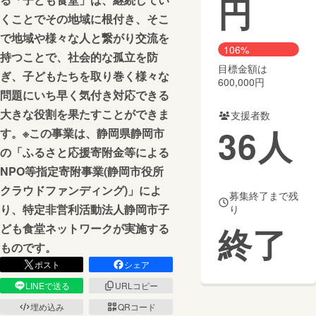
円
くことでその地域に根付き、そこ
まちづくり・地域活性化
で地域や様々な人と繋がり交流を
106%
持つことで、社会的な孤立を防
目標金額は
CAMPFIRE for Social Good
CAMPFIRE Creation
ぎ、子どもたちを取り巻く様々な
600,000円
CAMPFIREふるさと納税
machi-ya
コミュニティ
問題にいち早く気付き対応できる
大きな役割を果たすことができま
支援者数
36
人
す。※この事業は、静岡県静岡市
の「ふるさと応援寄附金等による
NPO等指定寄附事業(静岡市役所
クラウドファンディング)」によ
募集終了まで残
り、特定非営利活動法人静岡市子
り
終了
ども食堂ネットワークが実施する
ものです。
ポスト
シェア
LINEで送る
URLコピー
埋め込み
QRコード