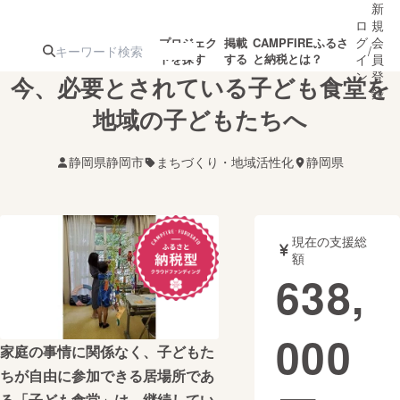
新
ロ
規
グ
会
プロジェク
掲載
CAMPFIREふるさ
/
トを探す
する
と納税とは？
イ
員
ン
登
今、必要とされている子ども食堂を
録
地域の子どもたちへ
人気のプロ
注目のリ
注目の新着プロ
募集終了が近いプ
もうすぐ公開
静岡県静岡市
まちづくり・地域活性化
静岡県
ジェクト
ターン
ジェクト
ロジェクト
されます
アート・写真
音楽
現在の支援総
額
638,
テクノロジー・ガジェット
ゲーム・サ
000
映像・映画
書籍・雑誌
家庭の事情に関係なく、子どもた
ちが自由に参加できる居場所であ
ビジネス・起業
チャレンジ
る「子ども食堂」は、継続してい