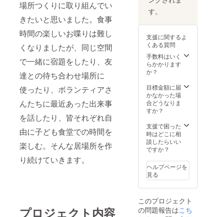
場所つくりに取り組んでい
す。
きたいと思いました。食事
時間の楽しいお喋りは難し
支援に関するよ
くある質問
くなりましたが、同じ空間
手数料はいく
で一緒に宿題をしたり、友
らかかります
か？
達との待ち合わせ場所に
目標金額に届
使ったり、ボランティアさ
かなかった場
んたちに最近あった出来事
合どうなりま
すか？
を話したり、皆それぞれ自
支援で困った
由に子ども食堂での時間を
時はどこに相
談したらいい
楽しむ。そんな居場所を作
ですか？
り続けていきます。
ヘルプページを
見る
このプロジェクト
プロジェクト内容
の問題報告は
こち