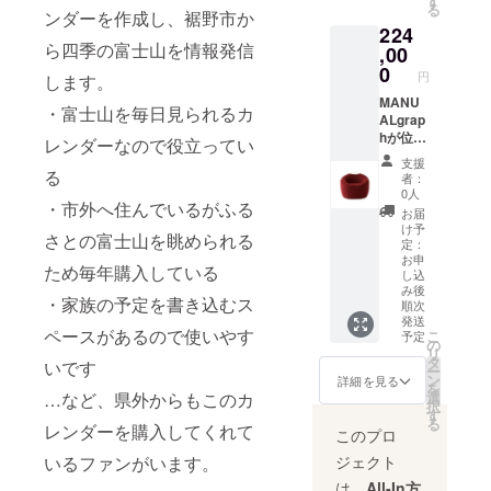
す
バナナ
を与え
15cm)
※寄付お
大で、
る
に混ぜ
ンダーを作成し、裾野市か
ホイッ
るおそ
(製造地:
申し込
特にそ
ても良
224
プク
れがあ
いずれ
み受付
の真ん
いかと
ら四季の富士山を情報発信
,00
レープ
りま
も静岡
後、富
中にも
思いま
0
です。
す。
県) ■原
士サ
う一つ
円
します。
す。
季節の
材料 す
ファリ
の富士
ビュー
MANU
クレー
そのん
パーク
山「宝
・富士山を毎日見られるカ
レにし
ALgrap
プを月
縫いぐ
より昼
永山」
てイチ
hが位置
替わり
るみ(ポ
のおと
レンダーなので役立ってい
が見え
ゴソー
するの
で出し
リエス
な入園
るのが
支援
スや
は静岡
る
ていま
テル、
券1枚・
大きな
者：
ジャム
県裾野
すの
綿) すそ
有料施
0人
特徴で
にした
・市外へ住んでいるがふる
市。人
で、
のんピ
設利用
す。
お届
りする
口5万
シャイ
ンバッ
券1枚を
け予
MANU
さとの富士山を眺められる
のにも
人、富
定：
ンマス
ジ(ス
送付い
ALgrap
使い易
士山の
お申
カット
チール)
たしま
hでは、
ため毎年購入している
いと思
し込
ふもと
やマロ
すその
す。 ※
その宝
いま
み後
の小さ
ン、桃
んネク
ご予約
・家族の予定を書き込むス
永山の
順次
す。 ■
なまち
など近
タイピ
は不要
火口を
発送
生産者
です。
ペースがあるので使いやす
隣で栽
ン(ス
です
こ
座面に
予定
の声 市
の
裾野市
培され
チール)
が、ご
リ
あし
場にな
タ
いです
から見
た果物
すその
利用時
ー
らった
らぶい
ン
詳細を見る
る富士
を入れ
んマド
はチ
を
「宝永
ちごは
…など、県外からもこのカ
選
山は雄
たク
レーヌ
ケット
択
山ソ
流通に
す
大で、
レープ
(小麦
を必ず
る
ファ」
レンダーを購入してくれて
かかる
このプロ
特にそ
もあり
粉、砂
ご持参
を地域
時間を
の真ん
種類が
糖、バ
くださ
ブラン
いるファンがいます。
ジェクト
逆算す
中にも
豊富で
ター、
い。 ※
ドとし
る為、
は、
All-In方
う一つ