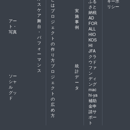
キーポ
ふる
ス
は
リシー
さと
ケ
プ
実
納税
ア
ロ
施
AD
アー
舞
ジ
事
FOR
ト・
台
ェ
例
ALL
写真
・
ク
HIO
パ
ト
KOS
フ
の
HI
ォ
作
JFA
ー
り
クラ
マ
方
ウド
ン
プ
統
ファ
ス
ロ
計
ン
ソー
ジ
デ
ディ
シャ
ェ
ー
ング
ル
ク
タ
mac
グッ
ト
hi-ya
ド
の
補助
広
金申
め
請サ
方
ポー
ト