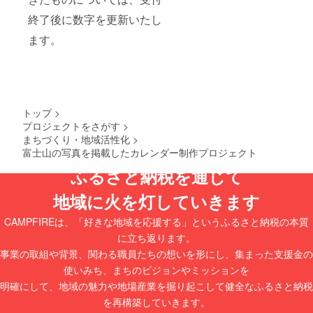
いただ
す。 2.
いた申
終了後に数字を更新いたし
申込書
込書に
の内容
基づ
ます。
をご確
き、お
認・ご
礼品を
記入い
お届け
ただ
いたし
き、
ます。
FACTO
※ご返信
RY&ST
トップ
>
いただ
ORE
プロジェクトをさがす
>
けない
MANU
場合、
まちづくり・地域活性化
>
ALgrap
お礼品
富士山の写真を掲載したカレンダー制作プロジェクト
hへFAX
のお届
にて、
けが出
ふるさと納税を通じて
申込書
来ませ
到着後2
ん。 ※
地域に火を灯していきます
週間以
お申し
内にご
込みを
CAMPFIREは、「好きな地域を応援する」というふるさと納税の本質
返信く
いただ
ださ
に立ち返ります。
いてか
い。 3.
ら製作
事業の取組や背景、関わる職員たちの想いを形にし、集まった支援金の
ご返信
をする
いただ
使いみち、まちのビジョンやミッションを
受注生
いた申
産とな
明確にして、地域の魅力や地場産業を掘り起こして健全なふるさと納税
込書に
ります
基づ
を再構築していきます。
ので、
き、お