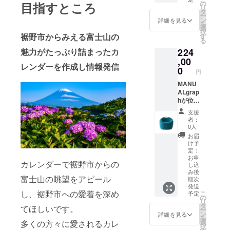
販機で
絡くだ
ピン
キング
の
目指すところ
のまま
リ
クレー
さい。
バッジ
サファ
タ
だと食
ー
プを提
■賞味期
(2.1cm
リ ■内
ン
詳細を見る
べ辛い
を
供して
限 すべ
×1.7cm
容量/提
選
冷凍イ
択
いま
て製造
) すその
供地 富
裾野市からみえる富士山の
す
チゴも
る
す。 そ
より5ヶ
んネク
士サ
クラッ
のク
月 ■注
タイピ
ファリ
魅力がたっぷり詰まったカ
224
シュに
レープ
意事項/
ン
パーク
,00
すると
レンダーを作成し情報発信
を凍ら
その他
(2.1cm
の昼の
0
とても
円
せるこ
※缶が破
×4.3cm
おとな
使い易
とで、
損する
) (製造
入園券1
MANU
くなり
発送が
ことが
国:いず
枚 有料
ALgrap
ます。
可能に
ありま
れも中
施設利
hが位置
そのま
なりま
す。缶
国) すそ
用券1枚
するの
ま牛乳
支援
した。
への衝
のんマ
(計1名
は静岡
をかけ
者：
ただい
撃、冷
ドレー
様分)
県裾野
0人
ていち
ま16種
凍保管
ヌ6個入
サービ
市。人
ごミル
お届
類の手
は避け
り すそ
ス提供
口5万
け予
クにし
作りク
てくだ
のんハ
地:富士
人、富
定：
たり、
レープ
さい。
ンカチ
サファ
士山の
お申
練乳を
カレンダーで裾野市からの
をご提
※妊娠中
(25cm×
リパー
し込
ふもと
かけて
み後
供して
や授乳
23cm)
ク ■有
の小さ
そのま
富士山の眺望をアピール
順次
いま
期の飲
すその
効期限
なまち
ま食べ
発送
す。 一
酒は、
んペッ
発行日
です。
し、裾野市への愛着を深め
こ
たり、
予定
の
番人気
胎児・
トボト
から365
裾野市
リ
グラ
タ
は、定
乳児の
ルカ
日 ■注
から見
てほしいです。
ー
ノーラ
ン
番の
発育に
バー
意事項/
詳細を見る
る富士
を
やヨー
選
多くの方々に愛されるカレ
チョコ
悪影響
(11cm×
その他
山は雄
択
グルト