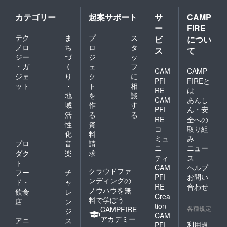
カテゴリー
起案サポート
サ
CAMP
ー
FIRE
テク
ま
プ
ス
ビ
につい
ノロ
ち
ロ
タ
ス
て
ジー
づ
ジ
ッ
・ガ
く
ェ
フ
CAM
CAMP
ジェ
り
ク
に
PFI
FIREと
ット
・
ト
相
RE
は
地
を
談
CAM
あんし
域
作
す
PFI
ん・安
活
る
る
RE
全への
性
資
コ
取り組
化
料
ミュ
み
プロ
音
請
ニ
ニュー
ダク
楽
求
ティ
ス
ト
CAM
ヘルプ
クラウドファ
フー
チ
PFI
お問い
ンディングの
ド・
ャ
RE
合わせ
ノウハウを無
飲食
レ
Crea
料で学ぼう
店
ン
tion
各種規定
CAMPFIRE
ジ
CAM
アカデミー
アニ
ス
利用規
PFI