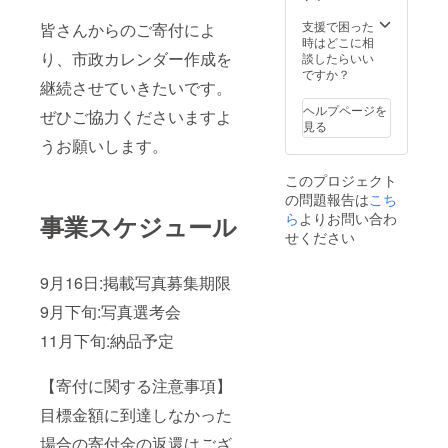
レープ
んハン
トは期
感覚を
完熟い
独特な
詰め合
カチ
限迄に
お楽し
ちごの
支援で困った
皆さんからのご寄付によ
座り心
わせ6個
は、手
必ずご
みくだ
味をぜ
時はどこに相
地は、
セット
染めの
利用く
さい。
り、市政カレンダー作成を
ひ堪能
談したらいい
まるで
[74g～
ため多
ださ
■内容
くださ
ですか？
雄大な
87gが6
少の色
い。期
量・サ
継続させていきたいです。
い。 ■
富士山
個]
ムラが
日を過
イズ/製
お礼品
に体ご
ヘルプページを
製造地:
ござい
ぎたチ
ぜひご協力くださいますよ
造地 富
の内容
と包み
見る
静岡県
ます。
ケット
士宝永
につい
込まれ
うお願いします。
裾野市/
色は暖
はご利
山ソ
て ・い
るよう
加工地:
色系と
用頂け
ファ(青
ちごの
な、そ
静岡県
なり、
ませ
このプロジェクト
富士) サ
里
んな座
裾野市
お選び
ん。 ※
イズ:
の問題報告は
こち
BerryG
り心地
賞
できま
チケッ
W800×
ら
よりお問い合わ
oodのク
事業スケジュール
の1人掛
味期限:
せん。
トの払
D710×
ラッ
せください
けソ
発送日
手染め
戻等は
H720×S
シュい
ファで
から1ヵ
の風合
出来ま
H380m
ちご
す。 ■
月 ■注
いをお
せん。
m 製造
9月16日:掲載写真募集期限
[500g×
生産者
意事項/
楽しみ
※画像は
地:静岡
4袋]
の声 宝
その他
くださ
イメー
県裾野
9月下旬:写真選考会
加
永山に
到着
い。
ジで
市 ■原
工地:静
包み込
後、冷
す。
11月下旬:納品予定
材料 本
岡県裾
まれる
凍庫で
体:木製
野市
ような
保管を
フレー
賞
感覚を
【寄付に関する注意事項】
し、な
ム、ウ
味期限:
お楽し
るべく
レタン
発送日
目標金額に到達しなかった
みくだ
完全に
フォー
から1年
さい。
溶かさ
ム 張材:
場合の寄付金の返還はござ
間 ■注
■内容