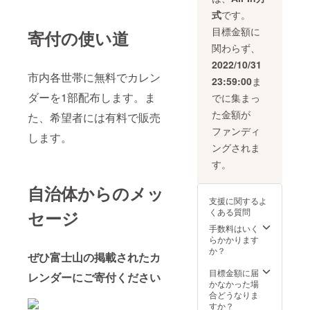
す。 ク
卵、
チケッ
て開発
どうし
の富士
レープ
ベーキ
トは必
しまし
式
です。
ても糖
山「宝
の内容
ングパ
ずお持
た。火
度が高
目標金額に
永山」
寄付の使い道
は独自
ウダー)
ちくだ
口に沈
くなら
が見え
で開発
すその
さい。
み込む
関わらず、
ない状
るのが
したも
んハン
ご持参
独特な
態で収
2022/10/31
大きな
のばか
カチ(綿
なしの
座り心
穫する
市内各世帯に無料でカレン
特徴で
りで、
100%)
場合、
地は、
23:59:00
ま
ことが
す。
フロラ
すその
事由に
まるで
多いで
ダーを1部配布します。ま
でに集まっ
MANU
ンタ
んペッ
関わら
雄大な
す。 発
ALgrap
ン・ハ
トボト
ずサー
富士山
た金額が
た、希望者には有料で販売
送させ
hでは、
ニーポ
ルカ
ビスの
に体ご
ていた
ファンディ
その宝
テト・
バー(綿
ご提供
と包み
します。
だく冷
永山の
ティラ
100%)
が出来
込まれ
ングされま
凍いち
火口を
ミス・
■賞味期
ませ
るよう
ごは全
す。
座面に
キャラ
限 すそ
ん。(規
な、そ
て完熟
あし
メルマ
のんマ
定の料
んな座
の状態
らった
自治体からのメッ
キアー
ドレー
金をご
り心地
で冷凍
「宝永
ト等々
ヌ:20日
請求さ
支援に関するよ
の1人掛
してい
山ソ
変わり
■注意事
せて頂
くある質問
セージ
けソ
ます。
ファ」
種もあ
項/その
きま
ファで
いちご
手数料はいく
を地域
りま
他 すそ
す。) ※
す。 ■
農家直
らかかります
ブラン
す。 ■
のん
有効期
生産者
送だか
か？
ドとし
ぜひ富士山の掲載されたカ
お礼品
ペット
限は発
の声 宝
らでき
て開発
の内容
ボトル
行日よ
永山に
る店頭
目標金額に届
しまし
レンダーにご寄付ください
につい
カ
り1年間
包み込
に並ぶ
かなかった場
た。火
て ・ア
バー、
です。
まれる
ことの
合どうなりま
口に沈
イスク
すその
※チケッ
ような
少ない
すか？
み込む