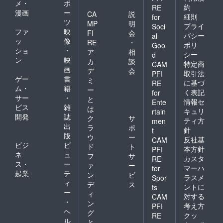
メ・
ポ
約
RE
漫画
ー
CA
説
細則
for
ツ
MP
明
プライ
Soci
ファ
映
FI
会
バシー
al
ッ
像
RE
・
ポリ
Goo
ショ
・
ア
相
シー
d
ン
映
カ
談
特定商
CAM
画
デ
会
取引法
PFI
ゲー
書
ミ
に基づ
RE
ム・
籍
ー
く表記
for
サー
・
と
情報セ
Ente
ビス
雑
は
キュリ
rtain
開発
誌
ク
サ
ティ方
men
出
ラ
ポ
針
t
版
ウ
ー
反社基
CAM
ビジ
ビ
ド
ト
本方針
PFI
ネ
ュ
フ
サ
カスタ
RE
ス・
ー
ァ
ー
マーハ
for
起業
テ
ン
ビ
ラスメ
Spor
ィ
デ
ス
ントに
ts
ー
ィ
対する
CAM
・
ン
考え方
PFI
ヘ
グ
クッ
RE
ル
と