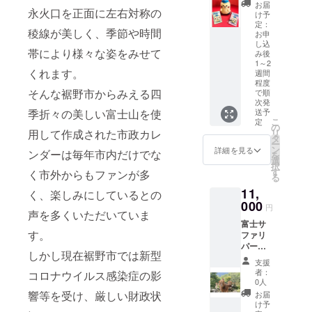
まで具
材。 ■
んは、
お届
永火口を正面に左右対称の
がぎっ
内容量/
富士山
け予
しり
製造地
と裾野
定：
稜線が美しく、季節や時間
入って
御殿場
水餃子
お申
し込
いま
高原
をモ
帯により様々な姿をみせて
み後
す。 い
ビール
チーフ
1～2
ちごの
350ml
にした
くれます。
週間
クレー
(ピル
妖精の
程度
プは裾
ス・
キャラ
そんな裾野市からみえる四
で順
野で採
ヴァイ
クター
次発
季折々の美しい富士山を使
れたい
ツェ
です。
送予
こ
定
ちごを
ン・
■生産者
の
用して作成された市政カレ
リ
コン
シュバ
の声 す
タ
ー
ポート
ルツ・
そのん
ン
詳細を見る
ンダーは毎年市内だけでな
を
にして
御殿場
ネクタ
選
択
使用し
コシヒ
イピ
す
く市外からもファンが多
る
ていま
カリラ
ン、す
す。 溶
ガー)×
そのん
11,
く、楽しみにしているとの
かさ
各1本
ピン
000
円
ず、
製造地:
バッ
声を多くいただいていま
凍った
静岡県
ジ、す
富士サ
す。
ままお
御殿場
そのん
ファリ
召し上
市 伊豆
ハンカ
パーク
しかし現在裾野市では新型
がり下
の国
チ、す
の昼の
支援
さい。
ビール
そのん
おとな
者：
コロナウイルス感染症の影
※画像は
350ml
ペット
入園券1
0人
イメー
(ピル
ボトル
枚と有
響等を受け、厳しい財政状
お届
ジで
ス
カ
料施設
け予