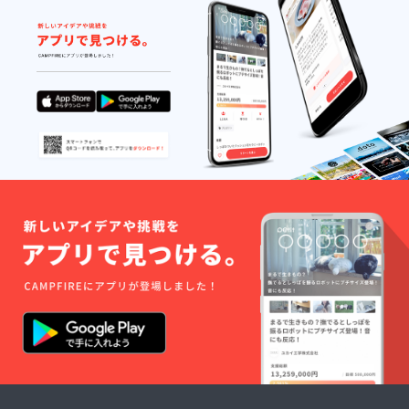
ざいま
す。 ※
画像は
イメー
ジで
す。