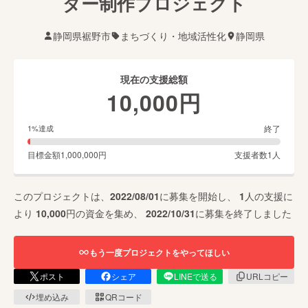
ダー制作プロジェクト
静岡県裾野市
まちづくり・地域活性化
静岡県
現在の支援総額
10,000
円
終了
1
%達成
目標金額
1,000,000
円
支援者数
1
人
このプロジェクトは、
2022/08/01
に募集を開始し、
1
人の支援に
より
10,000
円の資金を集め、
2022/10/31
に募集を終了しました
もう一度プロジェクトをやってほしい
ポスト
シェア
LINEで送る
URLコピー
埋め込み
QRコード