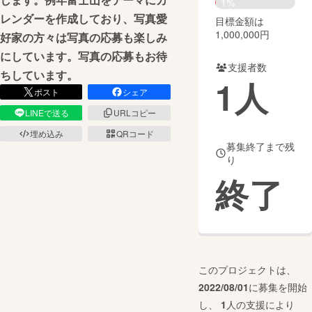
1%
レンダーを作成しており、写真愛
目標金額は
まちづくり・地域活性化
1,000,000円
好家の方々は写真の応募も楽しみ
にしています。写真の応募もお待
支援者数
CAMPFIRE for Social Good
CAMPFIRE Creation
ちしています。
1
人
CAMPFIREふるさと納税
machi-ya
コミュニティ
ポスト
シェア
LINEで送る
URLコピー
埋め込み
QRコード
募集終了まで残
り
終了
このプロジェクトは、
2022/08/01
に募集を開始
し、
1
人の支援により