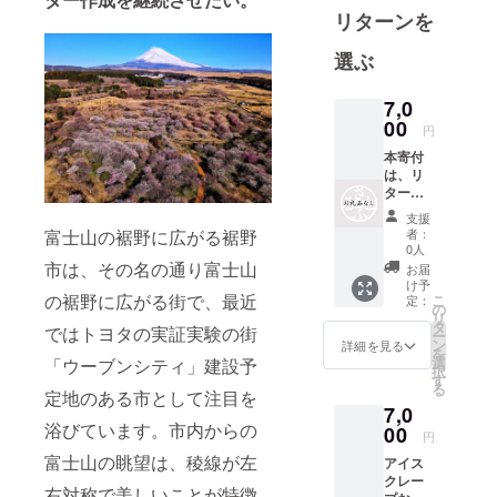
リターンを
選ぶ
7,0
00
円
本寄付
は、リ
ターン
の無い
支援
寄付と
富士山の裾野に広がる裾野
者：
なりま
0人
す。
市は、その名の通り富士山
お届
け予
の裾野に広がる街で、最近
こ
定：
の
リ
タ
ではトヨタの実証実験の街
ー
ン
詳細を見る
を
選
「ウーブンシティ」建設予
択
す
る
定地のある市として注目を
7,0
浴びています。市内からの
00
円
富士山の眺望は、稜線が左
アイス
クレー
右対称で美しいことが特徴