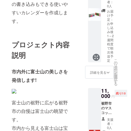
でも紹
御殿場
者：
の書き込みもできる使いや
介され
高原
0人
た、地
ビール
お届
すいカレンダーを作成しま
元裾野
は、時
け予
で大人
之栖自
定：
す。
気の自
信の品
お申
し込
販機で
です。
み後
提供さ
伊豆の
1～2
れてい
国ビー
週間
プロジェクト内容
る手作
ルは本
程度
りク
格的な
で順
レープ
ヨー
次発
説明
です。
ロッパ
送予
こ
定
他県の
スタイ
の
リ
方にも
ルの
タ
ー
気軽に
ビー
市内外に富士山の美しさを
ン
詳細を見る
を
食べて
ル。原
選
択
発信します!
もらえ
料はド
す
る
るよう
イツ、
冷凍に
フラン
11,
しまし
ス、イ
残り10
000
円
た。 食
ギリス
富士山の裾野に広がる裾野
べやす
とEU諸
裾野市
い春巻
国より
のマス
市の自慢は富士山の眺望で
き状の
取り寄
コット
クレー
せた、
キャラ
す。
支援
プで端
どれも
クター
者：
から端
厳選素
すその
市内から見える富士山は宝
0人