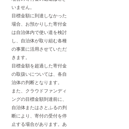
ないで
ファブ
意事項/
量・サ
固いま
リッ
いません。
その他
イズ/製
まお召
ク ポ
・冷凍
造地 富
し上が
目標金額に到達しなかった
リエス
品のた
士宝永
りくだ
テル
め、お
山ソ
場合、お預かりした寄付金
さい。
100%
礼品受
ファ(赤
賞味期
(本体)、
け取り
は自治体内で使い道を検討
富士) サ
限は発
PVCレ
後すぐ
イズ:
送日か
ザー(山
に冷凍
し、自治体が取り組む各種
W800×
ら約1か
頂部分)
保存し
D710×
月で
座面:ウ
の事業に活用させていただ
てくだ
H720×S
す。
レタン
さい。
H380m
フォー
きます。
・品種
m 製造
ム 脚:プ
はお選
地:静岡
目標金額を超過した寄付金
ラス
びいた
県裾野
チック
だけま
市 ■原
の取扱いについては、各自
(PE) ■
せん。
材料 本
注意事
・画像
治体の判断となります。
体:木製
項/その
はイ
フレー
他 【寄
また、クラウドファンディ
メージ
ム、ウ
付お申
です。
レタン
し込み
ングの目標金額到達前に、
フォー
後の流
ム 張材:
自治体またはさとふるの判
れ】
ファブ
1FACT
リッ
断により、寄付の受付を停
ORY&S
ク ポ
TORE
止する場合があります。あ
リエス
MANU
テル