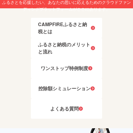
納品ま
ふるさとを応援したい、あなたの思いに応えるためのクラウドファン
礼品を
でに2～
ディングプラットフォームがここにあります。
お届け
3ケ月か
いたし
かる場
ます。
合がご
※ご返信
CAMPFIREふるさと納
ざいま
いただ
す。 ※
税とは
けない
画像は
場合、
イメー
お礼品
ふるさと納税のメリット
ジで
のお届
す。
と流れ
けが出
来ませ
ん。 ※
お申し
ワンストップ特例制度
込みを
いただ
いてか
ら製作
控除額シミュレーション
をする
受注生
産とな
ります
よくある質問
ので、
納品ま
でに2～
3ケ月か
かる場
合がご