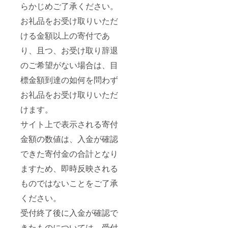
ALgrap
らかじめご了承ください。
100%
hより申
(本体)、
込書を
お礼品をお受け取りいただ
PVCレ
送付い
ザー(山
ける金額以上の寄付であ
たしま
頂部分)
す。 2.
座面:ウ
り、且つ、お受け取り辞退
申込書
レタン
の内容
のご希望がない場合は、目
フォー
をご確
ム 脚:プ
認・ご
標金額到達の如何を問わず
ラス
記入い
チック
ただ
お礼品をお受け取りいただ
(PE) ■
き、
注意事
FACTO
けます。
項/その
RY&ST
他 【寄
サイト上で表示される寄付
ORE
付お申
MANU
し込み
金額の数値は、入金が確認
ALgrap
後の流
hへFAX
できた寄付金の合計となり
れ】
にて、
1FACT
申込書
ますため、即時反映される
ORY&S
到着後2
TORE
週間以
ものではないことをご了承
MANU
内にご
ALgrap
ください。
返信く
hより申
ださ
込書を
受付終了後に入金が確認で
い。 3.
送付い
ご返信
きたものについては、受付
たしま