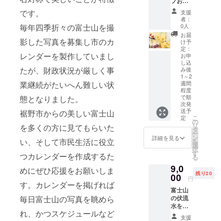
プおま
かせ6個
です。
支援
セット
者：
(内容は
毎年四季折々の富士山を撮
0人
選べま
お届
せん)1
影した写真を募集し市のカ
け予
個:約
定：
レンダーを製作していまし
74g～
お申
し込
87g
たが、財政状況が厳しく事
み後
チョコ
1～2
バナナ1
業継続がたいへん難しい状
週間
個・
程度
チョコ
で順
態となりました。
いちご1
次発
個・あ
送予
裾野市からの美しい富士山
こ
定
んこ1個
の
リ
を多くの方に見てもらいた
その他3
タ
ー
個はお
ン
詳細を見る
い、そして市民生活に役立
を
まかせ
選
択
で、季
す
つカレンダーを作成するた
る
節のフ
ルーツ
9,0
めにぜひ応援をお願いしま
など種
残り20
00
円
類を変
す。カレンダーを掲げれば
えてお
富士山
毎日富士山の写真を眺めら
届けし
の伏流
ます。
水を使
れ、かつスケジュールなど
テレビ
用した
支援