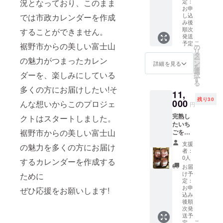
す。 ※
ナー・
バー、
の利用
況となっており、このまま
定：
保存は
ヴァイ
すその
券1枚の
お申
し込
では市政カレンダーを作成
冷凍庫
ツェ
んの焼
セット
み後
でお願
ン・ス
き印の
(計1名
順次
することができません。
いしま
タウ
入った
様分)で
発送
す。 ※
ト・ク
マド
す。 有
こ
予定
裾野市からの美しい富士山
の
溶かさ
ライ
レーヌ6
料施設
リ
タ
ず凍っ
ム)×各1
個とす
利用券
ー
の魅力がつまったカレン
ン
詳細を見る
たまま
本 製造
そのん
は以下
を
選
お召し
地;静岡
の縫い
の中か
ダーを、楽しみにしている
択
す
上がり
県伊豆
ぐるみ
らおひ
る
多くの方にお届けしたい!そ
くださ
の国市
の詰め
とつお
11,
い。 事
■原材料
合わせ
選びい
残り30
000
んな想いからこのプロジェ
業者:
お礼品
です。
ただけ
円
ビュー
の裏面
■内容
ます。
完熟し
クトはスタートしました。
ティー
に記載
量・サ
■通年
たいち
チェ
※アレル
イズ/製
イヌの
裾野市からの美しい富士山
ごをそ
リー ■
ギー物
造地 す
館、ネ
の日の
生産者
質など
そのん
コの
支援
の魅力を多くの方にお届け
うちに
者：
の声 裾
の表示
縫いぐ
館、ウ
冷凍処
0人
野市の
につき
るみ(縦
サギの
するカレンダーを作成する
理し、
お届
ビュー
まして
約
館 ■季
細かく
け予
ために
ティー
は、さ
14cm×
節限定
砕いて
定：
チェ
とふる
横約
(3月中
クラッ
お申
ぜひ応援をお願いします!
リー店
サポー
13cm×
旬～11
込み
シュい
舗前に
トセン
幅約
月末こ
後順
ちごに
置いて
ターま
6cm) す
ろ)
次発
しまし
ある自
でご連
そのん
ウォー
送予
た。 そ
こ
定