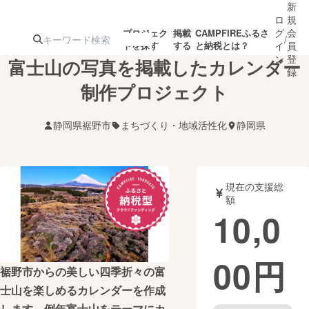
新
ロ
規
グ
会
プロジェク
掲載
CAMPFIREふるさ
/
トを探す
する
と納税とは？
イ
員
ン
登
富士山の写真を掲載したカレンダー
録
制作プロジェクト
人気のプロ
注目のリ
注目の新着プロ
募集終了が近いプ
もうすぐ公開
静岡県裾野市
まちづくり・地域活性化
静岡県
ジェクト
ターン
ジェクト
ロジェクト
されます
アート・写真
音楽
現在の支援総
額
10,0
テクノロジー・ガジェット
ゲーム・サ
00
円
映像・映画
書籍・雑誌
裾野市からの美しい四季折々の富
士山を楽しめるカレンダーを作成
ビジネス・起業
チャレンジ
します。例年富士山をテーマにカ