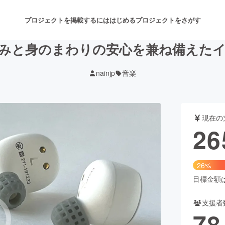
プロジェクトを掲載するには
はじめる
プロジェクトをさがす
みと身のまわりの安心を兼ね備えた
nainjp
音楽
注目のリターン
注目の新着プロジェクト
募集終了が近いプロジェクト
も
現在の
音楽
舞台・パフォーマンス
26
ゲーム・サービス開発
フード・飲食店
26%
書籍・雑誌出版
アニメ・漫画
目標金額は1
支援者
チャレンジ
ビューティー・ヘルスケ
78