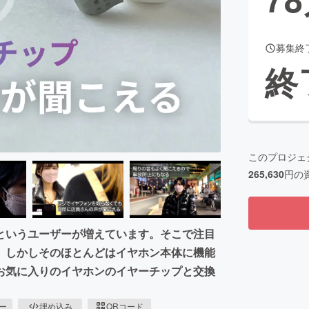
募集終
CAMPFIRE for Social Good
CAMPFIRE Creation
終
CAMPFIREふるさと納税
machi-ya
コミュニティ
このプロジェ
265,630
円の
というユーザーが増えています。そこで注目
。しかしそのほとんどはイヤホン本体に機能
お気に入りのイヤホンのイヤーチップと交換
ピー
埋め込み
QRコード