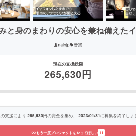
みと身のまわりの安心を兼ね備えた
nainjp
音楽
現在の支援総額
265,630
円
人の支援により
265,630
円の資金を集め、
2023/01/31
に募集を終了しま
もう一度プロジェクトをやってほしい
11