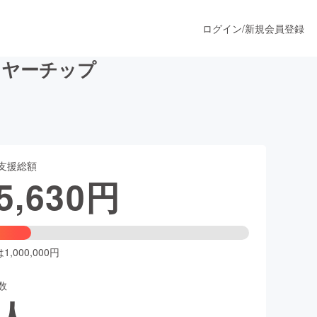
ログイン
/
新規会員登録
イヤーチップ
うすぐ公開されます
支援総額
プロダクト
5,630
円
ファッション
スポーツ
,000,000円
数
ア
ソーシャルグッド
人