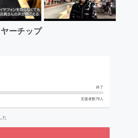
イヤーチップ
終了
支援者数
78
人
した