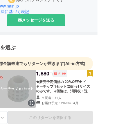
www.nain.jp
引法に基づく表記
メッセージを送る
を選ぶ
標金額未達でもリターンが届きます
(All-in方式)
1,880
円
残り
109
★販売予定価格の 20%OFF★ イ
ヤーチップ 1セット(2個) ※1サイズ
のみです。 ※価格は、消費税・送料
込みです。 ※画像はイメージです。
支援者：41人
お届け予定：2023年04月
このリターンを選択する
る