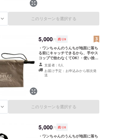
入れます。 2.ビニール袋をバッグの
両端に引っ掛けて固定します。 3.持
ち手を握って開口部を開き、うんち
このリターンを選択する
る
をキャッチします。 4.使用後はビ
ニール袋を外し、各自治体のルール
に従って捨ててください。 ■生産者
の声 愛知県みよし市の就労継続支援
5,000
A型事業所「明生会」のみなさんに
円
残り
9
製造、発送を依頼しています。 就労
・ワンちゃんのうんちが地面に落ち
者の方の声 「早期の社会復帰を目指
る前にキャッチできるから、手やス
して、ひとつひとつ丁寧に作らせて
コップで拾わなくてOK! ・使い捨て
いただいています」 ■お礼品の内容
のビニール袋をバッグの両端に引っ
について ・スマートわんキャッチミ
支援者：0人
掛けるだけだから、使用後の後始末
ニ(グレー、ストラップ付き)[1個]
お届け予定：お申込みから順次発
も楽ちん! ・汚れにくい素材を使用
製造地:愛知県みよし市 ■原材
送
(汚れたときは柔らかい布などに水を
料・成分 バッグ部分:ナイロン フ
含ませて拭いてください。) 【使用
レーム部分:プラスチック、鋼材、竹
方法】 1.開口部を開きビニール袋を
材 他 サイズ:165×245mm(実寸) ■
入れます。 2.ビニール袋をバッグの
注意事項/その他 ・手作りのため、
両端に引っ掛けて固定します。 3.持
サイズが若干異なる場合がありま
ち手を握って開口部を開き、うんち
す。 ・汚れたときは柔らかい布など
このリターンを選択する
る
をキャッチします。 4.使用後はビ
に水を含ませて拭いてください。(洗
ニール袋を外し、各自治体のルール
濯機で絶対に洗わないでください、
に従って捨ててください。 ■生産者
故障の原因になります) ・ケガ防止
の声 愛知県みよし市の就労継続支援
のため、分解しないでください。 ※
5,000
A型事業所「明生会」のみなさんに
円
残り
6
画像はイメージです。
製造、発送を依頼しています。 就労
・ワンちゃんのうんちが地面に落ち
者の方の声 「早期の社会復帰を目指