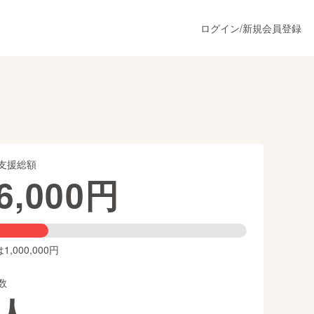
ログイン
/
新規会員登録
うすぐ公開されます
支援総額
プロダクト
6,000
円
ファッション
スポーツ
,000,000円
数
ア
ソーシャルグッド
人