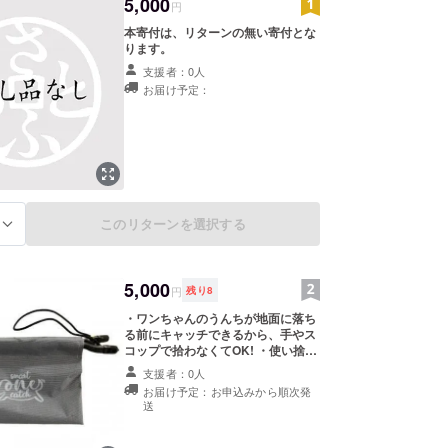
5,000
円
本寄付は、リターンの無い寄付とな
ります。
支援者：0人
お届け予定：
このリターンを選択する
る
5,000
円
残り
8
・ワンちゃんのうんちが地面に落ち
る前にキャッチできるから、手やス
コップで拾わなくてOK! ・使い捨て
のビニール袋をバッグの両端に引っ
支援者：0人
掛けるだけだから、使用後の後始末
お届け予定：お申込みから順次発
も楽ちん! ・汚れにくい素材を使用
送
(汚れたときは柔らかい布などに水を
含ませて拭いてください。) 【使用
方法】 1.開口部を開きビニール袋を