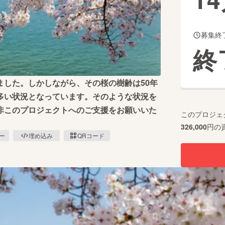
募集終
CAMPFIRE for Social Good
CAMPFIRE Creation
終
CAMPFIREふるさと納税
machi-ya
コミュニティ
ました。しかしながら、その桜の樹齢は50年
多い状況となっています。そのような状況を
非このプロジェクトへのご支援をお願いいた
このプロジェ
326,000
円の
ピー
埋め込み
QRコード