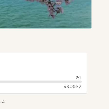
終了
支援者数
14
人
した