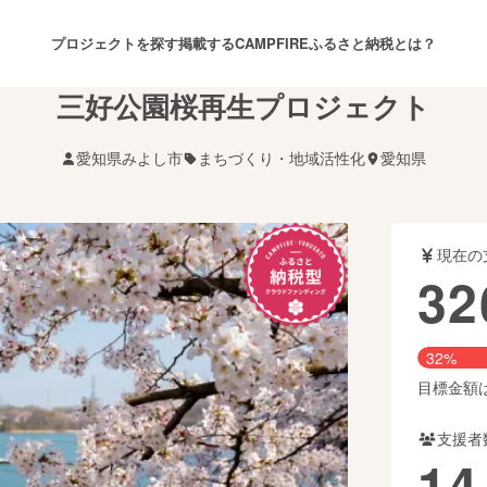
プロジェクトを探す
掲載する
CAMPFIREふるさと納税とは？
三好公園桜再生プロジェクト
愛知県みよし市
まちづくり・地域活性化
愛知県
注目のリターン
注目の新着プロジェクト
募集終了が近いプロジェクト
も
現在の
音楽
舞台・パフォーマンス
32
ゲーム・サービス開発
フード・飲食店
32%
書籍・雑誌出版
アニメ・漫画
目標金額は1
支援者
チャレンジ
ビューティー・ヘルスケ
14