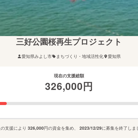
三好公園桜再生プロジェクト
愛知県みよし市
まちづくり・地域活性化
愛知県
現在の支援総額
326,000
円
人の支援により
326,000
円の資金を集め、
2023/12/29
に募集を終了しま