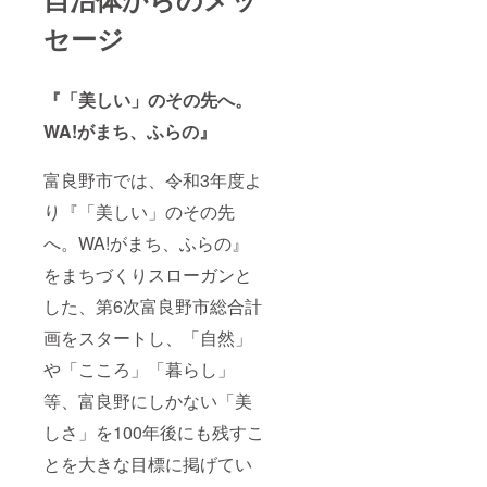
石(結晶)
海道富
維
払戻等
チー
や、オ
良野市
0.2g、
は出来
ズ ワ
セージ
リを生
産ゆめ
食塩相
ませ
イン
じる場
ぴりか
当量
ん。 ※
チェ
合があ
[5kg×2
0.1g、
植樹可
ダー
ります
袋]
『「美しい」のその先へ。
カルシ
能シー
[120g(4
が、品
原産地:
ウム
ズン
0g×3
質には
北海道
WA!がまち、ふらの』
224mg
は、4月
個)]
問題あ
富良野
、カリ
～11月
原
りませ
市
ウム
までと
産地:北
ん。
賞味期
富良野市では、令和3年度よ
496mg
なりま
海道富
限:精米
、ビタ
す。 ※
良野市/
り『「美しい」のその先
日から
ミンA
植樹完
製造地:
30日 ・
928μg/
了後、
北海道
へ。WA!がまち、ふらの』
北海道
β-カロ
実際に
富良野
富良野
をまちづくりスローガンと
テン
木をご
市
市産な
8,800μ
覧にな
賞味期
なつぼ
した、第6次富良野市総合計
g(推定
りたい
限:発送
し
値) 【北
場合は
日から
[5kg×2
画をスタートし、「自然」
海道産
富良野
60日 ・
袋]
トマト
自然塾
ふらの
原産地:
や「こころ」「暮らし」
使用】
までご
チー
北海道
ふらの
連絡く
ズ メ
等、富良野にしかない「美
富良野
トマト
ださ
ゾン・
市
100食塩
い。ご
ドゥ・
しさ」を100年後にも残すこ
賞味期
無添加
案内で
ピエー
限:精米
とを大きな目標に掲げてい
原材料:
きる日
ル
日から
トマト
時を調
[100g×