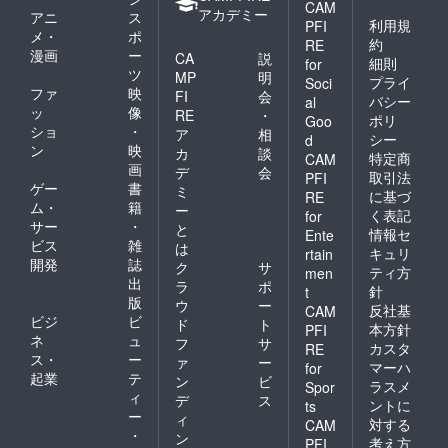
CAM
アカデミー
アニ
ス
利用規
PFI
メ・
ポ
約
RE
漫画
ー
CA
説
細則
for
ツ
MP
明
プライ
Soci
ファ
映
FI
会
バシー
al
ッ
像
RE
・
ポリ
Goo
ショ
・
ア
相
シー
d
ン
映
カ
談
特定商
CAM
画
デ
会
取引法
PFI
ゲー
書
ミ
に基づ
RE
ム・
籍
ー
く表記
for
サー
・
と
情報セ
Ente
ビス
雑
は
キュリ
rtain
開発
誌
ク
サ
ティ方
men
出
ラ
ポ
針
t
版
ウ
ー
反社基
CAM
ビジ
ビ
ド
ト
本方針
PFI
ネ
ュ
フ
サ
カスタ
RE
ス・
ー
ァ
ー
マーハ
for
起業
テ
ン
ビ
ラスメ
Spor
ィ
デ
ス
ントに
ts
ー
ィ
対する
CAM
・
ン
考え方
PFI