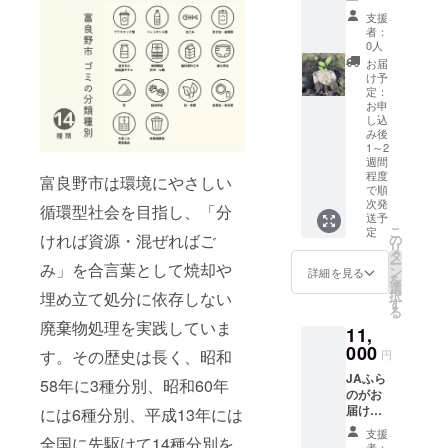
メージ
良野パ
搾汁し
づくり
で、色
支援
スタ
た原料
作家・
が変
者：
カルボ
を使用
倉本聰
0人
わった
ナーラ
してお
が主宰
ら食べ
お届
[120g×
りま
する
け予
ると、
1袋]
す。 使
NPO法
定：
谷成吉
製
用して
人富良
お申
思汗特
し込
造地:北
いるに
野自然
製タレ
み後
海道札
んじん
塾は、
と羊肉
1～2
幌市
は「向
2005年
のうま
週間
賞
陽2号」
よりゴ
みが
程度
富良野市は環境にやさしい
味期限:
という
ルフ場
で順
マッチ
製造日
品種に
跡地を
次発
しま
循環型社会を目指し、「分
から
拘り、
元の森
送予
す。 節
こ
定
18ヶ月
にんじ
に還す
ければ資源・混ぜればご
の
操なく
リ
・富良
んの甘
「森づ
タ
さわる
ー
野パス
さと香
くり」
み」を合言葉として焼却や
ン
と美味
詳細を見る
を
タ ボ
りを引
とその
選
しさが
択
埋め立て処分に依存しない
ロネー
き出し
フィー
す
半減い
る
ゼ
ており
ルドを
たしま
廃棄物処理を実践していま
[110g×
ます。
使った
11,
す。 ・
1袋]
富良野
環境教
000
おすす
す。その歴史は長く、昭和
円
製
市が認
育を
めの用
造地:北
めたブ
行って
JAふら
58年に3種分別、昭和60年
途 ギフ
海道札
ランド
いま
のがお
ト/お歳
幌市
「メイ
す。 富
届けす
には6種分別、平成13年には
暮/お祝
賞
ドイン
良野自
る4種の
い/贈答
支援
全国に先駆けて14種分別を
味期限:
フラ
然塾が
カレー
者：