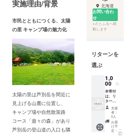
実施理由/背景
北海道
お問い合わ
せ
市民とともにつくる、太陽
※さとふるへ移
の里 キャンプ場の魅力化
動します
リターンを
選ぶ
1,0
00
円
本寄付
太陽の里は芦別岳を間近に
は、リ
ターン
見上げる山麓に位置し、
の無い
支援
寄付と
キャンプ場や自然散策路
者：
なりま
0人
コース「遊々の森」があり
す。
お届
け予
芦別岳の登山道の入口も隣
こ
定：
の
リ