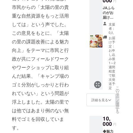
000
に、特
円
にお勧
市民からの「太陽の里の貴
JAふら
めした
のがお
いで
重な自然資源をもっと活用
届けす
す。 羊
るレト
しては」という声でした。
らしさ
支援
ルトの
を欠点
者：
パスタ
この意見をもとに、「太陽
0人
ではな
ソー
く、利
お届
の里の課題改善による魅力
ス・
け予
点とす
スープ
定：
るため
向上」をテーマに市民と行
カ
お申
の谷成
し込
レー・
吉思汗
政が共にフィールドワーク
み後
スープ
特製タ
1～2
が8種類
やワークショップに取り組
レで
週間
入った
す。 特
程度
セット
んだ結果、「キャンプ場の
で順
徴は、
です。
次発
あっさ
ゴミ分別がしっかりと行わ
JAふら
送予
り甘辛
こ
定
ので人
の
タイプ
れていない」という問題が
リ
気の"富
タ
です。
ー
良野
ン
・おす
詳細を見る
浮上しました。太陽の里で
を
スープ
選
すめの
択
カレー
す
食べ方
は他ではあまり例のない無
る
チキ
未開封
ン"はチ
10,
料でゴミを回収していま
のまま
キン
000
流水で
円
レッグ
す。
表面を
が1本
◆魅力