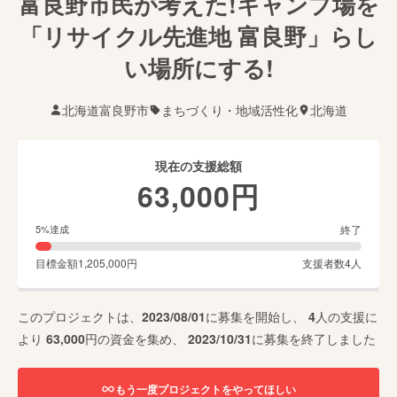
富良野市民が考えた!キャンプ場を
「リサイクル先進地 富良野」らし
い場所にする!
北海道富良野市
まちづくり・地域活性化
北海道
現在の支援総額
63,000
円
終了
5
%達成
目標金額
1,205,000
円
支援者数
4
人
このプロジェクトは、
2023/08/01
に募集を開始し、
4
人の支援に
より
63,000
円の資金を集め、
2023/10/31
に募集を終了しました
もう一度プロジェクトをやってほしい