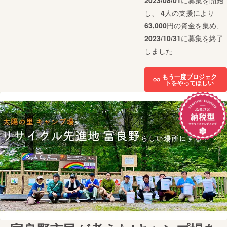
2023/08/01
に募集を開始
し、
4
人の支援により
63,000
円の資金を集め、
2023/10/31
に募集を終了
しました
もう一度プロジェク
トをやってほしい