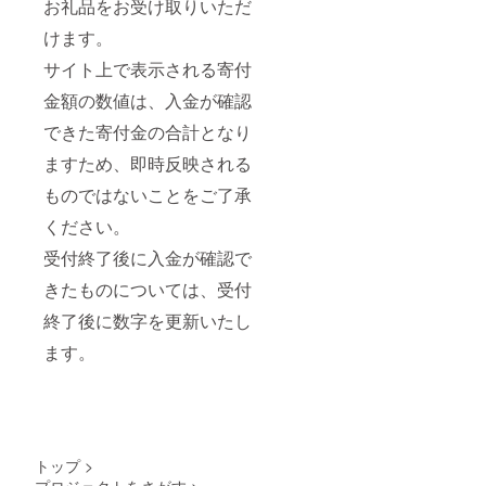
お礼品をお受け取りいただ
ジで
は、お
す。
早めに
けます。
お飲み
くださ
サイト上で表示される寄付
い。 ※
金額の数値は、入金が確認
ボトル
のラベ
できた寄付金の合計となり
ルは変
更にな
ますため、即時反映される
る場合
があり
ものではないことをご了承
ます。
予めご
ください。
了承く
ださ
受付終了後に入金が確認で
い。
きたものについては、受付
【チー
ズ】 ※
終了後に数字を更新いたし
本お礼
品は冷
ます。
蔵での
お届け
となり
ます。
10℃以
下で保
存して
トップ
>
くださ