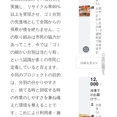
品な
製造日
ノ」認
森づく
セット
0人
ど、ま
実施し、リサイクル率90%
から
定製品
りに携
です。
たはご
お届
18ヶ月
です。
わるの
人気の
け予
自分用
以上を実現させ、ゴミ分別
・富良
【ふら
は自ら
ブラッ
定：
に。 ・
野パス
のトマ
の命の
クカ
お申
の先進地として全国からの
保存方
し込
タ 海
ト100
ため。
レー
法
み後
老とト
食塩無
人が生
(ビー
視察が後を絶ちません。こ
-18℃以
1～2
マトの
添加】
きてい
フ・
下で保
週間
の取り組みは市民の協力が
クリー
北海道
くため
ポー
存して
程度
ムパス
産のト
になく
ク・焙
で順
くださ
あってこそ、今では「ゴミ
タソー
マトの
てはな
りチキ
次発
い。 ※
ス
みを使
らない
ン)と富
送予
解凍後
の細かい分別は当たり前」
こ
定
[130g×
用した
水と空
良野の
の
はお早
リ
1袋]
添加物
気を供
ビーン
タ
めにお
という認識が多くの市民に
ー
製
不使用
給して
ズスパ
ン
召し上
詳細を見る
を
造地:長
の
くれる
イスカ
定着していると言えます。
選
がりく
択
野県松
ジュー
木とそ
レーが
す
ださ
る
本市
スで
の葉っ
入って
今回のプロジェクトの目的
い。 ・
賞
す。 生
ぱを育
いま
12,
包装方
は、分別の分かりやすさ
味期限:
鮮用ト
てるた
す。 素
000
法 真空
円
製造日
マトと
めで
材にこ
包装 ■
と、捨てる時と回収する時
から
は違
す。
だわっ
冷凍で
生産者
18ヶ月
い、畑
我々は
た、化
のお届
の声 会
の作業のしやすさを兼ね備
・チキ
で真っ
この活
学調味
けで
社を大
ンレッ
赤に完
動を通
料不使
す。解
えた環境を整えることで
きくす
支援
グ入り
熟させ
して、
用の香
凍状態
るつも
者：
スープ
た原料
これま
り高い
によっ
す。これにより利用者・施
0人
りはあ
カレー
を使用
でにお
本格カ
て異な
お届