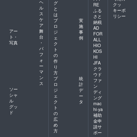
ヘ
グ
クッ
RE
ル
と
キーポ
ふる
ス
は
リシー
さと
ケ
プ
実
納税
ア
ロ
施
AD
アー
舞
ジ
事
FOR
ト・
台
ェ
例
ALL
写真
・
ク
HIO
パ
ト
KOS
フ
の
HI
ォ
作
JFA
ー
り
クラ
マ
方
ウド
ン
プ
統
ファ
ス
ロ
計
ン
ソー
ジ
デ
ディ
シャ
ェ
ー
ング
ル
ク
タ
mac
グッ
ト
hi-ya
ド
の
補助
広
金申
め
請サ
方
ポー