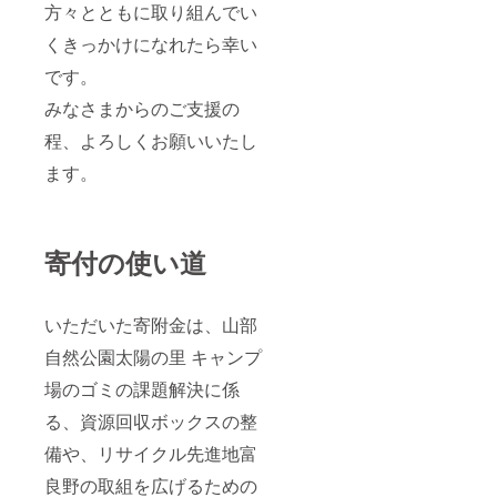
けてい
慢のお
方々とともに取り組んでい
味期限:
後の流
海道富
のソフ
きま
米。 山
製造日
れ】必
良野市
トチー
す。 ■
部米研
くきっかけになれたら幸い
から2年
ずお読
賞
ズで
お礼品
究会で
後の同
みくだ
味期限:
す。 熟
の内容
は、米
です。
月1日
さい。
製造日
成日数
につい
作りに
・【北
※寄付の
から180
により
みなさまからのご支援の
て ・ふ
必要な
海道産
お申込
日 ・ふ
風味が
らのワ
工程の
にんじ
み受付
らの雪
変化し
程、よろしくお願いいたし
イン(赤)
一つ一
ん使
後、富
どけ
ます
[720ml
つを丁
ます。
用】ふ
良野自
チーズ
が、賞
×1]
寧に行
らの に
然塾よ
ケー
味期限
製造地:
うこと
んじん
り植樹
キ
の1週間
北海道
を大切
100[16
代行券
ショコ
前の製
富良野
にする
0g×15
を送付
ラ[1
品だと
市 ・ふ
こと
寄付の使い道
本]
いたし
ホール
トロッ
らのワ
で、稲
製造地:
ます。
(14cm)]
とした
イン(白)
の小さ
北海道
※チケッ
製
食感と
[720ml
な変化
富良野
トに記
造地:北
豊かな
×1]
も見逃
いただいた寄附金は、山部
市
載の必
海道富
旨みを
製造地:
すこと
賞味期
要事項
良野市
強く感
自然公園太陽の里 キャンプ
北海道
なく、
限:製造
(植樹希
賞
じられ
富良野
収穫ま
日から2
望日や
味期限:
るの
場のゴミの課題解決に係
市 ■注
でをわ
年後の
名入
製造日
で、そ
意事項/
が子の
る、資源回収ボックスの整
同月1日
れ、証
から180
の時期
その他
ように
■原材
明書の
日 ■注
に召し
・飲酒
丹精込
備や、リサイクル先進地富
料・成
受け取
意事項/
上がっ
は20歳
めて
分 【北
り方法
その他
ていた
を過ぎ
作って
良野の取組を広げるための
海道産
等)をご
※要冷凍
だくの