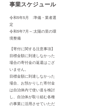
くださ
事業スケジュール
442mg
イン
い。返
、ビタ
チェ
礼品提
ミンA 9
ダー:生
供事業
～55μg/
乳(北海
者の対
令和5年5月 :準備・業者選
リコピ
道富良
応不備
ン 7～
野市)、
また
定
16mg(
食塩、
は、製
推定値)
赤ワイ
品その
令和5年7月～:太陽の里の環
■注意事
ン(北海
ものの
項/その
道富良
境整備
初期不
他 ※開
野市) ふ
良に関
缶時に
らの
する交
中身が
チー
【寄付に関する注意事項】
換など
こぼれ
ズ メ
の対応
目標金額に到達しなかった
ること
ゾン・
は、さ
があり
ドゥ・
とふる
場合の寄付金の返還はござ
ますの
ピエー
サポー
で、し
ル:生乳
トセン
いません。
ずかに
(北海道
ターに
お開け
富良野
目標金額に到達しなかった
お問い
くださ
市)、ク
合わせ
い。 ※
リー
場合、お預かりした寄付金
くださ
冷やし
ム、食
い。 ※
は自治体内で使い道を検討
てよく
塩 ■注
直射日
振って
意事項/
光や高
し、自治体が取り組む各種
からお
その他
温多湿
飲みく
※お届け
な場所
の事業に活用させていただ
ださ
は「ワ