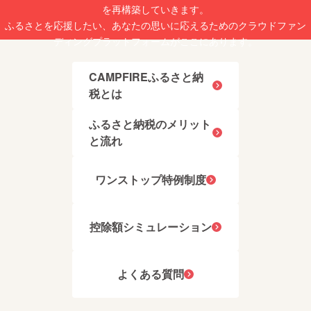
くださ
を再構築していきます。
い。 ※
ふるさとを応援したい、あなたの思いに応えるためのクラウドファン
開封後
ディングプラットフォームがここにあります。
は、期
限にか
かわら
ずお早
CAMPFIREふるさと納
めにお
税とは
召し上
がりく
ださ
ふるさと納税のメリット
い。
と流れ
ワンストップ特例制度
控除額シミュレーション
よくある質問