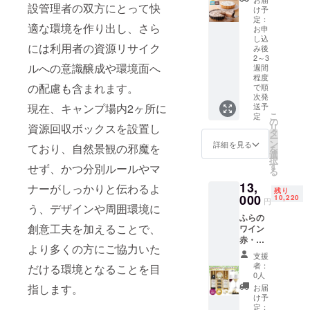
りませ
設管理者の双方にとって快
[300g×
してお
よそ8万
レーで
る食感
け予
ん。 大
1箱]
り、濃
本の木
す。 ■
を楽し
定：
量に流
適な環境を作り出し、さら
製
縮還元
を植え
お礼品
めま
お申
れ作業
し込
造地:北
ではな
てきま
の内容
す。 ア
するこ
には利用者の資源リサイク
み後
海道札
くスト
した。
につい
イス
とな
2～3
幌市
レート
ご寄付
て ・富
ケーキ
ルへの意識醸成や環境面へ
く、1つ
週間
賞
でシー
いただ
良野ブ
のよう
1つ作っ
程度
味期限:
ズン
くと、
ラック
な冷凍
の配慮も含まれます。
で順
ていき
製造日
パック
我々富
カレー
状態、
次発
ます。
現在、キャンプ場内2ヶ所に
から2年
してお
良野自
【ビー
冷たさ
送予
私たち
こ
定
・厚切
りま
然塾ス
フ】
と濃厚
の
夫婦が
資源回収ボックスを設置し
リ
り豚バ
す。
タッフ
[200g×
さが絶
タ
作るん
ー
ラ肉入
富良野
が富良
2個]
妙な半
ン
です。
詳細を見る
ており、自然景観の邪魔を
を
りスー
市が認
野の地
製
解凍状
選
仕入れ
択
プカ
めたブ
に1本の
造地:長
態、ふ
す
先にい
せず、かつ分別ルールやマ
る
レー
ランド
木を植
野県松
わふわ
ちいち
[260g×
「メイ
樹しま
本市
クリー
13,
ナーがしっかりと伝わるよ
クレー
残り
1箱]
ドイン
す。
賞
ムがと
000
10,220
ムを出
円
製
フラ
「お誕
味期限:
ろける
う、デザインや周囲環境に
しま
造地:北
ノ」認
生」
製造日
完全解
ふらの
す。嫌
創意工夫を加えることで、
海道札
定製品
「入
から2年
凍状
ワイン
われて
幌市
です。
学・入
・富良
態。お
赤・白
も尚
より多くの方にご協力いた
賞
◆味わ
社」
野ブ
好みの
とワイ
も。 そ
支援
味期限:
い ・ふ
「ご結
ラック
加減で
ンによ
れでも
者：
だける環境となることを目
製造日
らの に
婚」な
カレー
お召し
く合う
0人
連絡を
から2年
んじん
どの特
【ポー
上がり
ふらの
指します。
くれま
お届
・じゃ
100:に
別な記
ク】
下さ
産チー
け予
す。 何
がいも
んじん
念とし
[200g×
い。 ◆
ズを2種
定：