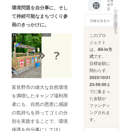
保存し
やかな
よる観
次発
涼な気
立って
ジで
良野の
す。 ◆
てくだ
果実味
光業以
送予
環境問題を自分事に、そし
候風土
いま
す。
大自然
ふらの
こ
定
さい。
と口当
外にも
の
に育ま
す。 ※
を表現
チー
リ
※解凍後
たりの
米やた
て持続可能なまちづくり参
タ
れた風
冬季(12
してい
ズ ワ
ー
はお早
良さが
まね
ン
詳細を見る
味豊か
月～3
ます。
イン
を
めにお
特徴の
ぎ、 に
画のきっかけに。
選
なにん
月)ご購
◆ショ
チェ
択
召し上
白ワイ
んじん
す
じん・
入分
コラ
ダー ふ
る
がりく
ンを是
といっ
このプロ
トマト
は、雪
チーズ
らの
ださ
非ご賞
た農業
を、富
が溶け
とチョ
チーズ
ジェクト
い。 ※
味くだ
も盛ん
良野の
た4月以
コレー
工房を
開封
さい。
な地域
は、
All-In方
工場で
降の植
ト、そ
代表す
時、中
■生産者
です。
ジュー
樹とな
れぞれ
る製品
式
です。
身が飛
の声 品
富良野
スにし
りま
の味わ
です。
び散る
種選定
市山部
目標金額に
まし
す。 ※
いをバ
ふらの
ことが
や品種
地区の
た。 製
証明書
ランス
ワイン
関わらず、
ありま
改良、
お米
造工場
は配送
良く楽
(赤)の着
すので
ぶどう
は、夕
2023/10/31
では、
にかか
しめる
色と付
ご注意
栽培技
張山地
国際品
るCO2
ベイク
香によ
23:59:00
ま
くださ
術の導
のほぼ
富良野市の雄大な自然環境
質規格
排出を
ドチョ
り、
い。 ※
入を重
中央に
でに集まっ
である
考慮
コチー
チーズ
骨、軟
ねるこ
位置
を満喫したキャンプ場利用
FSSC2
し、
ズケー
表面に
た金額が
骨など
とで完
し、日
2000の
メール
キの上
大理石
の硬い
熟した
本200名
者にも、自然の恩恵に感謝
ファンディ
認証を
での
にふん
模様が
部分は
良質な
山であ
取得し
データ
わりと
浮き出
の気持ちを持ってゴミの分
ングされま
取り除
ぶどう
る芦別
てお
送付
ろける
して見
いてお
を育
岳のミ
す。
り、安
(PDF・
ショコ
える幻
別を実践することで、環境
ります
て、優
ネラル
心・安
JPG)を
ラク
想的な
が、ま
れた醸
たっぷ
保護を自分事にしてほし
全な製
推奨し
リーム
ナチュ