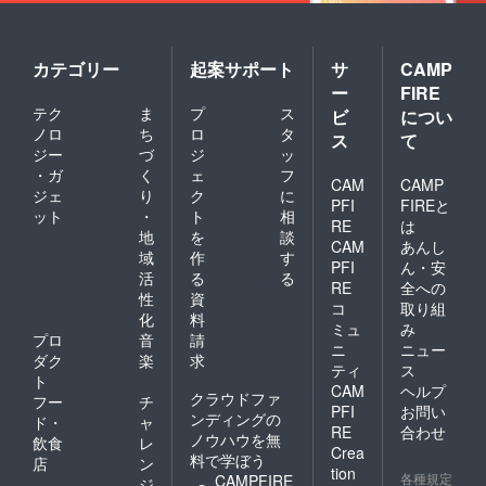
カテゴリー
起案サポート
サ
CAMP
ー
FIRE
テク
ま
プ
ス
ビ
につい
ノロ
ち
ロ
タ
ス
て
ジー
づ
ジ
ッ
・ガ
く
ェ
フ
CAM
CAMP
ジェ
り
ク
に
PFI
FIREと
ット
・
ト
相
RE
は
地
を
談
CAM
あんし
域
作
す
PFI
ん・安
活
る
る
RE
全への
性
資
コ
取り組
化
料
ミュ
み
プロ
音
請
ニ
ニュー
ダク
楽
求
ティ
ス
ト
CAM
ヘルプ
クラウドファ
フー
チ
PFI
お問い
ンディングの
ド・
ャ
RE
合わせ
ノウハウを無
飲食
レ
Crea
料で学ぼう
店
ン
tion
各種規定
CAMPFIRE
ジ