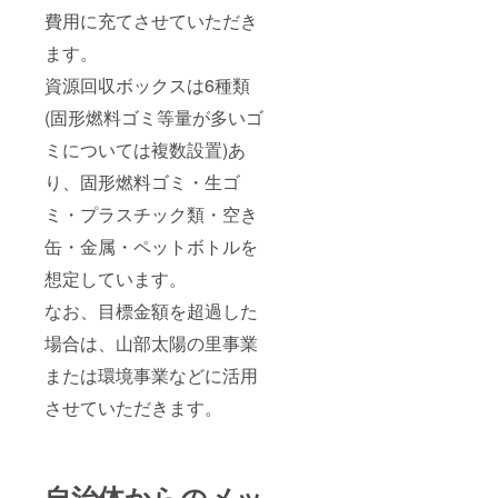
てか
いま
にんじ
用意の
(-18℃
がオス
費用に充てさせていただき
ら。 ・
す。 ぜ
ん使
上、チ
以下)似
スメで
妊娠中
ひ一度
用】ふ
ケット
て保存
す。 ■
ます。
や授乳
ご賞味
らの に
記載の
してく
お礼品
期の飲
くださ
資源回収ボックスは6種類
んじん
連絡先
ださ
の内容
酒は、
い! ※日
100 原
までご
い。 ※
につい
胎児・
本穀物
(固形燃料ゴミ等量が多いゴ
材料:濃
連絡く
解凍後
て ・ふ
乳児の
検定協
縮にん
ださ
は冷蔵
らのワ
発育に
会主催
ミについては複数設置)あ
じん(に
い。 ※
で3日以
イン 赤
悪影響
の「米
んじん
植樹日
内にお
[360ml
を与え
の食味
り、固形燃料ゴミ・生ゴ
(北海
はご予
召し上
×1]
る恐れ
ランキ
道))、レ
約の状
がりく
原産地:
ミ・プラスチック類・空き
があり
ング」
モン 栄
況によ
ださ
北海道/
ます。
により
養成分:
り、ご
い。
製造地:
缶・金属・ペットボトルを
・開封
2022年
エネル
希望に
北海道
後は風
特Aを受
想定しています。
ギー
添えな
富良野
味が損
賞。 ※
62kcal
い場合
市 ・ふ
なわれ
この製
なお、目標金額を超過した
、たん
がござ
らのワ
ぬよう
品を評
ぱく質
いま
イン 白
お早目
価した
場合は、山部太陽の里事業
1.0g、
す。 ※
[360ml
にお召
結果で
脂質
植樹代
×1]
または環境事業などに活用
し上が
はあり
0.5g、
行券に
原産地:
りくだ
ませ
炭水化
使用期
北海道/
させていただきます。
さい。
ん。 ■
物
限はご
製造地:
ワイン
お礼品
13.8g、
ざいま
北海道
の中の
の内容
糖質
せん。
富良野
成分に
につい
13.6g、
※植樹代
市 ・ふ
より酒
て ・北
自治体からのメッ
食物繊
行券の
らの