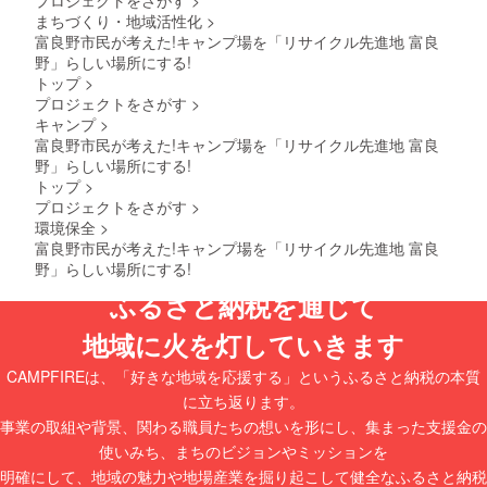
プロジェクトをさがす
>
い。 ※
まちづくり・地域活性化
>
お届け
富良野市民が考えた!キャンプ場を「リサイクル先進地 富良
後も熟
野」らしい場所にする!
成が進
行中で
トップ
>
すの
プロジェクトをさがす
>
で、毎
キャンプ
>
日少し
富良野市民が考えた!キャンプ場を「リサイクル先進地 富良
ずつ風
野」らしい場所にする!
味が変
トップ
>
わって
いきま
プロジェクトをさがす
>
す。賞
環境保全
>
味期限
富良野市民が考えた!キャンプ場を「リサイクル先進地 富良
が近付
野」らしい場所にする!
くにつ
れ柔ら
ふるさと納税を通じて
かさが
増し、
地域に火を灯していきます
まろや
かな味
CAMPFIREは、「好きな地域を応援する」というふるさと納税の本質
わいに
なりま
に立ち返ります。
す。お
事業の取組や背景、関わる職員たちの想いを形にし、集まった支援金の
好みの
時期に
使いみち、まちのビジョンやミッションを
お召し
明確にして、地域の魅力や地場産業を掘り起こして健全なふるさと納税
上がり