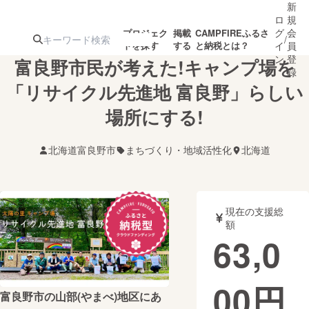
新
ロ
規
グ
会
プロジェク
掲載
CAMPFIREふるさ
/
トを探す
する
と納税とは？
イ
員
ン
登
富良野市民が考えた!キャンプ場を
録
「リサイクル先進地 富良野」らしい
場所にする!
人気のプロ
注目のリ
注目の新着プロ
募集終了が近いプ
もうすぐ公開
ジェクト
ターン
ジェクト
ロジェクト
されます
北海道富良野市
まちづくり・地域活性化
北海道
アート・写真
音楽
現在の支援総
テクノロジー・ガジェット
ゲーム・サ
額
63,0
映像・映画
書籍・雑誌
00
円
富良野市の山部(やまべ)地区にあ
ビジネス・起業
チャレンジ