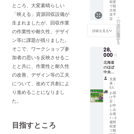
ジンギ
候風土
程度
製造日
みいた
富良野
肉と富
製山ぶ
れま
ところ、大変素晴らしい
スカン
の富良
で順
から
だくの
にお越
良野
どう
す。 ◆
[500g×
野は、
次発
18ヶ月
がおス
しの際
ビーン
ジャム
ふらの
「映える」資源回収設備が
2パッ
原料ブ
送予
・オニ
スメで
にはぜ
ズのス
のほど
ワイン
こ
定
ク]
ドウの
の
生まれましたが、回収作業
オン
す。ま
ひあな
パイス
よい酸
白 ワイ
リ
原産地:
育成に
タ
スープ
た、ア
たの木
カレー
味 4.
ン用品
ー
ニュー
適して
ン
の作業性や耐久性、デザイ
詳細を見る
[160g×
レンジ
の成長
[180g×
肥沃な
種・果
を
ジーラ
いま
選
1袋]
とし
をご覧
2個]
大地の
汁用品
択
ンド/製
す。 そ
ン等に課題が残りました。
す
製
て、ピ
になっ
製
ごと
種をブ
る
造地:富
して、
造地:長
ラフや
て下さ
造地:北
く、ザ
レンド
そこで、ワークショップ参
良野市/
職人た
28,
野県松
ポター
い。 ※
海道札
クザク
し、さ
加工地:
ちの弛
000
円
本市
ジュに
植樹し
幌市
感を出
わやか
加者の思いを反映させるこ
富良野
まぬ努
賞
もお使
た木が
賞
した
な果実
市
力がワ
北海道
とと共に、作業性と耐久性
味期限:
いくだ
すべて
味期限:
パート
味と口
賞味期
インの
のほぼ
製造日
さい。
大きく
製造日
シュク
当たり
限:製造
風味を
中央に
の改善、デザイン等の工夫
から
◆おす
育つと
から2年
レの
の良さ
日から
一段と
位置す
支援
18ヶ月
すめの
は限り
■注意事
さっぱ
が特徴
120日 ■
引き立
ること
について、改めて共創によ
者：
■注意事
用途 ギ
ませ
項/その
り香ば
です。
注意事
たせて
から、
0人
項/その
フト/お
ん。し
他 ※直
しい後
淡白な
項/その
いま
「北海
り進めることになりまし
お届
他 ※直
歳暮/お
かし、
射日光
味 以上
料理に
他 ※す
す。 熟
道のへ
け予
射日光
祝い/贈
途中で
を避
のこだ
合いや
た。
ぐにお
成した
そ」と
定：
を避
答品な
倒れた
け、常
わり抜
すく、
召し上
香りと
も呼ば
お申
け、常
ど ■生
木も森
温で保
いた4層
冷やす
し込
がりに
程良い
れる富
温で保
産者の
の生き
存して
構造が
とより
み後
ならな
コクが
良野市
存して
声 北海
物に
くださ
それぞ
一層美
1～2
い場合
特徴の
は、ラ
週間
目指すところ
くださ
道の肥
とって
い。 ※
れに溶
味しく
は、 冷
赤ワイ
ベン
程度
い。
沃な大
何らか
画像は
け合
召し上
凍庫で
ン、爽
ダーに
で順
地と冷
の役に
イメー
い、富
がれま