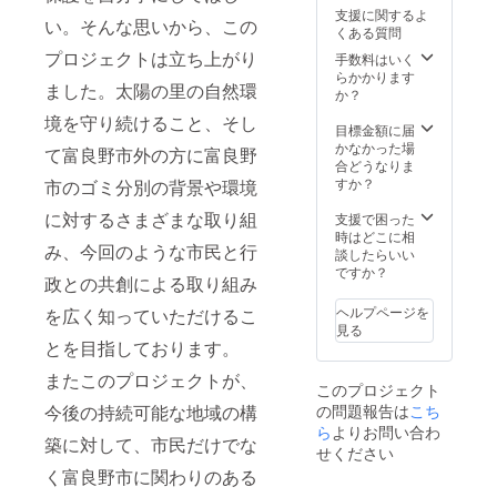
れに
造技
りの伏
品をお
ていま
をのせ
ラル
支援に関するよ
残って
術、細
流水
い。そんな思いから、この
届けで
す。 ■
まし
チーズ
くある質問
いる場
心の注
と、 内
きるよ
お礼品
た。 サ
です。
合があ
意と心
陸の盆
プロジェクトは立ち上がり
手数料はいく
うに、
の内容
イドを
ほんの
りま
をこめ
地によ
らかかります
日々の
につい
包むブ
りワイ
ました。太陽の里の自然環
す。 ※
た品質
る寒暖
か？
管理を
て ・
ラック
ンの香
本製品
管理に
差の大
徹底し
【あな
ココア
りもし
境を守り続けること、そし
は未加
よって
きな気
目標金額に届
ており
たの木
のパー
ます
熱製品
いつま
候のも
かなかった場
て富良野市外の方に富良野
ます。
を富良
トシュ
が、ア
です。
でも良
とで作
合どうなりま
■お礼品
野に植
クレが
ルコー
必ず加
質で美
られて
すか？
市のゴミ分別の背景や環境
の内容
えま
良く合
ルは製
熱し焼
味し
いま
につい
す】富
いま
造過程
き上げ
く、皆
す。 炊
に対するさまざまな取り組
支援で困った
て ・
良野の
す。 ■
で飛ん
てから
様に愛
き上が
時はどこに相
【北海
自然を
お礼品
でいま
み、今回のような市民と行
お召し
される
りの美
談したらいい
道産ト
守る植
の内容
す。 ◆
上がり
ワイン
しさ
ですか？
マト使
樹代行
につい
ふらの
政との共創による取り組み
くださ
で在り
と、噛
用】ふ
(苗木1
て ・ふ
チー
い。 ※
続ける
むほど
ヘルプページを
を広く知っていただけるこ
らの ト
本)[1枚]
らの雪
ズ メ
製造時
ため
に感じ
見る
マト100
どけ
ゾン・
期によ
に、生
る豊か
とを目指しております。
食塩無
サービ
チーズ
ドゥ・
り羊肉
産に携
な甘み
添加
ス提供
ケー
ピエー
はオー
わるも
が特徴
またこのプロジェクトが、
[160g×
地:北海
キ プ
ル 口当
このプロジェクト
ストラ
の一
の、日
15本]
道富良
レーン
たりが
リア産
同、こ
本中の
今後の持続可能な地域の構
の問題報告は
こち
製
野市 ■
[1ホー
良いク
の場合
れから
方に食
ら
よりお問い合わ
造地:北
注意事
ル
リー
築に対して、市民だけでな
がござ
も一層
べてい
せください
海道富
項/その
(14cm)]
ミーな
いま
の努力
ただき
良野市
他 【お
製
白カビ
く富良野市に関わりのある
す。
をし続
たい自
賞
申込み
造地:北
タイプ