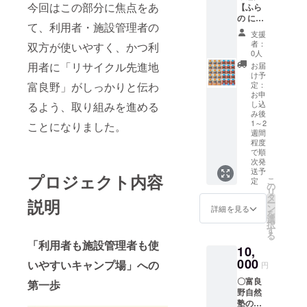
解凍、
今回はこの部分に焦点をあ
入って
【ふら
または
おり、
の にん
冷蔵庫
て、利用者・施設管理者の
崩しな
じん
にて解
支援
がらお
100】
凍して
者：
双方が使いやすく、かつ利
召し上
にんじ
0人
くださ
がりい
んエキ
用者に「リサイクル先進地
い。 フ
お届
ただけ
スとレ
け予
ライパ
ます。
モン果
富良野」がしっかりと伝わ
定：
ン○、
ギフト
汁のみ
お申
ホット
し込
るよう、取り組みを進める
箱に
を使用
プレー
み後
入って
した、
ト◎、
1～2
ことになりました。
おりま
添加物
鉄板○、
週間
すの
不使用
網△、
程度
で、プ
の
で順
ジンギ
レゼン
ジュー
次発
スカン
トなど
スで
送予
鍋◎ 味
プロジェクト内容
こ
定
にもご
す。 使
の
付ジン
リ
使用可
用して
タ
ギスカ
説明
ー
能で
いるに
ン
ンの場
詳細を見る
を
す。ぜ
んじん
選
合、焦
択
ひお召
エキス
す
げ目を
る
し上が
も、生
つける
「利用者も施設管理者も使
りくだ
の人参
10,
とおい
さい。
を株式
000
いやすいキャンプ場」への
しくな
円
■お礼品
会社マ
くなり
の内容
ルハニ
〇富良
第一歩
ます。
につい
チロ北
野自然
蒸すイ
て ・富
日本で
塾の森