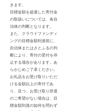
を避
い。 ※
イン2種
きます。
け、冷
空き缶
とチー
暗所で
はリサ
ズ2種」
目標金額を超過した寄付金
保管の
イクル
のみで
上1ヶ月
の取扱いについては、各自
にご協
す。
程度で
力くだ
【ワイ
お召し
治体の判断となります。
さい。
ン】ア
上がり
※原料の
ルコー
くださ
また、クラウドファンディ
収穫年
ル分12
い。
度に
度 ※飲
ングの目標金額到達前に、
よっ
酒は20
て、微
歳を過
自治体またはさとふるの判
妙に味
ぎてか
が異な
ら。 ※
断により、寄付の受付を停
る場合
妊娠中
止する場合があります。あ
がござ
や授乳
いま
期の飲
らかじめご了承ください。
す。 ※
酒は、
パッ
胎児・
お礼品をお受け取りいただ
ケージ
乳児の
は予告
発育に
ける金額以上の寄付であ
なく変
悪影響
更する
を与え
り、且つ、お受け取り辞退
ことが
るおそ
のご希望がない場合は、目
ござい
れがあ
ます。
りま
標金額到達の如何を問わず
※画像は
す。 ※
イメー
開封後