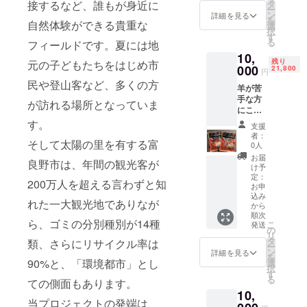
接するなど、誰もが身近に
タ
ー
ン
詳細を見る
を
自然体験ができる貴重な
選
択
す
る
フィールドです。夏には地
10,
残り
元の子どもたちをはじめ市
000
21,800
円
民や登山客など、多くの方
羊が苦
手な方
が訪れる場所となっていま
にこそ
召し上
す。
支援
がって
者：
そして太陽の里を有する富
いただ
0人
きた
お届
良野市は、年間の観光客が
い、 ふ
け予
らの味
定：
200万人を超える言わずと知
付ラム
お申
込み
ジンギ
れた一大観光地でありなが
から
スカン
順次
の特徴
ら、ゴミの分別種別が14種
こ
発送
の
をお伝
リ
タ
えいた
類、さらにリサイクル率は
ー
ン
しま
詳細を見る
を
90%と、「環境都市」とし
選
す。 ・
択
す
魅力 羊
る
ての側面もあります。
が苦手
10,
な方
当プロジェクトの発端は、