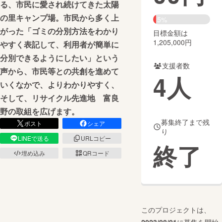
る、市民に愛され続けてきた太陽
の里キャンプ場。市民から多く上
まちづくり・地域活性化
5%
がった「ゴミの分別方法をわかり
目標金額は
1,205,000円
やすく表記して、利用者が簡単に
CAMPFIRE for Social Good
CAMPFIRE Creation
分別できるようにしたい」という
CAMPFIREふるさと納税
machi-ya
コミュニティ
支援者数
声から、市民等との共創を進めて
4
人
いくなかで、よりわかりやすく、
そして、リサイクル先進地 富良
野の取組を広げます。
募集終了まで残
ポスト
シェア
り
LINEで送る
URLコピー
終了
埋め込み
QRコード
このプロジェクトは、