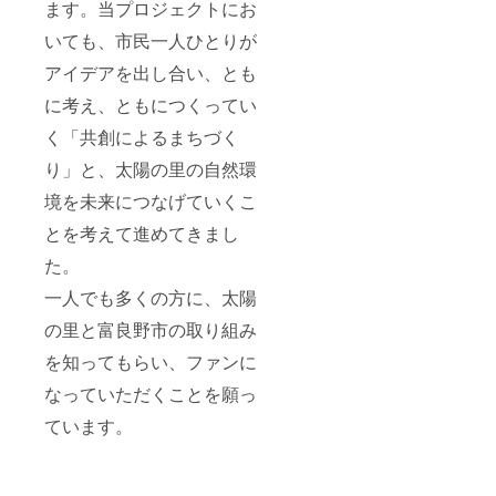
30日 ■
ます。当プロジェクトにお
(北海道)
整させ
1]
原材
栄養成
ていた
原産地:
料・成
いても、市民一人ひとりが
分:エネ
だきま
北海道
分 北海
ルギー
す。
富良野
アイデアを出し合い、とも
道富良
34kcal
市/製造
野市産
、たん
地:北海
に考え、ともにつくってい
ゆめぴ
ぱく質
道富良
りか
く「共創によるまちづく
1.1g、
野市
精米 北
脂質 0
賞
海道富
り」と、太陽の里の自然環
～
味期限:
良野市
0.6g、
発送日
産なな
境を未来につなげていくこ
炭水化
から14
つぼ
物
日 ■原
とを考えて進めてきまし
し 精
7.5g、
材料・
米 ■注
糖質
成分 ふ
た。
意事項/
6.5g、
らのワ
その他
一人でも多くの方に、太陽
食物繊
イン
※画像は
維
赤、ふ
イメー
の里と富良野市の取り組み
1.0g、
らのワ
ジで
食塩相
イン 白:
す。 ※
を知ってもらい、ファンに
当量 0
ぶどう
返礼品
～
(北海道
の到着
なっていただくことを願っ
0.02g、
産)/酸化
後はす
カルシ
防止剤
ています。
ぐに開
ウム
(亜硝酸
封し、
10mg、
塩) ふら
中身を
カリウ
のチー
ご確認
ム
ズ ワ