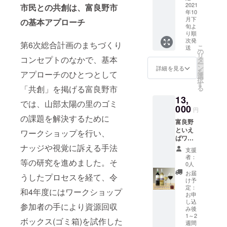
だかん
のポ
の甘さ
てご利
2個]
プレー
セット
2021
市民との共創は、富良野市
だと信
年10
ター
を引き
用され
製
ン 1.フ
にして
頼し
月下
の基本アプローチ
ジュ
出し、
る方も
造地:長
レッ
お届け
あって
旬よ
スープ
レモン
いらっ
野県松
シュな
しま
向上し
り順
[160g×
果汁で
しゃい
本市
牛乳を
す。 ◆
あって
次発
第6次総合計画のまちづくり
1袋]
すっき
ますの
賞
使い、
ふらの
こ
送
ジンギ
の
製
りと仕
で、毎
味期限:
新雪の
ワイン
リ
スカン
コンセプトのなかで、基本
タ
造地:長
上げま
年記念
製造日
よう
赤 ワイ
ー
ができ
ン
詳細を見る
野県松
した。
日には
から2年
に、ふ
ン用品
を
アプローチのひとつとして
るので
選
本市
・ふら
富良野
・富良
んわり
種・果
択
す。 追
す
賞
のトマ
の地に
野ブ
とろけ
汁用品
「共創」を掲げる富良野市
る
記 妻は
味期限:
ト100
思いを
ラック
る生ク
種をブ
日に日
13,
では、山部太陽の里のゴミ
製造日
食塩無
馳せて
カレー
リー
レンド
にやつ
000
円
から
添加:ト
みては
【焙り
ム 2.
し、熟
れてい
の課題を解決するために
18ヶ月
マトの
いかが
チキ
北海道
成した
きま
富良野
・コー
甘み・
でしょ
ン】
の大地
香りと
す。私
といえ
ワークショップを行い、
ンのポ
酸味の
うか?
[200g×
に積
程良い
は何故
ばワイ
ター
バラン
植樹の
2個]
もった
コクが
だか
ンで
ナッジや視覚に訴える手法
支援
ジュ
スが取
証とし
製
雪の層
特徴で
太って
す。数
者：
スープ
れた味
て、植
造地:長
のよう
す。
等の研究を進めました。そ
いきま
多の秀
0人
[160g×
わいが
樹地点
野県松
に、濃
チー
す。 ■
逸なワ
お届
1袋]
楽しめ
の座標
本市
厚なク
ズ・肉
うしたプロセスを経て、令
お礼品
インを
け予
製
ます。
を記し
賞
リーム
料理と
の内容
生み出
定：
和4年度にはワークショップ
造地:長
◆おす
た証明
味期限:
チー
合わせ
につい
す欧州
お申
野県松
すめの
書を発
製造日
ズ 3.
ると一
し込
て ・ふ
のその
参加者の手により資源回収
本市
飲み方
行いた
から2年
ブルー
層美味
み後
らの味
地域に
賞
冷やし
します
・北海
ベリー
しく召
1～2
付ラム
似た気
ボックス(ゴミ箱)を試作した
週間
味期限:
てお飲
ので、
道産鶏
入り特
し上が