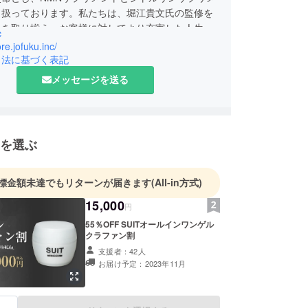
り扱っております。私たちは、堀江貴文氏の監修を
品を取り揃え、お客様に対してより充実した人生を
c
のサポートを提供しています。
ore.jofuku.inc/
ソソーム成分を活用した革新的な商品展開の準備を
引法に基づく表記
り、エクソソーム成分は、細胞間コミュニケーショ
メッセージを送る
ートし、健康な身体機能の維持に寄与する可能性が
の効果が注目されています。
行なっている弊社取扱いブランドのSUITの新たな
てこのエクソソーム製品の研究開発費用を集めたい
を選ぶ
おりますのでご支援お願いいたします。
標金額未達でもリターンが届きます
(All-in方式)
15,000
円
55％OFF SUITオールインワンゲル
クラファン割
支援者：42人
お届け予定：2023年11月