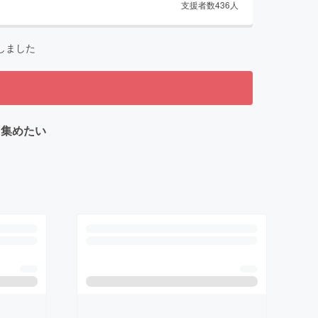
支援者数
436
人
しました
を集めたい