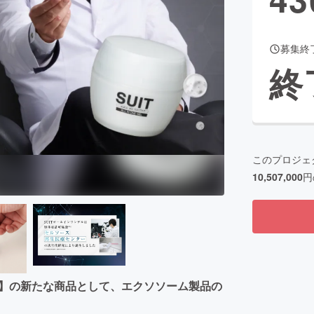
募集終
CAMPFIRE for Social Good
CAMPFIRE Creation
終
CAMPFIREふるさと納税
machi-ya
コミュニティ
このプロジェ
10,507,000
円
T】の新たな商品として、エクソソーム製品の