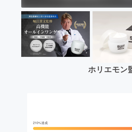
ホリエモン
210
%達成