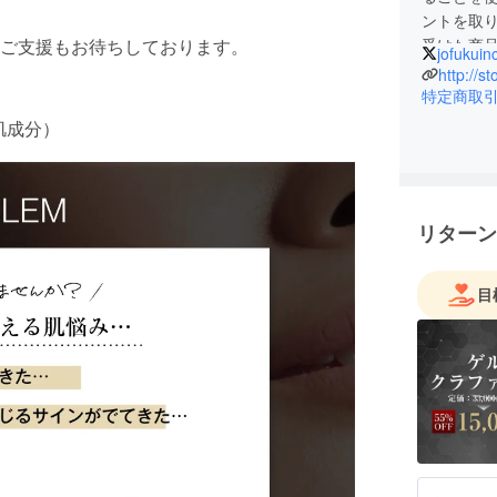
ントを取
ご支援もお待ちしております。
受けた商
jofukuin
送るため
http://st
現在エク
特定商取
進めてお
肌成分）
ンをサポ
高く、そ
現在販売を
商品とし
リターン
と思って
目