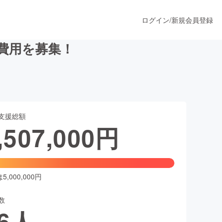
ログイン
/
新規会員登録
費用を募集！
うすぐ公開されます
支援総額
プロダクト
,507,000
円
ファッション
スポーツ
,000,000円
数
ア
ソーシャルグッド
6
人