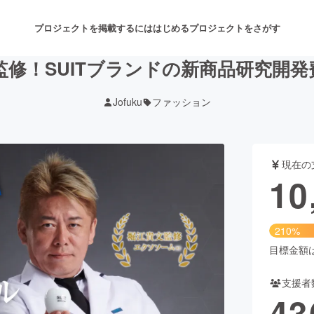
プロジェクトを掲載するには
はじめる
プロジェクトをさがす
監修！SUITブランドの新商品研究開発
Jofuku
ファッション
注目のリターン
注目の新着プロジェクト
募集終了が近いプロジェクト
も
現在の
音楽
舞台・パフォーマンス
10
ゲーム・サービス開発
フード・飲食店
210%
書籍・雑誌出版
アニメ・漫画
目標金額は5
支援者
チャレンジ
ビューティー・ヘルスケ
43