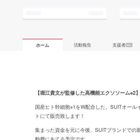
活動報告
支援者
ホーム
99+
【堀江貴文が監修した高機能エクソソーム※2
国産ヒト幹細胞※1をW配合した、SUITオー
トにて販売致します！
集まった資金を元に今後、SUITブランドで
動費にあてる予定です。