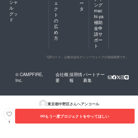
シャ
ェ
ー
ング
ル
ク
タ
mac
グッ
ト
hi-ya
ド
の
補助
広
金申
め
請サ
方
ポー
ト
「QRコード」は株式会社デンソーウェーブの登録商標です。
© CAMPFIRE,
会社概
採用情
パートナー
Inc.
要
報
募集
東京都中野区
さんへアンコール
もう一度プロジェクトをやってほしい
1