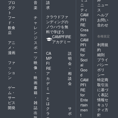
プロ
音
請
ニ
ニュー
ダク
楽
求
ティ
ス
ト
CAM
ヘルプ
クラウドファ
フー
チ
PFI
お問い
ンディングの
ド・
ャ
RE
合わせ
ノウハウを無
飲食
レ
Crea
料で学ぼう
店
ン
tion
各種規定
CAMPFIRE
ジ
CAM
アカデミー
アニ
ス
利用規
PFI
メ・
ポ
約
RE
漫画
ー
CA
説
細則
for
ツ
MP
明
プライ
Soci
ファ
映
FI
会
バシー
al
ッ
像
RE
・
ポリ
Goo
ショ
・
ア
相
シー
d
ン
映
カ
談
特定商
CAM
画
デ
会
取引法
PFI
ゲー
書
ミ
に基づ
RE
ム・
籍
ー
く表記
for
サー
・
と
情報セ
Ente
ビス
雑
は
キュリ
rtain
開発
誌
ク
サ
ティ方
men
出
ラ
ポ
針
t
版