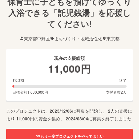
保育士に子どもを預けてゆっくり
入浴できる「託児銭湯」を応援し
てください!
東京都中野区
まちづくり・地域活性化
東京都
現在の支援総額
11,000
円
終了
1
%達成
目標金額
1,000,000
円
支援者数
2
人
このプロジェクトは、
2023/12/06
に募集を開始し、
2
人の支援に
より
11,000
円の資金を集め、
2024/03/04
に募集を終了しました
もう一度プロジェクトをやってほしい