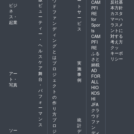
ウ
ー
反社基
CAM
ビジ
ビ
ド
ト
本方針
PFI
ネ
ュ
フ
サ
カスタ
RE
ス・
ー
ァ
ー
マーハ
for
起業
テ
ン
ビ
ラスメ
Spor
ィ
デ
ス
ントに
ts
ー
ィ
対する
CAM
・
ン
考え方
PFI
ヘ
グ
クッ
RE
ル
と
キーポ
ふる
ス
は
リシー
さと
ケ
プ
実
納税
ア
ロ
施
AD
アー
舞
ジ
事
FOR
ト・
台
ェ
例
ALL
写真
・
ク
HIO
パ
ト
KOS
フ
の
HI
ォ
作
JFA
ー
り
クラ
マ
方
ウド
ン
プ
統
ファ
ス
ロ
計
ン
ソー
ジ
デ
ディ