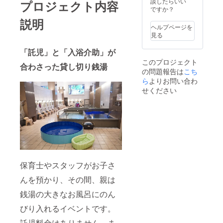
談したらいい
プロジェクト内容
ですか？
説明
ヘルプページを
見る
「託児」と「入浴介助」が
このプロジェクト
合わさった貸し切り銭湯
の問題報告は
こち
ら
よりお問い合わ
せください
保育士やスタッフがお子さ
んを預かり、その間、親は
銭湯の大きなお風呂にのん
びり入れるイベントです。
託児料金はありません。ま