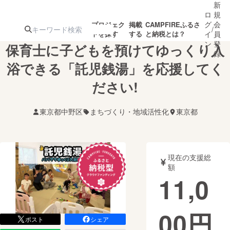
新
ロ
規
グ
会
プロジェク
掲載
CAMPFIREふるさ
/
トを探す
する
と納税とは？
イ
員
ン
登
保育士に子どもを預けてゆっくり入
録
浴できる「託児銭湯」を応援してく
ださい!
人気のプロ
注目のリ
注目の新着プロ
募集終了が近いプ
もうすぐ公開
ジェクト
ターン
ジェクト
ロジェクト
されます
東京都中野区
まちづくり・地域活性化
東京都
アート・写真
音楽
現在の支援総
テクノロジー・ガジェット
ゲーム・サ
額
11,0
映像・映画
書籍・雑誌
00
円
ポスト
シェア
ビジネス・起業
チャレンジ