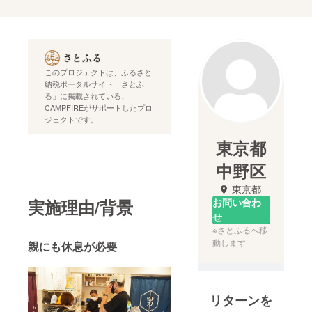
このプロジェクトは、ふるさと
納税ポータルサイト「さとふ
る」に掲載されている、
CAMPFIREがサポートしたプロ
ジェクトです。
東京都
中野区
東京都
実施理由/背景
お問い合わ
せ
※さとふるへ移
動します
親にも休息が必要
リターンを