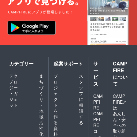
カテゴリー
起案サポート
サ
CAMP
ー
FIRE
テク
ま
プ
ス
ビ
につい
ノロ
ち
ロ
タ
ス
て
ジー
づ
ジ
ッ
・ガ
く
ェ
フ
CAM
CAMP
ジェ
り
ク
に
PFI
FIREと
ット
・
ト
相
RE
は
地
を
談
CAM
あんし
域
作
す
PFI
ん・安
活
る
る
RE
全への
性
資
コ
取り組
化
料
ミュ
み