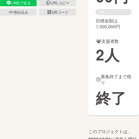
LINEで送る
URLコピー
まちづくり・地域活性化
1%
埋め込み
QRコード
目標金額は
1,000,000円
CAMPFIRE for Social Good
CAMPFIRE Creation
CAMPFIREふるさと納税
machi-ya
コミュニティ
支援者数
2
人
募集終了まで残
り
終了
このプロジェクトは、