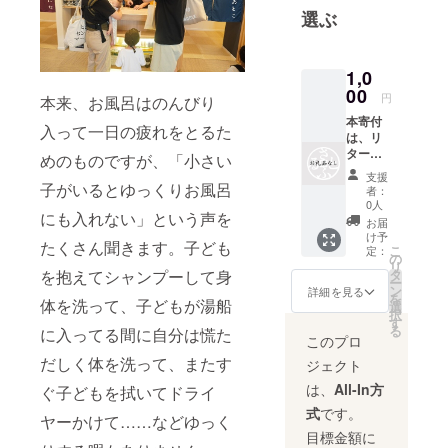
選ぶ
1,0
00
円
本来、お風呂はのんびり
本寄付
入って一日の疲れをとるた
は、リ
ターン
めのものですが、「小さい
の無い
支援
寄付と
子がいるとゆっくりお風呂
者：
なりま
0人
にも入れない」という声を
す。
お届
け予
たくさん聞きます。子ども
こ
定：
の
リ
を抱えてシャンプーして身
タ
ー
ン
詳細を見る
を
体を洗って、子どもが湯船
選
択
す
る
に入ってる間に自分は慌た
このプロ
だしく体を洗って、またす
ジェクト
は、
All-In方
ぐ子どもを拭いてドライ
式
です。
ヤーかけて……などゆっく
目標金額に