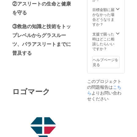
②アスリートの生命と健康
目標金額に届
を守る
かなかった場
合どうなりま
すか？
③救急の知識と技術をトッ
支援で困った
プレベルからグラスルー
時はどこに相
ツ、パラアスリートまでに
談したらいい
ですか？
普及する
ヘルプページを
見る
このプロジェクト
の問題報告は
こち
ロゴマーク
ら
よりお問い合わ
せください