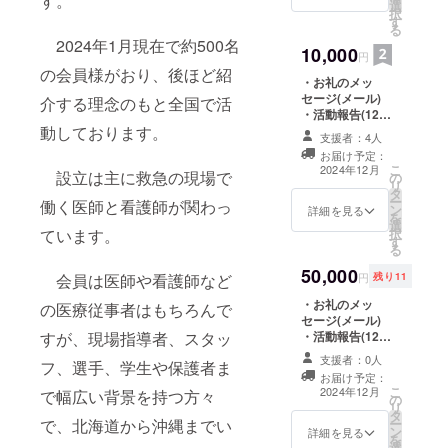
す。
選
99x210mm, カ
択
す
ラー, 4月に郵送
る
します)
2024年1月現在で約500名
10,000
円
の会員様がおり、後ほど紹
・お礼のメッ
セージ(メール)
介する理念のもと全国で活
・活動報告(12月
動しております。
までの活動につ
支援者：4人
き、およそ毎月
お届け予定：
メールにて報告
こ
2024年12月
設立は主に救急の現場で
の
します) ・当協会
リ
タ
ステッカー1枚
ー
働く医師と看護師が関わっ
ン
(ロゴなど、
詳細を見る
を
選
99x210mm, カ
ています。
択
す
ラー, 4月に郵送
る
します) ・当協会
50,000
ホームページで
会員は医師や看護師など
円
残り11
のご芳名の掲示
・お礼のメッ
(掲載希望者は備
の医療従事者はもちろんで
セージ(メール)
考欄に「掲載希
すが、現場指導者、スタッ
・活動報告(12月
望」とご入力く
までの活動につ
ださい)
支援者：0人
フ、選手、学生や保護者ま
き、およそ毎月
お届け予定：
メールにて報告
こ
2024年12月
で幅広い背景を持つ方々
の
します) ・当協会
リ
タ
ステッカー1枚
で、北海道から沖縄までい
ー
ン
(ロゴなど、
詳細を見る
を
選