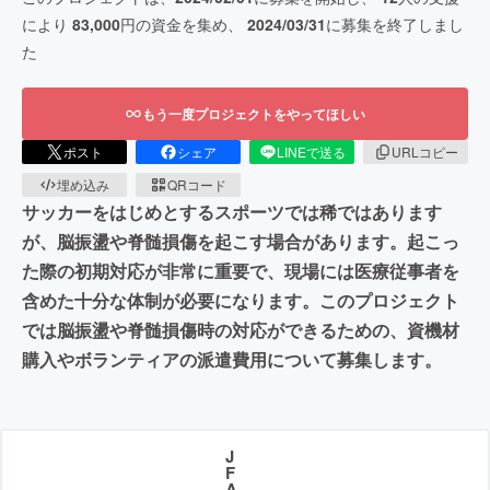
により
83,000
円の資金を集め、
2024/03/31
に募集を終了しまし
た
もう一度プロジェクトをやってほしい
ポスト
シェア
LINEで送る
URLコピー
埋め込み
QRコード
サッカーをはじめとするスポーツでは稀ではあります
が、脳振盪や脊髄損傷を起こす場合があります。起こっ
た際の初期対応が非常に重要で、現場には医療従事者を
含めた十分な体制が必要になります。このプロジェクト
では脳振盪や脊髄損傷時の対応ができるための、資機材
購入やボランティアの派遣費用について募集します。
J
F
A