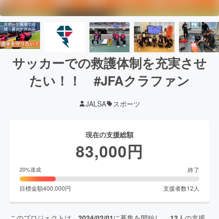
サッカーでの救護体制を充実させ
たい！！ #JFAクラファン
JALSA
スポーツ
現在の支援総額
83,000
円
終了
20
%達成
目標金額
400,000
円
支援者数
12
人
このプロジェクトは、
2024/02/01
に募集を開始し、
12
人の支援