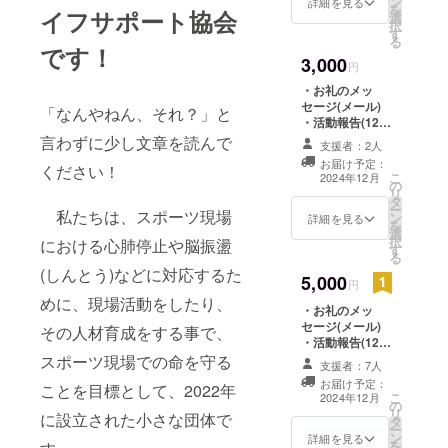
ン
詳細を見る
を
イフサポート協会
選
択
す
る
です！
3,000
円
・お礼のメッ
セージ(メール)
「なんやねん、それ？」と
・活動報告(12月
までの活動につ
言わずに少し文章を読んで
支援者：2人
き、およそ毎月
お届け予定：
ください！
メールにて報告
こ
2024年12月
の
します)
リ
タ
ー
私たちは、スポーツ現場
ン
詳細を見る
を
選
択
における心肺停止や脳振盪
す
る
(しんとう)などに対応するた
5,000
円
めに、現場活動をしたり、
・お礼のメッ
セージ(メール)
その人材育成をする事で、
・活動報告(12月
までの活動につ
スポーツ現場での命を守る
支援者：7人
き、およそメー
お届け予定：
ことを目標として、2022年
ルにて毎月報告
こ
2024年12月
の
します) ・当協会
リ
に設立された小さな団体で
タ
ステッカー 1枚
ー
ン
(ロゴなど、
詳細を見る
を