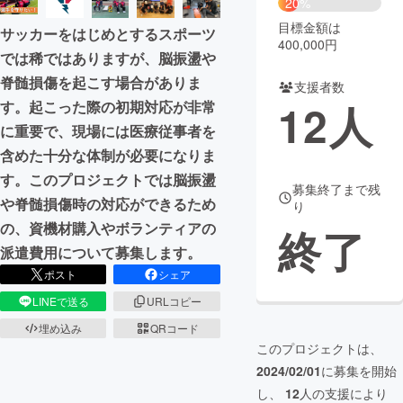
20%
目標金額は
サッカーをはじめとするスポーツ
まちづくり・地域活性化
400,000円
では稀ではありますが、脳振盪や
脊髄損傷を起こす場合がありま
支援者数
CAMPFIRE for Social Good
CAMPFIRE Creation
12
人
す。起こった際の初期対応が非常
CAMPFIREふるさと納税
machi-ya
コミュニティ
に重要で、現場には医療従事者を
含めた十分な体制が必要になりま
す。このプロジェクトでは脳振盪
募集終了まで残
や脊髄損傷時の対応ができるため
り
の、資機材購入やボランティアの
終了
派遣費用について募集します。
ポスト
シェア
LINEで送る
URLコピー
埋め込み
QRコード
このプロジェクトは、
2024/02/01
に募集を開始
し、
12
人の支援により