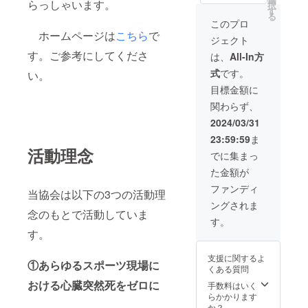
99x210mm, カ
らっしゃいます。
択
す
ラー, 4月に郵送
る
します) ・当協会
このプロ
ホームページで
ホームページは
こちら
で
ジェクト
のご芳名の掲示
す。ご参考にしてくださ
(掲載希望者は備
は、
All-In方
考欄に「掲載希
式
です。
い。
望」とご入力く
ださい) ・当協会
目標金額に
での救護活動に
関わらず、
参加(日程や会場
によっては都合
2024/03/31
がつかない場合
23:59:59
ま
もありますの
活動理念
で、確定ではあ
でに集まっ
りません。参加
た金額が
の場合は事前に
活動支援や指導
ファンディ
当協会は以下の3つの活動理
などの時間が必
ングされま
要です。)
念のもとで活動していま
す。
す。
支援に関するよ
①あらゆるスポーツ現場に
くある質問
おける心臓突然死をゼロに
手数料はいく
らかかります
か？