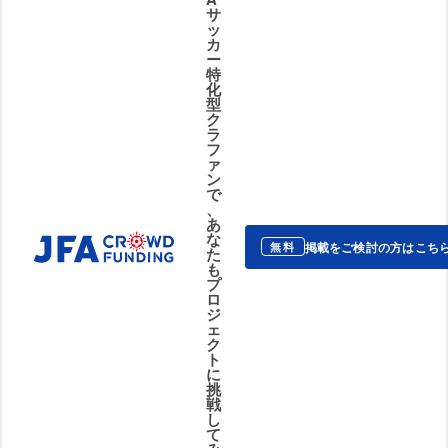
サ
ッ
カ
ー
特
化
型
ク
ラ
フ
ァ
ン
で
、
あ
な
掲載をご検討の方はこち
無料
た
も
プ
ロ
ジ
ェ
ク
ト
に
挑
戦
し
て