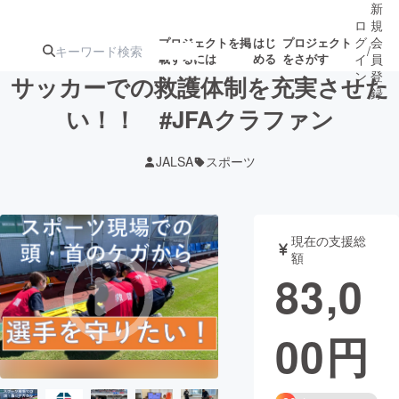
新
ロ
規
グ
会
プロジェクトを掲
はじ
プロジェクト
/
載するには
める
をさがす
イ
員
ン
登
サッカーでの救護体制を充実させた
録
い！！ #JFAクラファン
人気のプロ
注目のリ
注目の新着プロ
募集終了が近いプ
もうすぐ公開
JALSA
スポーツ
ジェクト
ターン
ジェクト
ロジェクト
されます
アート・写真
音楽
現在の支援総
額
83,0
テクノロジー・ガジェット
ゲーム・サ
00
円
映像・映画
書籍・雑誌
ビジネス・起業
チャレンジ