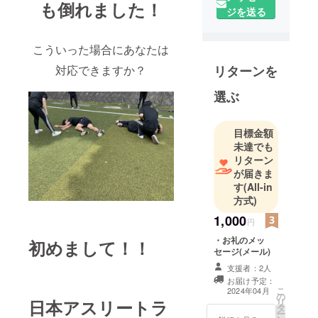
も倒れました！
ジを送る
こういった場合にあなたは
対応できますか？
リターンを
選ぶ
目標金額
未達でも
リターン
が届きま
す
(All-in
方式)
1,000
円
・お礼のメッ
初めまして！！
セージ(メール)
支援者：2人
お届け予定：
こ
2024年04月
の
日本アスリートラ
リ
タ
ー