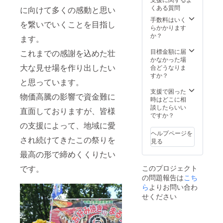
ことはありませ
身幅55/肩幅50/
くある質問
に向けて多くの感動と思い
んが一部変更す
袖丈22/丸胴仕様
手数料はいく
る場合がござい
・XLsize/身丈
を繋いでいくことを目指し
らかかります
ます。） ※Tシャ
77/身幅58/肩幅
か？
ツのサイズに関
54/袖丈24/丸胴
ます。
しましては中止
仕様 ※商品生地
目標金額に届
これまでの感謝を込めた壮
のご連絡をおこ
の特性によって
かなかった場
なった際にお伺
１-２㎝前後の誤
大な見せ場を作り出したい
合どうなりま
い致します。 T
差が生じます タ
すか？
シャツサイズ表
オルサイズ表 横
と思っています。
・Msize/身丈69/
幅84/縦幅34 ※商
支援で困った
身幅52/肩幅46/
品生地の特性に
物価高騰の影響で資金難に
時はどこに相
袖丈20/丸胴仕様
よって１-２㎝前
談したらいい
・Lsize/身丈73/
後の誤差が生じ
直面しておりますが、皆様
ですか？
身幅55/肩幅50/
ます トートバッ
袖丈22/丸胴仕様
の支援によって、地域に愛
クサイズ表 横幅
・XLsize/身丈
33/縦幅33/マチ
ヘルプページを
され続けてきたこの祭りを
77/身幅58/肩幅
12 ※商品生地の
見る
54/袖丈24/丸胴
特性によって１-
最高の形で締めくくりたい
仕様 ※商品生地
２㎝前後の誤差
の特性によって
が生じます オリ
です。
このプロジェクト
１-２㎝前後の誤
ジナルステッ
の問題報告は
こち
差が生じます タ
カーサイズ 横幅
ら
よりお問い合わ
オルサイズ表 横
8.5㎝/縦幅9.5㎝
幅84/縦幅34 ※商
せください
の台紙で作成し
品生地の特性に
ます。 ★オリジ
よって１-２㎝前
ナルハットはフ
後の誤差が生じ
リーサイズとな