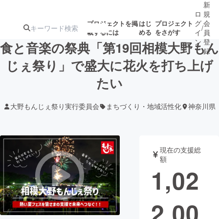
新
ロ
規
グ
会
プロジェクトを掲
はじ
プロジェクト
/
載するには
める
をさがす
イ
員
ン
登
食と音楽の祭典︎「第19回相模大野もん
録
じぇ祭り」で盛大に花火を打ち上げ
たい
人気のプロ
注目のリ
注目の新着プロ
募集終了が近いプ
もうすぐ公開
ジェクト
ターン
ジェクト
ロジェクト
されます
大野もんじぇ祭り実行委員会
まちづくり・地域活性化
神奈川県
アート・写真
音楽
現在の支援総
テクノロジー・ガジェット
ゲーム・サ
額
1,02
映像・映画
書籍・雑誌
2,00
ビジネス・起業
チャレンジ