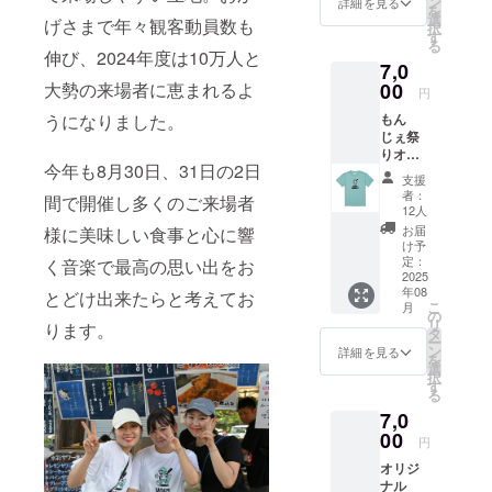
ン
詳細を見る
を
様 ・
選
げさまで年々観客動員数も
択
Lsize/身
す
る
丈73/身
伸び、2024年度は10万人と
7,0
幅55/肩
幅50/袖
大勢の来場者に恵まれるよ
00
円
丈22/丸
うになりました。
もん
胴仕様
じぇ祭
・
りオリ
XLsize/
今年も8月30日、31日の2日
ジナルT
身丈77/
支援
シャツB
身幅58/
者：
間で開催し多くのご来場者
タイプ
肩幅54/
12人
サイズ
袖丈24/
お届
様に美味しい食事と心に響
表 ・
丸胴仕
け予
Msize/
様 ※商
定：
く音楽で最高の思い出をお
身丈69/
2025
品生地
年08
身幅52/
とどけ出来たらと考えてお
の特性
こ
月
肩幅46/
によっ
の
リ
ります。
袖丈20/
て１-２
タ
ー
丸胴仕
㎝前後
ン
詳細を見る
を
様 ・
の誤差
選
択
Lsize/身
が生じ
す
る
丈73/身
ます
7,0
幅55/肩
幅50/袖
00
円
丈22/丸
オリジ
胴仕様
ナル
・