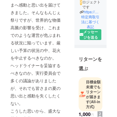
ロジェクト
まへ感動と思い出を届けて
です
https://mangez.jp/
きました。そんなもんじぇ
特定商取引
祭りですが、世界的な物価
法に基づく
表記
高騰の影響を受け、これま
メッセー
でのような運営が危ぶまれ
ジを送る
る状況に陥っています。厳
しい予算の状況の中、花火
を中止するべきなのか。
リターンを
ヘッドライナーを妥協する
選ぶ
べきなのか。実行委員会で
多くの議論がありました
目標金額
未達でも
が、それでも皆さまの夏の
リターン
思い出と感動を失くしたく
が届きま
す
(All-in
ない。
方式)
こうした思いから、盛大な
1,000
円