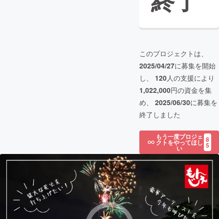
終了
このプロジェクトは、
2025/04/27
に募集を開始
し、
120
人の支援により
1,022,000
円の資金を集
め、
2025/06/30
に募集を
終了しました
もう一度プロジェ
8
クトをやってほし
5
い