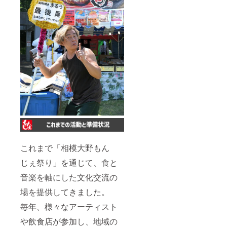
ます トートバッ
ります。
クサイズ表 横幅
33/縦幅33/マチ
12 ※商品生地の
特性によって１-
２㎝前後の誤差
が生じます オリ
ジナルステッ
カーサイズ 横幅
8.5㎝/縦幅9.5㎝
の台紙で作成し
ます。 ★オリジ
ナルハットはフ
リーサイズとな
ります。
これまで「相模大野もん
じぇ祭り」を通じて、食と
音楽を軸にした文化交流の
場を提供してきました。
毎年、様々なアーティスト
や飲食店が参加し、地域の