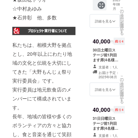
ト、オ
によっ
年08
リジナ
て１-２
☆中村あゆみ
こ
月
ルス
㎝前後
の
リ
テッ
の誤差
タ
★石井彰 他、多数
ー
カー付
が生じ
ン
詳細を見る
を
きセッ
ます
選
択
ト ※内
す
る
容：
シャツ1
40,000
円
残り4
私たちは、相模大野を拠点
枚、タ
オル1
30日土曜日ス
とし、20年以上にわたり地
枚、ペ
テージ前1列目
ンライ
ます席(4名様程
域の文化と伝統を大切にし
ト1本、
度) ※場所のご指
支援者：1人
オリジ
定はご遠慮いた
てきた「大野もんじぇ祭り
お届け予定：
ナルス
だいておりま
こ
2025年08月
テッ
の
す。 ※高さのあ
実行委員会」です。
リ
カー1枚
タ
る椅子の持ち込
ー
※画像は
実行委員は地元飲食店のメ
ン
み、テント不
詳細を見る
を
作成中
選
可。他、お席の
択
ンバーにて構成されていま
のため
す
ご利用にあたっ
る
変更と
ては実行委員会
す。
40,000
なる場
の指示に従って
円
残り4
合がご
いただきます。
長年、地域の皆様や多くの
31日日曜日ス
ざいま
※雨天開催時、中
テージ前1列目
す T
止時の返金、振
ボランティアの方々と協力
ます席(4名様程
シャツ
替の対応は行
度) ※場所のご指
サイズ
し、食と音楽を通じて笑顔
なっておりませ
支援者：1人