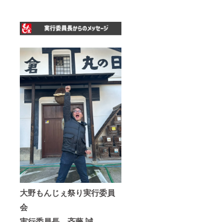
大野もんじぇ祭り実行委員
会
実行委員長 斉藤 誠