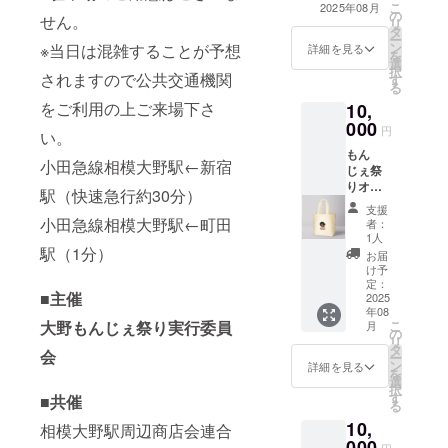
こ
2025年08月
の誤差
の
せん。
リ
が生じ
タ
ー
ます
ン
※当日は混雑することが予想
詳細を見る
を
選
択
されますので公共交通機関
す
る
をご利用の上ご来場下さ
10,
000
円
い。
もん
小田急線相模大野駅←新宿
じぇ祭
りオリ
駅（快速急行約30分）
ジナル
支援
トート
小田急線相模大野駅←町田
者：
バッグ
1人
本体/役
駅（1分）
お届
450×H3
け予
60×D13
定：
■主催
0(mm)
2025
年08
持ち手/
大野もんじぇ祭り実行委員
こ
月
約
の
リ
W35×5
タ
会
ー
60(mm)
ン
詳細を見る
を
選
択
す
■共催
る
10,
相模大野駅周辺商店会連合
000