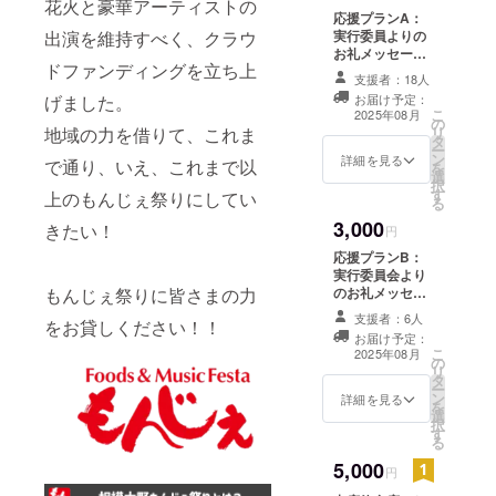
花火と豪華アーティストの
応援プランA：
出演を維持すべく、クラウ
実行委員よりの
お礼メッセージ
ドファンディングを立ち上
※このリターンは
支援者：18人
応援プランB、
げました。
お届け予定：
もっと応援プラ
こ
2025年08月
の
ンのリターンと
地域の力を借りて、これま
リ
タ
同じ内容になり
ー
ン
ます。
詳細を見る
で通り、いえ、これまで以
を
選
択
す
上のもんじぇ祭りにしてい
る
3,000
きたい！
円
応援プランB：
実行委員会より
もんじぇ祭りに皆さまの力
のお礼メッセー
ジ ※このリター
支援者：6人
をお貸しください！！
ンは応援プラン
お届け予定：
A、もっと応援
こ
2025年08月
の
プランのリター
リ
タ
ンと同じ内容に
ー
ン
なります。
詳細を見る
を
選
択
す
る
5,000
円