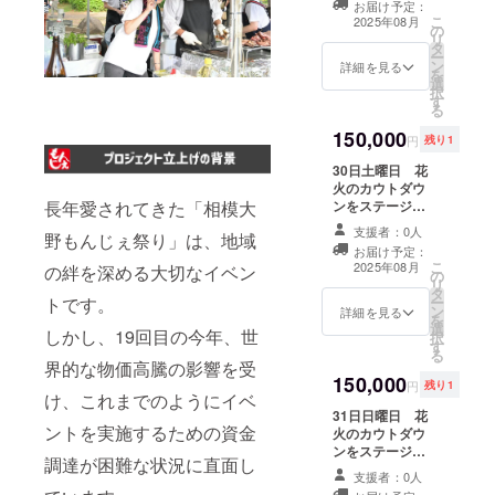
が生じ
お届け予定：
だいておりま
ます タ
こ
2025年08月
の
す。 ※高さのあ
オルサ
リ
タ
る椅子の持ち込
イズ表
ー
ン
み、テント不
詳細を見る
横幅84/
を
選
可。他、お席の
縦幅34
択
す
ご利用にあたっ
※商品生
る
ては実行委員会
地の特
150,000
の指示に従って
性に
円
残り1
いただきます。
よって
30日土曜日 花
※雨天開催時、中
１-２㎝
火のカウトダウ
止時の返金、振
前後の
ンをステージの
長年愛されてきた「相模大
替の対応は行
誤差が
上で出来る限定1
なっておりませ
生じま
支援者：0人
野もんじぇ祭り」は、地域
名(1組最大3名程
ん。
す オリ
お届け予定：
度) ※大トリの
ジナル
こ
2025年08月
の絆を深める大切なイベン
の
アーティストと
ステッ
リ
タ
一緒にカウント
カーサ
ー
トです。
ン
ダウンができま
詳細を見る
イズ 横
を
選
す。3名以上での
しかし、19回目の今年、世
幅8.5㎝/
択
す
ご利用について
縦幅9.5
る
は安全上、ご相
界的な物価高騰の影響を受
㎝の台
150,000
談の上での判断
円
残り1
紙で作
け、これまでのようにイベ
となります。 ※
成しま
31日日曜日 花
天候により中止
す。
ントを実施するための資金
火のカウトダウ
となる場合があ
ンをステージの
ります。その場
調達が困難な状況に直面し
上で出来る限定1
合はもんじぇ祭
支援者：0人
名(1組最大3名程
りオリジナル