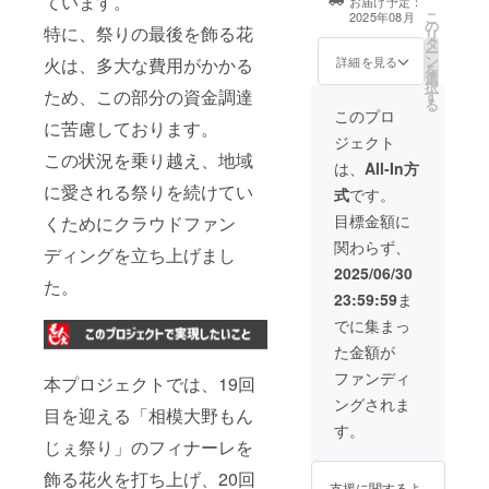
ています。
お届け予定：
度) ※大トリの
グッズ詰め合わ
こ
2025年08月
の
アーティストと
せにての対応と
特に、祭りの最後を飾る花
リ
タ
一緒にカウント
なります。 ※も
ー
ン
ダウンができま
詳細を見る
火は、多大な費用がかかる
んじぇグッズ内
を
選
す。3名以上での
容：アーティス
択
ため、この部分の資金調達
す
ご利用について
トサイン入りT
る
は安全上、ご相
このプロ
シャツ、アー
に苦慮しております。
談の上での判断
ティストサイン
ジェクト
となります。 ※
入りフェスタオ
この状況を乗り越え、地域
天候により中止
は、
All-In方
ル、オリジナル
となる場合があ
トートバッグ、
に愛される祭りを続けてい
式
です。
ります。その場
オリジナルハッ
合はもんじぇ祭
目標金額に
ト、ステッカー
くためにクラウドファン
りオリジナル
（内容数は減る
関わらず、
ディングを立ち上げまし
グッズ詰め合わ
ことはありませ
せにての対応と
2025/06/30
んが一部変更す
た。
なります。 ※も
る場合がござい
23:59:59
ま
んじぇグッズ内
ます。） ※Tシャ
容：アーティス
でに集まっ
ツのサイズに関
トサイン入りT
しましては中止
た金額が
シャツ、アー
のご連絡をおこ
ティストサイン
ファンディ
なった際にお伺
本プロジェクトでは、19回
入りフェスタオ
い致します。 T
ングされま
ル、オリジナル
目を迎える「相模大野もん
シャツサイズ表
トートバッグ、
す。
・Msize/身丈69/
じぇ祭り」のフィナーレを
オリジナルハッ
身幅52/肩幅46/
ト、ステッカー
袖丈20/丸胴仕様
飾る花火を打ち上げ、20回
（内容数は減る
・Lsize/身丈73/
支援に関するよ