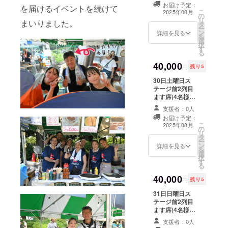
定はご遠慮いた
表 ・
ん。
お届け予定：
を届けるイベントを続けて
だいておりま
Msize/
こ
2025年08月
の
す。 ※高さのあ
身丈69/
リ
まいりました。
タ
る椅子の持ち込
身幅52/
ー
ン
み、テント不
肩幅46/
詳細を見る
を
選
可。他、お席の
袖丈20/
択
す
ご利用にあたっ
丸胴仕
る
ては実行委員会
様 ・
40,000
の指示に従って
Lsize/身
円
残り5
いただきます。
丈73/身
30日土曜日ス
※雨天開催時、中
幅55/肩
テージ前2列目
止時の返金、振
幅50/袖
ます席(4名様程
替の対応は行
丈22/丸
度) ※場所のご指
なっておりませ
胴仕様
支援者：0人
定はご遠慮いた
ん。
・
お届け予定：
だいておりま
XLsize/
こ
2025年08月
の
す。 ※高さのあ
身丈77/
リ
タ
る椅子の持ち込
身幅58/
ー
ン
み、テント不
詳細を見る
肩幅54/
を
選
可。他、お席の
袖丈24/
択
す
ご利用にあたっ
丸胴仕
る
ては実行委員会
様 ※商
40,000
の指示に従って
品生地
円
残り5
いただきます。
の特性
31日日曜日ス
※雨天開催時、中
によっ
テージ前2列目
止時の返金、振
て１-２
ます席(4名様程
替の対応は行
㎝前後
度) ※場所のご指
なっておりませ
の誤差
支援者：0人
定はご遠慮いた
ん。