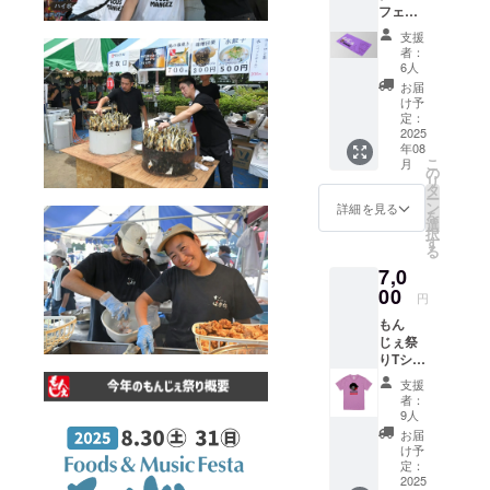
フェス
XLsize/
タオル
身丈77/
支援
紫 ミン
身幅58/
者：
トグ
肩幅54/
6人
リーン
袖丈24/
お届
（クラ
丸胴仕
け予
ウド
様 ※商
定：
ファン
2025
品生地
年08
ディン
の特性
こ
月
グ限定
によっ
の
リ
色） タ
て１-２
タ
ー
オルサ
㎝前後
ン
詳細を見る
を
イズ表
の誤差
選
択
横幅84/
が生じ
す
る
縦幅34
ます
7,0
※商品生
地の特
00
円
性に
もん
よって
じぇ祭
１-２㎝
りTシャ
前後の
ツクラ
誤差が
支援
ウド
生じま
者：
ファン
す
9人
ディン
お届
グオリ
け予
ジナル
定：
カラー
2025