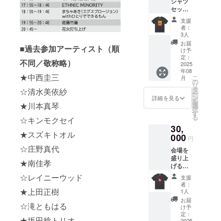
シャツ
セット
サイズ
支援
表 大人
者：
・
3人
Msize/
お届
■過去参加アーティスト（順
身丈69/
け予
身幅52/
定：
不同／敬称略）
肩幅46/
2025
年08
袖丈20/
★中西圭三
こ
月
丸胴仕
の
リ
様 ・
タ
☆清水美依紗
ー
Lsize/身
ン
詳細を見る
を
丈73/身
★川本真琴
選
択
幅55/肩
す
る
☆キンモクセイ
幅50/袖
30,
丈22/丸
★スズキトオル
胴仕様
000
円
・
☆庄野真代
会場を
XLsize/
盛り上
身丈77/
★南佳孝
げる︎！T
身幅58/
シャ
肩幅54/
☆レイニーウッド
支援
ツ、
袖丈24/
者：
フェス
丸胴仕
★上田正樹
1人
タオ
様 ※商
お届
☆滝ともはる
ル、ペ
品生地
け予
ンライ
の特性
定：
★坂田稔トリオ
2025