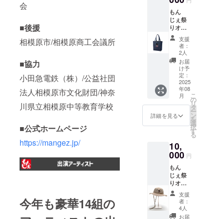
円
会
もん
じぇ祭
■後援
りオリ
ジナル
支援
相模原市/相模原商工会議所
トート
者：
バッグ
2人
(ジーン
お届
■協力
ズ) 本
け予
体/役
定：
小田急電鉄（株）/公益社団
450×H3
2025
年08
60×D13
法人相模原市文化財団/神奈
こ
月
0(mm)
の
リ
川県立相模原中等教育学校
持ち手/
タ
ー
約
ン
詳細を見る
を
W35×5
選
択
■公式ホームページ
60(mm)
す
る
https://mangez.jp/
10,
000
円
もん
じぇ祭
りオリ
ジナル
支援
ハッ
今年も豪華14組の
者：
ト ロ
4人
ゴ刺繍
お届