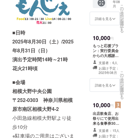
年08
サイズ
こ
月
表 ・
の
リ
Msize/
タ
ー
身丈69/
ン
詳細を見る
を
身幅52/
選
択
肩幅46/
す
る
■日時
袖丈20/
10,000
丸胴仕
円
2025年8月30日（土）/2025
様 ・
もっと応援プラ
Lsize/身
年8月31日（日）
ン：実行委員会
丈73/身
からの大感謝
幅55/肩
演出予定時間14時～21時
メッセージ ※こ
幅50/袖
支援者：6人
のリターンは応
丈22/丸
花火21時頃
お届け予定：
援プランA、応
胴仕様
こ
2025年08月
の
援プランBのリ
・
リ
タ
ターンと同じ内
■会場
XLsize/
ー
ン
容になります。
詳細を見る
身丈77/
を
選
相模大野中央公園
身幅58/
択
す
肩幅54/
る
〒252-0303 神奈川県相模
袖丈24/
10,000
円
丸胴仕
原市南区相模大野4-2
様 ※商
出店飲食店、お
品生地
小田急線相模大野駅より徒
祭りにて使用出
の特性
来る食事券3000
によっ
歩10分
円
支援者：15人
て１-２
※駐車場のご用意はございま
㎝前後
お届け予定：