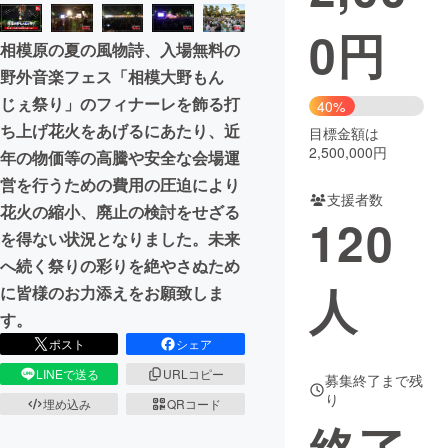
0
円
まちづくり・地域活性化
相模原の夏の風物詩、入場無料の
野外音楽フェス「相模大野もん
CAMPFIRE for Social Good
CAMPFIRE Creation
じぇ祭り」のフィナーレを飾る打
40%
CAMPFIREふるさと納税
machi-ya
コミュニティ
ち上げ花火をあげるにあたり、近
目標金額は
2,500,000円
年の物価等の高騰や安全な会場運
営を行うための費用の圧迫により
支援者数
花火の縮小、廃止の検討をせざる
120
を得ない状況となりました。未来
へ続く祭りの彩りを絶やさぬため
人
に皆様のお力添えをお願致しま
す。
ポスト
シェア
LINEで送る
URLコピー
募集終了まで残
り
埋め込み
QRコード