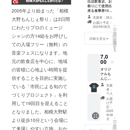
出店飲食店、お
祭りにて使用出
2005年より始まった「相模
来る食事券1000
円
支援者：26人
大野もんじぇ祭り」は2日間
お届け予定：
こ
にわたりプロのミュージ
2025年08月
の
リ
タ
シャンの方14組をお呼びし
ー
ン
詳細を見る
を
選
ての入場フリー（無料）の
択
す
る
音楽フェスになります。地
7,0
元の飲食店を中心に、地域
00
円
の皆様に心地よい時間を提
オリジ
ナルも
供することを目的に実施し
んじぇ
祭りT
支援
ている「市民による旬のて
シャツA
者：
タイプ
11人
づくりプロジェクト」を利
サイズ
お届
表 ・
用して19回目を迎えること
け予
Msize/
定：
となりました。相模大野駅
身丈69/
2025
年08
身幅52/
こ
月
より徒歩10分という会場に
肩幅46/
の
リ
袖丈20/
タ
て来場しやすい立地。おか
ー
丸胴仕