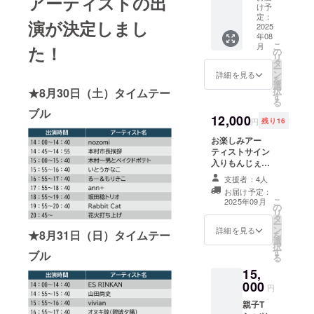
アーティストの出
フリー
け予
サイズ
定：
演が決定しまし
2025
年08
こ
月
た！
の
リ
タ
ー
ン
詳細を見る
を
選
択
★8月30日（土）タイムテー
す
る
ブル
12,000
円
残り16
お楽しみアー
ティストサイン
入りもんじぇ
グッズ ※トリ、
支援者：4人
大トリの方のサ
お届け予定：
イン入りもん
こ
2025年09月
の
じぇグッズ。
リ
タ
アーティスト、
ー
ン
グッズのご指定
詳細を見る
★8月31日（日）タイムテー
を
選
はご遠慮いただ
択
す
いております。
ブル
る
※サイン入りグッ
15,
ズはTシャツまた
000
はフェスタオル
円
を予定しており
親子T
ます。