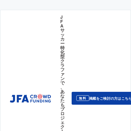
J
F
A
サ
ッ
カ
ー
特
化
型
ク
ラ
フ
ァ
ン
で
、
あ
な
掲載をご検討の方はこち
無料
た
も
プ
ロ
ジ
ェ
ク
ト