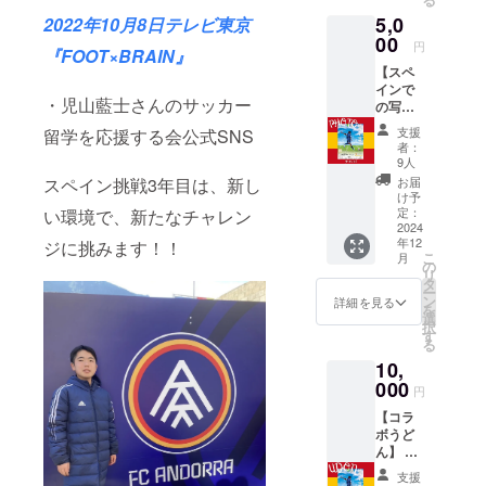
りま
5,0
2022年10月8日テレビ東京
す。
（『LIN
00
円
『FOOT×BRAIN』
E』
【スペ
or『メ
インで
ール』
・児山藍士さんのサッカー
の写
のどち
真】 ・
らをご
支援
留学を応援する会公式SNS
今年の
希望さ
者：
12月頃
れるか
9人
にメー
備考欄
スペイン挑戦3年目は、新し
お届
ルで送
にご記
け予
りま
入くだ
定：
い環境で、新たなチャレン
す。 ・
2024
さると
年12
ジに挑みます！！
応援す
幸いで
こ
月
る会公
す。）
の
リ
式LINE
※LINE
タ
ー
から送
アカウ
ン
詳細を見る
を
信でき
ントに
選
択
ますと
ついて
す
る
嬉しい
は、後
10,
です。
日個別
（メー
000
にメッ
円
ルだと
セージ
【コラ
未確認
にてお
ボうど
や行き
伺いさ
ん】 ・
違いが
せてい
僕の好
多いの
ただき
支援