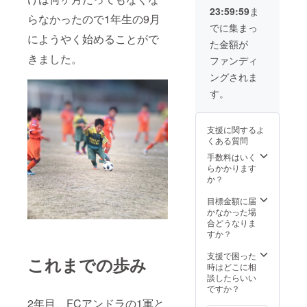
かと思
に
るかご
細かい
をご参
事項：
ので、
23:59:59
ま
いま
『LINE
記入い
掲載場
考にご
ご支援
らなかったので1年生の9月
希望す
す。
』
ただけ
所は指
自由に
でに集まっ
時、必
る時間
【注
or『メ
ますと
定でき
設定い
にようやく始めることがで
ず備考
に合わ
た金額が
意】サ
ール』
幸いで
ませ
ただけ
欄に掲
せられ
インは
きました。
のどち
す。
ん。申
ます。
ファンディ
載を希
ない可
スパイ
らを希
※LINE
し訳ご
・限定1
望され
能性が
ングされま
クの外
望され
アカウ
ざいま
枠で
るお名
ありま
側に記
るかご
ントに
せ
す。
す。
前をご
す。 ス
入して
記入い
ついて
ん。
記入く
ペイン
おりま
ただけ
は、後
ださ
の中学
す。 ・
ますと
日個別
い。
校が始
支援に関するよ
応援す
幸いで
にメッ
まる
くある質問
る会公
す。
セージ
・ご
と、下
式LINE
※LINE
にてお
購入者
手数料はいく
記のよ
から発
アカウ
伺いさ
様は、
らかかります
うな時
送等の
ントに
せてい
備考欄
か？
間帯に
やりと
ついて
ただき
に掲載
なる場
りがで
は、後
ます。
したい
目標金額に届
合があ
きます
日個別
・掲載
名前、
・
かなかった場
りま
と嬉し
にメッ
期間：
また
ご購入
合どうなりま
す。（9
いで
セージ
毎年冬
は、会
者様
すか？
月上旬
す。
にてお
頃（サ
社名を
は、備
から中
（メー
伺いさ
イズア
ご記載
考欄に
支援で困った
学校が
これまでの歩み
ルだと
せてい
ウトす
くださ
掲載し
時はどこに相
始まり
未確認
ただき
るま
い。 ・
たい名
談したらいい
ま
や行き
ます。
で） ・
ロゴ
前、ま
ですか？
す。）
違いが
・面会
掲載方
データ
たは、
2年目、FCアンドラの1軍と
朝早い