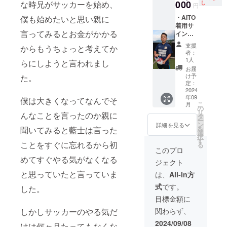
四国・
データ
Ｔシャ
ペイン
000
な時兄がサッカーを始め、
し
ントに
『LINE
円
兵庫
の送受
ツを着
で着用
ついて
』
・AITO
僕も始めたいと思い親に
県・大
信等を
用しま
するＴ
は、後
or『メ
着用サ
阪府限
応援す
す。 ・
シャツ
日個別
ール』
言ってみるとお金がかかる
イン入
定とさ
る会公
広告の
となり
にメッ
のどち
りスパ
せてい
式LINE
大きさ
ます。
セージ
らを希
支援
からもうちょっと考えてか
イクで
ただき
からや
は【広
・メ
にてお
者：
望され
す。 ・
ます。
りとり
告枠
ディア
1人
伺いさ
らにしようと言われまし
るかご
サイズ
・日程
できま
（移動
対応の
せてい
お届
記入い
アウト
調整等
すと嬉
着：背
際はこ
け予
た。
ただき
ただけ
したた
を応援
しいで
中）】
のＴ
定：
ます。
ますと
め、出
2024
する会
す。
の2〜4
シャツ
・掲載
幸いで
年09
品いた
僕は大きくなってなんでそ
公式
（メー
倍の大
を着用
期間：
す。
こ
月
しま
LINEか
ルだと
きさを
しま
の
毎年冬
※LINE
リ
んなことを言ったのか親に
す。 ・
らやり
未確認
想定し
す。 ・
タ
頃（サ
アカウ
ー
着用期
とりで
や行き
ており
トレー
ン
詳細を見る
イズア
ントに
を
聞いてみると藍士は言った
間：
きます
違いが
ます。
ニング
選
ウトす
ついて
択
2023-
と嬉し
多いの
・限定3
時、ご
す
るま
は、後
ことをすぐに忘れるから初
る
2024
いで
で。）
枠で
挨拶回
このプロ
で） ・
日個別
シーズ
す。
備考欄
す。
り等で
めてすぐやる気がなくなる
掲載方
にメッ
ジェクト
ン ・サ
（メー
に
もこの
法：ロ
セージ
イズ：
ルだと
『LINE
Ｔシャ
と思っていたと言っていま
は、
All-In方
ゴ掲載
にてお
25.5 ・
未確認
』
ツを着
（ai
伺いさ
式
です。
した。
サイズ
や行き
or『メ
用しま
データ
せてい
が合う
違いが
ール』
す。 ・
目標金額に
をいた
ただき
方はま
多いの
のどち
広告の
だきま
ます。
しかしサッカーのやる気だ
関わらず、
だ使用
で。）
らを希
大きさ
す。）
③時差
できる
備考欄
望され
・
は画像
2024/09/08
・注意
がある
けは何ヶ月たってもなくな