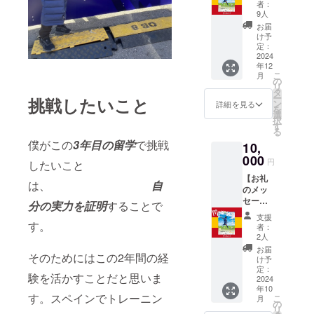
きな地
で。）
ます。
者：
元のう
備考欄
9人
どんに
に
お届
『応援
『LINE
け予
する
』
定：
会』の
2024
or『メ
年12
ロゴ入
ール』
こ
月
りシー
のどち
の
リ
ルを付
らを希
タ
ー
挑戦したいこと
属して
望され
ン
詳細を見る
を
送りま
るかご
選
択
す。 ・
記入い
す
る
うどん
ただけ
僕がこの
3年目の留学
で挑戦
10,
販売の
ますと
主体
000
幸いで
円
したいこと
は、㈱
す。
【お礼
藤井製
※LINE
は、
自
のメッ
麺様と
アカウ
セー
なりま
ントに
分の実力を証明
することで
ジ】今
すの
ついて
支援
年の10
す。
で、㈱
は、後
者：
月頃ま
藤井製
日個別
2人
でにお
麺様か
にメッ
お届
そのためにはこの2年間の経
礼の
ら商品
セージ
け予
メッ
が届き
定：
にてお
験を活かすことだと思いま
セージ
2024
ます。
伺いさ
年10
を応援
・うど
せてい
す。スペインでトレーニン
こ
月
する会
んは6人
の
ただき
リ
の公式