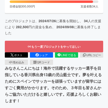
目標金額
300,000
円
支援者数
34
人
このプロジェクトは、
2024/07/26
に募集を開始し、
34
人の支援
により
282,500
円の資金を集め、
2024/09/08
に募集を終了しま
した
もう一度プロジェクトをやってほしい
ポスト
シェア
LINEで送る
URLコピー
埋め込み
QRコード
みなさんこんにちは！海外で活躍するサッカー選手を目
指している香川県出身13歳の児山藍士です。夢を叶える
ためにスペインでサッカーを頑張っていますが留学には
すごく費用がかかります。そのため、３年目も皆さんか
らご協力いただけると嬉しいです。応援よろしくお願い
します！