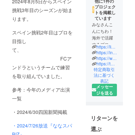
2024年8月5日からスペイン
他に1件の
プロジェク
挑戦3年目のシーズンが始ま
トを掲載し
ています
ります。
みなさんこ
んにちわ！
スペイン挑戦2年目はプロを
海外で活躍
目指し
するプロ
https://lin.ee/3Xagss3
て、
サッカー選
https://instagram.com/koyama_aito?igshid=YmMyMTA2M2Y=
手を目指
https://www.facebook.com/profile.php?id=100068344170128
FCア
https://twitter.com/aiueo43824749/
し、12歳で
ンドラというチームで練習
特定商取引
単身スペイ
法に基づく
を取り組んでいました。
ンにサッ
表記
カー留学を
メッセー
参考：今年のメディア出演
している香
ジを送る
川県出身の
一覧
児山藍士で
す！
・2024/6/30四国新聞掲載
夢を叶える
リターンを
ためにスペ
・2024/7/26放送『ななスパ
選ぶ
インでサッ
BIZ』