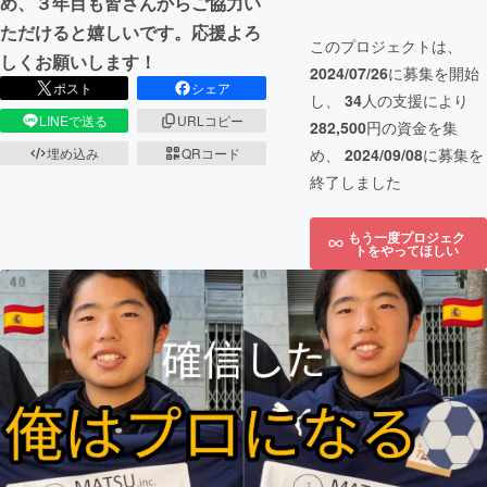
め、３年目も皆さんからご協力い
ただけると嬉しいです。応援よろ
このプロジェクトは、
しくお願いします！
2024/07/26
に募集を開始
ポスト
シェア
し、
34
人の支援により
LINEで送る
URLコピー
282,500
円の資金を集
埋め込み
QRコード
め、
2024/09/08
に募集を
終了しました
もう一度プロジェク
トをやってほしい