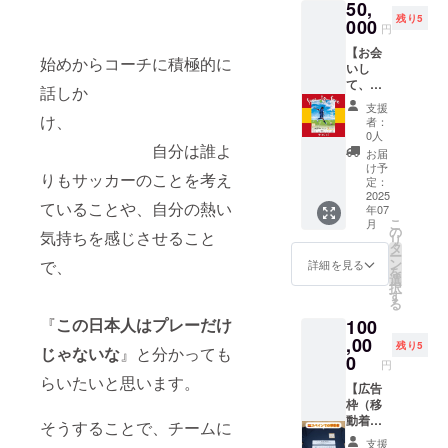
50,
す。
なるこ
※注
にメッ
残り5
（『LIN
000
とがあ
意して
セージ
円
E』
ります
ほしい
にてお
【お会
or『メ
ので、
こ
伺いさ
始めからコーチに積極的に
いし
ール』
その際
と
せてい
て、お
のどち
は予め
話しか
ただき
話しま
らをご
ご了承
ます。
支援
せん
希望さ
け、
いただ
者：
か？よ
れるか
けます
0人
自分は誰よ
ろしけ
備考欄
と幸い
①
お届
れば記
にご記
で
け予
電波状
りもサッカーのことを考え
念撮影
入くだ
定：
す。
況に
もさせ
2025
さると
よって
ていることや、自分の熱い
年07
てくだ
幸いで
は、音
こ
月
さい】
す。）
の
声通話
気持ちを感じさせること
リ
・限定5
※LINE
タ
のみに
ー
枠で
をご選
ン
で、
詳細を見る
なるか
を
す。
択され
選
もしれ
択
た場
す
ませ
る
合、
ん。ス
『
この日本人はプレーだけ
100
LINEア
・
ペイン
,00
カウン
細かい
から電
残り5
じゃないな
』と分かっても
トにつ
0
掲載場
話する
円
いて、
所は指
場合、
らいたいと思います。
【広告
後日個
定でき
ビデオ
枠（移
別に
ませ
通話が
動着：
メッ
ん。申
そうすることで、チームに
短時間
前
セージ
し訳ご
しかで
支援