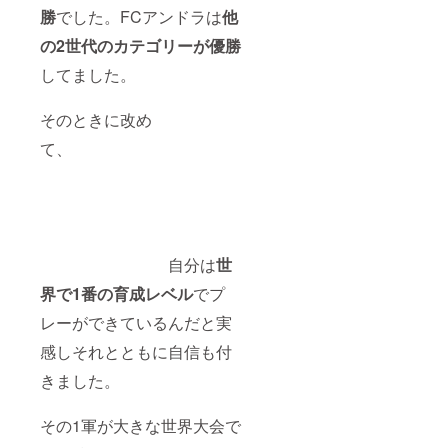
法：ロ
12月
勝
でした。FCアンドラは
他
ゴ掲載
頃〜
（ai
2025年
の2世代のカテゴリーが優勝
データ
11月頃
をいた
（予
してました。
だきま
定） ・
す） ・
掲載方
注意事
法：ロ
そのときに改め
項：ご
ゴ掲載
て、
支援
（ai
時、必
データ
ず備考
をいた
欄に掲
だきま
載を希
す） ・
望され
注意事
るお名
項：ご
前をご
支援
自分は
世
記入く
時、必
界で1番の育成レベル
でプ
ださ
ず備考
い。
欄に掲
レーができているんだと実
載を希
望され
感しそれとともに自信も付
るお名
前をご
きました。
記入く
ださ
い。
その1軍が大きな世界大会で