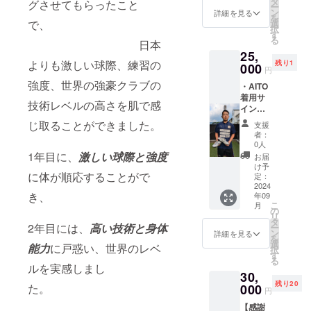
前で
タ
ます。
グさせてもらったこと
ー
LINE又
す。 ・
ン
詳細を見る
を
はメー
発送の
で、
選
択
ルで送
ご連絡
す
る
日本
りま
等を応
25,
す。
援する
よりも激しい球際、練習の
残り1
（『LIN
000
会公式
円
E』
LINEか
強度、世界の強豪クラブの
・AITO
or『メ
ら送信
着用サ
ール』
できま
技術レベルの高さを肌で感
イン入
のどち
すと嬉
りスパ
らをご
しいで
じ取ることができました。
支援
イクで
希望さ
す。
者：
す。 ・
れるか
（メー
0人
サイズ
備考欄
1年目に、
激しい球際と強度
ルだと
お届
アウト
にご記
未確認
け予
に体が順応することがで
したた
入くだ
定：
や行き
め、出
2024
さると
違いが
き、
年09
品いた
幸いで
多いの
こ
月
しま
す。）
の
で。）
リ
す。 ・
※LINE
タ
備考欄
2年目には、
高い技術と身体
ー
着用期
をご選
ン
に
詳細を見る
を
間：
択され
選
『LINE
能力
に戸惑い、世界のレベ
択
2023-
た場
す
』
る
2024
合、
ルを実感しまし
or『メ
30,
シーズ
LINEア
ール』
残り20
ン ・サ
た。
000
カウン
のどち
円
イズ：
トにつ
らを希
【感謝
26.0 ・
いて、