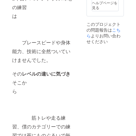
多いの
時には
法：ロ
の送受
会社名
ヘルプページを
時間（5
で。）
同伴者
ゴ掲載
信等を
などを
の練習
見る
時〜6時
備考欄
付きで
（ai
応援す
ご記載
頃） 日
に
は
お会い
データ
る会公
くださ
中（14
『LINE
させて
をいた
式LINE
い。 ・
時〜15
このプロジェクト
』
いただ
だきま
からや
ロゴ
時頃）
の問題報告は
こち
or『メ
きま
す） ・
りとり
データ
夜（21
ール』
ら
よりお問い合わ
す。 ・
注意事
できま
の送受
時〜22
のどち
公共の
項：ご
すと嬉
信等を
せください
プレースピードや身体
時頃）
らを希
場所で
支援
しいで
応援す
※2024/8
望され
お会い
時、必
す。
る会公
能力、技術に全然ついてい
/4まで
るかご
させて
ず備考
（メー
式LINE
は日本
記入い
けませんでした。
いただ
欄に掲
ルだと
からや
にいま
ただけ
きま
載を希
未確認
りとり
す。
ますと
す。
望され
や行き
できま
その
レベルの違いに気づき
幸いで
るお名
違いが
すと嬉
す。
前をご
多いの
しいで
そこか
※LINE
記入く
で。）
す。
アカウ
ださ
備考欄
（メー
ら
ントに
い。
に
ルだと
ついて
『LINE
未確認
は、後
』
や行き
日個別
or『メ
違いが
にメッ
ール』
多いの
筋トレや走る練
セージ
のどち
で。）
にてお
らを希
備考欄
習、僕のカテゴリーでの練
伺いさ
望され
に
せてい
るかご
『LINE
習では死にものぐるいで毎