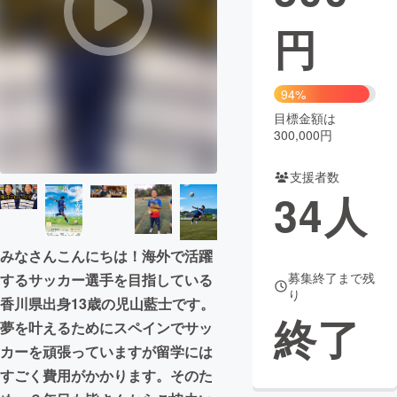
円
まちづくり・地域活性化
CAMPFIRE for Social Good
CAMPFIRE Creation
94%
CAMPFIREふるさと納税
machi-ya
コミュニティ
目標金額は
300,000円
支援者数
34
人
みなさんこんにちは！海外で活躍
募集終了まで残
するサッカー選手を目指している
り
香川県出身13歳の児山藍士です。
終了
夢を叶えるためにスペインでサッ
カーを頑張っていますが留学には
すごく費用がかかります。そのた