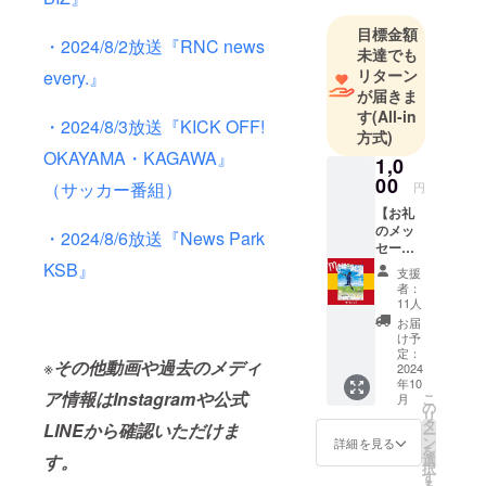
カーの練習
を頑張って
目標金額
・2024/8/2放送『RNC news
未達でも
いますが、
リターン
every.』
留学にはた
が届きま
くさんの費
す
(All-in
・2024/8/3放送『KICK OFF!
用がかかり
方式)
ます。1日で
OKAYAMA・KAGAWA』
1,0
も長くスペ
00
（サッカー番組）
円
インでサッ
【お礼
カーをした
のメッ
・2024/8/6放送『News Park
いです。
セー
ジ】今
KSB』
どうか応援
支援
年の10
者：
して下さ
月頃ま
11人
い！
でにお
お届
礼の
け予
メッ
定：
※
その他
動画や過去のメディ
セージ
2024
年10
を応援
ア情報はInstagramや公式
こ
月
する会
の
リ
の公式
タ
LINEから確認いただけま
ー
LINE又
ン
詳細を見る
を
はメー
す。
選
択
ルで送
す
る