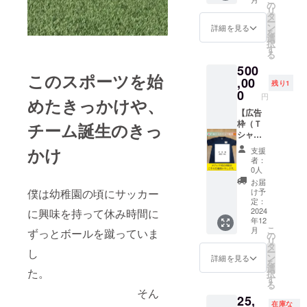
までの
・
を入れ
の
できま
話がで
リ
間で日
細かい
させて
タ
すと嬉
きるか
ー
程調整
掲載場
いただ
ン
しいで
詳細を見る
分かり
を
させて
所は指
きま
選
す。
かねる
択
いただ
定でき
す。日
す
（メー
状況で
る
ければ
ませ
本滞在
ルだと
す。
500
と思い
ん。申
時とス
未確認
そのた
このスポーツを始
ます。
し訳ご
ペイン
,00
や行き
め、日
残り1
・場所
ざいま
で着用
0
違いが
程調整
円
めたきっかけや、
は香川
せ
するＴ
多いの
等を応
県まで
ん。
シャツ
【広告
で。）
援する
お越し
となり
枠（Ｔ
チーム誕生のきっ
備考欄
会公式
くださ
ます。
シャ
に
LINEか
ると嬉
・メ
ツ：前
『LINE
かけ
らやり
支援
しいで
・ご
ディア
面）】
』
とりで
者：
す。
購入者
対応の
・藍士
or『メ
0人
きます
様は、
際はこ
のお気
ール』
と嬉し
お届
備考欄
のＴ
に入り
僕は幼稚園の頃にサッカー
のどち
け予
いで
に掲載
シャツ
のＴ
定：
らを希
す。
したい
を着用
シャツ
2024
に興味を持って休み時間に
望され
（メー
年12
名前、
しま
に広告
るかご
ルだと
こ
月
ずっとボールを蹴っていま
また
す。 ・
を入れ
の
記入い
未確認
リ
は、会
トレー
させて
タ
ただけ
や行き
し
ー
・出
社名を
ニング
いただ
ン
ますと
詳細を見る
違いが
を
張させ
ご記載
時、ご
きま
選
幸いで
多いの
た。
択
ていた
くださ
挨拶回
す。日
す
す。
で。）
る
だく場
い。 ・
り等で
本滞在
※LINE
そん
備考欄
25,
合、中
ロゴ
もこの
時とス
アカウ
に
在庫な