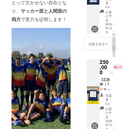
・実
面）】
とって欠かせない存在とな
にてお
ざいま
きない
者：
際にお
・藍士
伺いさ
せ
0人
ことが
り、
サッカー面と人間面の
会いさ
のお気
せてい
ん。
多いた
お届
せてい
に入り
ただき
け予
め、音
両方
で実力を証明します！
ただ
の移動
ます。
定：
声通話
き、一
着（長
2024
の可能
年12
緒に
袖）に
・ご
性が高
こ
月
ボール
広告を
の
購入者
いで
リ
を蹴っ
入れさ
タ
様は、
す。
ー
たり、
せてい
ン
備考欄
詳細を見る
を
色々な
ただき
選
に掲載
択
話をし
ます。
す
したい
る
たり、
スペイ
名前、
②今年
250
記念撮
ンで着
また
の8月末
影もさ
用する
,00
は、会
からス
残り3
せてい
移動着
0
社名を
ペイン
円
ただけ
となり
ご記載
でセレ
ればと
ます。
【広告
くださ
クショ
思いま
・限定5
枠（Ｔ
い。 ・
ンを受
す。 ・
枠で
シャ
ロゴ
ける予
R6.7〜
す。
ツ：背
データ
定で
支援
R6.8.3
中）】
の送受
す。先
者：
の期間
・藍士
信等を
0人
行き不
及び
のお気
応援す
透明で
お届
R7.6月
に入り
る会公
け予
すの
頃〜う
のＴ
定：
式LINE
で、何
R7年7
シャツ
2024
からや
月頃ビ
年12
月末頃
に広告
りとり
デオ通
こ
月