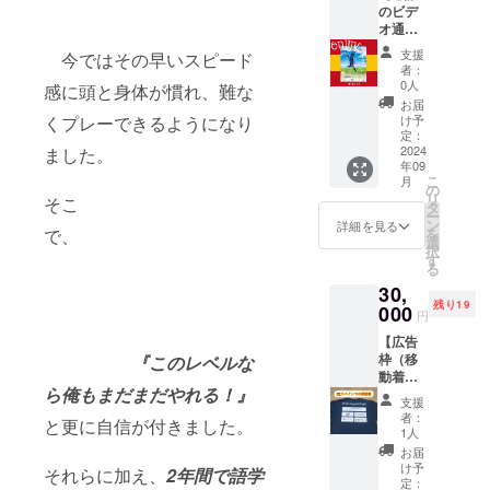
望され
のビデ
サイズ
後日個
るかご
オ通話
が合う
別に
記入い
（目
方はま
メッ
ただけ
支援
今ではその早いスピード
安：10
だ使用
セージ
ますと
者：
分以
できる
にてお
0人
幸いで
感に頭と身体が慣れ、難な
内）】
かと思
伺いさ
す。
お届
・限定
いま
くプレーできるようになり
せてい
け予
※LINE
20名で
す。
定：
ただき
アカウ
す。 ・
2024
ました。
【注
ます。
ントに
年09
Zoomを
意】サ
閉じる
ついて
こ
月
使いま
インは
の
は、後
リ
そこ
す。 ・
スパイ
タ
日個別
ー
僕から
クの内
ン
詳細を見る
にメッ
で、
を
感謝の
側に記
選
セージ
択
ビデオ
入して
す
にてお
る
通話を
おりま
伺いさ
30,
させて
す。 ・
せてい
残り19
いただ
000
応援す
ただき
円
きま
る会公
ます。
【広告
す。 ご
式LINE
枠（移
『
このレベルな
希望に
から発
動着：
応じ
送等の
ら俺もまだまだやれる！
』
背
て、ス
やりと
支援
中）】
ペイン
りがで
者：
と更に自信が付きました。
・藍士
で培っ
きます
1人
のお気
た経験
と嬉し
お届
に入り
やスペ
いで
け予
それらに加え、
2年間で語学
の移動
イン
定：
す。