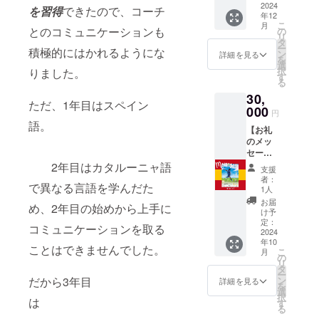
着に広
2024
語・カ
（メー
を習得
できたので、コーチ
年12
告を入
タルー
ルだと
こ
月
れさせ
とのコミュニケーションも
ニャ語
の
未確認
リ
ていた
での会
タ
や行き
ー
積極的にはかれるようにな
だきま
話、今
ン
違いが
詳細を見る
を
す。ス
後の夢
選
多いの
択
りました。
ペイン
などに
す
で。）
る
で着用
ついて
備考欄
30,
する移
もお話
に
ただ、1年目はスペイン
動着と
000
させて
『LINE
円
なりま
いただ
』
語。
【お礼
す。 ・
ければ
or『メ
のメッ
限定20
と思い
ール』
セー
枠で
ます。
のどち
ジ】今
2年目はカタルーニャ語
す。
10分間
らを希
支援
年の10
・注文
程度
望され
者：
で異なる言語を学んだた
月頃ま
数が多
色々な
1人
るかご
でにお
けれ
会話が
記入い
お届
め、2年目の始めから上手に
礼の
ば、画
できた
け予
ただけ
メッ
像の出
定：
らいい
ますと
コミュニケーションを取る
セージ
2024
来上が
なと思
幸いで
年10
を応援
りイ
いま
ことはできませんでした。
す。
こ
月
する会
メージ
の
す。
※LINE
リ
の公式
よりも
タ
アカウ
ー
LINE又
広告の
だから3年目
ン
詳細を見る
ントに
を
はメー
掲載サ
選
ついて
択
は
ルで送
イズが
す
は、後
る
りま
小さく
日個別