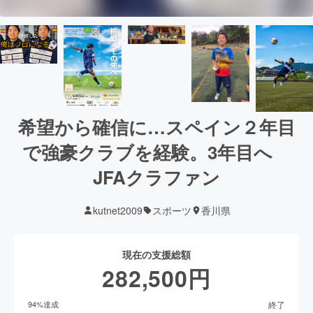
希望から確信に…スペイン２年目
で強豪クラブを経験。3年目へ
JFAクラファン
kutnet2009
スポーツ
香川県
現在の支援総額
282,500
円
終了
94
%達成