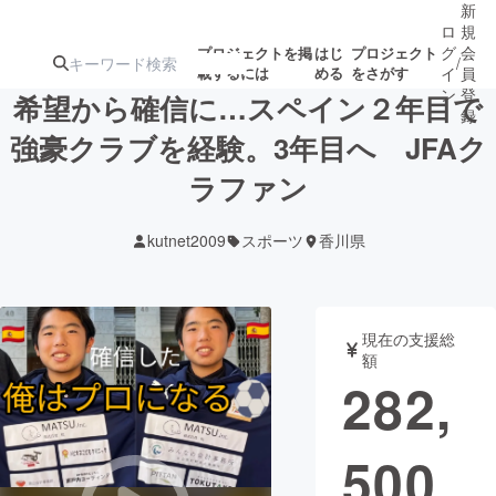
新
ロ
規
グ
会
プロジェクトを掲
はじ
プロジェクト
/
載するには
める
をさがす
イ
員
ン
登
希望から確信に…スペイン２年目で
録
強豪クラブを経験。3年目へ JFAク
ラファン
人気のプロ
注目のリ
注目の新着プロ
募集終了が近いプ
もうすぐ公開
ジェクト
ターン
ジェクト
ロジェクト
されます
kutnet2009
スポーツ
香川県
アート・写真
音楽
現在の支援総
テクノロジー・ガジェット
ゲーム・サ
額
282,
映像・映画
書籍・雑誌
500
ビジネス・起業
チャレンジ