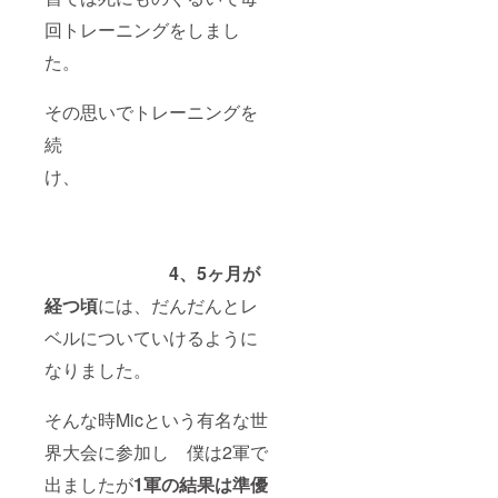
ただき
記入い
』
ます。
ただけ
or『メ
回トレーニングをしまし
ますと
ール』
幸いで
のどち
た。
す。
らを希
※LINE
望され
その思いでトレーニングを
アカウ
るかご
ントに
記入い
続
ついて
ただけ
は、後
ますと
け、
日個別
幸いで
にメッ
す。
セージ
※LINE
にてお
アカウ
伺いさ
ントに
4、5ヶ月が
せてい
ついて
ただき
は、後
経つ頃
には、だんだんとレ
ます。
日個別
・掲載
にメッ
ベルについていけるように
期間：
セージ
2024年
にてお
なりました。
12月
伺いさ
頃〜
せてい
2025年
ただき
そんな時Micという有名な世
11月頃
ます。
（予
・掲載
界大会に参加し 僕は2軍で
定） ・
期間：
出ましたが
1軍
の結果は準優
掲載方
2024年