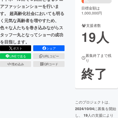
8%
アファッションショーを行いま
目標金額は
まちづくり・地域活性化
1,000,000円
す。 超高齢化社会においても明る
く元気な高齢者を増やすため、
支援者数
CAMPFIRE for Social Good
CAMPFIRE Creation
色々な人たちを巻き込みながらス
19
人
CAMPFIREふるさと納税
machi-ya
コミュニティ
タッフ一丸となってショーの成功
を目指します。
ポスト
シェア
募集終了まで残
LINEで送る
URLコピー
り
埋め込み
QRコード
終了
このプロジェクトは、
2024/10/04
に募集を開始
し、
19
人の支援により