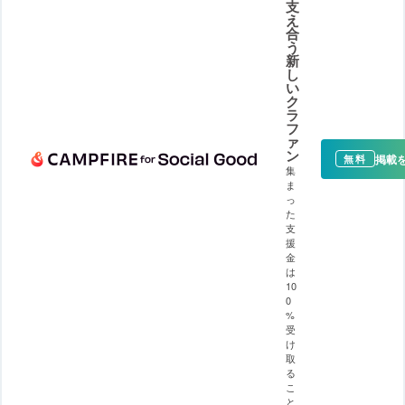
支
え
合
う
新
し
い
ク
ラ
フ
ァ
ン
掲載
無料
集
ま
っ
た
支
援
金
は
10
0
%
受
け
取
る
こ
と