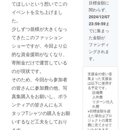
伝い不
に、支
目標金額に
てほしいという想いでこの
可） ・
援者様
関わらず、
事前打
のお名
イベントを立ち上げまし
ち合わ
前
2024/12/07
せをさ
た。
（ニッ
23:59:59
ま
せてい
クネー
少しずつ規模が大きくなっ
ただき
ム）を
でに集まっ
ます。
掲載し
てきたこのファッション
た金額が
【お名
ます。
前掲載
・掲載
ファンディ
ショーですが、今回より公
１】
方法：
ングされま
ショー
ロゴ／
的な資金援助がなくなり、
当日の
バナー
す。
舞台映
の掲載
寄附金だけで運営している
像に、
可（事
のが現状です。
支援者
前提出
支援金の使い道
様のお
をお願
集まった支援金
そのため、今回から参加者
名前
いしま
は以下に使用す
（ニッ
す）
の皆さんに参加費の他、写
る予定です。
クネー
【グッ
設備費
ム）を
ズ（衣
真集購入をお願いし、ボラ
人件費
掲載し
類）】
リターン仕入
ます。
うきう
ンティアの皆さんにもス
れ費
・掲載
き
※目標金額を超
方法：
タッフTシャツの購入をお願
ファッ
えた場合はプロ
ロゴ／
ション
ジェクトの運営
いするなど工夫をしており
バナー
ショー
費に充てさせて
の掲載
キャラ
ます。
いただきます。