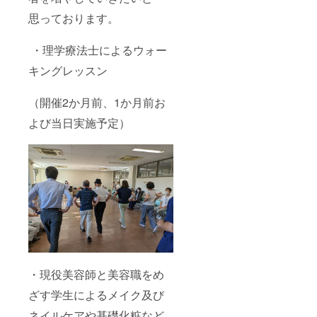
展開：
M、L、
思っております。
XL
・理学療法士によるウォー
キングレッスン
（開催2か月前、1か月前お
よび当日実施予定）
・現役美容師と美容職をめ
ざす学生によるメイク及び
ネイルケアや基礎化粧など