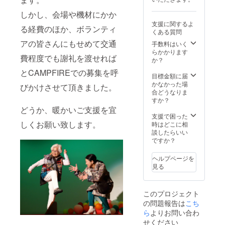
可（事
クター
前提出
のTシャ
しかし、会場や機材にかか
をお願
ツを提
支援に関するよ
いしま
供しま
る経費のほか、ボランティ
くある質問
す） ・
す。 ・
支援
アの皆さんにもせめて交通
サイズ
手数料はいく
時、必
展開：
らかかります
費程度でも謝礼を渡せれば
ず備考
M、L、
か？
欄に希
XL
とCAMPFIREでの募集を呼
望され
目標金額に届
るお名
かなかった場
びかけさせて頂きました。
前と連
合どうなりま
絡先を
すか？
ご記入
どうか、暖かいご支援を宜
くださ
支援で困った
い。
しくお願い致します。
時はどこに相
【お名
談したらいい
前掲
ですか？
載】 作
成する
ヘルプページを
フォト
見る
ブック
に、支
援者様
このプロジェクト
のお名
の問題報告は
前
こち
（ニッ
ら
よりお問い合わ
クネー
せください