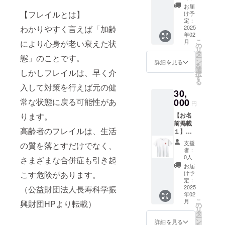
ション
欄に希
お届
ショー
望され
【フレイルとは】
け予
キャラ
るお名
定：
わかりやすく言えば「加齢
クター
2025
前をご
年02
のTシャ
記入く
こ
月
により心身が老い衰えた状
ツを提
ださ
の
リ
供しま
い。
タ
態」のことです。
ー
す。 ・
【グッ
ン
詳細を見る
を
サイズ
ズ】 う
選
しかしフレイルは、早く介
択
展開：
きうき
す
る
M、L、
ファッ
入して対策を行えば元の健
30,
XL 【お
ション
名前掲
常な状態に戻る可能性があ
000
ショー
円
載】 作
キャラ
ります。
【お名
成する
クター
前掲載
フォト
のス
高齢者のフレイルは、生活
１】
ブック
テッ
ショー
に、支
カーを
支援
の質を落とすだけでなく、
当日の
援者様
提供し
者：
舞台映
のお名
ます。
0人
さまざまな合併症も引き起
像に、
前
（商品
お届
支援者
（ニッ
こす危険があります。
の説
け予
様のお
クネー
定：
明） ・
名前
2025
（公益財団法人長寿科学振
ム）を
数量：1
年02
（ニッ
掲載し
点
こ
月
興財団HPより転載）
クネー
ます。
の
リ
ム）を
・掲載
タ
ー
掲載し
方法：
ン
詳細を見る