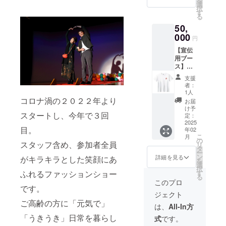
を
ます。
文字の
選
択
・掲載
み、ロ
す
る
方法：
ゴ／バ
50,
ロゴ／
ナーの
バナー
000
掲載は
円
の掲載
不可 ・
【宣伝
可（事
支援
用ブー
前提出
時、必
ス】
をお願
ず備考
ショー
いしま
欄に希
支援
当日の
す） ・
望され
者：
待合場
支援
るお名
1人
所に、
時、必
コロナ渦の２０２２年より
前をご
お届
お名前
ず備考
記入く
け予
スタートし、今年で３回
掲載、
欄に希
定：
ださ
ポス
2025
望され
い。
目。
年02
ターな
るお名
こ
月
どの広
前と連
の
スタッフ含め、参加者全員
リ
告の貼
絡先を
タ
ー
付、観
ご記入
ン
詳細を見る
がキラキラとした笑顔にあ
を
客の皆
くださ
選
択
様対象
い。
す
ふれるファッションショー
る
の宣伝
【お名
このプロ
用ブー
です。
前掲
ジェクト
スの提
載】 作
ご高齢の方に「元気で」
供（ス
成する
は、
All-In方
タッフ
フォト
「うきうき」日常を暮らし
式
です。
のお手
ブック