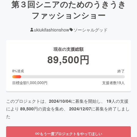
第３回シニアのためのうきうき
ファッションショー
ukiukifashionshow
ソーシャルグッド
現在の支援総額
89,500
円
終了
8
%達成
目標金額
1,000,000
円
支援者数
19
人
このプロジェクトは、
2024/10/04
に募集を開始し、
19
人の支援
により
89,500
円の資金を集め、
2024/12/07
に募集を終了しまし
た
もう一度プロジェクトをやってほしい