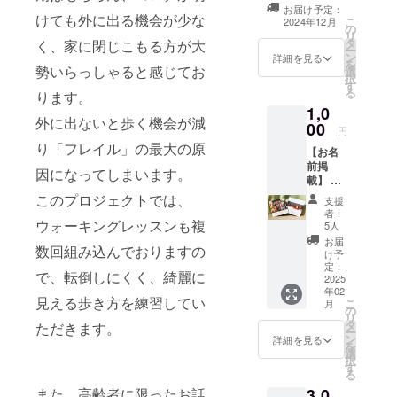
セージをお送り
お届け予定：
します。
けても外に出る機会が少な
こ
2024年12月
の
リ
タ
く、家に閉じこもる方が大
ー
ン
詳細を見る
を
勢いらっしゃると感じてお
選
択
す
る
ります。
1,0
外に出ないと歩く機会が減
00
円
り「フレイル」の最大の原
【お名
前掲
因になってしまいます。
載】 作
成する
このプロジェクトでは、
支援
フォト
者：
ブック
ウォーキングレッスンも複
5人
に、支
お届
数回組み込んでおりますの
援者様
け予
のお名
定：
で、転倒しにくく、綺麗に
前
2025
年02
（ニッ
見える歩き方を練習してい
こ
月
クネー
の
リ
ム）を
タ
ただきます。
ー
掲載し
ン
詳細を見る
を
ます。
選
択
・掲載
す
る
方法：
また、高齢者に限ったお話
3,0
文字の