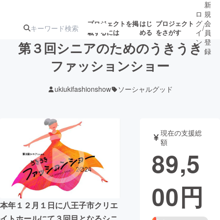
新
ロ
規
グ
会
プロジェクトを掲
はじ
プロジェクト
/
載するには
める
をさがす
イ
員
ン
登
第３回シニアのためのうきうき
録
ファッションショー
人気のプロ
注目のリ
注目の新着プロ
募集終了が近いプ
もうすぐ公開
ukiukifashionshow
ソーシャルグッド
ジェクト
ターン
ジェクト
ロジェクト
されます
アート・写真
音楽
現在の支援総
額
89,5
テクノロジー・ガジェット
ゲーム・サ
00
円
映像・映画
書籍・雑誌
本年１２月１日に八王子市クリエ
ビジネス・起業
チャレンジ
イトホールにて３回目となるシニ