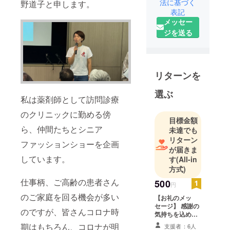
法に基づく
野道子と申します。
表記
メッセー
ジを送る
リターンを
選ぶ
私は薬剤師として訪問診療
のクリニックに勤める傍
目標金額
ら、仲間たちとシニア
未達でも
リターン
ファッションショーを企画
が届きま
しています。
す
(All-in
方式)
仕事柄、ご高齢の患者さん
500
円
のご家庭を回る機会が多い
【お礼のメッ
セージ】 感謝の
のですが、皆さんコロナ時
気持ちを込め
て、お礼のメッ
期はもちろん、コロナが明
支援者：6人