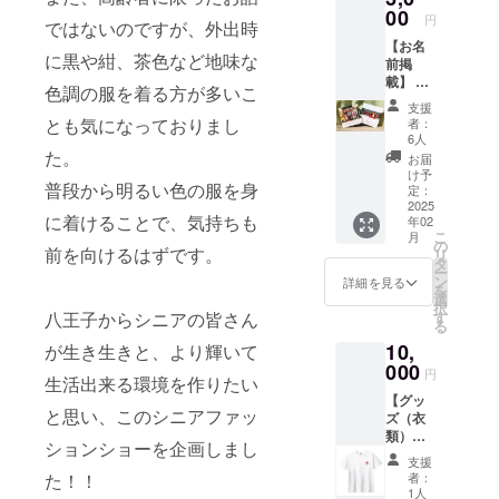
み、ロ
00
円
ではないのですが、外出時
ゴ／バ
【お名
ナーの
に黒や紺、茶色など地味な
前掲
掲載は
載】 作
不可 ・
色調の服を着る方が多いこ
成する
支援
支援
フォト
時、必
とも気になっておりまし
者：
ブック
ず備考
6人
に、支
た。
欄に希
お届
援者様
望され
け予
普段から明るい色の服を身
のお名
るお名
定：
前
2025
前をご
に着けることで、気持ちも
年02
（ニッ
記入く
こ
月
クネー
ださ
の
前を向けるはずです。
リ
ム）を
い。
タ
ー
掲載し
ン
詳細を見る
を
ます。
選
択
・掲載
八王子からシニアの皆さん
す
る
方法：
10,
が生き生きと、より輝いて
文字の
み、ロ
000
円
生活出来る環境を作りたい
ゴ／バ
【グッ
ナーの
と思い、このシニアファッ
ズ（衣
掲載は
類）】
不可 ・
ションショーを企画しまし
うきう
支援
支援
き
時、必
た！！
者：
ファッ
ず備考
1人