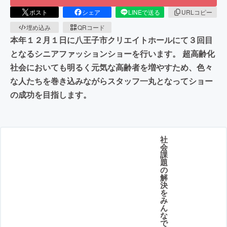
ポスト
シェア
LINEで送る
URLコピー
埋め込み
QRコード
本年１２月１日に八王子市クリエイトホールにて３回目
となるシニアファッションショーを行います。 超高齢化
社会においても明るく元気な高齢者を増やすため、色々
な人たちを巻き込みながらスタッフ一丸となってショー
の成功を目指します。
社
会
課
題
の
解
決
を
み
ん
な
で