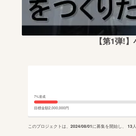
【第1弾!
7
%達成
目標金額
2,000,000
円
このプロジェクトは、
2024/08/01
に募集を開始し、
13