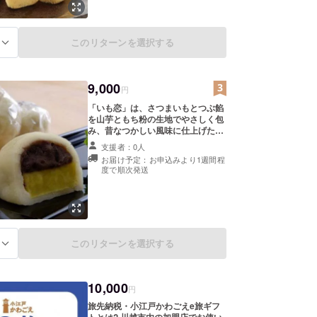
たお菓子です。 アイスクリームの
トッピングやフルーツとの相性は抜
群!電子レンジで5秒ほど温めてもホ
このリターンを選択する
クホクと美味しく召し上がれます。
る
■お礼品の内容について ・スイート
ポテトべにあかくん[50g×6個]
製造地:埼玉県川越市 賞味期限:
9,000
発送日から7日 ■原材料・成分 甘
円
藷・白餡・砂糖・バター・水飴・鶏
「いも恋」は、さつまいもとつぶ餡
卵・生クリーム アレルギー物質を含
を山芋ともち粉の生地でやさしく包
む食品:卵、乳、原料の一部に大豆由
み、昔なつかしい風味に仕上げたま
来含む ■注意事項/その他 ・直射日
んじゅうです。 さつまいもとつぶ餡
光、高温多湿を避け常温で保管して
支援者：0人
の取り合わせ、もちもち感のある生
下さい。 ・開封後は賞味期限に関わ
お届け予定：お申込みより1週間程
地の妙が「いも恋」のおいしさ。
らず、お早めにお召し上がり下さ
度で順次発送
しっとりとした味わいが大好評いた
い。
だいております。 埼玉県からは「彩
の国認定優良ブランド品」としても
認定され、小さなお子様からご年配
の方まで、幅広い層の皆様に愛され
ています。 大切な方へのご贈答にも
このリターンを選択する
たいへん喜ばれています。 ■お礼品
る
の内容について ・いも恋[約85g×10
個] 加工地:川越市 賞味期
限:製造日から90日 ■原材料・成分
10,000
さつま芋(国産)、砂糖、小麦粉、も
円
ち米、小豆、植物油脂、山芋、水
旅先納税・小江戸かわごえe旅ギフ
飴、食塩、寒天、アレルギー物質を
トとは? 川越市内の加盟店でお使い