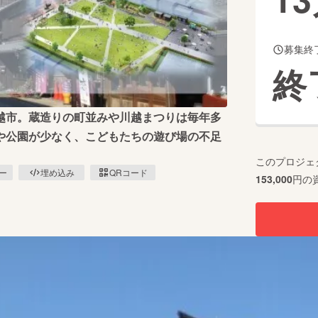
募集終
CAMPFIRE for Social Good
CAMPFIRE Creation
終
CAMPFIREふるさと納税
machi-ya
コミュニティ
越市。蔵造りの町並みや川越まつりは毎年多
や公園が少なく、こどもたちの遊び場の不足
このプロジェ
ピー
埋め込み
QRコード
153,000
円の