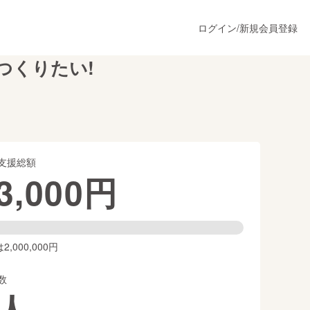
ログイン
/
新規会員登録
つくりたい!
うすぐ公開されます
支援総額
プロダクト
3,000
円
ファッション
スポーツ
,000,000円
数
ア
ソーシャルグッド
人