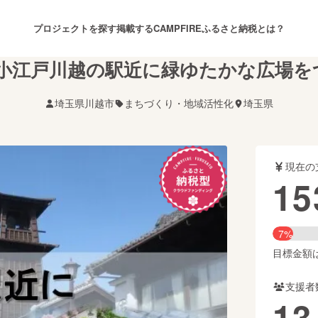
プロジェクトを探す
掲載する
CAMPFIREふるさと納税とは？
】小江戸川越の駅近に緑ゆたかな広場を
埼玉県川越市
まちづくり・地域活性化
埼玉県
注目のリターン
注目の新着プロジェクト
募集終了が近いプロジェクト
も
現在の
音楽
舞台・パフォーマンス
15
ゲーム・サービス開発
フード・飲食店
7%
書籍・雑誌出版
アニメ・漫画
目標金額は2
支援者
チャレンジ
ビューティー・ヘルスケ
13