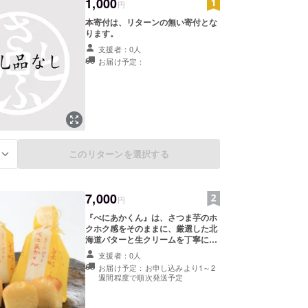
1,000
円
本寄付は、リターンの無い寄付とな
ります。
支援者：0人
お届け予定：
このリターンを選択する
る
7,000
円
『べにあかくん』は、さつま芋のホ
クホク感をそのままに、厳選した北
海道バターと生クリームを丁寧に裏
漉ししたさつま芋に和えることで、
支援者：0人
さらに口あたりの良いお菓子に仕上
お届け予定：お申し込みより1～2
げました。川越セレクションに認定
週間程度で順次発送予定
されています!新鮮なフレッシュバ
ターと生クリームをふんだんに使っ
たちょっぴりお洒落で、しっとりし