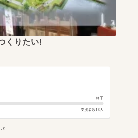
つくりたい!
終了
支援者数
13
人
した