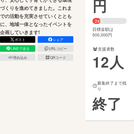
円
づくりを進めてきました。これま
まちづくり・地域活性化
での活動を充実させていくととも
24%
に、地域一体となったイベントを
目標金額は
CAMPFIRE for Social Good
CAMPFIRE Creation
企画していきます!
500,000円
CAMPFIREふるさと納税
machi-ya
コミュニティ
ポスト
シェア
LINEで送る
URLコピー
支援者数
12
人
埋め込み
QRコード
募集終了まで残
り
終了