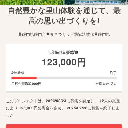
自然豊かな里山体験を通じて、最
高の思い出づくりを!
静岡県静岡市
まちづくり・地域活性化
静岡県
現在の支援総額
123,000
円
終了
24
%達成
目標金額
500,000
円
支援者数
12
人
このプロジェクトは、
2024/08/23
に募集を開始し、
12
人の支援
により
123,000
円の資金を集め、
2025/02/28
に募集を終了しま
した