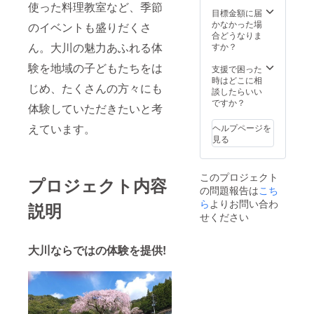
使った料理教室など、季節
目標金額に届
かなかった場
のイベントも盛りだくさ
合どうなりま
ん。大川の魅力あふれる体
すか？
験を地域の子どもたちをは
支援で困った
時はどこに相
じめ、たくさんの方々にも
談したらいい
ですか？
体験していただきたいと考
えています。
ヘルプページを
見る
このプロジェクト
プロジェクト内容
の問題報告は
こち
ら
よりお問い合わ
説明
せください
大川ならではの体験を提供!