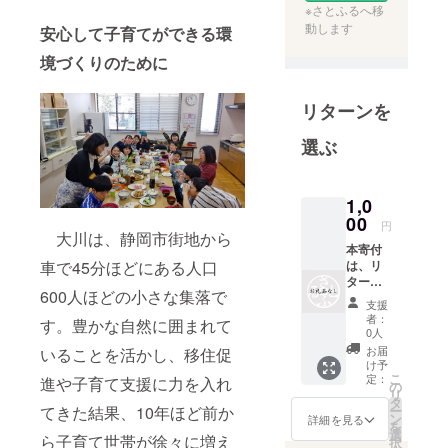
※さとふるへ移
動します
安心して子育てができる環
境づくりのために
リターンを
選ぶ
1,0
00
円
大川は、静岡市街地から
本寄付
車で45分ほどにある人口
は、リ
ターン
600人ほどの小さな集落で
の無い
支援
寄付と
者：
す。豊かな自然に囲まれて
なりま
0人
す。
お届
いることを活かし、移住促
け予
こ
定：
進や子育て支援に力を入れ
の
リ
タ
てきた結果、10年ほど前か
ー
ン
詳細を見る
を
選
ら子育て世帯が徐々に増え
択