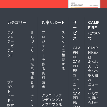
カテゴリー
起案サポート
サ
CAMP
ー
FIRE
テク
ま
プ
ス
ビ
につい
ノロ
ち
ロ
タ
ス
て
ジー
づ
ジ
ッ
・ガ
く
ェ
フ
CAM
CAMP
ジェ
り
ク
に
PFI
FIREと
ット
・
ト
相
RE
は
地
を
談
CAM
あんし
域
作
す
PFI
ん・安
活
る
る
RE
全への
性
資
コ
取り組
化
料
ミュ
み
プロ
音
請
ニ
ニュー
ダク
楽
求
ティ
ス
ト
CAM
ヘルプ
クラウドファ
フー
チ
PFI
お問い
ンディングの
ド・
ャ
RE
合わせ
ノウハウを無
飲食
レ
Crea