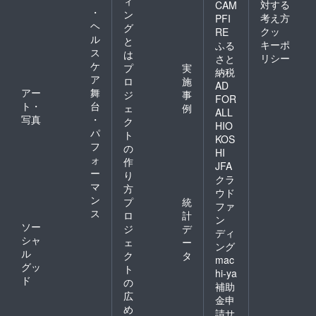
ィ
対する
CAM
・
ン
考え方
PFI
ヘ
グ
クッ
RE
ル
と
キーポ
ふる
ス
は
リシー
さと
ケ
プ
実
納税
ア
ロ
施
AD
アー
舞
ジ
事
FOR
ト・
台
ェ
例
ALL
写真
・
ク
HIO
パ
ト
KOS
フ
の
HI
ォ
作
JFA
ー
り
クラ
マ
方
ウド
ン
プ
統
ファ
ス
ロ
計
ン
ソー
ジ
デ
ディ
シャ
ェ
ー
ング
ル
ク
タ
mac
グッ
ト
hi-ya
ド
の
補助
広
金申
め
請サ