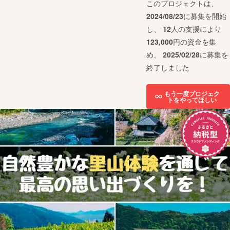
このプロジェクトは、
2024/08/23
に募集を開始
し、
12
人の支援により
123,000
円の資金を集
め、
2025/02/28
に募集を
終了しました
もう一度プロジェク
トをやってほしい