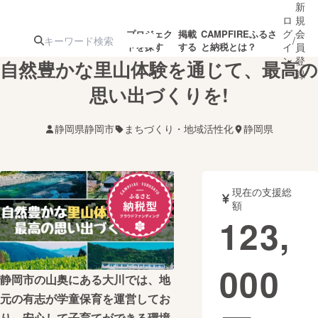
新
ロ
規
グ
会
プロジェク
掲載
CAMPFIREふるさ
/
トを探す
する
と納税とは？
イ
員
ン
登
自然豊かな里山体験を通じて、最高の
録
思い出づくりを!
人気のプロ
注目のリ
注目の新着プロ
募集終了が近いプ
もうすぐ公開
静岡県静岡市
まちづくり・地域活性化
静岡県
ジェクト
ターン
ジェクト
ロジェクト
されます
アート・写真
音楽
現在の支援総
額
123,
テクノロジー・ガジェット
ゲーム・サ
000
映像・映画
書籍・雑誌
静岡市の山奥にある大川では、地
元の有志が学童保育を運営してお
ビジネス・起業
チャレンジ
り、安心して子育てができる環境