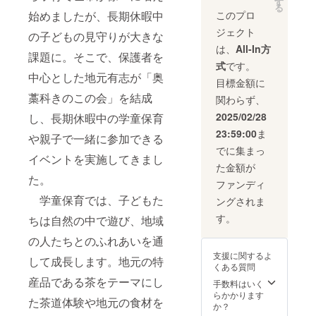
す
る
始めましたが、長期休暇中
このプロ
ジェクト
の子どもの見守りが大きな
は、
All-In方
課題に。そこで、保護者を
式
です。
中心とした地元有志が「奥
目標金額に
藁科きのこの会」を結成
関わらず、
2025/02/28
し、長期休暇中の学童保育
23:59:00
ま
や親子で一緒に参加できる
でに集まっ
イベントを実施してきまし
た金額が
た。
ファンディ
学童保育では、子どもた
ングされま
す。
ちは自然の中で遊び、地域
の人たちとのふれあいを通
支援に関するよ
して成長します。地元の特
くある質問
産品である茶をテーマにし
手数料はいく
らかかります
た茶道体験や地元の食材を
か？