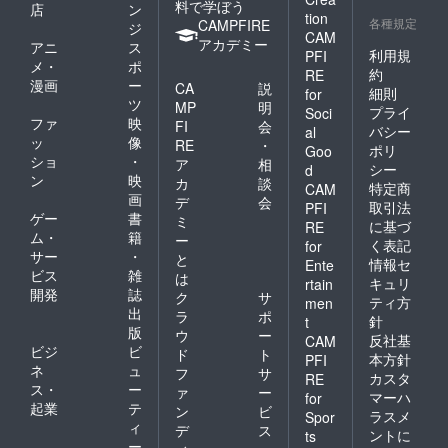
料で学ぼう
店
ン
tion
各種規定
CAMPFIRE
ジ
CAM
アカデミー
アニ
ス
利用規
PFI
メ・
ポ
約
RE
漫画
ー
CA
説
細則
for
ツ
MP
明
プライ
Soci
ファ
映
FI
会
バシー
al
ッ
像
RE
・
ポリ
Goo
ショ
・
ア
相
シー
d
ン
映
カ
談
特定商
CAM
画
デ
会
取引法
PFI
ゲー
書
ミ
に基づ
RE
ム・
籍
ー
く表記
for
サー
・
と
情報セ
Ente
ビス
雑
は
キュリ
rtain
開発
誌
ク
サ
ティ方
men
出
ラ
ポ
針
t
版
ウ
ー
反社基
CAM
ビジ
ビ
ド
ト
本方針
PFI
ネ
ュ
フ
サ
カスタ
RE
ス・
ー
ァ
ー
マーハ
for
起業
テ
ン
ビ
ラスメ
Spor
ィ
デ
ス
ントに
ts
ー