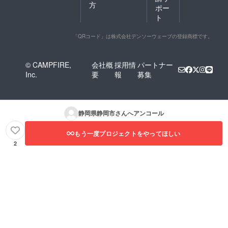
方
ポー
ト
「QRコード」は株式会社デンソーウェーブの登録商標です。
© CAMPFIRE,
会社概
採用情
パートナー
Inc.
要
報
募集
静岡県静岡市
さんへアンコール
もう一度プロジェクトをやってほしい
2