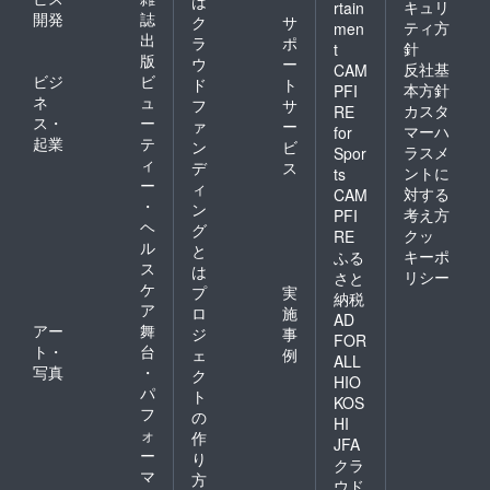
は
キュリ
rtain
開発
誌
ク
サ
ティ方
men
出
ラ
ポ
針
t
版
ウ
ー
反社基
CAM
ビジ
ビ
ド
ト
本方針
PFI
ネ
ュ
フ
サ
カスタ
RE
ス・
ー
ァ
ー
マーハ
for
起業
テ
ン
ビ
ラスメ
Spor
ィ
デ
ス
ントに
ts
ー
ィ
対する
CAM
・
ン
考え方
PFI
ヘ
グ
クッ
RE
ル
と
キーポ
ふる
ス
は
リシー
さと
ケ
プ
実
納税
ア
ロ
施
AD
アー
舞
ジ
事
FOR
ト・
台
ェ
例
ALL
写真
・
ク
HIO
パ
ト
KOS
フ
の
HI
ォ
作
JFA
ー
り
クラ
マ
方
ウド