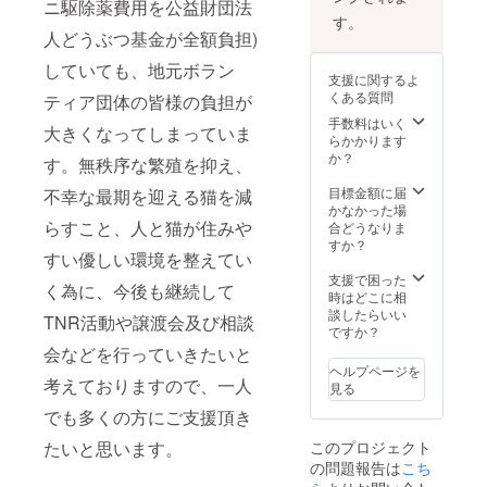
ニ駆除薬費用を公益財団法
す。
人どうぶつ基金が全額負担)
していても、地元ボラン
支援に関するよ
くある質問
ティア団体の皆様の負担が
手数料はいく
大きくなってしまっていま
らかかります
か？
す。無秩序な繁殖を抑え、
目標金額に届
不幸な最期を迎える猫を減
かなかった場
らすこと、人と猫が住みや
合どうなりま
すか？
すい優しい環境を整えてい
支援で困った
く為に、今後も継続して
時はどこに相
談したらいい
TNR活動や譲渡会及び相談
ですか？
会などを行っていきたいと
ヘルプページを
考えておりますので、一人
見る
でも多くの方にご支援頂き
たいと思います。
このプロジェクト
の問題報告は
こち