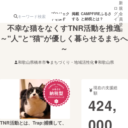
新
ロ
規
グ
会
プロジェク
掲載
CAMPFIREふるさ
/
トを探す
する
と納税とは？
イ
員
ン
登
不幸な猫をなくすTNR活動を推進
録
～"人"と"猫"が優しく暮らせるまちへ
～
人気のプロ
注目のリ
注目の新着プロ
募集終了が近いプ
もうすぐ公開
ジェクト
ターン
ジェクト
ロジェクト
されます
和歌山県橋本市
まちづくり・地域活性化
和歌山県
アート・写真
音楽
現在の支援総
テクノロジー・ガジェット
ゲーム・サ
額
424,
映像・映画
書籍・雑誌
000
TNR活動とは、Trap:捕獲して、
ビジネス・起業
チャレンジ