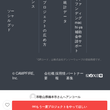
ン
プ
統
ファ
ス
ロ
計
ン
ソー
ジ
デ
ディ
シャ
ェ
ー
ング
ル
ク
タ
mac
グッ
ト
hi-ya
ド
の
補助
広
金申
め
請サ
方
ポー
ト
「QRコード」は株式会社デンソーウェーブの登録商標です。
© CAMPFIRE,
会社概
採用情
パートナー
Inc.
要
報
募集
和歌山県橋本市
さんへアンコール
もう一度プロジェクトをやってほしい