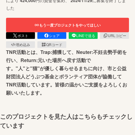
により
424,000
円の資金を集め、
2024/11/29
に募集を終了しま
した
もう一度プロジェクトをやってほしい
ポスト
シェア
LINEで送る
URLコピー
埋め込み
QRコード
TNR活動とは、Trap:捕獲して、Neuter:不妊去勢手術を
行い、Return:元いた場所へ戻す活動で
す。"人"と"猫"が優しく暮らせるまちに向け、市と公益
財団法人どうぶつ基金とボランティア団体が協働して
TNR活動しています。皆様の温かいご支援をよろしくお
願いいたします。
このプロジェクトを見た人はこちらもチェックし
ています