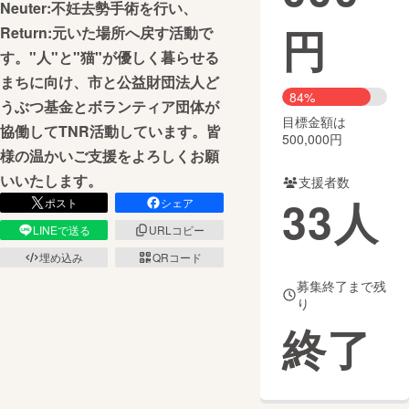
Neuter:不妊去勢手術を行い、
円
Return:元いた場所へ戻す活動で
まちづくり・地域活性化
す。"人"と"猫"が優しく暮らせる
まちに向け、市と公益財団法人ど
CAMPFIRE for Social Good
CAMPFIRE Creation
84%
うぶつ基金とボランティア団体が
CAMPFIREふるさと納税
machi-ya
コミュニティ
目標金額は
協働してTNR活動しています。皆
500,000円
様の温かいご支援をよろしくお願
いいたします。
支援者数
33
人
ポスト
シェア
LINEで送る
URLコピー
埋め込み
QRコード
募集終了まで残
り
終了