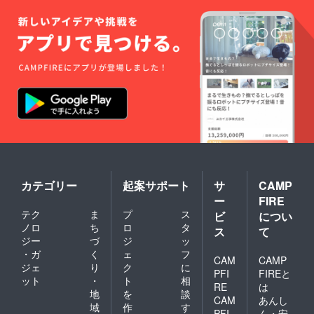
カテゴリー
起案サポート
サ
CAMP
ー
FIRE
テク
ま
プ
ス
ビ
につい
ノロ
ち
ロ
タ
ス
て
ジー
づ
ジ
ッ
・ガ
く
ェ
フ
CAM
CAMP
ジェ
り
ク
に
PFI
FIREと
ット
・
ト
相
RE
は
地
を
談
CAM
あんし
域
作
す
PFI
ん・安