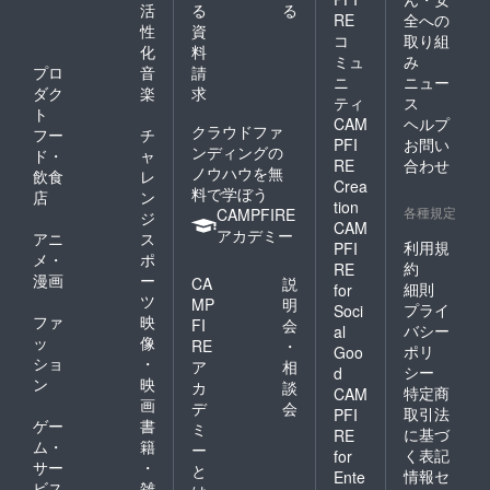
活
る
る
RE
全への
性
資
コ
取り組
化
料
ミュ
み
プロ
音
請
ニ
ニュー
ダク
楽
求
ティ
ス
ト
CAM
ヘルプ
クラウドファ
フー
チ
PFI
お問い
ンディングの
ド・
ャ
RE
合わせ
ノウハウを無
飲食
レ
Crea
料で学ぼう
店
ン
tion
各種規定
CAMPFIRE
ジ
CAM
アカデミー
アニ
ス
利用規
PFI
メ・
ポ
約
RE
漫画
ー
CA
説
細則
for
ツ
MP
明
プライ
Soci
ファ
映
FI
会
バシー
al
ッ
像
RE
・
ポリ
Goo
ショ
・
ア
相
シー
d
ン
映
カ
談
特定商
CAM
画
デ
会
取引法
PFI
ゲー
書
ミ
に基づ
RE
ム・
籍
ー
く表記
for
サー
・
と
情報セ
Ente
ビス
雑