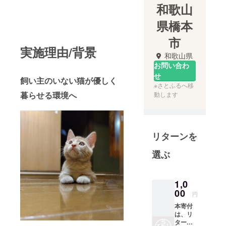
和歌山
県橋本
市
実施理由/背景
和歌山県
お問い合わ
せ
飼い主のいない猫が優しく
※さとふるへ移
暮らせる環境へ
動します
リターンを
選ぶ
1,0
00
円
本寄付
は、リ
ターン