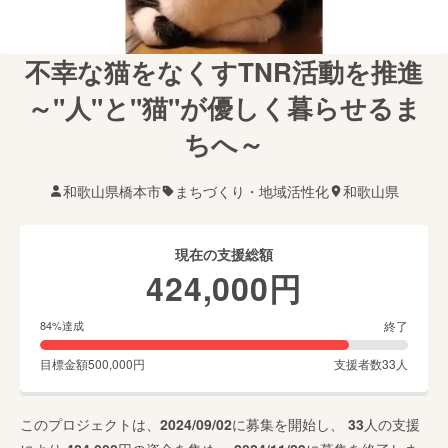
不幸な猫をなくすTNR活動を推進
～"人"と"猫"が優しく暮らせるま
ちへ～
和歌山県橋本市
まちづくり・地域活性化
和歌山県
現在の支援総額
424,000
円
終了
84
%達成
目標金額
500,000
円
支援者数
33
人
このプロジェクトは、
2024/09/02
に募集を開始し、
33
人の支援