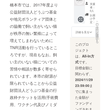
の無い
支援
橋本市では、2017年度より
寄付と
者：
なりま
0人
公益財団法人どうぶつ基金
す。
お届
や地元ボランティア団体と
け予
こ
定：
の
の協働で飼い主がいない猫
リ
タ
ー
ン
詳細を見る
が秩序の無い繁殖によって
を
選
択
す
増えてしまわないために
る
このプロ
TNR活動を行っているとこ
ジェクト
ろですが、現在もなお。飼
は、
All-In方
い主のいない猫についての
式
です。
目標金額に
苦情や相談が数多く寄せら
関わらず、
れています。本市の財源が
2024/11/29
限られていることから公益
23:59:00
ま
財団法人どうぶつ基金の行
でに集まっ
政枠チケットを活用(手術費
た金額が
ファンディ
用、ワクチン代及びノミダ
ングされま