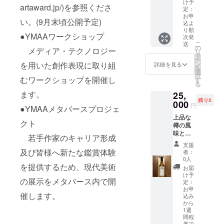
梨県内
どり と
け予
は、日
artaward.jp/)を参照くださ
行錯誤
卵は、
で醸造
定：
は 山梨
本人に
を重ね
すっき
された
お申
が誇る
好まれ
い。(9月末頃公開予定)
ながら
りとし
込よ
日本酒7
甲州地
やすい
り順
「世界
た味わ
本の
どり。
●YMAAワークショップ
水質で
次発
に誇る
いとな
セット
太陽の
こ
す。 安
送
日本の
りまし
の
です。
メディア・テクノロジー
下、広
リ
全で高
ワイ
た。爽
タ
お猪口2
い農場
ー
品質な
ン」造
やかさ
ン
を用いた創作表現に取り組
個付
詳細を見る
でのび
を
水とし
りをめ
と、卵
選
き。 ■
のび暮
択
て、一
むワークショップを開催し
ざして
黄のコ
す
内容量
らして
る
流ホテ
いま
クが絶
井出醸
いま
ルや国
ます。
25,
す。 ■
妙にと
造店
す。 ス
際会議
残り2
000
内容量
けあう
富士山
円
トレス
●YMAAメタバースプロジェ
などで
ルバイ
美味し
の酒
を軽減
も多く
上品な
ヤート
さを是
甲斐の
クト
した放
採用さ
樽の風
ワイン
非ご賞
開運
し飼い
れてい
味と、
(赤)
味くだ
180ml ■
若手作家のキャリア形成
で、指
ます。
深みの
720ml×
さい。
原産地
支援
定感染
■お礼品
ある味
及び皆様へ新たな鑑賞体験
1本 ■原
「ハー
山梨県
者：
症薬以
の内容
わい。
産地 山
ブで
0人
■原材
外不使
につい
2020年
を提供するため、現代美術
梨県 ■
育った
料・成
お届
用の特
て ・富
ファー
原材
放牧
け予
分・提
別飼育
の展示をメタバース内で開
士ミネ
ストリ
定：
料・成
卵」の
供サー
鶏で
ラル
リース
お申
分・提
生産に
ビス詳
す。 国
催します。
ウォー
込み
の国産
供サー
あたっ
細 山梨
内で流
から
ター[2L
ウイス
ビス詳
ては、
県産米
通して
1週
ペット
キーで
細 山梨
地元の
■内容量
間程
いる鶏
ボトル
す。 ■
県産ぶ
山梨大
度で