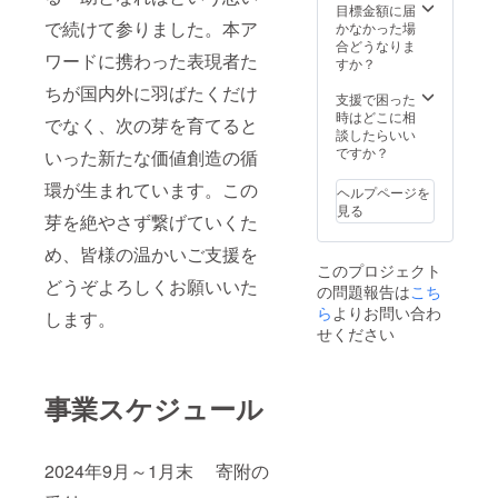
梨県 ■
てお届
んの4分
改良し
目標金額に届
りださ
に置い
原材
け致し
の1程度
たシャ
で続けて参りました。本ア
かなかった場
れた成
ておけ
料・成
ます。
です
モを雄
合どうなりま
果の一
ば、一
分・提
■お礼品
が、 天
ワードに携わった表現者た
系に独
すか？
つが
年中便
供サー
の内容
然素材
立行政
「ハー
利に使
ビス詳
ちが国内外に羽ばたくだけ
につい
である
法人家
支援で困った
ブで
えま
細 49㎜
て ・
羽毛な
畜改良
時はどこに相
でなく、次の芽を育てると
育った
す。
径×46㎜
K18イ
らでは
セン
談したらいい
放牧
*****
エロー
の適度
ター兵
ですか？
いった新たな価値創造の循
卵」で
ウォッ
ゴール
な保温
庫牧場
す。是
シャブ
ド ダイ
力と吸
が改良
環が生まれています。この
ヘルプページを
非とも
ル対
ヤペン
湿・放
した劣
見る
ご賞味
応、ご
ダント
湿性が
性白
芽を絶やさず繋げていくた
くださ
家庭用
(0.1ct)
ありま
ロック
い。 ■
の洗濯
め、皆様の温かいご支援を
60-
す。 そ
を雌系
お礼品
機で洗
このプロジェクト
9560[1
のた
に用い
の内容
えます
どうぞよろしくお願いいた
個] 加
め、梅
ていま
の問題報告は
こち
につい
ので、
工地:山
雨から
す。 成
ら
よりお問い合わ
します。
て ・
しっか
梨県甲
夏の間
長する
せください
ハーブ
り乾か
府市 ■
は一枚
のに時
で育っ
せば、
原材
づかい
間はか
た放牧
いつも
料・成
で快適
かりま
卵[10個
清潔に
分 【内
に眠る
すが、
事業スケジュール
(600g)×
気持ち
容】 材
ことが
鶏が良
2パッ
よくお
量
でき、
く運動
ク]
使いい
K18YG
クー
し、締
原産地:
ただけ
ペンダ
ラーに
まった
2024年9月～1月末 寄附の
山梨県
ます。
ント
よる冷
肉質の
甲斐市
掛け布