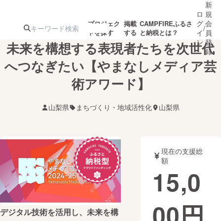
新
ロ
規
グ
会
プロジェク
掲載
CAMPFIREふるさ
/
トを探す
する
と納税とは？
イ
員
ン
登
未来を構想する表現者たちを次世代
録
へつなぎたい【やまなしメディア芸
術アワード】
人気のプロ
注目のリ
注目の新着プロ
募集終了が近いプ
もうすぐ公開
ジェクト
ターン
ジェクト
ロジェクト
されます
山梨県
まちづくり・地域活性化
山梨県
アート・写真
音楽
現在の支援総
テクノロジー・ガジェット
ゲーム・サ
額
15,0
映像・映画
書籍・雑誌
00
円
デジタル技術を活用し、未来を構
ビジネス・起業
チャレンジ