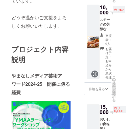
ています。
る
落着い
です。
10,
た香り
そのま
残り57
000
円
とやや
ま飲む
どうぞ温かいご支援をよろ
複雑な
のはも
スモー
味わい
ちろ
クの芳
しくお願いいたします。
は復数
ん、料
醇な香
年ブレ
理に
りと、
支援
ンドに
使った
軍鶏の
者：
よるも
り、お
血を受
0人
ので
茶や
プロジェクト内容
け継ぐ
お届
す。 後
コー
適度な
け予
味に果
ヒーを
歯ごた
説明
定：
実の甘
いれた
えと奥
お申
さが残
り、使
込み
深い旨
りま
い方は
から
味をお
す。料
様々。
順次
やまなしメディア芸術ア
楽しみ
こ
発送
理とと
赤ちゃ
の
くださ
リ
もに楽
んのミ
ワード2024-25 開催に係る
タ
い。 ワ
ー
しんで
ルク作
ン
インや
詳細を見る
を
経費
いただ
りなど
選
ビール
択
きた
にも安
す
などお
る
い。レ
心して
酒の肴
ストラ
ご利用
15,
に。ま
残り
ンでの
いただ
000
3,080
た、サ
円
ハウス
けま
ラダや
ワイン
す。 ■
おいし
パンに
として
内容量
い卵を
も相性
も人気
サント
産んで