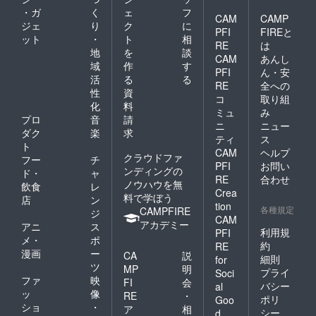
バーを
お礼品
・ガ
く
ェ
フ
留める
CAM
CAMP
の内容
ループ
ジェ
り
ク
に
PFI
FIREと
につい
を付け
ット
・
ト
相
て ・羽
RE
は
まし
地
を
談
毛肌掛
CAM
あんし
た。 ・
域
作
す
けふと
「がわ
PFI
ん・安
ん・シ
活
る
る
生地」
RE
全への
ング
性
資
は、羽
コ
取り組
ル・ホ
毛が出
化
料
ミュ
み
ワイト
ないよ
プロ
音
請
ダック
ニ
ニュー
う極細
ダク
楽
求
ダウン
の綿糸
ティ
ス
ト
85%・
で高密
CAM
ヘルプ
クラウドファ
マノ
フー
チ
度に
PFI
お問い
ン・ピ
ンディングの
織って
ド・
ャ
RE
合わせ
ンク[1
います
ノウハウを無
飲食
レ
枚]
Crea
ので、
料で学ぼう
店
ン
製造地:
気にな
tion
各種規定
CAMPFIRE
ジ
山梨県
るダニ
CAM
アカデミー
都留市
アニ
ス
は、ふ
利用規
PFI
■原材
とんに
メ・
ポ
約
RE
料・成
侵入で
漫画
ー
CA
説
細則
分 【内
for
きませ
ツ
MP
明
容】 羽
プライ
Soci
ん。 ど
ファ
映
毛肌掛
FI
会
うぞ安
バシー
al
けふと
ッ
像
RE
・
心して
ポリ
Goo
ん (ケー
ショ
・
お使い
ア
相
シー
d
ス入