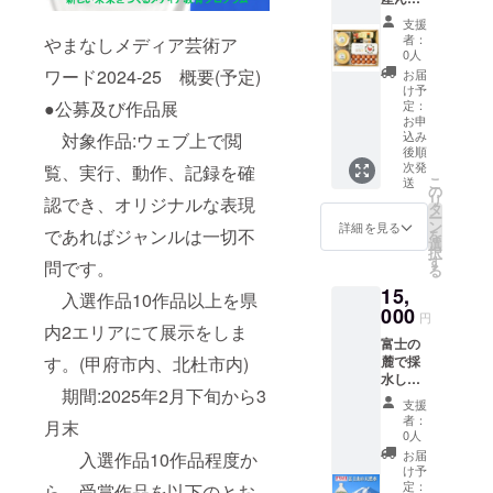
抜群!
があり
リー南
くれる
“もも
支援
ます。
アルプ
鶏たち
肉”ス
者：
やまなしメディア芸術ア
【生産
ス天然
へ、パ
0人
モーク
者の
水
セリ、
ワード2024-25 概要(予定)
は、地
お届
声】 明
550ml
バジ
け予
鶏なら
治23年5
ペット
ル、
●公募及び作品展
定：
ではの
月、創
(1ケー
ローズ
お申
上質な
込み
対象作品:ウェブ上で閲
業者大
ス24本
マリー
脂が食
後順
村治作
入) ■原
などを
欲をそ
次発
覧、実行、動作、記録を確
は自宅
産地 山
配合し
そりま
こ
送
の
の庭に
梨県北
た特別
す。 “む
リ
認でき、オリジナルな表現
タ
小さな
杜市 ■
な餌を
ね肉”ス
ー
ン
葡萄酒
原材
与えて
詳細を見る
であればジャンルは一切不
モーク
を
選
醸造所
料・成
いま
は、
択
す
を造り
分・提
す。 植
問です。
しっと
る
まし
供サー
物の中
りと柔
15,
入選作品10作品以上を県
た。 以
ビス詳
にはヒ
らか
000
来、親
細 水 ■
トの健
円
く、ほ
内2エリアにて展示をしま
子四
期限 賞
康に役
のかに
富士の
代。一
味期限:
立つ成
香る燻
す。(甲府市内、北杜市内)
麓で採
人でも
製造日
分を含
製がク
水した
多くの
より
んでい
セにな
期間:2025年2月下旬から3
おいし
方々に
12ヵ月
るもの
支援
りま
いナ
本物の
がたく
者：
月末
す。 “サ
チュラ
0人
おいし
さんあ
サミ”ス
ルミネ
さをわ
りま
お届
入選作品10作品程度か
モーク
ラル
け予
かって
す。
は、丸
ウォー
定：
ら、受賞作品を以下のとお
いただ
ハーブ