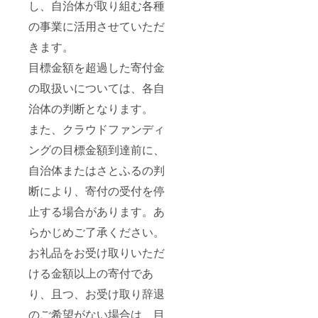
品品番
PASS/
す。 ■
し、自治体が取り組む各種
150日
富士新
60-
ダウン
お礼品
・たま
幸が直
の事業に活用させていただ
9560 ■
パス]ラ
の内容
ご掛け
輸入し
注意事
ベル
につい
ご飯の
たダウ
きます。
項/その
は、ア
て ・甲
ための
ン混合
他 ※ご
ニマル
州地鶏
目標金額を超過した寄付金
お醤油
率
覧のモ
ウェル
スモー
[200ml
85%、
ニ
フェア
クチキ
の取扱いについては、各自
×1本]
ダウン
ター・
に即し
ンセッ
原
パワー
撮影環
た方法
ト[地鶏
治体の判断となります。
産地:国
350dp
境によ
で調
むね肉
産
以上の
り実際
達、 厳
また、クラウドファンディ
スモー
賞味期
ホワイ
の製品
密に管
ク、も
限:製造
トダッ
ングの目標金額到達前に、
と多少
理され
も肉ス
日から
クダウ
色味が
た、追
モー
自治体またはさとふるの判
330日 ■
ンを
異なっ
跡可能
ク、さ
注意事
0.3kg(3
て見え
なサプ
さみス
断により、寄付の受付を停
項/その
00g)使
る場合
ライ
モー
他 ・卵
用して
がござ
チェー
ク、
止する場合があります。あ
はお届
いま
いま
ンから
ソー
け直後
す。 [日
す。予
供給さ
らかじめご了承ください。
セージ
は冷蔵
本羽毛
めご了
れた、
(各1袋)]
保管を
製品協
お礼品をお受け取りいただ
承をお
安心で
原
お願い
同組合
願いい
特別な
産地:山
ける金額以上の寄付であ
致しま
発行:エ
たしま
羽毛が
梨県/製
す。 ・
クセル
す。 ※
使われ
造地:山
り、且つ、お受け取り辞退
ラベル
ゴール
体質に
ている
梨県/加
記載の
ドラベ
よって
ことを
工地:山
のご希望がない場合は、目
賞味期
ル付き]