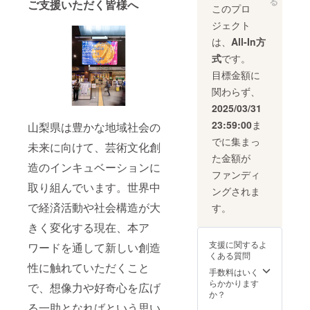
分・提
る
用して
ダウン
ご支援いただく皆様へ
で安全
このプロ
「本当
節の変
供サー
おり、
パス]羽
な地鶏
に美味
わり目
ビス詳
最大
毛、
ジェクト
が育ち
しい卵
や、お
細 山梨
40cmで
「ハン
ます。
は、
All-In方
は幸せ
子様の
県産米
す。 ま
ガリー
生産者
な鶏か
お昼
■内容量
たア
ホワイ
式
です。
の加藤
ら産ま
寝、ソ
谷櫻酒
ジャス
トグー
さん親
目標金額に
れ
ファで
造 自
ター環
スダウ
子は、
る」、
のうた
然に優
が3cm
ン」を
関わらず、
日々真
そして
た寝な
しい、
付いて
使用し
剣に地
2025/03/31
「人が
ど、 風
人に優
おりま
た、シ
鶏と向
口にす
邪を引
しい酒
すので
ングル
23:59:00
ま
き合っ
山梨県は豊かな地域社会の
るもの
きがち
造り
長さを
サイズ
ていま
でに集まっ
への安
なシー
谷櫻
未来に向けて、芸術文化創
短く調
の薄
す。 昔
心感は
ンに
180ml ■
節でき
手、 羽
た金額が
から
もちろ
も、
造のインキュベーションに
原産地
ます。
毛肌掛
シャ
ファンディ
んのこ
さっと
山梨県
製品保
けふと
モ、横
取り組んでいます。世界中
と、鶏
掛ける
■原材
証書を
ん(ダウ
ングされま
斑プリ
と環境
ことが
料・成
付け、
ンケッ
マス
で経済活動や社会構造が大
す。
へも配
できる
分・提
専用
ト)で
ロック
慮す
ダウン
供サー
ジュエ
す。
が美味
きく変化する現在、本ア
る」を
ケット
ビス詳
リー
***** 羽
しいと
念頭に
は大活
細 山梨
支援に関するよ
ケース
毛の量
ワードを通して新しい創造
いわれ
置いて
躍。
県産米
くある質問
に入れ
は、一
ていま
おりま
ベッド
性に触れていただくこと
■内容量
て、
般的な
す。 甲
手数料はいく
す。こ
の近く
お猪口
しっか
羽毛掛
州地ど
らかかります
で、想像力や好奇心を広げ
の取り
やリビ
2個 ■製
りと梱
け(本掛
りは山
か？
組みか
ング、
造地 山
包をし
け)ふと
梨県で
る一助となればという思い
らつく
車の中