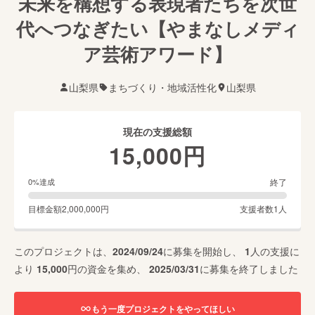
未来を構想する表現者たちを次世
代へつなぎたい【やまなしメディ
ア芸術アワード】
山梨県
まちづくり・地域活性化
山梨県
現在の支援総額
15,000
円
終了
0
%達成
目標金額
2,000,000
円
支援者数
1
人
このプロジェクトは、
2024/09/24
に募集を開始し、
1
人の支援に
より
15,000
円の資金を集め、
2025/03/31
に募集を終了しました
もう一度プロジェクトをやってほしい