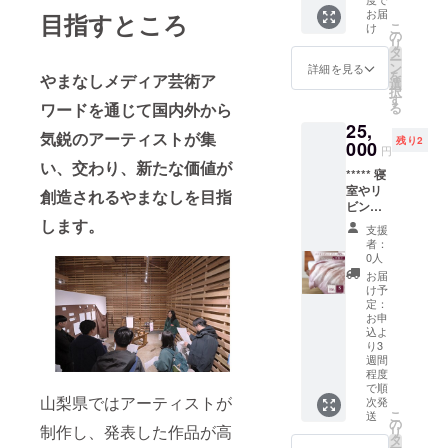
笹一酒
肉は、
×12本]
お礼品
どうマ
学や畜
お届
目指すところ
造 王
大きく
原
の内容
こ
け
スカッ
産酪農
道の酒
の
分ける
産地:山
につい
リ
トベ
技術セ
造り
タ
と「地
梨県富
て ・大
ー
リーA
ンター
笹一
ン
鶏」
詳細を見る
士吉田
樹海
を
やまなしメディア芸術ア
種、ブ
との産
180ml ■
選
「銘柄
市/製造
[700ml]
択
ラッ
官学が
原産地
す
鶏」
地:山梨
製
ワードを通じて国内外から
る
ク・ク
連携し
山梨県
「ブロ
県富士
造地:山
イーン
て共同
25,
■原材
イ
気鋭のアーティストが集
吉田市
梨県 ■
種、カ
研究を
残り2
料・成
000
ラー」
円
賞
原材
ベル
おこな
分・提
の3種
い、交わり、新たな価値が
味期限:
料・成
ネ・
いまし
***** 寝
供サー
普段店
製造日
分 グ
ソー
た。 少
室やリ
ビス詳
創造されるやまなしを目指
頭で目
から2年
レー
ヴィニ
量生産
ビング
細 山梨
にする
間 ■原
ン、モ
ヨン
の卵に
ではも
します。
県産米
ほとん
支援
材料・
ルト
種、甲
より出
ちろ
■内容量
どはブ
者：
成分
斐ノ
荷数に
ん、車
萬屋醸
0人
ロイ
【原材
ワール
限りが
中泊や
造店
ラーで
お届
料】鉱
種 ■内
ござい
キャン
南アル
け予
すが、
水(軟水)
容量 ル
ます。
プにも
プス、
定：
国内で
【成
バイ
出荷に
便利
お申
与謝野
流通し
分】 ・
込よ
ヤート
日数を
な、
晶子ゆ
ている
栄養成
り3
ワイン
要する
ウォッ
かりの
地鶏は
分
週間
(白)
可能性
シャブ
酒蔵
わずか
程度
(100ml
720ml×
がござ
ル対応
春鶯囀
1%。 そ
で順
あたり)
1本 ■原
います
の肌掛
山梨県ではアーティストが
180ml ■
次発
の希少
熱量、
産地 山
が、何
けふと
こ
原産地
送
性のみ
の
蛋白
制作し、発表した作品が高
梨県 ■
卒ご理
ん。 グ
リ
山梨県
なら
タ
質、脂
原材
解を賜
ラデー
ー