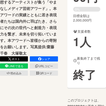
想するアーティストが集う「やま
なしメディア芸術アワード」。本
まちづくり・地域活性化
0%
アワードの実績とともに若き表現
目標金額は
2,000,000円
者たちは国内外に羽ばたき、さら
CAMPFIRE for Social Good
CAMPFIRE Creation
にその次の世代へと創造力・表現
CAMPFIREふるさと納税
machi-ya
コミュニティ
支援者数
力を繋ぎ、未来を切り拓いていま
1
人
す。本アワードへ皆様からの寄附
をお願いします。写真提供:齋藤
千春 大塚敬太
募集終了まで残
ポスト
シェア
り
LINEで送る
URLコピー
終了
埋め込み
QRコード
このプロジェクトは、