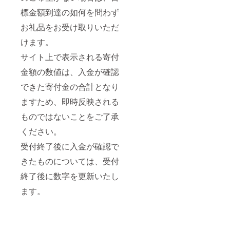
かゆ
保証。
梨県
限をご
***** ■
み・か
大切な
賞
標金額到達の如何を問わず
確認い
生産者
ぶれな
眠りの
味期限:
ただ
の声 富
お礼品をお受け取りいただ
ど皮膚
時間を
発送日
き、期
士新幸
に異常
快適に
から冷
限内に
株式会
けます。
を感じ
過ごし
凍1ヵ
お召し
社は、
た時
なが
月、解
サイト上で表示される寄付
あがり
豊かな
は、ご
ら、ア
凍後当
くださ
自然と
使用を
ニマル
日中 ■
金額の数値は、入金が確認
い。 ・
きれい
お止め
ウェル
原材
一日の
な水に
くださ
フェア
料・成
できた寄付金の合計となり
産卵数
恵まれ
い。 ※
に配慮
分 もも
に限り
た山梨
力仕事
した取
ますため、即時反映される
肉:鶏肉
がある
県都留
や激し
り組み
(甲州地
ため、
市で、
ものではないことをご了承
いス
に 貢献
鶏)、食
お届け
からだ
ポーツ
ができ
塩、発
ください。
までに
とあた
をする
る羽毛
色剤(亜
お時間
ま、こ
時、就
ふとん
硫酸Na,
受付終了後に入金が確認で
をいた
ころを
寝時や
です。
硝酸K)
だく場
ゆっく
幼児の
*****
リン酸
きたものについては、受付
合がご
り休ま
世話を
[DOWN
塩、酸
ざいま
せる、
する時
PASS/
終了後に数字を更新いたし
化防止
す。ご
大切な
など
ダウン
剤VC、
了承く
眠りの
ます。
は、ケ
パス]ホ
調味料
ださ
時間を
ガの原
ワイト
加熱食
い。
サポー
因とな
グース
肉製品
トし、
る場合
ダウン
(加熱後
豊かな
があり
は、良
包装) む
生活に