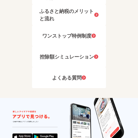
※天然石
ベスト
調味料
ます。
を使用
な状態
加熱食
自社工
ふるさと納税のメリット
してお
で製品
肉製品
場には
ります
化しま
(加熱後
と流れ
羽毛の
ので、
すの
包装)
投入機
石のお
で、そ
ソー
はもち
色のバ
の品質
セージ:
ろん、
ワンストップ特例制度
ランス
を長く
鶏肉、
羽毛の
や濃
保ちま
でん
検査・
淡、ク
す。 ダ
粉、食
洗浄・
ラック
ウン混
塩、砂
乾燥・
や内包
合率
糖、香
控除額シミュレーション
選別の
物の有
93%、
辛料/リ
羽毛精
無等、
ダウン
ン酸
製に関
ご希望
パワー
塩、調
する設
とされ
400dp
味料(ア
よくある質問
備を完
ている
以上、
ミノ酸
備。ま
物とは
安心の
等)、酸
た、縫
異なる
ロイヤ
化防止
製工
場合が
ルゴー
剤
場、織
ござい
ルドラ
(V.C)、
物工場
ますこ
ベル付
発色剤
も備
とをご
き。
(亜硫酸
え、 高
理解く
***** 綿
Na,硝酸
品質・
ださ
100%の
K)、ビ
安心・
い。 ※
極めて
タミン
安全な
ケース
細い100
B1 ■注
ものづ
は予告
番手の
意事項/
くり