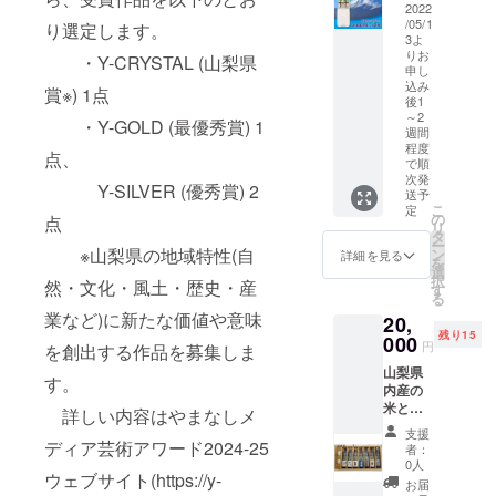
ごと1羽
ターで
2022
くこと
は昔か
分を燻
/05/1
す。口
り選定します。
を喜び
ら身近
製にし
3よ
当たり
にワイ
にある
りお
まし
・Y-CRYSTAL (山梨県
が良
ン造り
植物で
申し
た。割
く、飲
一筋に
あり、
込み
賞※) 1点
いてサ
みやす
後1
こつこ
「生活
ラダの
い弱ア
～2
つと歩
に役立
・Y-GOLD (最優秀賞) 1
付け合
ルカリ
週間
んでき
つ香り
わせに
程度
性の軟
点、
まし
のある
も。
で順
水タイ
た。 伝
植物」
次発
“ソー
プで
Y-SILVER (優秀賞) 2
統の在
とし
送予
セー
す。 4
こ
来品種
て、
定
ジ”は、
の
点
大ミネ
リ
甲州や
人々の
新鮮な
タ
ラル(カ
ー
欧州系
暮らし
※山梨県の地域特性(自
地鶏で
ン
詳細を見る
ルシウ
を
品種カ
を豊か
作った
選
ム、マ
択
ベル
にして
然・文化・風土・歴史・産
プリっ
す
グネシ
る
ネ・
いま
と歯ご
ウム、
業など)に新たな価値や意味
ソー
す。
20,
たえが
カリウ
ヴィニ
清々し
残り15
000
特徴で
ム、ナ
円
を創出する作品を募集しま
ヨン、
いハー
す。ボ
トリウ
プティ
ブのや
山梨県
イルで
す。
ム)が含
ヴェル
わらか
内産の
も、焼
まれた
ド、
な香り
米と仕
いても
詳しい内容はやまなしメ
ナチュ
シャル
に癒さ
込み水
食感が
ラルミ
支援
ドネな
れた鶏
を100%
ディア芸術アワード2024-25
楽しめ
者：
ネラル
どの栽
たちが
使用
ます。
0人
ウォー
培、醸
産む
ウェブサイト(https://y-
し、山
■甲州地
お届
ター
造に試
ハーブ