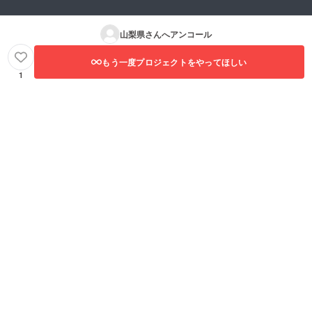
寧な工
程で
作った
山梨県
さんへアンコール
【富士
新幸謹
製】の
もう一度プロジェクトをやってほしい
羽毛合
1
掛けふ
とん
を、 豊
かな自
然、清
らかな
水に恵
まれた
山梨県
都留市
からお
届けし
ます。
富士新
幸の羽
毛ふと
んで、
大切な
眠りの
時間を
快適に