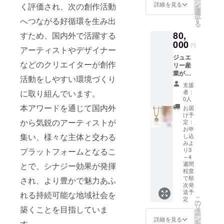
■原材
ず、肉
ン
質、炭
詳細を見る
く評価され、次の創作活動
料・成
ります
ション
を
料・成
質は適
選
水化
分・提
ようお
が美し
択
分・提
度な歯
へつながる好循環を生み出
す
物:0 ナ
供サー
願いい
い、高
る
供サー
ごたえ
トリウ
ビス詳
たしま
級感の
ビス詳
80,
すため、国内外で活躍する
のある
ム:0.54
細 山梨
す。 ■
あるプ
細 山梨
弾力と
000
mg(食
円
県産ぶ
生産者
リント
県産米
アーティストやデザイナー
ジュー
塩相当
どう甲
の声 山
柄をあ
■内容量
ジュエ
シーさ
量
などのクリエイターが創作
州種、
梨県内
しらい
太冠酒
リー産
が特徴
0.001g)
デラ
はもと
まし
造 清
業が盛
で、噛
カルシ
活動をしやすい環境づくり
ウェア
より日
た。
新で躍
んな山
みしめ
ウ
支援
種 ■注
本全国
***** ダ
動感の
梨県甲
るごと
に取り組んでいます。
ム:0.95
者：
意事項/
からエ
ウン
あるお
府市か
に旨味
0人
mg マグ
その他
コ
ケット
酒づく
ら、職
があふ
本アワードを通じて国内外
ネシウ
お届
開栓後
フィー
の羽毛
り
人のち
れま
け予
ム:0.36
はお早
ド(飼料
の量
180ml ■
から気鋭のアーティストが
密な製
す。 鶏
定：
mg カリ
めにお
として
は、冬
原産地
作で仕
お申
肉本来
ウ
召し上
利用可
用本掛
集い、様々な主体と交わる
山梨県
し込
上げた
のほの
ム:0.13
がりく
能な未
けふと
みよ
■原材
アイテ
かな甘
mg ・
プラットフォームとなるこ
り3
ださ
利用資
んの5分
料・成
ムをお
味があ
pH:8.0
～4
い。 瓶
源)を集
の1程
分・提
届けし
り、プ
・硬
週間
とで、シナジー効果が発揮
底に澱
め、鶏
度。 さ
供サー
ます。
ロの料
程度
度:38m
や結晶
たちに
らりと
ビス詳
K18イ
理人か
で順
され、より豊かで魅力あふ
g/L ・バ
が出る
給餌し
して軽
細 山梨
エロー
次発
らも高
ナジウ
場合が
ていま
く、羽
県産米
送予
ゴール
れる持続可能な地域社会を
い評価
ム:60μ
こ
ありま
す。未
毛なら
定
■内容量
ドのダ
を得て
の
g/L
リ
すが、
利用資
ではの
築くことを目指していま
山梨銘
イヤペ
いま
タ
ー
ワイン
源の活
適度な
譲 名
ンダン
す。 ■
ン
詳細を見る
す。
を
の自然
用は、
保温力