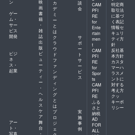
くださ
ン
映
カ
談
特定商
CAM
り)×1枚
い。
画
デ
会
サイズ:
取引法
PFI
***** ■
ゲー
書
ミ
シング
生産者
に基づ
RE
ム・
籍
ルサイ
ー
の声 大
く表記
for
ズ
サー
・
正の創
と
情報セ
Ente
150×21
業から
ビス
雑
は
キュリ
rtain
0cm 羽
100余
開発
誌
ク
サ
毛充填
ティ方
men
年、羽
出
ラ
ポ
量:0.3k
針
毛の直
t
版
g キル
ウ
ー
輸入か
反社基
CAM
ト:5×6
ビジ
ビ
ら始ま
ド
ト
本方針
PFI
タタキ
る、真
ネ
ュ
フ
サ
カスタ
RE
(ダウン
の自社
ス・
ー
ァ
ー
マーハ
ケット
for
一貫生
起業
テ
ン
ビ
用)キル
ラスメ
Spor
産。 富
ィ
ト 【組
デ
ス
士新幸
ントに
ts
成】 生
ー
ィ
株式会
対する
CAM
地:ポリ
・
社は、
ン
考え方
PFI
エステ
直輸入
ヘ
グ
クッ
RE
ル85%
による
ル
と
綿15%
キーポ
ふる
トレー
ス
は
詰め物:
サビリ
リシー
さと
ケ
ホワイ
プ
実
ティの
納税
トダッ
ア
確保に
ロ
施
AD
ク ダウ
加え、
アー
舞
ジ
事
FOR
ン85%
ドイツ
ト・
台
ェ
例
フェ
ALL
の
写真
・
ク
ザー