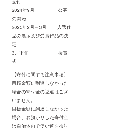
受付
トップ
え過ぎ
地鶏に
賞
団カ
サイズ
の防止
なりま
味期限:
バーを
2024年9月 公募
縦約
にもお
す。 ■
採卵日
固定す
6.0mm
すすめ
お召し
の開始
より14
るため
×横約
です。
上がり
日 ・森
のルー
3.5mm
また、
方 加熱
2025年2月～3月 入選作
のバウ
プが8箇
ダイヤ
寒い季
してあ
ムクー
所に付
モンド
節に
りま
品の展示及び受賞作品の決
ヘン
いてい
0.1ct
は、羽
す。そ
[350g×
ますの
チェー
毛掛け
定
のまま
2個]
で、 カ
ン K18
ふとん
お召し
原
バーを
3月下旬 授賞
ベネチ
にこち
上がり
産地:国
お使い
アンタ
らをプ
いただ
式
産
の際に
イプ
ラスす
けま
賞味期
も便利
40cm
れば、
す。ワ
限:製造
です。
(アジャ
よりあ
インと
【寄付に関する注意事項】
日から
***** こ
スター
たたか
一緒
60日 ・
ちらの
丸環
く眠る
に。
目標金額に到達しなかった
大地の
「ダウ
3cm付)
ことが
オード
マヨ
ンケッ
専用保
でき、
場合の寄付金の返還はござ
ブルは
ネーズ
ト(羽毛
証書付
一年中
もちろ
[300g×
肌掛け
いません。
専用
便利に
ん、サ
1本]
ふとん)
ジュエ
お使い
ラダ、
目標金額に到達しなかった
原
マノ
リー
いただ
寿司ネ
産地:国
ン・シ
ケース
けま
タとし
場合、お預かりした寄付金
産
ング
付き
す。
てもお
賞味期
ル」の
【備
*****
使い頂
は自治体内で使い道を検討
限:製造
詰め物
考】 製
[DOWN
けま
日から
には、