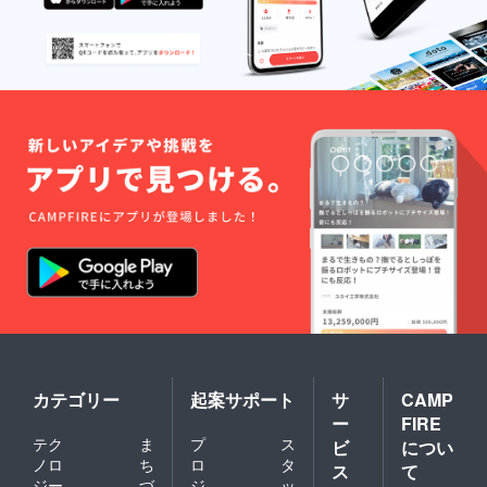
なく変
綿糸を
その他
を、一
更にな
サテン
※冷凍し
貫生産
る場合
織り
た状態
体制で
がござ
に、さ
でお届
実現し
いま
らに安
けしま
ていま
す。ご
心の
す。 ※
す。
了承下
SEK抗
冷蔵庫
2015年
さいま
菌防臭
で2～4
には
せ。
加工を
時間ほ
アップ
施し
ど解凍
サイク
た、し
してお
ルダウ
なやか
召し上
ン専用
で軽い
がりく
の工場
「がわ
ださ
ライン
生地」
い。 ※
を設
を、 か
解凍後
備、 環
らだに
はなる
境に配
やさし
べくお
慮した
く沿
早めに
サステ
う、細
お召し
ナブル
かなキ
上がり
な再生
ルトに
下さ
羽毛、
仕立て
い。 ※
カテゴリー
起案サポート
サ
CAMP
再生羽
まし
画像は
毛製品
た。
ー
FIRE
イメー
の製造
***** ・
ジで
テク
ま
プ
ス
ビ
につい
もして
周囲8箇
す。
ノロ
ち
ロ
タ
いま
ス
て
所にカ
ジー
づ
ジ
ッ
す。 ■