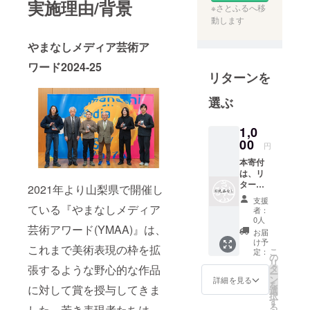
実施理由/背景
※さとふるへ移
動します
やまなしメディア芸術ア
ワード2024-25
リターンを
選ぶ
1,0
00
円
本寄付
は、リ
ターン
2021年より山梨県で開催し
の無い
支援
寄付と
ている『やまなしメディア
者：
なりま
0人
芸術アワード(YMAA)』は、
す。
お届
け予
これまで美術表現の枠を拡
こ
定：
の
リ
張するような野心的な作品
タ
ー
ン
詳細を見る
を
に対して賞を授与してきま
選
択
す
る
した。若き表現者たちは、