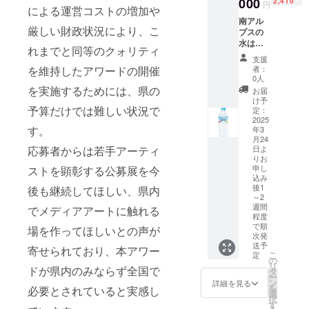
000
2,410
円
による運営コストの増加や
卓で活
躍する
南アル
厳しい財政状況により、こ
ワイン
プスの
です。
水は甲
れまでと同等のクォリティ
少し熟
斐駒ヶ
支援
成した
岳を望
を維持したアワードの開催
者：
香りに
む自然
0人
は照り
豊かな
を実施するためには、県の
お届
焼きや
北杜市
け予
予算だけでは難しい状況で
肉ジャ
白州町
定：
ガなど
で育ま
2025
す。
年3
の甘辛
れてい
月24
い醤油
ます。
応募者からは若手アーティ
日よ
味が良
飲みや
りお
く合い
すい軟
申し
ストを顕彰する公募展を今
ます。
水で、
込み
暑い時
その硬
後1
後も継続してほしい、県内
期には
度はお
～2
週間
少し冷
よそ
でメディアアートに触れる
程度
やすと
30。
で順
場を作ってほしいとの声が
さらに
すっき
次発
美味し
りとキ
送予
寄せられており、本アワー
くいた
レがよ
こ
定
の
だけま
く、 爽
リ
ドが県内のみならず全国で
タ
す。 白
やかな
ー
ン
詳細を見る
ワイン
清涼感
を
必要とされていると実感し
選
は淡い
のある
択
す
黄色。
味わい