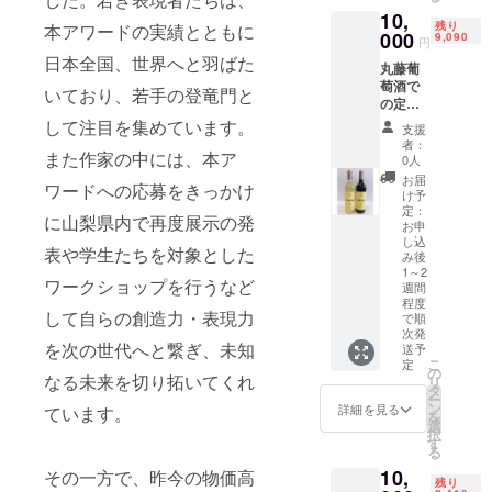
10,
残り
本アワードの実績とともに
000
9,090
円
日本全国、世界へと羽ばた
丸藤葡
萄酒で
いており、若手の登竜門と
の定番
製品で
して注目を集めています。
支援
ある黄
者：
また作家の中には、本ア
色いラ
0人
ベルの
お届
ワードへの応募をきっかけ
ワイン
け予
は、い
定：
に山梨県内で再度展示の発
つ飲ん
お申
し込
でも同
表や学生たちを対象とした
み後
じ味に
1～2
なるよ
ワークショップを行うなど
週間
うに
程度
作って
して自らの創造力・表現力
で順
いま
次発
を次の世代へと繋ぎ、未知
す。 赤
送予
こ
定
ワイン
の
なる未来を切り拓いてくれ
リ
の渋み
タ
ー
は少な
ン
詳細を見る
ています。
を
く、軽
選
択
い口当
す
る
たり
で、普
10,
その一方で、昨今の物価高
残り
段の食