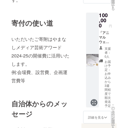
水を醸
トで
生産者
選
択
な成分
フード
があり
して三
す。
の声 生
す
る
ですの
ロスや
ますの
百年
0.1ctの
産者の
で品質
環境へ
で、 梅
七賢
100
ダイヤ
惜しま
に問題
の影響
雨の頃
180ml ■
モンド
,00
ぬ手間
寄付の使い道
はあり
を抑え
から夏
原産地
がシン
と愛情
0
円
ませ
ること
の間に
山梨県
プルか
が美味
ん。 直
につな
は一枚
■原材
つ上品
「アニ
しい地
射日
がりま
づかい
料・成
に胸元
マル
鶏を作
いただいたご寄附はやまな
光、高
す。ま
で、冷
分・提
を照ら
ウェル
りま
い温度
た、未
房によ
供サー
しま
フェア
しメディア芸術アワード
す。 地
支援
環境へ
使用資
る冷え
ビス詳
す。 カ
(快適性
鶏の様
者：
の放置
源に
過ぎを
2024-25の開催費に活用いた
細 山梨
ジュア
に配慮
子を見
0人
や保存
は、卵
防ぎ、
県産米
ルシー
した家
ながら
お届
します。
をお避
の機能
寒い季
■内容量
ンには
畜の飼
暑さ寒
け予
け下さ
性を高
節に
八巻酒
勿論、
養管
さに対
定：
例:会場費、設営費、企画運
い。 お
める可
は、羽
造店
フォー
理)」へ
お申
応し、
申込み
能性も
毛掛け
八ヶ岳
込み
マルに
の認知
エサの
営費等
時期に
秘めて
ふとん
から
名水仕
も着用
を広め
やり方
3週
より
おり、
にプラ
込み、
できる
なが
や水の
間程
ヴィン
産官学
スし
銘酒
ジュエ
ら、 ト
やり方
度で
テージ
連携に
て、保
甲斐男
リーで
レーサ
を工夫
順次
(収穫年)
よる研
温力を
山
自治体からのメッ
す。
ビリ
し、広
発送
が変わ
究にも
高める
180ml ■
こ
チェー
ティも
予定
い農場
の
ること
取り組
ことも
原産地
リ
ンはベ
確立し
で走り
セージ
タ
があり
んでお
できま
山梨県
ー
ネチア
ている
回るこ
ン
詳細を見る
ます。
りま
す。 ま
■原材
を
ンタイ
[DOWN
とによ
選
す。 私
た春や
料・成
択
プを使
PASS/
り健康
す
たちは
秋、季