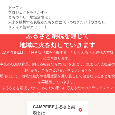
ますの
質なダ
ね肉:鶏
つなが
で、
ウンの
肉(甲州
トップ
>
るもの
ジュエ
生産
地鶏)、
プロジェクトをさがす
>
づくり
リーを
国、 ハ
食塩、
をして
まちづくり・地域活性化
>
外して
ンガ
発色剤
いま
くださ
リーか
未来を構想する表現者たちを次世代へつなぎたい【やまなし
(亜硫酸
す。 私
い。 ※
ら直接
Na,硝酸
メディア芸術アワード】
たち
サウナ
輸入を
K)リン
は、世
ふるさと納税を通じて
等高温
してい
酸塩、
界各地
の場
ます。
酸化防
の産地
所、ス
そし
止剤
地域に火を灯していきます
から確
キー場
て、自
VC、調
かな品
等極寒
社内で
味料加
CAMPFIREは、「好きな地域を応援する」というふるさと納税の本質
質の羽
地での
汲み上
熱食肉
毛を直
に立ち返ります。
ジュエ
げる富
製品(加
輸入
リーの
士山系
熱後包
事業の取組や背景、関わる職員たちの想いを形にし、集まった支援金の
し、 社
使用
の地下
装) ササ
内外で
使いみち、まちのビジョンやミッションを
は、火
水と高
ミ:鶏肉
の厳格
傷、凍
温乾燥
(甲州地
明確にして、地域の魅力や地場産業を掘り起こして健全なふるさと納税
な検査
傷の原
機で、
鶏)、食
を再構築していきます。
を実
因とな
さらに
塩、発
施、自
る場合
清潔、
ふるさとを応援したい、あなたの思いに応えるためのクラウドファン
色剤(亜
社工場
があり
ふっく
硫酸Na,
ディングプラットフォームがここにあります。
で羽毛
ますの
ら。 品
硝酸K)
ふと
で着用
質検
リン酸
ん、羽
しない
査、試
塩、酸
CAMPFIREふるさと納
毛製品
でくだ
験を実
化防止
を製造
さい。
施し、
剤VC、
税とは
してい