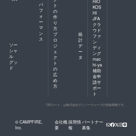
DOWNP
HIO
パ
15%
ト
ASS
KOS
フ
e.V. (社
の
HI
団法人
ォ
作
JFA
ダウン
ー
り
クラ
パス)が
マ
方
ウド
制度化
ン
プ
統
した
ファ
ス
ロ
計
「DOW
ン
ソー
NPASS(
ジ
デ
ディ
ダウン
シャ
ェ
ー
ング
パス)ト
ル
ク
タ
mac
レーサ
グッ
ト
ビリ
hi-ya
ド
の
ティ」
補助
の監査
広
金申
と品質
め
請サ
試験を
方
ポー
依頼、
その認
ト
定を取
得し
「QRコード」は株式会社デンソーウェーブの登録商標です。
た、数
少ない
日本企
© CAMPFIRE,
会社概
採用情
パートナー
業のひ
とつで
Inc.
要
報
募集
す。 丁