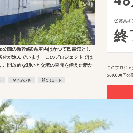
募集終
CAMPFIRE for Social Good
CAMPFIRE Creation
終
CAMPFIREふるさと納税
machi-ya
コミュニティ
丘公園の新幹線0系車両はかつて図書館とし
劣化が進んでいます。このプロジェクトでは
り、開放的な憩いと交流の空間を備えた新た
このプロジェ
569,000
円の
ピー
埋め込み
QRコード