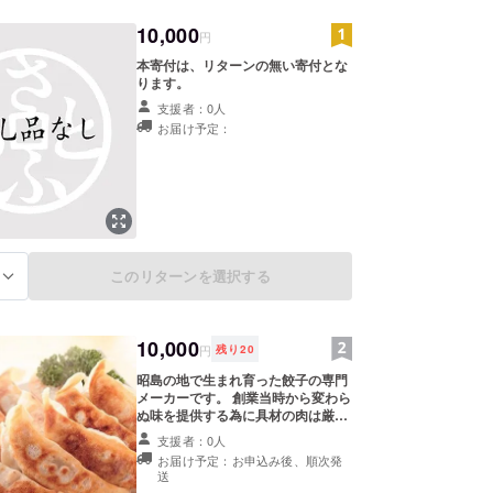
10,000
円
本寄付は、リターンの無い寄付とな
ります。
支援者：0人
お届け予定：
このリターンを選択する
る
10,000
円
残り
20
昭島の地で生まれ育った餃子の専門
メーカーです。 創業当時から変わら
ぬ味を提供する為に具材の肉は厳選
した国産の豚肉、豚脂のみを使用し
支援者：0人
ております。 また、野菜は国産の
お届け予定：お申込み後、順次発
キャベツ・ニラ・にんにく・生姜
送
等、鮮度の高い食材を工場内で加