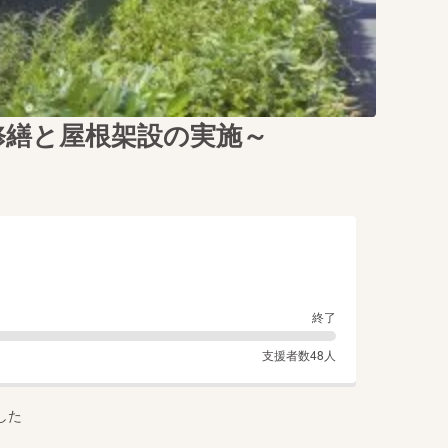
修繕と屋根架設の実施～
終了
支援者数
48
人
した