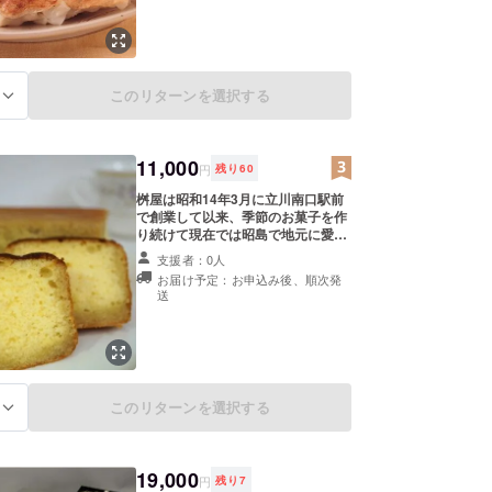
工・使用しております。 具材に使用
している調味料にもこだわり全体的
にもバランスの取れた味付けになっ
ております。 皮は専門の職人の手に
よって丹念に練り上げられたものを
このリターンを選択する
る
使用し、鮮度を保ちながら急速冷凍
することにより皆様に本格的な味を
楽しんで頂ける餃子です。 通常の大
きさと比べて大判サイズの餃子と
11,000
なっており、80個(約16人分)と食べ
円
残り
60
応えのある数量をお届け致します。
桝屋は昭和14年3月に立川南口駅前
安心・安全に召し上がって頂く為、
で創業して以来、季節のお菓子を作
金属探知機・X線異物探知機にて検
り続けて現在では昭島で地元に愛さ
査を行っております。 保存料、殺菌
れるお店となりました。 特にブラン
料は不使用の為、お礼品が到着致し
支援者：0人
デーケーキは店主が三代にわたり美
ましたら速やかに冷凍庫にて保管を
お届け予定：お申込み後、順次発
味しさを追及し試行錯誤を繰り返
お願い致します。 いくらでも食べる
送
し、永い歴史を経て出来上がった逸
事の出来る餃子を是非お楽しみくだ
品です。 歴代店主が選びぬいたブラ
さい。 ■生産者の声 元々ケンちゃん
ンデーは糖蜜と溶け合い熟成され、
餃子は中華料理店が母体となってお
時間がたつほどにまろやかな味に変
りますので、手作りの餃子の良さを
わっていきます。 また、アルコール
残しつつこだわりを追求しておりま
を密封した製法は長期保存が可能
す。 下記の調理法を参考にして頂き
このリターンを選択する
る
で、お酒好きの方におすすめのケー
ますとより一層おいしい餃子を召し
キです。 上品なお味は贈答品にもお
上がって頂けます。 調理方法1(水を
すすめのお品です。 ■生産者の声 ブ
こぼさない焼き方) 1.フライパンを
ランデーケーキを作り続けて40年以
熱し、大さじ1杯の油をひきます 2.
19,000
上になります。アルコール度数40度
円
残り
7
手早く餃子を冷凍のまま並べ、すぐ