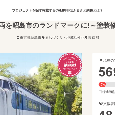
プロジェクトを探す
掲載する
CAMPFIREふるさと納税とは？
車両を昭島市のランドマークに!～塗装
東京都昭島市
まちづくり・地域活性化
東京都
注目のリターン
注目の新着プロジェクト
募集終了が近いプロジェクト
も
現在の
音楽
舞台・パフォーマンス
56
ゲーム・サービス開発
フード・飲食店
7%
書籍・雑誌出版
アニメ・漫画
目標金額は7
支援者
チャレンジ
ビューティー・ヘルスケ
48