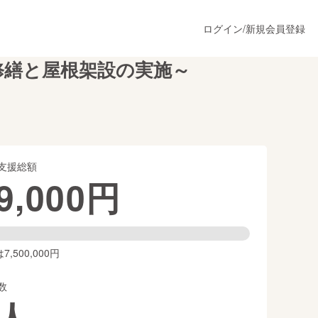
ログイン
/
新規会員登録
修繕と屋根架設の実施～
うすぐ公開されます
支援総額
プロダクト
9,000
円
ファッション
スポーツ
,500,000円
数
ア
ソーシャルグッド
人