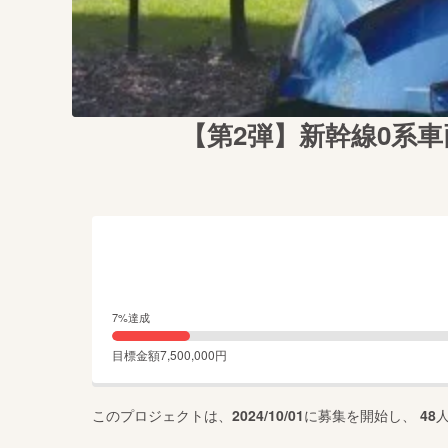
【第2弾】新幹線0系
7
%達成
目標金額
7,500,000
円
このプロジェクトは、
2024/10/01
に募集を開始し、
48