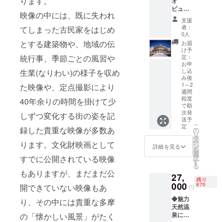
ります。
オ
るブラ
ぜ合わ
浴招待
注意事
レー
ピュー
ウン
せ平窯
券は必
項/その
ヌ、
映像の中には、既に失われ
ロラン
ボー
オーブ
支援
ずお持
他 ※寄
リーフ
ドデイ
ル。 計
者：
てしまった古民家をはじめ
ンで
ちくだ
付お申
パイ、
パス
6品を入
0人
じっく
さい。
し込み
リーフ
ポート
れた、
とする建築物や、地域の伝
お届
りと焼
・ご持
受付
パイシ
(大小人
定番焼
け予
き上げ
参なし
後、株
ナモ
シニア
統行事、季節ごとの風習や
き菓子
定：
まし
の場
式会社
ン、ダ
共通)が
お申
の詰め
た。 マ
合、事
サンリ
コワー
し込
生業(なりわい)の様子を収め
2枚 ハ
合わせ
ドレー
由に関
オエン
ズ、エ
み後
ローキ
です。
ヌ、サ
わらず
ターテ
コッ
1～2
た映像や、定点撮影により
ティや
■生産者
ブレ、
週間
サービ
イメン
セ、リ
マイメ
の声
程度
焼き
40年余りの時間を掛けて少
スのご
トより
ン
ロディ
【こだ
で順
ドーナ
提供が
チケッ
ツァー
をはじ
わりの
次発
しずつ変化する街の姿を記
ツ、
出来ま
トを送
トル
めとし
送予
材料】
フィナ
せん。
付いた
テ、メ
こ
定
た、た
小麦粉:
録した貴重な映像が多数あ
の
ンシェ
(規定の
しま
レンゲ
リ
くさん
ポスト
タ
など1箱
料金を
す。 ※
フレー
ー
ります。文化財映画として
の人気
ハーベ
ン
詳細を見る
で沢山
ご請求
事前に
ズ、
を
サンリ
ストの
選
の「お
させて
来場予
フィナ
すでに公開されている映像
択
オキャ
心配が
す
いし
頂きま
約をお
ンシェ
る
ラク
ない国
い」を
もありますが、まだまだ公
す。) ・
願いい
アプリ
ターと
27,
内(長
感じて
ご利用
たしま
コ、
残り
ふれあ
野・群
000
870
開できていない映像もあ
いただ
円
の際
す。 ※
える
馬・北
けま
は、ご
先着に
フィナ
テーマ
◆魅力
海道)産
り、その中には貴重な多摩
す。 東
入館時
て受付
ンシェ
パーク!
天然温
を使用
京都多
にフロ
を行
フィ
全館屋
泉に炭
の「懐かしい風景」がたく
してい
摩市で
ントへ
い、定
グ、