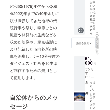
て ・サ
提供 ■
飼料で
ロラン
共通)が
お申
る差額
ずサー
■生産者
ンリオ
お礼品
元気に
昭和50(1975)年代から令和
し込
タン 京
1枚、シ
返金に
ビスの
の声
ピュー
の内容
育った
み後
王尾根
アター
は応じ
ご提供
「私た
ロラン
につい
鶏の卵
1～2
4(2022)年までの40年余りに
のメル
ピュー
られま
が出来
ちのお
ドデイ
て ・極
週間
です。
シー
ロパス1
せん。
ませ
菓子が
程度
渡り撮影してきた地域の伝
パス
楽湯多
◆レモ
ショコ
枚
・深夜1
ん。(規
幸せを
で順
ポート
摩セン
ン果汁:
ラ ×2 レ
(ピュー
時以降
定の料
運ぶこ
次発
統行事や祭り、季節ごとの
[2枚]
ター店
イタリ
トロマ
ロパス
送予
は深夜
金をご
とがで
回数券
ア産の
こ
定
ドレー
販売所
風習や開発前の生業などを
追加料
請求さ
きます
の
サービ
[10枚綴
有機レ
リ
ヌ ×3 か
にて、
金が発
せて頂
よう
タ
ス提供
り]
モン果
ー
収めた映像や、定点撮影に
らきだ
ご希望
生いた
きま
に」そ
ン
詳細を見る
地:東京
サービ
汁と瀬
を
の道
のシア
しま
す。) ※
う願い
選
都多摩
ス提供
戸内海
より記録した市内各所の映
択
リーフ
ターの
す。 ・
チケッ
ながら
す
市
地:東京
の高根
る
パイ 多
優先入
その他
トは期
お菓子
有効期
都 多摩
像を編集し、5～10分程度の
島産の
摩どー
場券と
61,
詳細は
限迄に
を作っ
限:発送
市
レモン
なつ プ
引き換
公式HP
必ずご
て20年
000
ダイジェスト動画を10本ほ
日から3
有効期
円
(栽培期
レーン
えられ
をご確
利用く
目にな
か月後
限:発送
間中農
多摩
ます)、
サンリ
認、ま
ださ
りまし
ど制作するための費用とし
の末日
日から
薬不使
どーな
ライド
オ
たは施
い。期
た。 こ
まで ■
2026年
用)の果
て使用します。
つ チョ
ピュー
ピュー
設にお
日を過
れから
注意事
3月末日
汁、2種
コ パウ
ロパス1
ロラン
電話く
ぎたチ
も誠実
項/その
■提供
支援
類をそ
ンド フ
枚(1枚
ドデイ
ださ
ケット
にまっ
者：
他 ※寄
サービ
の時ど
ルーツ
で最大4
パス
い。
はご利
すぐ
0人
付お申
ス いつ
きで使
パウン
名様ま
ポート
用頂け
に お
お届
し込み
でもご
用して
自治体からのメッ
ド オレ
で、館
(大小人
ませ
菓子を
け予
受付
利用可
おりま
ンジ パ
内2か所
シニア
ん。 ※
つくっ
定：
後、株
能な入
す。ご
セージ
ウンド
のライ
共通)が
お申
チケッ
てまい
式会社
浴券と
了承く
し込
かぼ
ド系ア
2枚、シ
トの払
りま