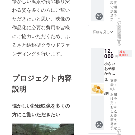
懐かしい風景や街の移り変
程度
徒歩1分
で順
♪ お風
わる姿を多くの方にご覧い
次発
呂・岩
送予
ただきたいと思い、映像の
盤浴・
こ
定
の
ボディ
リ
作品化に必要な費用を皆様
タ
ケア・
ー
ン
詳細を見る
食事・
を
にご協力いただくため、ふ
選
リラッ
択
す
クスス
る
るさと納税型クラウドファ
ペース
12,
が充実
残り
ンディングを行います。
000
3,060
の大型
円
温浴施
小さい
設にな
お子様
りま
からご
プロジェクト内容
す。 ★
年配の
人気の
支援
方ま
者：
炭酸泉
説明
で、誰
0人
など多
もが
お届
彩なお
知って
け予
風呂が
いる定
定：
あるだ
懐かしい記録映像を多くの
番の焼
お申
けでな
し込
き菓子
方にご覧いただきたい
く、追
み後
を、ナ
加料金
順次
チュラ
なしで
発送
ンドが
こ
予定
楽しめ
の
厳選し
リ
る7種類