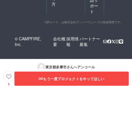
請サ
方
ポー
ト
「QRコード」は株式会社デンソーウェーブの登録商標です。
© CAMPFIRE,
会社概
採用情
パートナー
Inc.
要
報
募集
東京都多摩市
さんへアンコール
もう一度プロジェクトをやってほしい
1