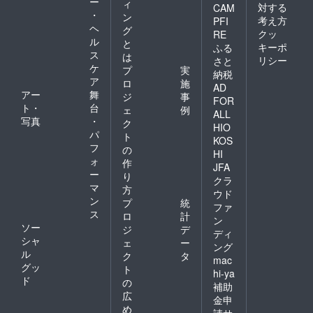
ー
ィ
対する
ん。 ※
CAM
・
ン
チケッ
考え方
PFI
ヘ
トの払
グ
クッ
RE
戻等は
ル
と
キーポ
ふる
出来ま
ス
は
リシー
さと
せん。
ケ
プ
実
納税
ア
ロ
施
AD
アー
舞
ジ
事
FOR
ト・
台
ェ
例
ALL
写真
・
ク
HIO
パ
ト
KOS
フ
の
HI
ォ
作
JFA
ー
り
クラ
マ
方
ウド
ン
プ
統
ファ
ス
ロ
計
ン
ソー
ジ
デ
ディ
シャ
ェ
ー
ング
ル
ク
タ
mac
グッ
ト
hi-ya
ド
の
補助
広
金申
め