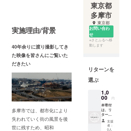
東京都
多摩市
東京都
実施理由/背景
お問い合わ
せ
※さとふるへ移
動します
40年余りに渡り撮影してき
た映像を皆さんにご覧いた
だきたい
リターンを
選ぶ
1,0
00
円
本寄付
多摩市では、都市化により
は、リ
ターン
失われていく街の風景を後
の無い
支援
寄付と
者：
世に残すため、昭和
なりま
0人