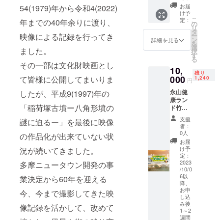
す。
お届
54(1979)年から令和4(2022)
け予
こ
定：
年までの40年余りに渡り、
の
リ
タ
映像による記録を行ってき
ー
ン
詳細を見る
を
選
ました。
択
す
る
その一部は文化財映画とし
10,
残り
000
て皆様に公開してまいりま
1,240
円
永山健
したが、平成9(1997)年の
康ラン
「稲荷塚古墳ー八角形墳の
ド竹取
の湯
支援
謎に迫るー」を最後に映像
の入館
者：
券にな
0人
の作品化が出来ていない状
りま
お届
す。
け予
況が続いてきました。
【施設
定：
説明】
2023
多摩ニュータウン開発の事
/10/0
新宿か
6以
業決定から60年を迎える
ら約30
降、
分 京
お申
今、今まで撮影してきた映
王線・
し込
小田急
み後
像記録を活かして、改めて
線永山
1～2
駅から
週間