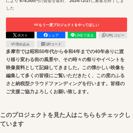
により
678,000
円の資金を集め、
2024/12/27
に募集を終了しま
した
もう一度プロジェクトをやってほしい
ポスト
シェア
LINEで送る
URLコピー
埋め込み
QRコード
多摩市では昭和50年代から令和4年までの40年余りに渡
り移り変わる街の風景や、その時々の祭りやイベントを
映像資料として記録してきました。この懐かしい映像を
編集して多くの皆様にご覧いただきたく、この度のふる
さと納税型クラウドファンディングを行います。皆様の
ご支援ご協力よろしくお願い致します。
このプロジェクトを見た人はこちらもチェックし
ています