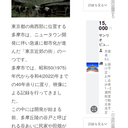
タ
た素材
ー
の岩盤
ン
詳細を見る
で丁寧
を
浴が人
選
に焼き
択
気 ★0
す
上げま
る
歳～2歳
した。
のお子
15,
一口食
東京都の南西部に位置する
さんは
000
べれば
円
入館料
ほろり
多摩市は、ニュータウン開
無料!ベ
サンリ
と溶け
ビーバ
オ
発に伴い急速に都市化が進
てバ
スのご
ピュー
ターが
用意も
ロラン
んだ「東京近郊の街」の一
香り、
支援
ありま
ドデイ
者：
甘すぎ
す(男女
パス
つです。
0人
ずくど
各1つず
ポート
お届
くな
多摩市では、昭和50(1975)
つ) ★
(大小人
け予
い、シ
キッズ
シニア
定：
ンプル
年代から令和4(2022)年まで
スペー
共通)が
お申
でやさ
し込
スにボ
1枚 ハ
しい味
の40年余りに渡り、映像に
み後
ウリン
ローキ
のマド
1～2
グや
ティや
よる記録を行ってきまし
レー
週間
ゲーム
マイメ
程度
ヌ。 バ
コー
ロディ
た。
で順
ターの
ナー・
をはじ
次発
リッチ
この中には開発が始まる
カラオ
めとし
送予
な香り
こ
定
ケ・
た、た
の
と風味
前、多摩丘陵の谷戸と呼ば
リ
ダー
くさん
タ
が際立
ー
ツ・そ
の人気
ン
詳細を見る
つ、
れる谷あいに民家や田畑が
を
して話
サンリ