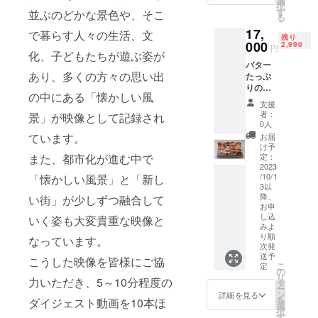
選
さっく
択
題のボ
オキャ
す
並ぶのどかな景色や、そこ
りと焼
る
ルダリ
ラク
かれた
ングは
ターと
17,
で暮らす人々の生活、文
フィナ
残り
小学生
ふれあ
000
2,990
ン
円
以下無
える
化、子どもたちが遊ぶ姿が
シェ。
料! ご家
テーマ
バター
レモン
あり、多くの方々の思い出
族から
パーク!
たっぷ
果汁と
お一人
全館屋
りの
栽培期
の中にある「懐かしい風
様まで1
内型施
フィナ
間中農
支援
日中滞
設だか
ン
者：
景」が映像として記録され
薬不使
在を満
ら、雨
シェ、
0人
用の国
喫でき
が降っ
直前に
ています。
お届
産レモ
る施設
ても大
アーモ
け予
ンの皮
です。
丈夫!1
ンドを
また、都市化が進む中で
定：
を使
■お礼品
日中快
挽いて
2023
い、酸
/10/1
「懐かしい風景」と「新し
の内容
適に過
作る
味のき
3以
につい
ごせる
アーモ
いた爽
降、
い街」が少しずつ融合して
て ・永
よ♪
ンド
やかな
お申
山健康
ピュー
プード
し込
レモン
いく姿も大変貴重な映像と
ランド
ロラン
ルを
みよ
ケー
竹取の
ドで大
使った
り順
なっています。
キ。 有
湯入館
人も子
ダコ
次発
機アー
送予
券[入館
どもも
ワーズ
こうした映像を皆様にご協
モンド
こ
定
チケッ
楽しも
など 添
の
の香ば
リ
力いただき、5～10分程度の
ト×1]
う!
加物を
タ
しさ、
ー
2023
使わ
ン
詳細を見る
おいし
を
ダイジェスト動画を10本ほ
サービ
SANRI
ず 材
選
さを感
択
ス提供
O CO.,
料、配
す