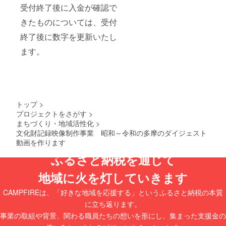
れ、お
注意事
市
タチオ
受付終了後に入金が確認で
早めに
項/その
有効期
洋酒
お召し
きたものについては、受付
他 ※寄
限:発送
ケーク
上がり
付お申
日から3
オフ
くださ
終了後に数字を更新いたし
し込み
か月後
リュイ:
い。 ※
受付
の末日
小麦粉
ます。
フィナ
後、株
まで ・
バター
ンシェ
式会社
ライド
卵 砂糖
に蜂蜜
サンリ
ピュー
レーズ
を使用
オエン
ロパス
ン プラ
してお
ターテ
(ファミ
ム 胡桃
ります
イメン
リータ
アプリ
ので、1
トより
イプ)[1
コット
トップ
>
歳未満
チケッ
枚]
ラム酒
プロジェクトをさがす
>
の乳児
トを送
サービ
ベーキ
まちづくり・地域活性化
>
には食
付いた
ス提供
ングパ
べさせ
文化財記録映像制作事業 昭和～令和の多摩のダイジェスト
しま
地:東京
ウダー
ないで
動画を作ります
す。 ※
都多摩
ケー
くださ
事前に
市
クオラ
い。
ふるさと納税を通じて
来場予
有効期
ンジェ:
約をお
限:発送
小麦粉
地域に火を灯していきます
願いい
日から3
卵 オレ
たしま
か月後
ンジ 砂
す。 ※
の末日
糖 サ
CAMPFIREは、「好きな地域を応援する」というふるさと納税の本質
先着に
まで ・
ワーク
に立ち返ります。
て受付
レディ
リーム
を行
キティ
事業の取組や背景、関わる職員たちの想いを形にし、集まった支援金の
バター
い、定
ハウス
洋酒 レ