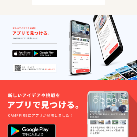
ずサー
か月後
ングパ
ビスの
の末日
ウダー
ご提供
まで ■
ブル
が出来
注意事
ター
ませ
項/その
ニュ産
ん。(規
他 ※寄
岩塩
定の料
付お申
エンガ
金をご
し込み
ディー
請求さ
受付
ナ:小麦
せて頂
後、株
粉 バ
きま
式会社
ター 卵
す。) ※
サンリ
砂糖
チケッ
オエン
アーモ
トは期
ターテ
ンド は
限迄に
イメン
ちみつ
必ずご
トより
クルミ
利用く
チケッ
ヘーゼ
ださ
トを送
ルナッ
い。期
付いた
ツ コー
日を過
しま
ンス
ぎたチ
す。 ※
ターチ
ケット
事前に
洋酒 塩
はご利
来場予
くま
用頂け
約をお
のメー
ませ
願いい
プルマ
ん。 ※
たしま
ドレー
チケッ
す。 ※
ヌ:卵 小
トの払
先着に
麦粉 砂