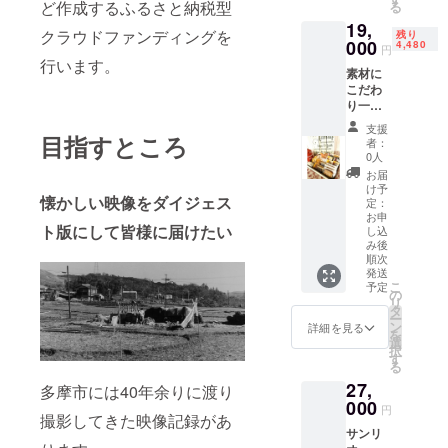
じられ
ど作成するふるさと納税型
る
地:東京
LTD.
合、作
るアー
19,
都多摩
APPRO
り方
クラウドファンディングを
モンド
残り
市
VAL
焼き時
000
4,480
円
クッ
有効期
No.P15
間 全
行います。
キー。
素材に
限:発送
10021 ■
てにに
素朴で
こだわ
日から
お礼品
こだ
味わい
り一つ
6ヵ月 ■
の内容
わった
深い、
一つ丁
注意事
につい
お菓子
支援
国産大
寧に心
目指すところ
項/その
て ・サ
達で
者：
豆で
を込め
他 ・土
ンリオ
す。 一
0人
作った
てお作
日祝日
ピュー
つ一つ
お届
おから
りして
関係な
ロラン
違うお
け予
を使用
懐かしい映像をダイジェス
おりま
くお使
ドデイ
菓子を
定：
したお
す。 北
お申
い頂け
パス
取り揃
から
ト版にして皆様に届けたい
し込
海道産
ます。
ポート
えまし
クッ
み後
のバ
・寄付
[1枚]
たので
キー。
順次
ターを
お申し
召し上
発送
サ
使用
込み受
サービ
がるご
こ
予定
クッ・
の
し、き
付後、
ス提供
とに新
リ
ホロッ
タ
め細か
入浴招
地:東京
しい楽
ー
とした
ン
詳細を見る
な小麦
待券を
都多摩
しみが
を
食感
選
粉を厳
送付い
市
広がり
択
に、 黒
す
選。毎
たしま
有効期
ます。
る
糖がし
朝届け
す。 ・
限:発行
内容:
27,
つこく
多摩市には40年余りに渡り
て頂い
ご予約
後から3
フィナ
なく上
000
ている
円
は不要
か月後
ン
撮影してきた映像記録があ
品に口
新鮮な
です
の末日
シェ、
サンリ
に広が
卵を混
が、入
まで ■
マド