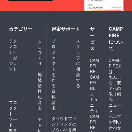
戻等は
て受付
糖 はち
出来ま
を行
みつ
せん。
い、定
メープ
員に達
ルシ
した場
ロップ
合は受
ベーキ
カテゴリー
起案サポート
サ
CAMP
付終了
ングパ
ー
FIRE
となり
ウダー
テク
ま
プ
ス
ます。
ビ
につい
各日の
ノロ
ち
ロ
タ
ス
て
定員数
ジー
づ
ジ
ッ
につき
・ガ
く
ェ
フ
まして
CAM
CAMP
ジェ
り
ク
に
はお答
PFI
FIREと
ット
・
ト
相
えでき
RE
は
ません
地
を
談
CAM
あんし
ので、
域
作
す
PFI
ん・安
予めご
活
る
る
了承く
RE
全への
性
資
ださ
コ
取り組
化
料
い。 ※
ミュ
み
チケッ
プロ
音
請
ニ
ニュー
トは必
ダク
楽
求
ティ
ス
ずお持
ト
CAM
ヘルプ
ちくだ
クラウドファ
フー
チ
さい。
PFI
お問い
ンディングの
ド・
ャ
ご持参
RE
合わせ
ノウハウを無
飲食
レ
なしの