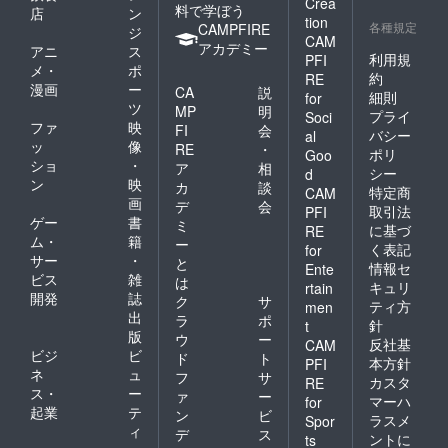
Crea
料で学ぼう
場合、
店
ン
tion
事由に
各種規定
CAMPFIRE
ジ
CAM
関わら
アカデミー
アニ
ス
ずサー
利用規
PFI
メ・
ポ
ビスの
約
RE
漫画
ー
ご提供
CA
説
細則
for
が出来
ツ
MP
明
プライ
Soci
ませ
ファ
映
FI
会
バシー
al
ん。(規
ッ
像
RE
・
ポリ
定の料
Goo
ショ
・
ア
相
金をご
シー
d
ン
映
請求さ
カ
談
特定商
CAM
せて頂
画
デ
会
取引法
PFI
きま
ゲー
書
ミ
に基づ
RE
す。) ※
ム・
籍
ー
く表記
for
チケッ
サー
・
と
トは期
情報セ
Ente
ビス
雑
は
限迄に
キュリ
rtain
開発
誌
必ずご
ク
サ
ティ方
men
利用く
出
ラ
ポ
針
t
ださ
版
ウ
ー
反社基
CAM
い。期
ビジ
ビ
ド
ト
日を過
本方針
PFI
ネ
ュ
フ
サ
ぎたチ
カスタ
RE
ス・
ー
ケット
ァ
ー
マーハ
for
はご利
起業
テ
ン
ビ
ラスメ
Spor
用頂け
ィ
デ
ス
ントに
ts
ませ