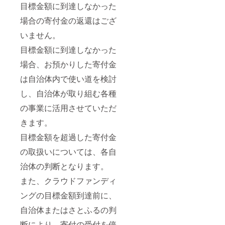
糖、ク
目標金額に到達しなかった
の末日
SANRI
ちくだ
アプリ
リー
まで ・
O CO.,
さい。
コ:卵 小
ム、バ
場合の寄付金の返還はござ
ライド
LTD.
ご持参
麦粉
ター、
ピュー
APPRO
なしの
アーモ
いません。
有機レ
ロパス
VAL
場合、
ンドパ
モン果
(ファミ
No.P15
事由に
ウダー
目標金額に到達しなかった
汁、レ
リータ
10021 ■
関わら
バター
モンの
イプ)[1
お礼品
ずサー
砂糖 杏
場合、お預かりした寄付金
皮、食
枚(4人
の内容
ビスの
クリー
塩 アー
まで可)]
につい
ご提供
は自治体内で使い道を検討
ム(乳製
モンド
て ・サ
が出来
品)食塩
クッ
し、自治体が取り組む各種
サービ
ンリオ
ませ
フィ
キー:小
ス提供
ピュー
ん。(規
ナン
麦粉(小
の事業に活用させていただ
地:東京
ロラン
定の料
シェ
麦(国
都多摩
ドデイ
金をご
フィグ:
きます。
産))、バ
市
パス
請求さ
卵 小麦
ター、
有効期
ポート
せて頂
粉 アー
目標金額を超過した寄付金
砂糖、
限:発送
[2枚]
きま
モンド
鶏卵、
日から3
す。) ※
の取扱いについては、各自
パウ
有機
か月後
サービ
チケッ
ダー バ
アーモ
治体の判断となります。
の末日
ス提供
トは期
ター 砂
ンドス
まで ・
地:東京
限迄に
糖 い
ライス
また、クラウドファンディ
レディ
都多摩
必ずご
ちじく
おから
キティ
市
利用く
クリー
ングの目標金額到達前に、
クッ
ハウス
有効期
ださ
ム(乳製
キー:小
フォト
限:発送
い。期
品)食塩
自治体またはさとふるの判
麦粉(小
引換券
日から3
日を過
フィ
麦(国
[1枚]
か月後
ぎたチ
ナン
断により、寄付の受付を停