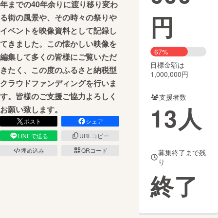
年までの40年余りに渡り移り変わ
円
る街の風景や、その時々の祭りや
まちづくり・地域活性化
イベントを映像資料として記録し
てきました。この懐かしい映像を
CAMPFIRE for Social Good
CAMPFIRE Creation
67%
編集して多くの皆様にご覧いただ
CAMPFIREふるさと納税
machi-ya
コミュニティ
目標金額は
きたく、この度のふるさと納税型
1,000,000円
クラウドファンディングを行いま
す。皆様のご支援ご協力よろしく
支援者数
13
人
お願い致します。
ポスト
シェア
LINEで送る
URLコピー
埋め込み
QRコード
募集終了まで残
り
終了