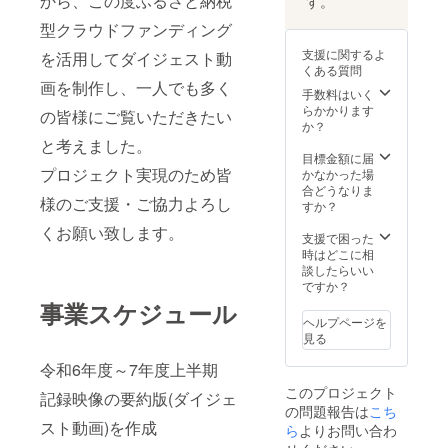
から、この度ふるさと納税
す。
請求さ
金をご
クッ
子をお
No.P15
当たり
市
コワー
せて頂
請求さ
キー[1
楽しみ
10021 ■
くじ売
有効期
型クラウドファンディング
ズ:卵白
きま
せて頂
袋(4枚
いただ
お礼品
り場で
限:発送
(卵を含
す。) ※
きま
入り)]
支援に関するよ
を活用してダイジェスト動
けたら
の内容
お好き
日から3
む)アー
チケッ
す。) 回
製
くある質問
幸いで
につい
なくじ
か月後
モンド
トは期
数券は
造地:東
画を制作し、一人でも多く
す。 ■
て ・サ
をお引
の末日
パウ
手数料はいく
限迄に
期限迄
京都多
お礼品
ンリオ
きくだ
まで ■
ダー 小
らかかります
必ずご
に必ず
の皆様にご覧いただきたい
摩市
の内容
ピュー
さい)、
注意事
麦粉 砂
か？
利用く
ご利用
賞
につい
ロラン
カ
項/その
糖 ヘー
と考えました。
ださ
くださ
味期限:
て ・焼
ドデイ
チュー
他 ※寄
ゼル
目標金額に届
い。期
い。期
発送日
菓子詰
パス
シャ引
付お申
ナッ
プロジェクト実現のため皆
かなかった場
日を過
日を過
から40
合せ[28
ポート
換券2枚
し込み
ツ エ
合どうなりま
ぎたチ
ぎた回
日 ・ブ
様のご支援・ご協力よろし
個入り]
[1枚]
(館内で
受付
コッセ:
すか？
ケット
数券は
ラウン
製
お好き
後、株
アーモ
はご利
ご利用
ボール
くお願い致します。
造地:東
サービ
なカ
式会社
ンドパ
支援で困った
用頂け
頂けま
[1袋(6
京都多
ス提供
チュー
サンリ
ウダー
時はどこに相
ませ
せん。
個入り)]
摩市
地:東京
シャと
オエン
卵 小麦
談したらいい
ん。 ※
換金、
製
賞
都多摩
引き換
ターテ
粉 バ
ですか？
チケッ
払戻し
造地:東
味期限:
市
えられ
イメン
ター 砂
事業スケジュール
トの払
はでき
京都多
発送日
有効期
ます) ハ
トより
糖 ココ
戻等は
ませ
ヘルプページを
摩市
から2週
限:発送
ローキ
チケッ
ア アー
出来ま
ん。
見る
賞
間 ■注
日から3
ティや
トを送
モン
せん。
味期限:
意事項/
か月後
マイメ
付いた
ド リ
令和6年度～7年度上半期
発送日
その他
の末日
ロディ
しま
ン
から40
このプロジェクト
※画像は
まで ・
をはじ
す。 ※
ツァー
記録映像の要約版(ダイジェ
日 ■原
イメー
シア
めとし
事前に
の問題報告は
こち
トルテ:
材料・
スト動画)を作成
ジで
ター
た、た
来場予
アーモ
ら
よりお問い合わ
成分 マ
す。 ※
ピュー
くさん
約をお
ンド 小