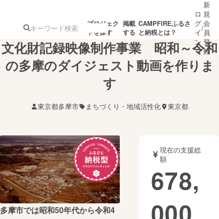
新
ロ
規
グ
会
プロジェク
掲載
CAMPFIREふるさ
/
トを探す
する
と納税とは？
イ
員
ン
登
文化財記録映像制作事業 昭和～令和
録
の多摩のダイジェスト動画を作りま
す
人気のプロ
注目のリ
注目の新着プロ
募集終了が近いプ
もうすぐ公開
ジェクト
ターン
ジェクト
ロジェクト
されます
東京都多摩市
まちづくり・地域活性化
東京都
アート・写真
音楽
現在の支援総
テクノロジー・ガジェット
ゲーム・サ
額
678,
映像・映画
書籍・雑誌
000
多摩市では昭和50年代から令和4
ビジネス・起業
チャレンジ