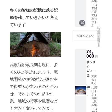
サンリ
してご
ださ
み後
ちゃ パ
トラク
アター
戻等は
す。 ■
オエン
利用い
い。 ■
1～2
ウンド
ション
ピュー
出来ま
お礼品
ターテ
ただけ
週間
お礼品
多くの皆様の記憶に残る記
チョコ
のいず
ロパス2
せん。
の内容
程度
イメン
ます。
の内容
チップ
れかが
枚
につい
で順
トより
平日、
録を残していきたいと考え
につい
天使の
優先入
(ピュー
て ・豪
次発
チケッ
土日
て ・マ
おくり
場でご
ロパス
送予
華お楽
ています
トを送
祝、
ドレー
こ
定
もの ■
乗車で
販売所
しみプ
の
付いた
シーズ
ヌ[3個]
リ
生産者
きま
にて、
ラン[18
タ
しま
ン料金
製
ー
の声 東
す)、サ
ご希望
個入り]
ン
詳細を見る
す。 ※
適用期
造地:東
を
京郊外
ンリオ
のシア
原
選
事前に
間中も
京都多
択
の自然
当たり
ターの
産地:東
す
来場予
ご利用
摩市
る
が残る
くじ1枚
優先入
京都多
約をお
いただ
賞
街、唐
(館内当
場券と
74,
摩市/製
願いい
けま
味期限:
木田で
たりく
引き換
造地:東
000
たしま
す。 ■
円
発送日
地元に
じ売り
えられ
京都多
す。 ※
注意事
から20
末永く
場でお
ます)、
サンリ
摩市
高度経済成長期を境に、多
先着に
項/その
日 ・
愛され
好きな
ライド
オ
賞
て受付
他 ◆配
フィナ
ていけ
くじを
ピュー
ピュー
味期限:
くの人が東京に集まり、宅
を行
送に関
ンシェ
るよう
お引き
ロパス1
ロラン
出荷日
い、定
する内
支援
[3個]
努めて
くださ
枚(1枚
ド年間
地開発や住宅建設が進む中
+7日 ■
者：
員に達
容 寄付
製
いるパ
い)、レ
で最大4
パス
原材
0人
した場
申し込
造地:東
で街並みが変わるのと合わ
ティス
ディキ
名様ま
ポート
料・成
お届
合は受
み後に
京都多
リーで
ティハ
で、館
引換券1
分 フィ
け予
付終了
2026年
摩市
せ、それまでの生活や生
す。 素
ウス
内2か所
枚(イン
ナン
定：
となり
3月度末
賞
材にこ
フォト
のライ
フォ
お申
シェ:卵
業、地域の行事や風習など
ます。
日の回
味期限:
し込
だわ
引換券1
ド系ア
メー
アーモ
各日の
数券(10
発送日
み後
り、衛
枚(レ
トラク
ション
ンド バ
も大きく変わってきまし
定員数
枚綴り)
から20
1～2
生管理
ディキ
ション
セン
ター 小