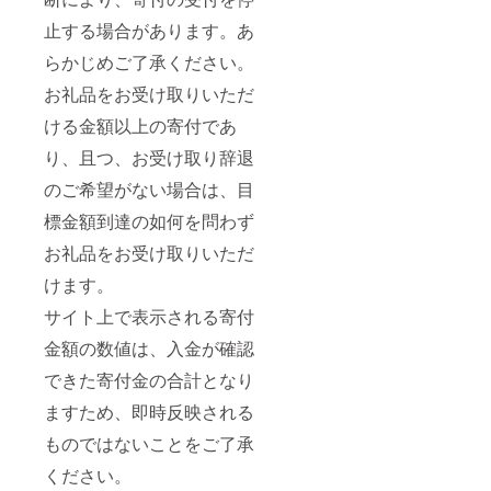
産))、バ
の末日
ケット
シェ
ター、
止する場合があります。あ
サービ
まで ・
はご利
ショコ
おか
ス提供
シア
用頂け
ラ:小麦
ら、ゴ
らかじめご了承ください。
地:東京
ター
ませ
粉 アー
マ、砂
都多摩
ピュー
ん。 ※
モンド
お礼品をお受け取りいただ
糖、鶏
市
ロパス
チケッ
卵 チョ
卵、食
有効期
[2枚]
トの払
コレー
ける金額以上の寄付であ
塩 ブラ
限:発送
戻等は
ト バ
ウン
日から3
サービ
出来ま
ター 砂
り、且つ、お受け取り辞退
ボール:
か月後
ス提供
せん。
糖 いち
小麦粉
の末日
地:東京
のご希望がない場合は、目
じく 胡
(小麦(国
まで ・
都多摩
桃 ヘー
産))、バ
標金額到達の如何を問わず
カ
市
ゼル
ター、
チュー
有効期
ナッツ
砂糖、
お礼品をお受け取りいただ
シャ引
限:発送
ピスタ
アーモ
換券[1
日から3
チオ
けます。
ンド
枚]
か月後
ル・
プード
サービ
の末日
クール
サイト上で表示される寄付
ル ■注
ス提供
まで ・
フレー
意事項/
地:東京
サンリ
金額の数値は、入金が確認
ズ:アー
その他
都多摩
オ当た
モンド
※画像は
できた寄付金の合計となり
市
りくじ
パウ
イメー
有効期
[1枚]
ダー 小
ジで
ますため、即時反映される
限:発送
麦粉 卵
す。 ※
日から3
サービ
バター
ものではないことをご了承
開封後
か月後
ス提供
砂糖 乾
は冷蔵
の末日
地:東京
燥いち
ください。
庫に入
まで ■
都多摩
ご ピス