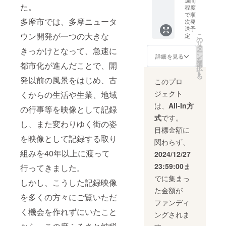
につき
をご送
週間
日 ・レ
を徹底
ティハ
の何れ
ターに
た。
麦粉 砂
程度
まして
付しま
モン
しなが
ウスで
かが優
て、年
糖 アプ
で順
はお答
す ◆有
ケーキ
多摩市では、多摩ニュータ
ら日々
お撮り
先入場
間パス
リコッ
次発
えでき
効期限
[3個]
お菓子
したキ
でご乗
ポート
送予
ト マ
ません
2026年
製
ウン開発が一つの大きな
こ
定
と向き
ティ
車でき
と引き
ドレー
の
ので、
3月末日
造地:東
リ
合って
ちゃん
ます)、
換えら
ヌ:卵 小
タ
予めご
までご
きっかけとなって、急速に
京都多
ー
いま
との写
レディ
れます)
麦粉 バ
ン
詳細を見る
了承く
利用い
摩市
を
す。 店
真と引
キティ
2023
ター砂
選
都市化が進んだことで、開
ださ
ただけ
賞
択
名の
き換え
ハウス
SANRI
糖 蜂蜜
す
い。 ※
ます。
味期限:
る
『アン
られま
フォト
O CO.,
ベーキ
発以前の風景をはじめ、古
このプロ
チケッ
◆その
発送日
グラン
す)、カ
引換券1
LTD.
ングパ
トは必
他 回数
から20
ジェクト
くからの生活や生業、地域
メル
チュー
枚(レ
APPRO
ウダー
ずお持
券は必
日 ・
シー』
シャ引
ディキ
VAL
リー
は、
All-In方
ちくだ
ずお持
アーモ
の行事等を映像として記録
はフラ
換券1枚
ティハ
No.P15
フパイ:
さい。
ちくだ
ンド
式
です。
ンス語
(館内で
ウスで
10021 ■
小麦粉
ご持参
さい。
し、また変わりゆく街の姿
クッ
で『最
お好き
お撮り
お礼品
バター
目標金額に
なしの
ご持参
キー[1
大限の
カ
したキ
の内容
砂糖 食
を映像として記録する取り
場合、
なしの
袋(60g)]
関わらず、
感謝』
チュー
ティ
につい
塩
事由に
場合、
製
の意
シャと
ちゃん
て ・年
リーフ
組みを40年以上に渡って
2024/12/27
関わら
事由に
造地:東
味。 全
引き換
との写
間パス
パイシ
ずサー
関わら
京都多
23:59:00
ま
てに感
えられ
真と引
ポート
行ってきました。
ナモン:
ビスの
ずサー
摩市
謝を伝
ます)
き換え
引換券
小麦
でに集まっ
ご提供
ビスの
賞
しかし、こうした記録映像
えられ
2023
られま
[1枚]
粉、バ
が出来
ご提供
味期限:
た金額が
るよう
SANRI
す)、サ
ター、
ませ
が出来
発送日
を多くの方々にご覧いただ
に取り
O CO.,
ンリオ
サービ
砂糖、
ファンディ
ん。(規
ませ
から40
組みな
LTD.
当たり
ス提供
シナモ
く機会を作れずにいたこと
定の料
ん。(規
日 ・お
ングされま
がら作
APPRO
くじが1
地:東京
ン、食
金をご
定の料
から
るお菓
VAL
枚(館内
都多摩
塩 ダ