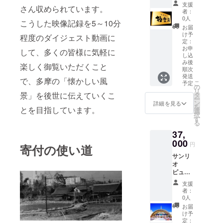
内型施
酸を溶
るの
愛され
支援
入浴招
員に達
フィナ
さん収められています。
設だか
け込ま
で、お
者：
るお菓
待券を
した場
ンシェ
ら、雨
せた
子様に
0人
子屋さ
お渡し
合は受
ショコ
こうした映像記録を5～10分
が降っ
「金色
も安心
お届
んの人
下さ
付終了
ラ、ル
ても大
の炭酸
して召
け予
程度のダイジェスト動画に
気の焼
い。 ・
となり
クール
丈夫!1
泉」/男
し上
定：
菓子の
盗難、
ます。
フレー
日中快
性限定
お申
がって
して、多くの皆様に気軽に
詰合せ
紛失の
各日の
ズ、
し込
適に過
の30分
いただ
です。
場合、
定員数
ケーク
み後
ごせる
に一度
楽しく御覧いただくこと
けま
<詳細>
再発行
につき
オフ
順次
よ♪
のオー
す。 砂
サブレ
発送
致しか
まして
リュ
で、多摩の「懐かしい風
ピュー
トロウ
糖:まろ
こ
予定
バニラ
ねます
はお答
イ、
の
ロラン
リュウ
やかで
リ
×2 サブ
のでご
えでき
ケーク
景」を後世に伝えていくこ
タ
ドで大
女性限
上品な
ー
レ チョ
了承下
ません
オラン
ン
詳細を見る
人も子
定ReFa
風味が
を
コチッ
とを目指しています。
さい。
ので、
ジェ、
選
どもも
シャ
特徴
択
プ ×3 サ
・入浴
予めご
ガトー
す
楽しも
ワー
で、や
る
ブレ
招待券
了承く
バス
う!
ヘッド
さしい
アーモ
37,
の払戻
ださ
ク、ガ
2023
全箇所
甘味で
ンド ×3
等は出
い。 ※
レット
000
SANRI
導入 ◆
円
す。 卵:
寄付の使い道
サブレ
来ませ
チケッ
ブルト
O CO.,
温泉 地
遺伝子
ゴマ ×2
サンリ
ん。 ・
トは必
ンヌ、
LTD.
下
組み換
サブレ
オ
本券は
ずお持
APPRO
1,500m
え飼料
ショコ
ピュー
金券で
ちくだ
エンガ
VAL
から汲
を使用
ラ ドラ
ロラン
ありま
さい。
ディー
No.P15
み上げ
支援
せず、
ジェ パ
ドデイ
せん。
ご持参
ナ、く
者：
10021 ■
た天然
鶏の健
リジャ
パス
換金や
なしの
まの
0人
お礼品
温泉を
康を考
ン フィ
ポート
他の
場合、
メープ
お届
の内容
加水せ
えた自
ナン
(大小人
サービ
事由に
ルマド
け予
につい
ずにご
家配合
シェ フ
シニア
スによ
関わら
レーヌ
定：