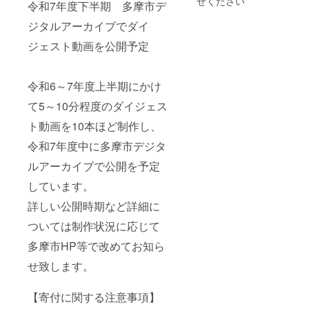
せください
ドレー
令和7年度下半期 多摩市デ
高温多
ロパス
の人気
願いい
麦粉 バ
ヌ:鶏卵
湿を避
[1枚]
サンリ
たしま
ター
ジタルアーカイブでダイ
(国産)、
け冷暗
オキャ
す。 ※
チョコ
小麦
所にて
サービ
ラク
先着に
レート
ジェスト動画を公開予定
粉、バ
保存し
ス提供
ターと
て受付
卵 砂糖
ター、
てくだ
地:東京
ふれあ
を行
ラズベ
砂糖、
さい。
都多摩
える
い、定
リー
食塩
市
テーマ
員に達
令和6～7年度上半期にかけ
ヘーゼ
フィナ
有効期
パーク!
した場
ルナッ
ンシェ:
て5～10分程度のダイジェス
限:発送
全館屋
合は受
ツ シナ
鶏卵(国
日から3
内型施
付終了
モン
産)、バ
ト動画を10本ほど制作し、
か月後
設だか
となり
メレン
ター、
の末日
ら、雨
ます。
ゲフ
令和7年度中に多摩市デジタ
砂糖、
まで ・
が降っ
各日の
レーズ :
小麦
サンリ
ても大
定員数
卵白(卵
ルアーカイブで公開を予定
粉、
オ当た
丈夫!1
につき
を含む)
アーモ
りくじ
日中快
まして
しています。
砂糖 フ
ンド
[1枚]
適に過
はお答
リーズ
プード
詳しい公開時期など詳細に
ごせる
えでき
ドライ
ル、蜂
サービ
よ♪
ません
ストロ
蜜 レモ
ついては制作状況に応じて
ス提供
ピュー
ので、
ベリー
ンケー
地:東京
ロラン
予めご
コーン
多摩市HP等で改めてお知ら
キ:小麦
都多摩
ドで大
了承く
スター
粉(小麦
市
人も子
ださ
チ スキ
せ致します。
(国
有効期
どもも
い。 ※
ムミル
産))、砂
限:発送
楽しも
チケッ
ク
糖、鶏
日から3
う!
トは必
フィナ
【寄付に関する注意事項】
卵、粉
か月後
2023
ずお持
ンシェ