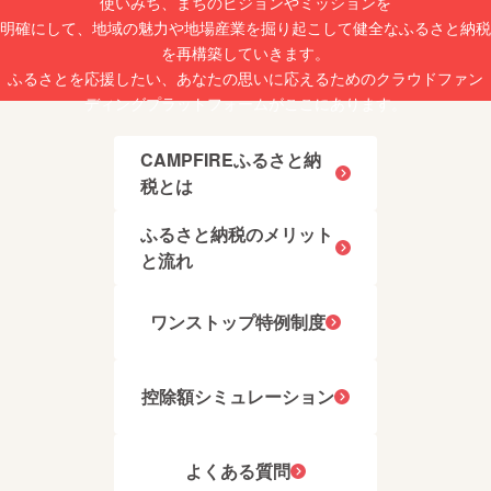
使いみち、まちのビジョンやミッションを
員に達
フォト
モン
明確にして、地域の魅力や地場産業を掘り起こして健全なふるさと納税
した場
引換券
ベーキ
合は受
[1枚]
ングパ
を再構築していきます。
付終了
ウダー
ふるさとを応援したい、あなたの思いに応えるためのクラウドファン
となり
サービ
ガ
ます。
ス提供
トーバ
ディングプラットフォームがここにあります。
各日の
地:東京
スク:小
定員数
都多摩
麦粉
につき
市
アーモ
CAMPFIREふるさと納
まして
有効期
ンド 卵
税とは
はお答
限:発送
バター
えでき
日から3
砂糖 栗
ません
か月後
洋酒 バ
ふるさと納税のメリット
ので、
の末日
ニラ
予めご
まで ・
と流れ
ベーキ
了承く
カ
ングパ
ださ
チュー
ウダー
い。 ※
シャ引
塩 ガ
ワンストップ特例制度
チケッ
換券[2
レット
トは必
枚]
ブルト
ずお持
サービ
ンヌ:小
ちくだ
ス提供
麦粉 バ
控除額シミュレーション
さい。
地:東京
ター 卵
ご持参
都多摩
砂糖
なしの
市
アーモ
場合、
有効期
ンドパ
事由に
限:発送
よくある質問
ウダー
関わら
日から3
ベーキ