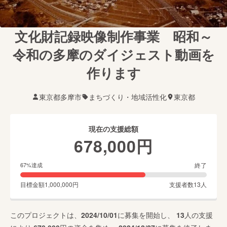
文化財記録映像制作事業 昭和～
令和の多摩のダイジェスト動画を
作ります
東京都多摩市
まちづくり・地域活性化
東京都
現在の支援総額
678,000
円
終了
67
%達成
目標金額
1,000,000
円
支援者数
13
人
このプロジェクトは、
2024/10/01
に募集を開始し、
13
人の支援