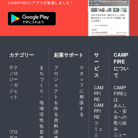
カテゴリー
起案サポート
サ
CAMP
ー
FIRE
テク
ま
プ
ス
ビ
につい
ノロ
ち
ロ
タ
ス
て
ジー
づ
ジ
ッ
・ガ
く
ェ
フ
CAM
CAMP
ジェ
り
ク
に
PFI
FIREと
ット
・
ト
相
RE
は
地
を
談
CAM
あんし
域
作
す
PFI
ん・安
活
る
る
RE
全への
性
資
コ
取り組
化
料
ミュ
み
プロ
音
請
ニ
ニュー
ダク
楽
求