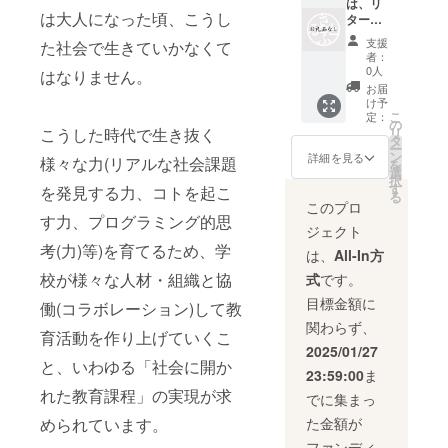
は、リ
は大人になった頃、こうし
ターン
の無い
支援
た社会で生きていかなくて
寄付と
者：
なりま
0人
はなりません。
す。
お届
け予
こ
定：
の
こうした時代で生き抜く
リ
タ
ー
ン
詳細を見る
様々な力(リアルな社会課題
を
選
択
す
を発見する力、コトを起こ
る
このプロ
す力、プログラミング的思
ジェクト
考(力)等)を育てるため、学
は、
All-In方
校が様々な人材・組織と協
式
です。
目標金額に
働(コラボレーション)して教
関わらず、
育活動を作り上げていくこ
2025/01/27
と、いわゆる「社会に開か
23:59:00
ま
れた教育課程」の実現が求
でに集まっ
められています。
た金額が
ファンディ