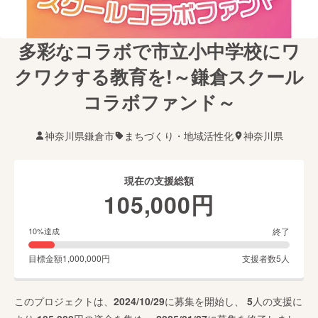
多彩なコラボで市立小中学校にワ
クワクする教育を!～鎌倉スクール
コラボファンド～
神奈川県鎌倉市
まちづくり・地域活性化
神奈川県
現在の支援総額
105,000
円
終了
10
%達成
目標金額
1,000,000
円
支援者数
5
人
このプロジェクトは、
2024/10/29
に募集を開始し、
5
人の支援に