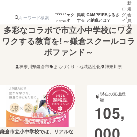
新
ロ
規
グ
会
プロジェク
掲載
CAMPFIREふるさ
/
トを探す
する
と納税とは？
イ
員
ン
登
多彩なコラボで市立小中学校にワク
録
ワクする教育を!～鎌倉スクールコラ
ボファンド～
人気のプロ
注目のリ
注目の新着プロ
募集終了が近いプ
もうすぐ公開
ジェクト
ターン
ジェクト
ロジェクト
されます
神奈川県鎌倉市
まちづくり・地域活性化
神奈川県
アート・写真
音楽
現在の支援総
テクノロジー・ガジェット
ゲーム・サ
額
105,
映像・映画
書籍・雑誌
000
鎌倉市立小中学校では、リアルな
ビジネス・起業
チャレンジ