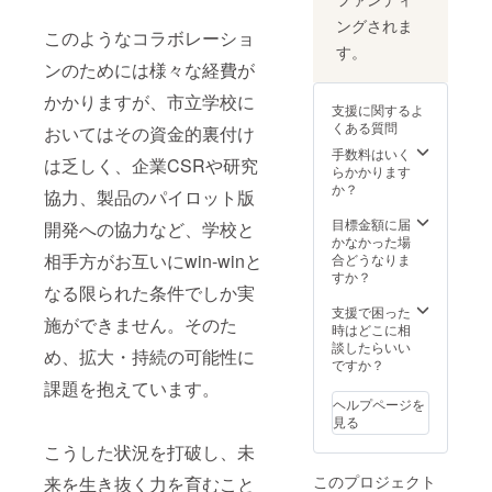
ングされま
このようなコラボレーショ
す。
ンのためには様々な経費が
かかりますが、市立学校に
支援に関するよ
くある質問
おいてはその資金的裏付け
手数料はいく
は乏しく、企業CSRや研究
らかかります
か？
協力、製品のパイロット版
目標金額に届
開発への協力など、学校と
かなかった場
相手方がお互いにwin-winと
合どうなりま
すか？
なる限られた条件でしか実
支援で困った
施ができません。そのた
時はどこに相
談したらいい
め、拡大・持続の可能性に
ですか？
課題を抱えています。
ヘルプページを
見る
こうした状況を打破し、未
このプロジェクト
来を生き抜く力を育むこと