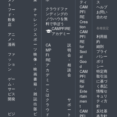
ティ
ス
ト
CAM
ヘルプ
クラウドファ
フー
チ
PFI
お問い
ンディングの
ド・
ャ
RE
合わせ
ノウハウを無
飲食
レ
Crea
料で学ぼう
店
ン
tion
各種規定
CAMPFIRE
ジ
CAM
アカデミー
アニ
ス
利用規
PFI
メ・
ポ
約
RE
漫画
ー
CA
説
細則
for
ツ
MP
明
プライ
Soci
ファ
映
FI
会
バシー
al
ッ
像
RE
・
ポリ
Goo
ショ
・
ア
相
シー
d
ン
映
カ
談
特定商
CAM
画
デ
会
取引法
PFI
ゲー
書
ミ
に基づ
RE
ム・
籍
ー
く表記
for
サー
・
と
情報セ
Ente
ビス
雑
は
キュリ
rtain
開発
誌
ク
サ
ティ方
men
出
ラ
ポ
針
t
版
ウ
ー
反社基
CAM
ビジ
ビ
ド
ト
本方針
PFI