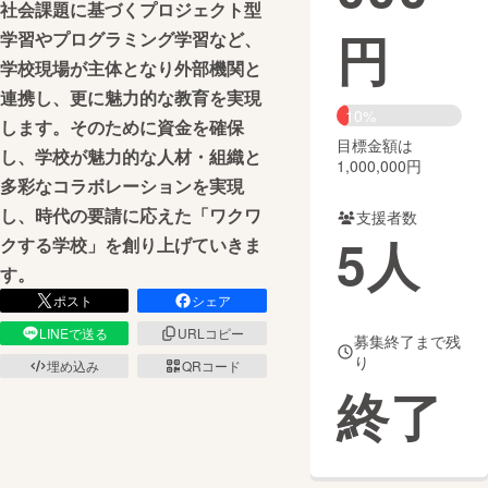
社会課題に基づくプロジェクト型
円
学習やプログラミング学習など、
まちづくり・地域活性化
学校現場が主体となり外部機関と
連携し、更に魅力的な教育を実現
CAMPFIRE for Social Good
CAMPFIRE Creation
10%
します。そのために資金を確保
CAMPFIREふるさと納税
machi-ya
コミュニティ
目標金額は
し、学校が魅力的な人材・組織と
1,000,000円
多彩なコラボレーションを実現
し、時代の要請に応えた「ワクワ
支援者数
5
人
クする学校」を創り上げていきま
す。
ポスト
シェア
LINEで送る
URLコピー
募集終了まで残
り
埋め込み
QRコード
終了