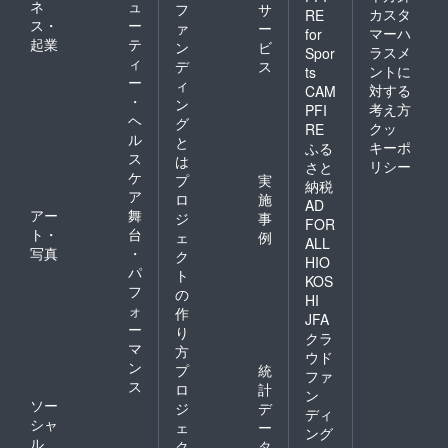
ネ
ュ
フ
サ
カスタ
RE
ス・
ー
ァ
ー
マーハ
for
起業
テ
ン
ビ
ラスメ
Spor
ィ
デ
ス
ントに
ts
ー
ィ
対する
CAM
・
ン
考え方
PFI
ヘ
グ
クッ
RE
ル
と
キーポ
ふる
ス
は
リシー
さと
ケ
プ
実
納税
ア
ロ
施
AD
アー
舞
ジ
事
FOR
ト・
台
ェ
例
ALL
写真
・
ク
HIO
パ
ト
KOS
フ
の
HI
ォ
作
JFA
ー
り
クラ
マ
方
ウド
ン
プ
統
ファ
ス
ロ
計
ン
ソー
ジ
デ
ディ
シャ
ェ
ー
ング
ル
ク
タ