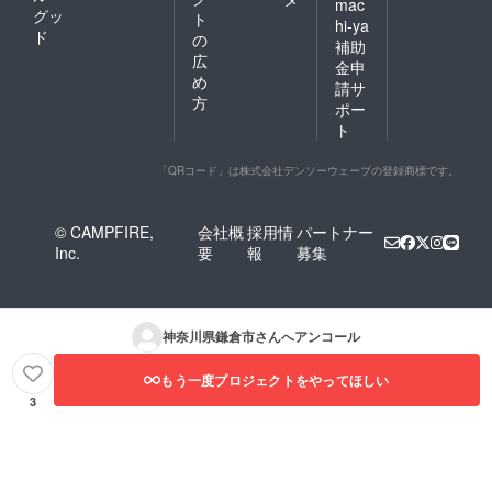
mac
グッ
ト
hi-ya
ド
の
補助
広
金申
め
請サ
方
ポー
ト
「QRコード」は株式会社デンソーウェーブの登録商標です。
© CAMPFIRE,
会社概
採用情
パートナー
Inc.
要
報
募集
神奈川県鎌倉市
さんへアンコール
もう一度プロジェクトをやってほしい
3