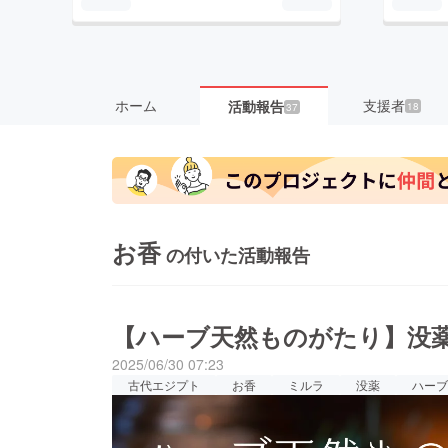
ホーム
支援者
活動報告
18
37
お香
の付いた活動報告
【ハーブ天然ものがたり】没
2025/06/30 07:23
古代エジプト
お香
ミルラ
没薬
ハーブ