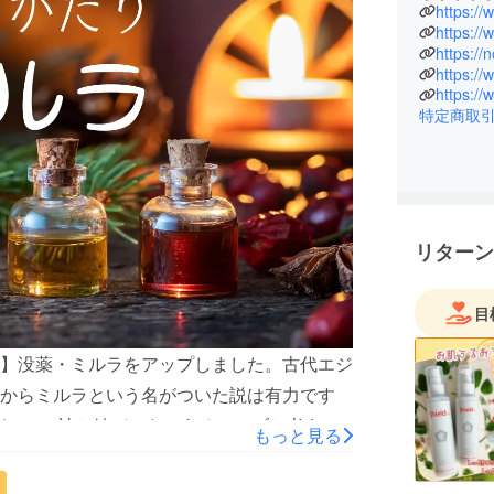
☆☆☆☆
https://
ハーブの
https://
「いまこ
https://
https://
ローズマリ
https:/
ンケアシ
特定商取
☆☆☆☆
ハーブの
てきた寓
信から魔
「物語」
リターン
まいにち
目
りを捧げ
からだは
】没薬・ミルラをアップしました。古代エジ
ま、から
「お肌を
からミルラという名がついた説は有力です
「ありが
/ホルス神と結びつきのあるハーブと考えて
もっと見る
ス、正午に没薬/ミルラ、日の入にはキフィと
魔術から
たといいますから、香煙に包まれた街はどれ
た星の数