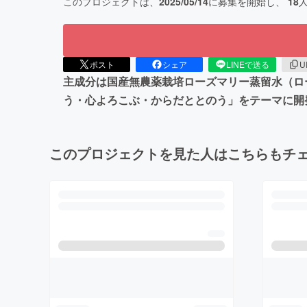
このプロジェクトは、
2025/05/14
に募集を開始し、
18
ポスト
シェア
LINEで送る
U
主成分は国産無農薬栽培ローズマリー蒸留水（ロ
う・心よろこぶ・からだととのう」をテーマに開
このプロジェクトを見た人はこちらもチ