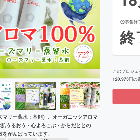
募集終
CAMPFIRE for Social Good
CAMPFIRE Creation
終
CAMPFIREふるさと納税
machi-ya
コミュニティ
このプロジェ
120,973
円の
ズマリー葉水：基剤）、オーガニックアロマ
お肌うるおう・心よろこぶ・からだととの
散をがんばっています。