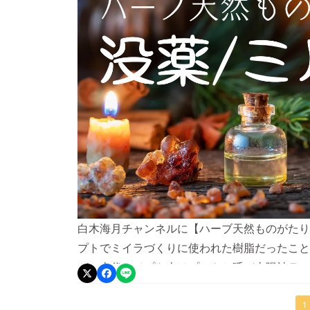
白木海月チャンネルに【ハーブ天然ものがたり
プトでミイラづくりに使われた樹脂だったこと
が、古代エジプト人はプントと呼び太陽神ラー
いたそうです。 日の出に乳香/フランキンセン
呼ばれる複数のハーブを混合した薫香をしてい
1