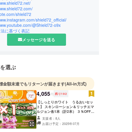
☆☆☆☆☆☆☆☆☆
www.shield72.net/
ちから、自然のめぐみ
www.shield72.com/
そ！ナチュラルスキンケア」
note.com/shield72
www.instagram.com/shield72_official/
ーから生まれたオーガニックアロマ100%のスキ
/www.youtube.com/@Shield72-o9x
リーズ。
引法に基づく表記
☆☆☆☆☆☆☆☆☆
メッセージを送る
ふしぎな歴史には、聖なる神話から民間に口承され
話、受継がれる伝統、神事に風習、おまじない、迷
法の儀式まで、神々への感謝をこめて植物を捧げる
がたくさんあります。
を選ぶ
鏡で見る自分の顔やからだにも、やさしい植物の香
標金額未達でもリターンが届きます
(All-in方式)
たい。
地球の一部だから、地球を思うきもちをそのまん
4,055
円
残り
192
だにも伝えたい。
【しっとりホワイト うるおいセッ
みてるよ、たいせつに思っているよ」
ト】 スキンローション＆リッチエマ
とう」と、すなおに伝えたい。
ルジョン各1本（計2本） ３％OFF価
格、送料無料にてお届けします。 ス
支援者：8人
レンダー仕様＆軽量ボトルで持ち運
化粧品、厨房から医薬まで、人の暮らしを支えてき
お届け予定：2025年07月
びも便利です。 ☆シュッと魔法のひ
ほどあるハーブのなかから、海のしずくと呼ばれる
と吹き、ミストスプレータイプの化