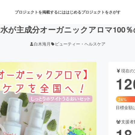
プロジェクトを掲載するには
はじめる
プロジェクトをさがす
水が主成分オーガニックアロマ100
白木海月
ビューティー・ヘルスケア
注目のリターン
注目の新着プロジェクト
募集終了が近いプロジェクト
も
現在の
音楽
舞台・パフォーマンス
12
ゲーム・サービス開発
フード・飲食店
24%
書籍・雑誌出版
アニメ・漫画
目標金額は5
支援者
チャレンジ
ビューティー・ヘルスケ
18