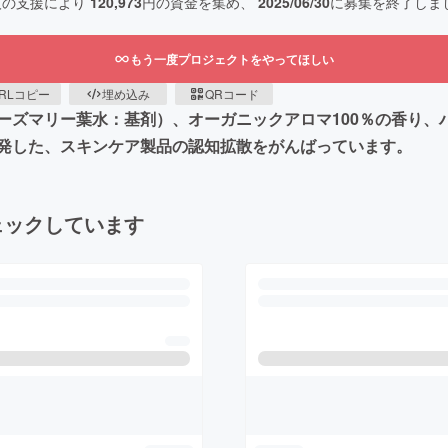
人の支援により
120,973
円の資金を集め、
2025/06/30
に募集を終了しま
もう一度プロジェクトをやってほしい
RLコピー
埋め込み
QRコード
ーズマリー葉水：基剤）、オーガニックアロマ100％の香り、
発した、スキンケア製品の認知拡散をがんばっています。
ェックしています