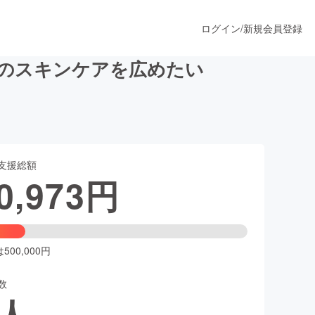
ログイン
/
新規会員登録
％のスキンケアを広めたい
うすぐ公開されます
支援総額
プロダクト
0,973
円
ファッション
スポーツ
00,000円
数
ア
ソーシャルグッド
人