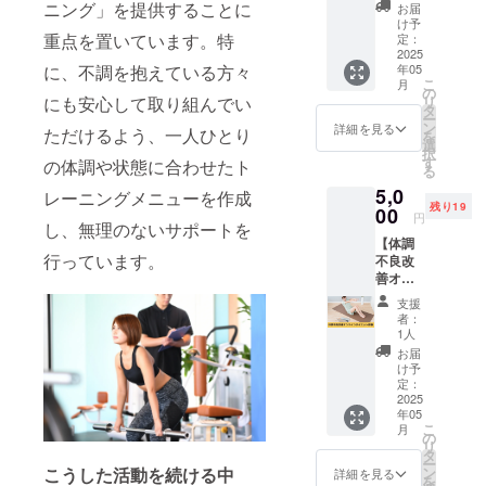
ら、運動で
崎市の
ニング」を提供することに
お届
パ
け予
人を支えた
フォー
重点を置いています。特
定：
いと考える
マンス
2025
に、不調を抱えている方々
年05
ステー
ようにな
こ
月
ション
の
り、パーソ
にも安心して取り組んでい
リ
ANCHO
タ
ー
ナルトレー
Rにて体
ン
詳細を見る
ただけるよう、一人ひとり
を
調不良
選
ナーとなり
択
改善の
す
の体調や状態に合わせたト
ました。
る
トレー
5,0
トレーナー
ニング
レーニングメニューを作成
残り19
を受け
00
としての
円
し、無理のないサポートを
ていた
キャリア前
【体調
だける
行っています。
不良改
権利で
半では、運
善オン
す。 実
動だけで健
ライン
施時間
支援
康作りに携
ダイ
は60分
者：
エット
となり
1人
わってきま
体験】
ます。
お届
したが、運
ANCHO
※日程は
け予
Rのオン
動だけでは
メール
定：
ライン
2025
にて調
改善できな
年05
での体
整させ
こ
月
い不調が多
調不良
ていた
の
リ
改善ダ
だきま
タ
くあり、そ
ー
イエッ
す。 ※
ン
こうした活動を続ける中
詳細を見る
の原因の多
を