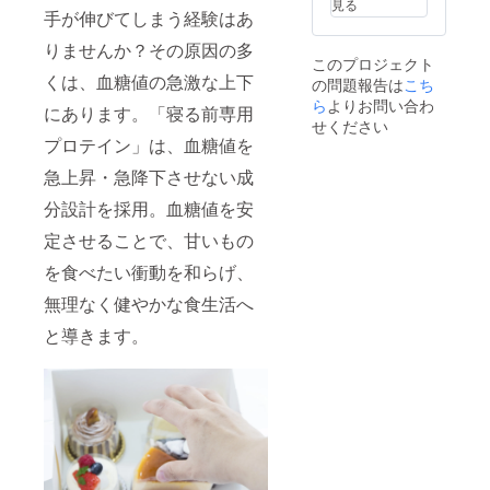
見る
及び添
手が伸びてしまう経験はあ
加物等
りませんか？その原因の多
の食品
このプロジェクト
表示は
くは、血糖値の急激な上下
の問題報告は
こち
お届け
商品の
ら
よりお問い合わ
にあります。「寝る前専用
ラベル
せください
に表記
プロテイン」は、血糖値を
されま
す。 商
急上昇・急降下させない成
品開封
分設計を採用。血糖値を安
前には
必ずお
定させることで、甘いもの
届けの
リター
を食べたい衝動を和らげ、
ンに貼
付され
無理なく健やかな食生活へ
たラベ
ルや注
と導きます。
意書き
をご確
認くだ
さい。