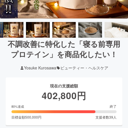
不調改善に特化した「寝る前専用
プロテイン」を商品化したい！
Yosuke Kurosawa
ビューティー・ヘルスケア
現在の支援総額
402,800
円
終了
80
%達成
目標金額
500,000
円
支援者数
39
人