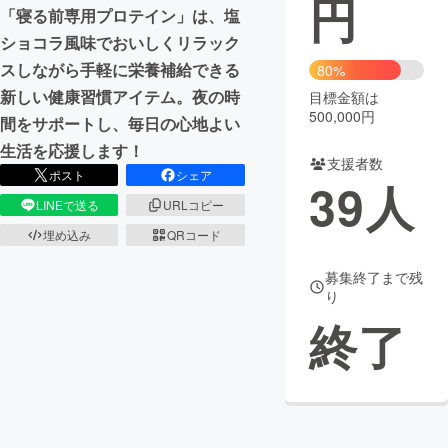
円
「寝る前専用プロテイン」は、塩
まちづくり・地域活性化
ショコラ風味でおいしくリラック
スしながら手軽に栄養補給できる
80%
新しい健康習慣アイテム。夜の時
目標金額は
CAMPFIRE for Social Good
CAMPFIRE Creation
500,000円
間をサポートし、毎日の心地よい
CAMPFIREふるさと納税
machi-ya
コミュニティ
生活を応援します！
支援者数
ポスト
シェア
39
人
LINEで送る
URLコピー
埋め込み
QRコード
募集終了まで残
り
終了