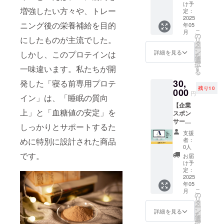
ANCHO
リング
け予
増強したい方々や、トレー
Rのオン
が付い
定：
ライン
2025
ていま
ニング後の栄養補給を目的
年05
パーソ
す。 食
こ
月
ナルピ
事指導
の
にしたものが主流でした。
リ
ラティ
のアド
タ
ー
スを1カ
バイス
ン
詳細を見る
しかし、このプロテインは
を
月間体
をライ
選
択
験して
ンで1日
一味違います。私たちが開
す
る
いただ
1回実施
30,
発した「寝る前専用プロテ
ける権
しま
残り10
利で
000
す。 ※
円
イン」は、「睡眠の質向
す。 1
日程は
【企業
週間に1
メール
上」と「血糖値の安定」を
スポン
回60
にて調
サー】
分、計4
整させ
しっかりとサポートするた
ANCHO
回の
ていた
支援
Rの企業
レッス
だきま
めに特別に設計された商品
者：
スポン
ンを受
す。 ※
0人
サーに
けてい
です。
オンラ
お届
なれる
ただけ
インの
け予
権利で
ます。
定：
参加方
す。 HP
2025
※日程は
法は
年05
にあな
メール
メール
こ
月
たの会
にて調
の
にてお
リ
社のお
整させ
タ
送りさ
ー
名前と
ていた
ン
せてい
詳細を見る
を
HPリン
だきま
選
ただき
択