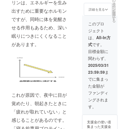
ります
リンは、エネルギーを生み
リ
送りさ
業）の
タ
※日程は
ー
せてい
募集と
ン
メール
詳細を見る
出すために重要なホルモン
を
ただき
なり、
選
にて調
択
ます。
こちら
す
整させ
ですが、同時に体を覚醒さ
る
30名限
のコー
ていた
このプロ
定で通
せる作用もあるため、深い
スでは
だきま
ジェクト
常のリ
今後も
す。 ※
眠りにつきにくくなること
ターン
２５％
オンラ
は、
All-In方
の価格
引き
インの
があります。
式
です。
10,420
（１０
参加方
円から
個）で
法は
目標金額に
20％引
お取引
メール
関わらず、
きでお
が可能
にてお
届けさ
となり
送りさ
2025/03/31
せてい
ます。
せてい
23:59:59
ま
ただき
販売代
ただき
ます。
理店と
ます。
でに集まっ
※送料込
して寝
※オンラ
た金額が
みのお
る前専
インは
値段で
用プロ
Zoomを
ファンディ
これが原因で、夜中に目が
す。
テイン
使用し
ングされま
を販売
ます。
覚めたり、朝起きたときに
したい
※こちら
す。
方はこ
の権利
「疲れが取れていない」と
ちらで
の有効
す。 睡
感じることがあるのです。
期限は
支援金の使い道
眠の質
2025年
集まった支援金
「寝る前専用プロテイン」
でお悩