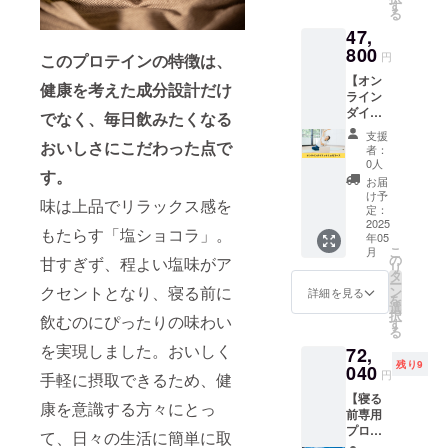
クを企
す。 ※
す
ます。
る
業スポ
オンラ
※オンラ
47,
ンサー
インの
インは
として
800
参加方
Zoomを
円
このプロテインの特徴は、
掲載い
法は
使用し
【オン
たしま
メール
ます。
健康を考えた成分設計だけ
ライン
す。
にてお
※こちら
ダイ
ANCHO
送りさ
でなく、毎日飲みたくなる
の権利
エット
RのHP
せてい
の有効
支援
コース
おいしさにこだわった点で
であな
ただき
期限は
者：
１ヶ月
たの企
ます。
0人
2025年
す。
コー
業名を
※オンラ
5月から
お届
ス】 寝
PRでき
インは
け予
1年間で
味は上品でリラックス感を
る前専
ます。
定：
Zoomを
す。
用プロ
2025
※掲載内
使用し
もたらす「塩ショコラ」。
年05
テイン
容は
ます。
こ
月
を活用
メール
の
※こちら
甘すぎず、程よい塩味がア
リ
したオ
にて打
タ
の権利
ー
ンライ
合せさ
クセントとなり、寝る前に
ン
の有効
詳細を見る
を
ンダイ
せてい
選
期限は
択
飲むのにぴったりの味わい
エット
ただき
す
2025年
る
コース
ます。
5月から
を実現しました。おいしく
72,
がお得
※ネット
1年間で
残り9
に受け
040
ワーク
す。
円
手軽に摂取できるため、健
られる
販売ま
【寝る
コース
たは企
康を意識する方々にとっ
前専用
です。
業イ
プロテ
合計３
メージ
て、日々の生活に簡単に取
インの