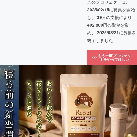
このプロジェクトは、
2025/02/15
に募集を開始
し、
39
人の支援により
402,800
円の資金を集
め、
2025/03/31
に募集を
終了しました
もう一度プロジェク
トをやってほしい