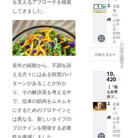
ます。
す。
を支えるアプローチを模索
ANCHO
きでお
※オンラ
支援
Rの個人
届けさ
インは
してきました。
者：
スポン
せてい
Zoomを
0人
サーに
ただき
使用し
お届
なれる
ます。
ます。
け予
権利で
※送料込
定：
※こちら
す。
2025
みのお
の権利
年05
ANCHO
値段で
の有効
こ
月
Rの支援
す。
の
期限は
リ
者とし
タ
2025年
ー
てHPに
ン
5月から
詳細を見る
を
お名前
選
1年間で
択
を掲載
す
す。
長年の経験から、不調を訴
る
させて
10,
いただ
える方々にはある程度のパ
きま
420
円
ターンがあることが分か
す。
【「寝
ANCHO
り、その解決策を考える中
る前専
RのHP
用プロ
であな
で、従来の筋肉をムキムキ
テイ
たのお
支援
ン」
名前を
者：
にするためのプロテインと
1kg】
PRでき
1人
「寝る
ます。
は異なる、新しいタイプの
お届
前専用
※ニック
け予
プロテ
プロテインを開発する必要
ネーム
定：
イン」
2025
での掲
年05
性を痛感しました。
を1kgお
載も可