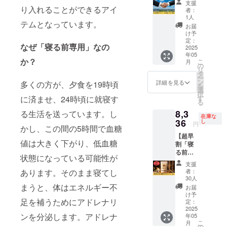
回のオ
が相違
支援
代理店
ンライ
り入れることができるアイ
する場
者：
になれ
ンカウ
合等、
1人
テムとなっています。
る権
ンセリ
お断り
お届
利】 寝
ング
させて
け予
る前専
と、
定：
いただ
なぜ「寝る前専用」なの
用プロ
2025
LINEで
く場合
年05
テイン
のダイ
があり
か？
こ
月
の代理
エット
の
ます。
リ
店にな
に関す
タ
お断り
ー
れる権
るご相
ン
させて
詳細を見る
多くの方が、夕食を19時頃
を
利で
談が可
選
いただ
択
す。 寝
能で
す
に済ませ、24時頃に就寝す
いた場
る
る前専
す。 1
合は返
8,3
用プロ
る生活を送っています。し
回の所
金はさ
在庫な
テイン
36
要時間
し
せてい
円
かし、この間の5時間で血糖
を
は60分
ただき
【超早
1kg×10
です。
ます。
値は大きく下がり、低血糖
割「寝
袋を
※こちら
※掲載期
る前専
25％オ
のコー
間は
状態になっている可能性が
用プロ
フの価
スには
2025年
支援
テイ
格でお
寝る前
5月から
者：
あります。そのまま寝てし
ン」
送りさ
専用プ
30人
1年間で
1kg】
せてい
まうと、体はエネルギー不
ロテイ
す。
お届
「寝る
ただき
ン１キ
け予
前専用
足を補うためにアドレナリ
ます。
定：
ロ×１個
プロテ
2025
限定１
が含ま
ンを分泌します。アドレナ
年05
イン」
０名
れてお
こ
月
を1kgお
（企
の