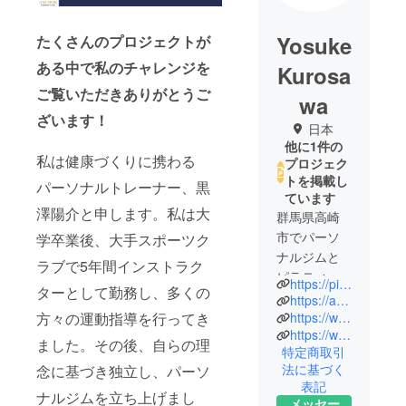
Yosuke
たくさんのプロジェクトが
ある中で私のチャレンジを
Kurosa
ご覧いただきありがとうご
wa
ざいます！
日本
他に1件の
私は健康づくりに携わる
プロジェク
トを掲載し
パーソナルトレーナー、黒
ています
澤陽介と申します。私は大
群馬県高崎
市でパーソ
学卒業後、大手スポーツク
ナルジムと
ラブで5年間インストラク
ピラティス
https://pilates-diet.com/
ターとして勤務し、多くの
スタジオを
https://anchor-takasaki.com/
運営してお
方々の運動指導を行ってき
https://www.instagram.com/anchor_takasaki
https://www.instagram.com/santerge_takasaki
ります。
ました。その後、自らの理
特定商取引
私自身、学
法に基づく
念に基づき独立し、パーソ
生時代は部
表記
ナルジムを立ち上げまし
活動の強豪
メッセー