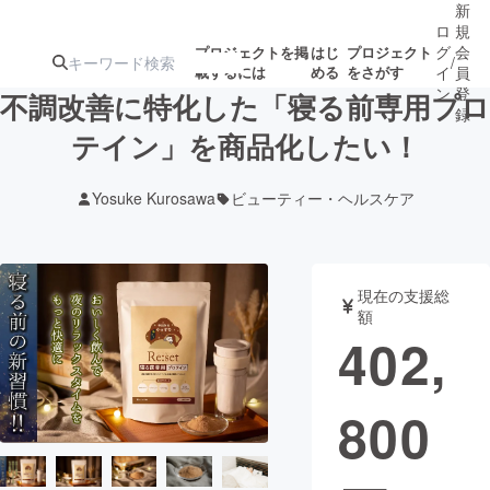
新
ロ
規
グ
会
プロジェクトを掲
はじ
プロジェクト
/
載するには
める
をさがす
イ
員
ン
登
不調改善に特化した「寝る前専用プロ
録
テイン」を商品化したい！
人気のプロ
注目のリ
注目の新着プロ
募集終了が近いプ
もうすぐ公開
Yosuke Kurosawa
ビューティー・ヘルスケア
ジェクト
ターン
ジェクト
ロジェクト
されます
アート・写真
音楽
現在の支援総
額
402,
テクノロジー・ガジェット
ゲーム・サ
800
映像・映画
書籍・雑誌
ビジネス・起業
チャレンジ