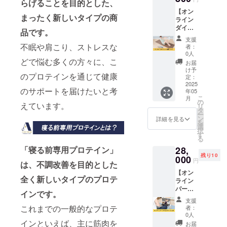
らげることを目的とした、
10,420
【オン
円を2個
まったく新しいタイプの商
ライン
買うよ
ダイ
り1,144
品です。
エット1
円お得
支援
週間
です。
不眠や肩こり、ストレスな
者：
コー
※送料込
0人
ス】
どで悩む多くの方々に、こ
みのお
お届
ANCHO
値段で
け予
のプロテインを通じて健康
Rのオン
す。
定：
ライン
2025
のサポートを届けたいと考
年05
での1週
こ
月
間ダイ
の
えています。
リ
エット
タ
ー
コース
ン
詳細を見る
を
を体験
選
択
できる
す
る
権利で
「寝る前専用プロテイン」
28,
す。 1
残り10
週間に2
000
円
は、不調改善を目的とした
回60分
【オン
のエク
全く新しいタイプのプロテ
ライン
ササイ
パーソ
ズを実
インです。
ナルピ
施しま
支援
ラティ
す。 初
これまでの一般的なプロテ
者：
ス1ヵ
回にカ
0人
月】
インといえば、主に筋肉を
ウンセ
お届