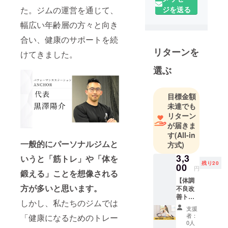
校へ在籍し
た。ジムの運営を通じて、
ジを送る
ていたた
幅広い年齢層の方々と向き
め、練習量
合い、健康のサポートを続
が非常に多
く、その結
リターンを
けてきました。
果食欲がな
選ぶ
くなり、貧
血となりま
した。
目標金額
未達でも
貧血はアス
リターン
リートに
が届きま
とっては致
す
(All-in
命的で、ベ
一般的にパーソナルジムと
方式)
ストパ
3,3
いうと「筋トレ」や「体を
フォーマン
残り20
00
円
鍛える」ことを想像される
スを発揮す
【体調
ることは困
方が多いと思います。
不良改
難でした。
善ト
しかし、私たちのジムでは
レーニ
そんな自分
支援
ング体
者：
「健康になるためのトレー
の経験か
験】 高
0人