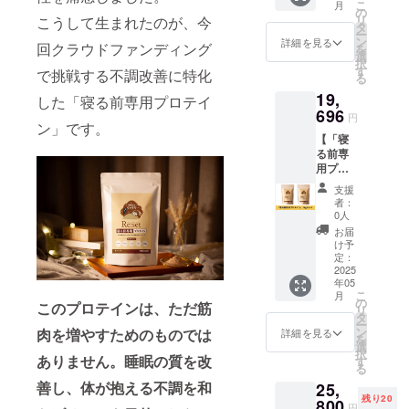
こ
月
送りさ
能で
の
リ
こうして生まれたのが、今
せてい
す。 ※
タ
ー
ただき
掲載す
ン
詳細を見る
回クラウドファンディング
を
ます。
るお名
選
択
※送料込
前は備
す
で挑戦する不調改善に特化
る
みのお
考欄に
19,
値段で
必ずご
した「寝る前専用プロテイ
す。
696
記入く
円
ン」です。
ださ
【「寝
い。 ※
る前専
公序良
用プロ
俗に反
テイ
する文
支援
ン」2kg
言は掲
者：
セッ
載でき
0人
ト】
ませ
お届
「寝る
ん。 ※
け予
前専用
定：
掲載期
プロテ
2025
間は
年05
イン」
2025年
こ
月
を2kgお
の
5月から
このプロテインは、ただ筋
リ
送りさ
タ
1年間で
ー
せてい
ン
肉を増やすためのものでは
す。
詳細を見る
を
ただき
選
択
ます。
ありません。睡眠の質を改
す
る
通常の
善し、体が抱える不調を和
25,
リター
残り20
ン
800
円