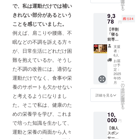
トを体
ジムま
選
択
くが食生活
験でき
で、私は運動だけでは補い
での交
す
る
る権利
通費は
の問題や栄
きれない部分があるという
9,3
です。
別途必
養不足でし
残り24
実施時
78
要で
円
ことを感じていました。
間はカ
た。
す。 パ
【早割
ウンセ
フォー
例えば、肩こりや腰痛、不
その問題を
「寝る
リング
マンス
解決するた
前専用
込みで
ステー
眠などの不調を訴える方々
プロテ
60分と
ション
めに自社で
支援
イン」
なりま
が、日常生活にどれだけ困
ANCHO
者：
プロテイン
1kg】
す。 ※
R 高崎
6人
「寝る
難を抱えているか。そうし
を開発し、
日程は
市上並
お届
前専用
メール
榎町
け予
運動と栄養
た不調の改善には、適切な
プロテ
にて調
定：
595-12
でトータル
イン」
2025
整させ
大崎ビ
運動だけでなく、食事や栄
年05
を1kgお
ていた
サポートし
ル2階
こ
月
送りさ
だきま
の
https://
養のサポートも欠かせない
ていきたい
リ
せてい
す。 ※
タ
anchor-
ー
と考えてい
ただき
オンラ
ン
takasa
と考えるようになりまし
詳細を見る
を
ます。
インの
選
ki.com/
ます。
択
30名限
た。そこで私は、健康のた
参加方
す
※こちら
る
定で通
法は
の権利
めの栄養学を学び、これま
10,
常のリ
メール
の有効
ターン
000
にてお
期限は
円
で培った知識を生かして、
の価格
送りさ
2025年
【個人
10,420
せてい
5月から
運動と栄養の両面から人々
スポン
円から
ただき
1年間で
サー】
10％引