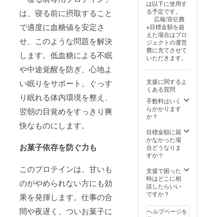
5月から
は以下に使用す
みの方
1年間で
る予定です。
は、寝る前に摂取すること
は非常
す。
広報/宣伝費
に多
で適度に血糖値を安定さ
※目標金額を超
く、そ
えた場合はプロ
んな
せ、このような問題を解決
ジェクトの運営
方々の
費に充てさせて
お役に
します。低血糖による不眠
いただきます。
立てる
や中途覚醒を防ぎ、心地よ
プロテ
インを
支援に関するよ
い眠りをサポート。ぐっす
販売し
くある質問
ません
り眠れる体内環境を整え、
か？ ※
手数料はいく
送料込
らかかります
翌朝の目覚めをすっきり爽
みのお
か？
値段で
快なものにします。
す。 ※
目標金額に届
代理店
かなかった場
お菓子依存を防ぐ力も
として
合どうなりま
の購入
すか？
方法は
このプロテインは、甘いも
メール
支援で困った
にてお
時はどこに相
のがやめられない方にも効
送りさ
談したらいい
せてい
ですか？
果を発揮します。仕事の合
ただき
ます。
間や夜遅く、ついお菓子に
ヘルプページを
原材料