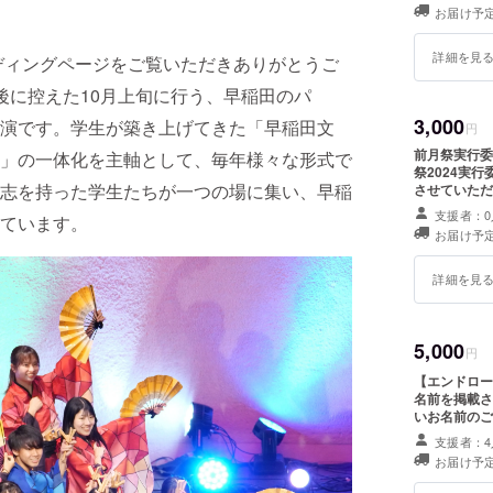
お届け予定
詳細を見
ンディングページをご覧いただきありがとうご
後に控えた10月上旬に行う、早稲田のパ
3,000
演です。学生が築き上げてきた「早稲田文
円
前月祭実行委
」の一体化を主軸として、毎年様々な形式で
祭2024実
志を持った学生たちが一つの場に集い、早稲
させていただきます。 ・前月祭実行委員
させていただ
支援者：0
ています。
お届け予定
詳細を見
5,000
円
【エンドロールに
名前を掲載さ
いお名前のご
上こちらは9
支援者：4
す。予めご了承ください。 ・前月
お届け予定
送付させてい