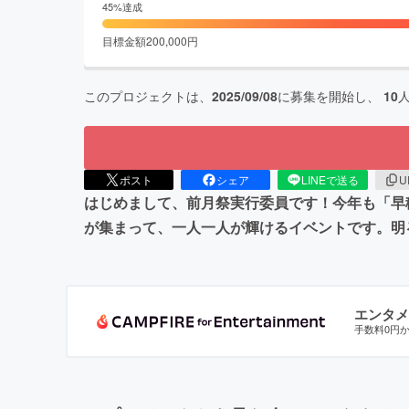
45
%達成
目標金額
200,000
円
このプロジェクトは、
2025/09/08
に募集を開始し、
10
ポスト
シェア
LINEで送る
U
はじめまして、前月祭実行委員です！今年も「早
が集まって、一人一人が輝けるイベントです。明
エンタメ
手数料0円