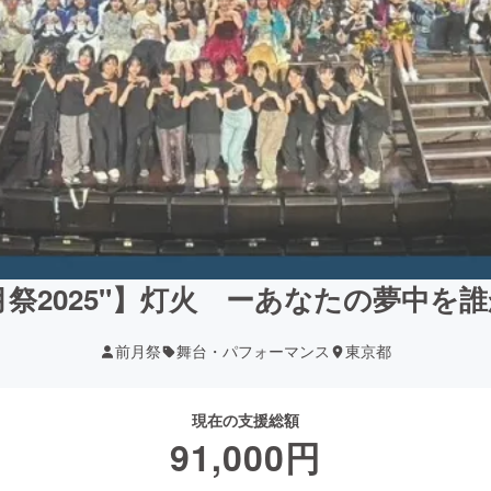
月祭2025"】灯火 ーあなたの夢中を
前月祭
舞台・パフォーマンス
東京都
現在の支援総額
91,000
円