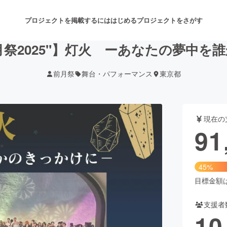
プロジェクトを掲載するには
はじめる
プロジェクトをさがす
月祭2025"】灯火 ーあなたの夢中を
前月祭
舞台・パフォーマンス
東京都
注目のリターン
注目の新着プロジェクト
募集終了が近いプロジェクト
も
現在の
音楽
舞台・パフォーマンス
91
ゲーム・サービス開発
フード・飲食店
45%
書籍・雑誌出版
アニメ・漫画
目標金額は2
支援者
チャレンジ
ビューティー・ヘルスケ
10