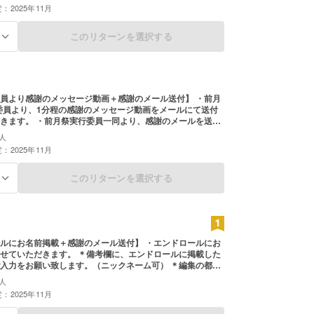
：2025年11月
このリターンを選択する
る
員より感謝のメッセージ動画＋感謝のメール送付】 ・前月
行委員より、1分程の感謝のメッセージ動画をメールにて送付
一同より、感謝のメールを送付
きます。
人
：2025年11月
このリターンを選択する
る
お名前掲載＋感謝のメール送付】 ・エンドロールにお
せていただきます。 ＊備考欄に、エンドロールに掲載した
入力をお願い致します。（ニックネーム可） ＊編集の都合
月25日までにご支援いただいた方のみとさせていただきま
人
祭実行委員一同より、感謝のメールを
：2025年11月
ただきます。