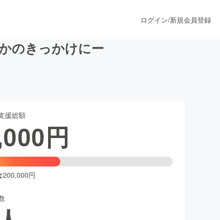
ログイン
/
新規会員登録
誰かのきっかけにー
うすぐ公開されます
支援総額
プロダクト
,000
円
ファッション
スポーツ
00,000円
数
ア
ソーシャルグッド
人