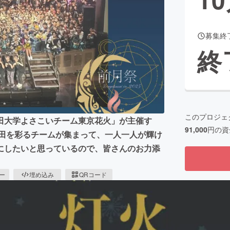
募集終
CAMPFIRE for Social Good
CAMPFIRE Creation
終
CAMPFIREふるさと納税
machi-ya
コミュニティ
このプロジェ
田大学よさこいチーム東京花火」が主催す
91,000
円の資
稲田を彩るチームが集まって、一人一人が輝け
にしたいと思っているので、皆さんのお力添
ピー
埋め込み
QRコード