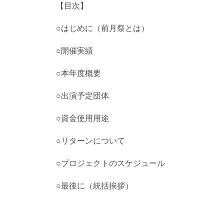
【目次】
○はじめに（前月祭とは）
○開催実績
○本年度概要
○出演予定団体
○資金使用用途
○リターンについて
○プロジェクトのスケジュール
○最後に（統括挨拶）