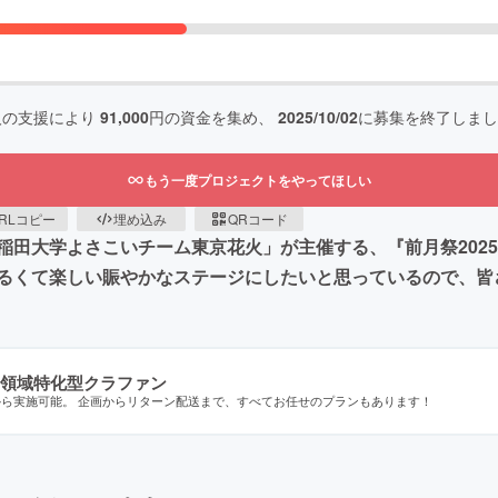
人の支援により
91,000
円の資金を集め、
2025/10/02
に募集を終了しまし
もう一度プロジェクトをやってほしい
RLコピー
埋め込み
QRコード
稲田大学よさこいチーム東京花火」が主催する、『前月祭202
るくて楽しい賑やかなステージにしたいと思っているので、皆
領域特化型クラファン
から実施可能。 企画からリターン配送まで、すべてお任せのプランもあります！