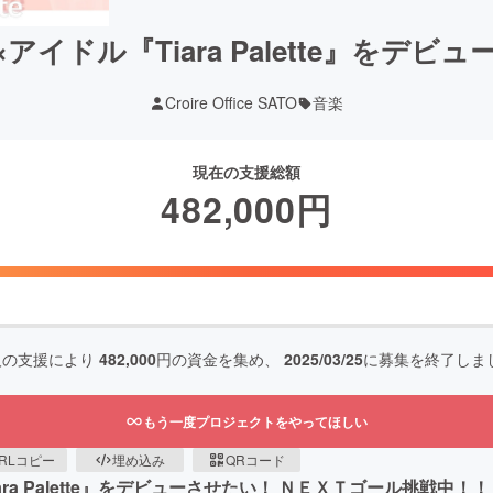
アイドル『Tiara Palette』をデビ
Croire Office SATO
音楽
現在の支援総額
482,000
円
人の支援により
482,000
円の資金を集め、
2025/03/25
に募集を終了しま
もう一度プロジェクトをやってほしい
RLコピー
埋め込み
QRコード
a Palette』をデビューさせたい！ ＮＥＸＴゴール挑戦中！！！ 