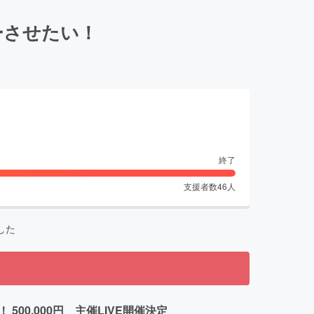
ューさせたい！
終了
支援者数
46
人
した
500,000円 主催LIVE開催決定