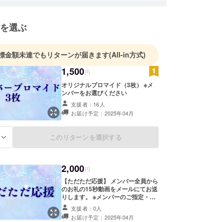
を選ぶ
標金額未達でもリターンが届きます
(All-in方式)
1,500
円
オリジナルブロマイド（3枚） ※メ
ンバーをお選びください
支援者：16人
お届け予定：2025年04月
このリターンを選択する
る
2,000
円
【ただただ応援】 メンバー全員から
のお礼の15秒動画をメールにてお送
りします。 ※メンバーのご指定・支
援者のお名前呼びはございません ※
支援者：0人
メールに動画のURLを記載します
お届け予定：2025年04月