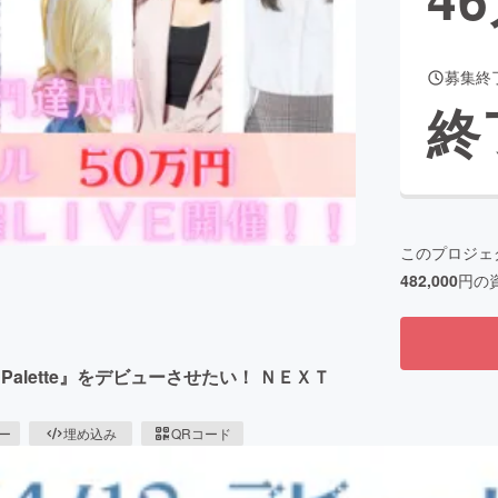
募集終
CAMPFIRE for Social Good
CAMPFIRE Creation
終
CAMPFIREふるさと納税
machi-ya
コミュニティ
このプロジェ
482,000
円の
Palette』をデビューさせたい！ ＮＥＸＴ
ピー
埋め込み
QRコード