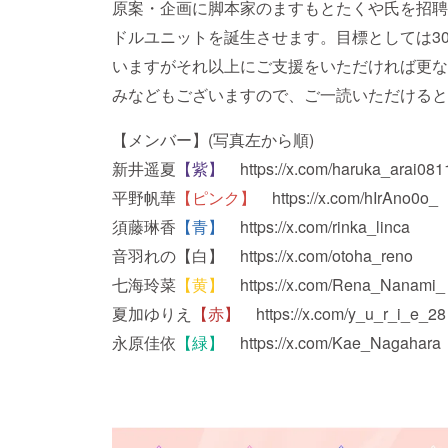
原案・企画に脚本家のますもとたくや氏を招聘
ドルユニットを誕生させます。目標としては3
いますがそれ以上にご支援をいただければ更な
みなどもございますので、ご一読いただけると
【メンバー】(写真左から順)
新井遥夏
【紫】
https://x.com/haruka_arai081
平野帆華
【ピンク】
https://x.com/hIrAno0o_
須藤琳香
【青】
https://x.com/rinka_linca
音羽れの【白】 https://x.com/otoha_reno
七海玲菜
【黄】
https://x.com/Rena_Nanami_
夏加ゆりえ
【赤】
https://x.com/y_u_r_i_e_28
永原佳依
【緑】
https://x.com/Kae_Nagahara