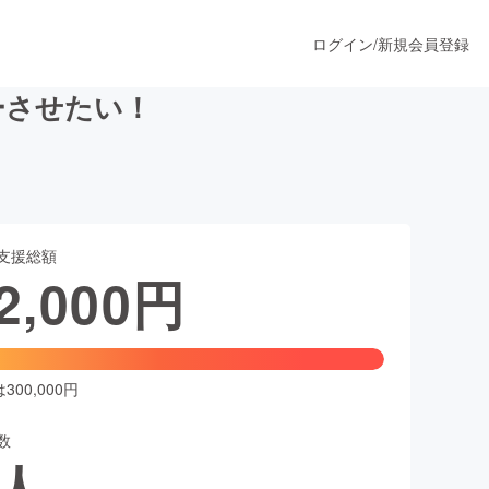
ログイン
/
新規会員登録
ューさせたい！
うすぐ公開されます
支援総額
プロダクト
2,000
円
ファッション
スポーツ
00,000円
数
ア
ソーシャルグッド
人