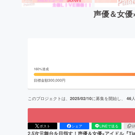
声優＆女優×
160
%達成
目標金額
300,000
円
このプロジェクトは、
2025/02/10
に募集を開始し、
46
ポスト
シェア
LINEで送る
U
2.5次元舞台を目指す！声優＆女優×アイドル『Tiar