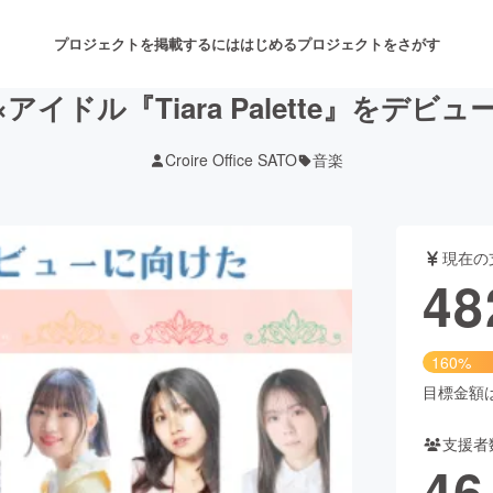
プロジェクトを掲載するには
はじめる
プロジェクトをさがす
アイドル『Tiara Palette』をデビ
Croire Office SATO
音楽
注目のリターン
注目の新着プロジェクト
募集終了が近いプロジェクト
も
現在の
音楽
舞台・パフォーマンス
48
ゲーム・サービス開発
フード・飲食店
160%
書籍・雑誌出版
アニメ・漫画
目標金額は3
支援者
チャレンジ
ビューティー・ヘルスケ
46